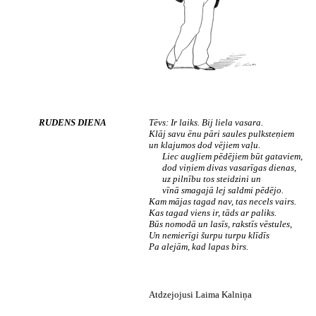
RUDENS DIENA
Tēvs: Ir laiks. Bij liela vasara.
Klāj savu ēnu pāri saules pulksteņiem
un klajumos dod vējiem vaļu.
Liec augļiem pēdējiem būt gataviem,
dod viņiem divas vasarīgas dienas,
uz pilnību tos steidzini un
vīnā smagajā lej saldmi pēdējo.
Kam mājas tagad nav, tas necels vairs.
Kas tagad viens ir, tāds ar paliks.
Būs nomodā un lasīs, rakstīs vēstules,
Un nemierīgi šurpu turpu klīdīs
Pa alejām, kad lapas birs.
Atdzejojusi Laima Kalniņa