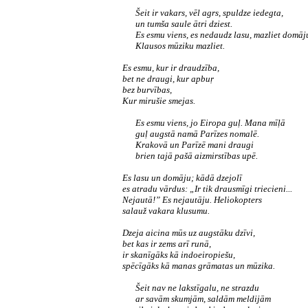
Šeit ir vakars, vēl agrs, spuldze iedegta,
un tumša saule ātri dziest.
Es esmu viens, es nedaudz lasu, mazliet domāj
Klausos mūziku mazliet.
Es esmu, kur ir draudzība,
bet ne draugi, kur apbuŗ
bez burvības,
Kur mirušie smejas.
Es esmu viens, jo Eiropa guļ. Mana mīļā
guļ augstā namā Parīzes nomalē.
Krakovā un Parīzē mani draugi
brien tajā pašā aizmirstības upē.
Es lasu un domāju; kādā dzejolī
es atradu vārdus: „Ir tik drausmīgi triecieni...
Nejautā!” Es nejautāju. Heliokopters
salauž vakara klusumu.
Dzeja aicina mūs uz augstāku dzīvi,
bet kas ir zems arī runā,
ir skanīgāks kā indoeiropiešu,
spēcīgāks kā manas grāmatas un mūzika.
Šeit nav ne lakstīgalu, ne strazdu
ar savām skumjām, saldām meldijām