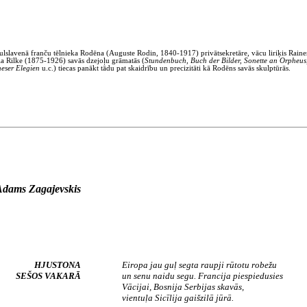
ulslavenā franču tēlnieka Rodēna (Auguste Rodin, 1840-1917) privātsekretāre, vācu liriķis Raine
a Rilke (1875-1926) savās dzejoļu grāmatās (
Stundenbuch, Buch der Bilder, Sonette an Orpheus
eser Elegien
u.c.) tiecas panākt tādu pat skaidrību un precizitāti kā Rodēns savās skulptūrās.
dams Zagajevskis
HJUSTONA
Eiropa jau guļ segta raupji rūtotu robežu
SEŠOS VAKARĀ
un senu naidu segu. Francija piespiedusies
Vācijai, Bosnija Serbijas skavās,
vientuļa Sicīlija gaišzilā jūrā.