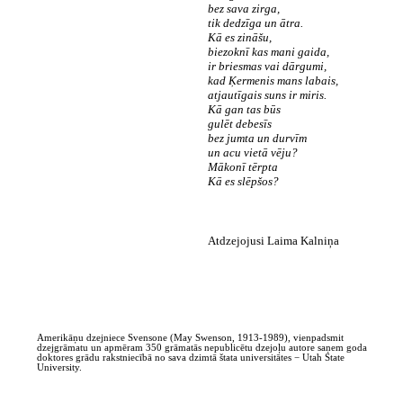
bez sava zirga,
tik dedzīga un ātra.
Kā es zināšu,
biezoknī kas mani gaida,
ir briesmas vai dārgumi,
kad Ķermenis mans labais,
atjautīgais suns ir miris.
Kā gan tas būs
gulēt debesīs
bez jumta un durvīm
un acu vietā vēju?
Mākonī tērpta
Kā es slēpšos?
Atdzejojusi Laima Kalniņa
Amerikāņu dzejniece Svensone (May Swenson, 1913-1989), vienpadsmit
dzejgrāmatu un apmēram 350 grāmatās nepublicētu dzejoļu autore saņem goda
doktores grādu rakstniecībā no sava dzimtā štata universitātes − Utah State
University.