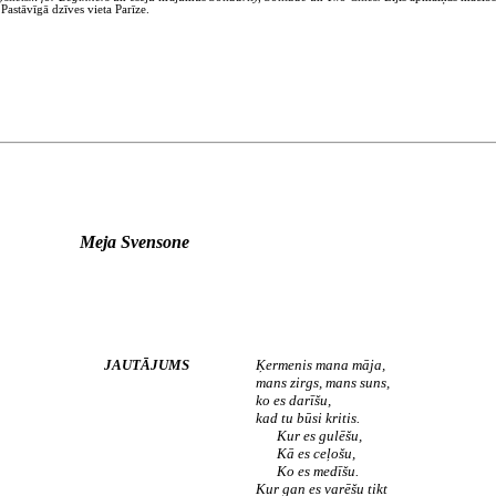
 Pastāvīgā dzīves vieta Parīze.
Meja Svensone
JAUTĀJUMS
Ķermenis mana māja,
mans zirgs, mans suns,
ko es darīšu,
kad tu būsi kritis.
Kur es gulēšu,
Kā es ceļošu,
Ko es medīšu.
Kur gan es varēšu tikt