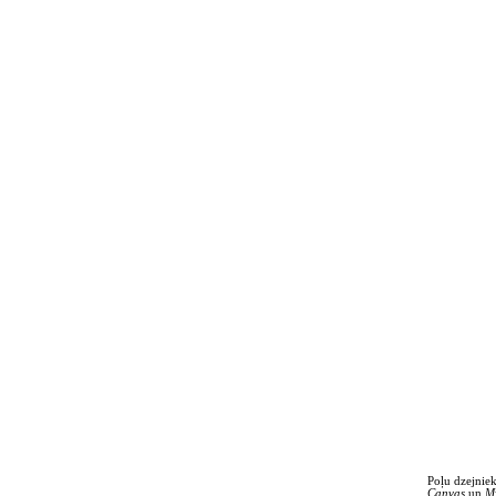
Poļu dzejniek
Canvas
un
My