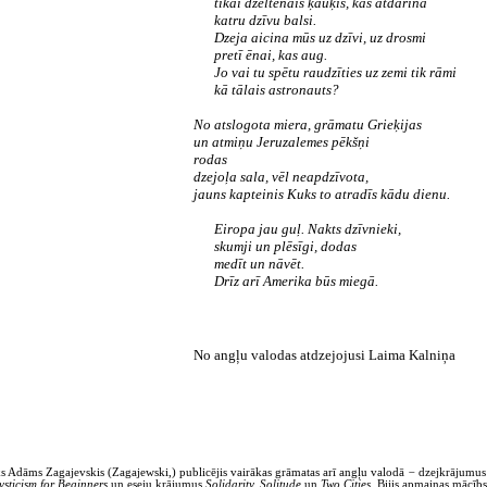
tikai dzeltenais ķauķis, kas atdarina
katru dzīvu balsi.
Dzeja aicina mūs uz dzīvi, uz drosmi
pretī ēnai, kas aug.
Jo vai tu spētu raudzīties uz zemi tik rāmi
kā tālais astronauts?
No atslogota miera, grāmatu Grieķijas
un atmiņu Jeruzalemes pēkšņi
rodas
dzejoļa sala, vēl neapdzīvota,
jauns kapteinis Kuks to atradīs kādu dienu.
Eiropa jau guļ. Nakts dzīvnieki,
skumji un plēsīgi, dodas
medīt un nāvēt.
Drīz arī Amerika būs miegā.
No angļu valodas atdzejojusi Laima Kalniņa
s Adāms Zagajevskis (Zagajewski,) publicējis vairākas grāmatas arī angļu valodā
−
dzejkrājumu
sticism for Beginners
un eseju krājumus
Solidarity, Solitude
un
Two Cities.
Bijis apmaiņas mācīb