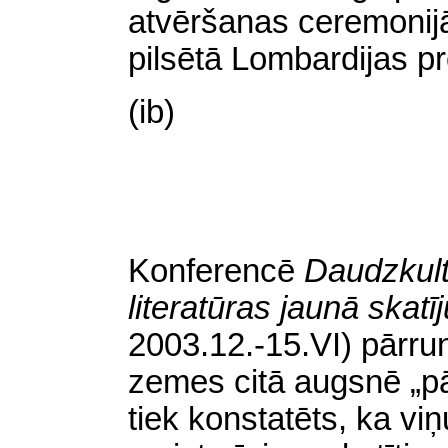
atvēršanas ceremonij
pilsētā Lombardijas p
(ib)
Konferencē
Daudzkult
literatūras jaunā skat
2003.12.-15.VI) pārr
zemes citā augsnē „pā
tiek konstatēts, ka vi