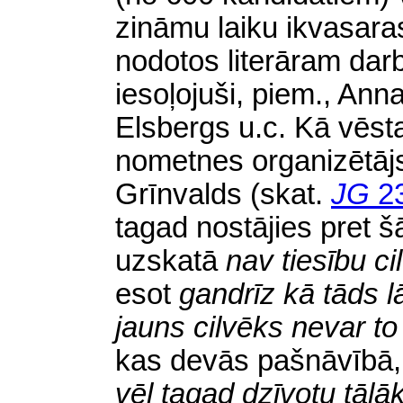
zināmu laiku ikvasar
nodotos literāram darb
iesoļojuši, piem., An
Elsbergs u.c. Kā vēsta 
nometnes organizētāj
Grīnvalds
(
skat.
JG
2
tagad nostājies pret
uzskatā
nav tiesību ci
esot
gandrīz kā tāds lā
jauns cilvēks nevar to
kas devās pašnāvībā
vēl tagad dzīvotu tālā