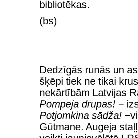
bibliotēkas.
(bs)
Dedzīgās runās un as
šķēpi tiek ne tikai krus
nekārtībām Latvijas R
Pompeja drupas! −
iz
Potjomkina sādža! −
v
Gūtmane. Augeja staļļ