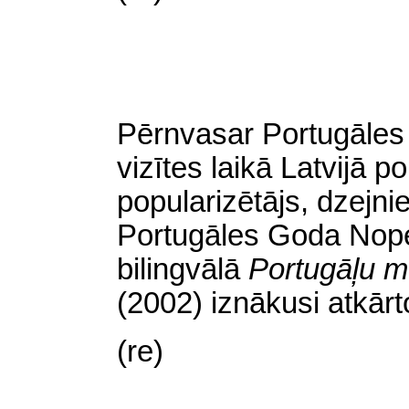
Pērnvasar Portugāles
vizītes laikā Latvijā p
popularizētājs, dzejn
Portugāles Goda Nopel
bilingvālā
Portugāļu m
(2002) iznākusi atkār
(re)