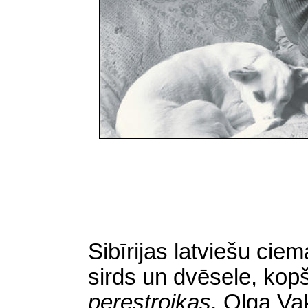
Sibīrijas latviešu cie
sirds un dvēsele, kopš 
perestrojkas,
Olga Va