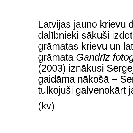
Latvijas jauno krievu
dalībnieki sākuši izdot
grāmatas krievu un la
grāmata
Gandrīz fotogr
(2003) iznākusi Serg
gaidāma nākošā − Sem
tulkojuši galvenokārt j
(kv)