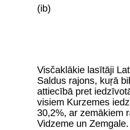
(ib)
Visčaklākie lasītāji La
Saldus rajons, kuŗā bib
attiecībā pret iedzīvot
visiem Kurzemes iedzīv
30,2%, ar zemākiem rā
Vidzeme un Zemgale. V