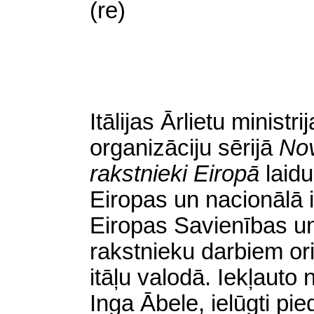
(re)
Itālijas Ārlietu ministr
organizāciju sērijā
Nov
rakstnieki Eiropā
laidu
Eiropas un nacionālā 
Eiropas Savienības u
rakstnieku darbiem or
itāļu valodā. Iekļauto 
Inga Ābele, ielūgti pi