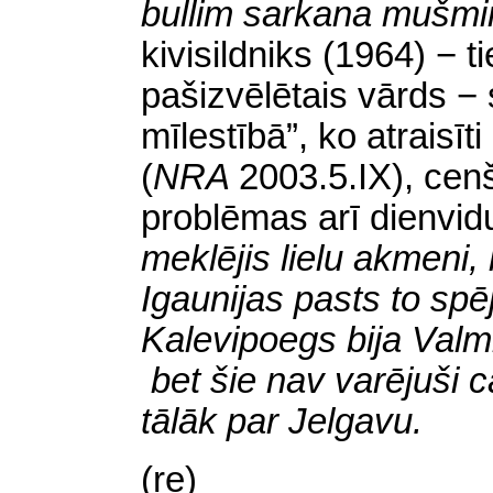
bullim sarkana mušm
kivisildniks (1964) − ti
pašizvēlētais vārds −
mīlestībā”, ko atraisīt
(
NRA
2003.5.IX), cenš
problēmas arī dienvid
meklējis lielu akmeni, l
Igaunijas pasts to spēj 
Kalevipoegs bija Valmie
bet šie nav varējuši c
tālāk par Jelgavu.
(re)