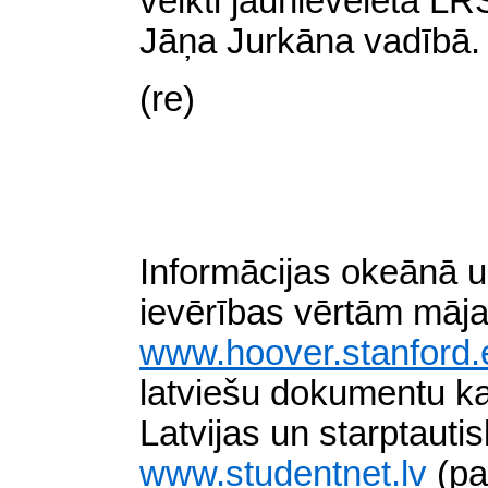
veikti jaunievēlētā L
Jāņa Jurkāna vadībā.
(re)
Informācijas okeānā 
ievērības vērtām māj
www.hoover.stanford.e
latviešu dokumentu ka
Latvijas un starptaut
www.studentnet.lv
(pa