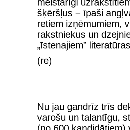
meistarīgi uzrakstītie
šķēršļus − īpaši angļv
retiem izņēmumiem, vi
rakstniekus un dzejni
„īstenajiem” literatūra
(re)
Nu jau gandrīz trīs d
varošu un talantīgu, s
(no 600 kandidātiem)