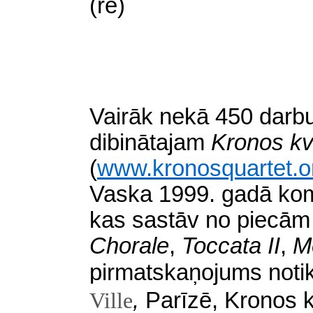
(re)
Vairāk nekā 450 darbu 
dibinātajam
Kronos kv
(
www.kronosquartet.o
Vaska 1999. gadā ko
kas sastāv no
piecā
Chorale
,
Toccata II
,
Me
pirmatskaņojums noti
,
Parīzē, Kronos k
Ville