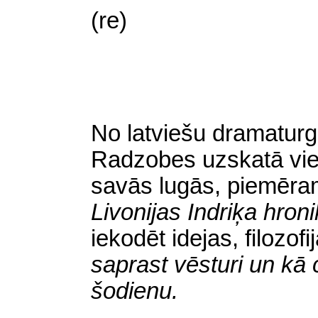
(re)
No latviešu dramaturgi
Radzobes uzskatā vie
savās lugās, piemēr
Livonijas Indriķa hron
iekodēt idejas, filozof
saprast vēsturi un kā 
šodienu.