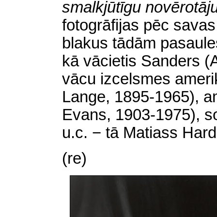
smalkjūtīgu novērotāju
fotogrāfijas pēc savas
blakus tādām pasaule
kā vācietis Sanders (
vācu izcelsmes ameri
Lange, 1895-1965), a
Evans, 1903-1975), 
u.c. − tā Matiass Hard
(re)