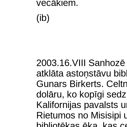
vecākiem.
(ib)
2003.16.VIII Sanhozē (
atklāta astoņstāvu bib
Gunars Birkerts. Celtn
dolāru, ko kopīgi sed
Kalifornijas pavalsts 
Rietumos no Misisipi u
bibliotēkas ēka, kas 