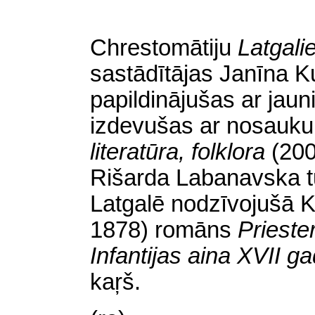
Chrestomātiju
Latgali
sastādītājas Janīna K
papildinājušas ar jau
izdevušas ar nosau
literatūra, folklora
(200
Rišarda Labanavska tu
Latgalē nodzīvojušā K
1878) romāns
Prieste
Infantijas aina XVII g
kaŗš.