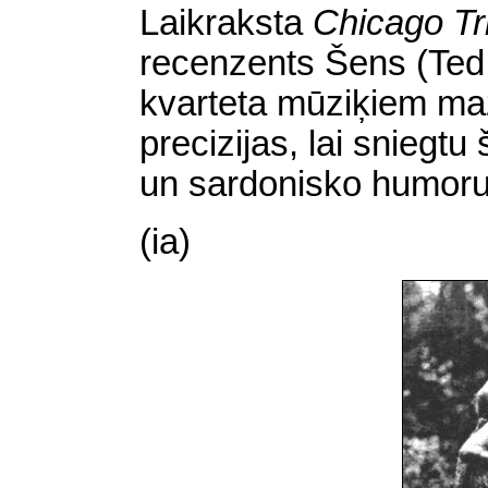
Laikraksta
Chicago T
recenzents Šens
(Ted
kvarteta mūziķiem maz
precizijas, lai sniegt
un sardonisko humoru
(ia)