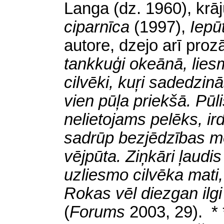
Langa (dz. 1960), kr
ciparnīca
(1997),
Iepū
autore, dzejo arī proz
tankkuģi okeānā, lies
cilvēki, kuŗi sadedzin
vien pūļa priekšā. Pūl
nelietojams pelēks, ir
sadrūp bezjēdzības m
vējpūta. Ziņkāri ļaudi
uzliesmo cilvēka mati
Rokas vēl diezgan ilgi
(
Forums
2003, 29). * 