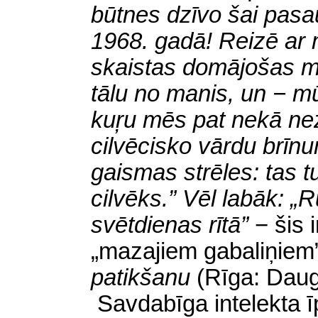
būtnes dzīvo šai pasaul
1968. gadā! Reizē ar
skaistas domājošas m
tālu no manis, un − m
kuŗu mēs pat nekā nez
cilvēcisko vārdu brīnu
gaismas strēles: tas t
cilvēks.” Vēl labāk: „R
svētdienas rītā”
− šis 
„mazajiem gabaliņiem
patikšanu
(Rīga: Daug
Savdabīga intelekta ī