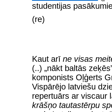
studentijas pasākumi
(re)
Kaut arī
ne visas meit
(..)
„nākt baltās zeķēs
komponists Oļģerts Gr
Vispārējo latviešu dz
repertuārs ar viscau
krāšņo tautastērpu s