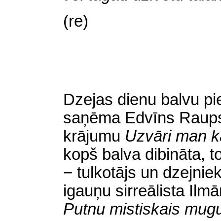
(re)
Dzejas dienu balvu pi
saņēma Edvīns Raups
krājumu
Uzvāri man k
kopš balva dibināta, t
− tulkotājs un dzejni
igauņu sirreālista Il
Putnu mistiskais mug