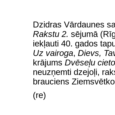
Dzidras Vārdaunes sak
Rakstu 2.
sējumā (Rīg
iekļauti 40. gados tap
Uz vairoga
,
Dievs, Ta
krājums
Dvēseļu ciet
neuzņemti dzejoļi, rak
brauciens Ziemsvētko
(re)