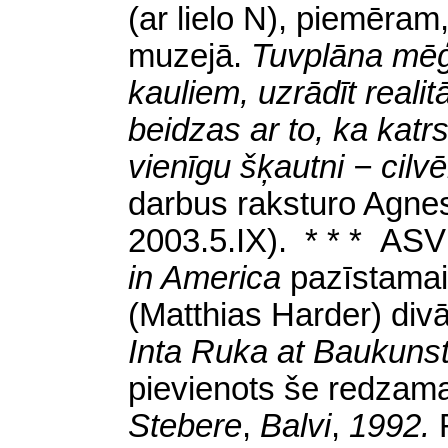
(ar lielo N), piemēra
muzejā
.
Tuvplāna mēģi
kauliem, uzrādīt realitā
beidzas ar to, ka katrs
vienīgu šķautni − cil
darbus raksturo Agn
2003.5.IX). * * *
ASV
in America
pazīstamai
(Matthias Harder) divās
Inta Ruka at Baukuns
pievienots še redza
Stebere
,
Balvi
,
1992.