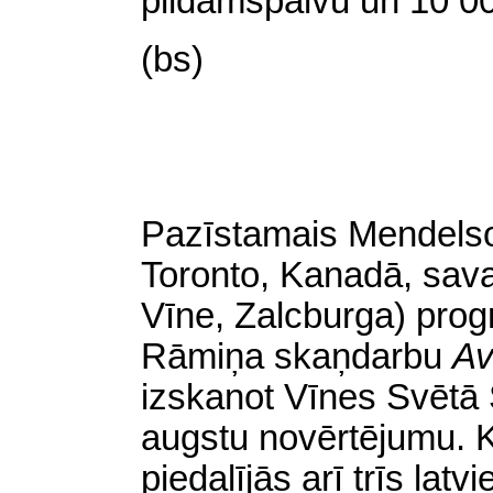
pildāmspalvu un 10 000
(bs)
Pazīstamais Mendelson
Toronto, Kanadā, sava
Vīne, Zalcburga) progr
Rāmiņa skaņdarbu
Av
izskanot Vīnes Svētā 
augstu novērtējumu. K
piedalījās arī trīs latv