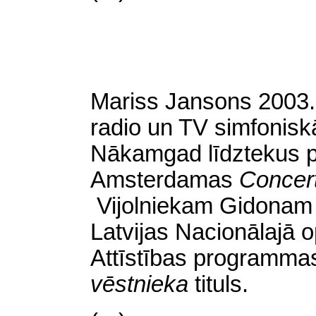
Mariss Jansons 2003.2
radio un TV simfoniskā
Nākamgad līdztekus pa
Amsterdamas
Conce
Vijolniekam Gidonam
Latvijas Nacionālajā 
Attīstības programmas
vēstnieka
tituls.