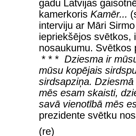
gadu Latvijas gaisotnē
kamerkoris
Kamēr...
(
interviju ar Māri Sirm
iepriekšējos svētkos, 
nosaukumu. Svētkos pi
* * *
Dziesma ir mūsu 
mūsu kopējais sirdspu
sirdsapziņa. Dziesmā
mēs esam skaisti, dz
savā vienotībā mēs es
prezidente svētku no
(re)