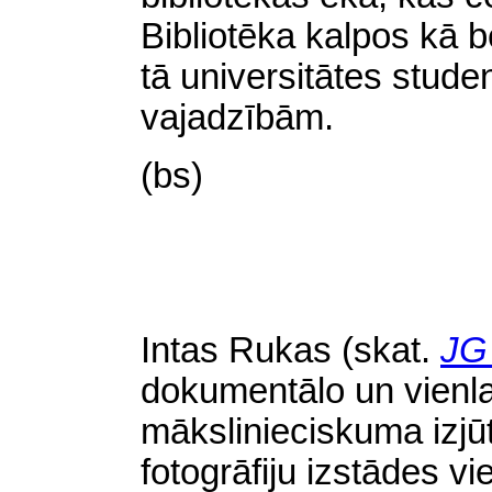
Bibliotēka kalpos kā b
tā universitātes stud
vajadzībām.
(bs)
Intas Rukas
(
skat.
J
dokumentālo un vienla
mākslinieciskuma izjū
fotogrāfiju izstādes v