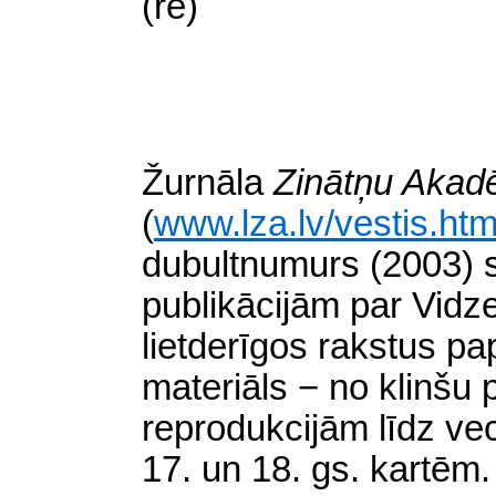
(re)
Žurnāla
Zinātņu Akad
(
www.lza.lv/vestis.ht
dubultnumurs (2003) s
publikācijām par Vidze
lietderīgos rakstus pap
materiāls − no klinšu 
reprodukcijām līdz v
17. un 18. gs. kartēm.