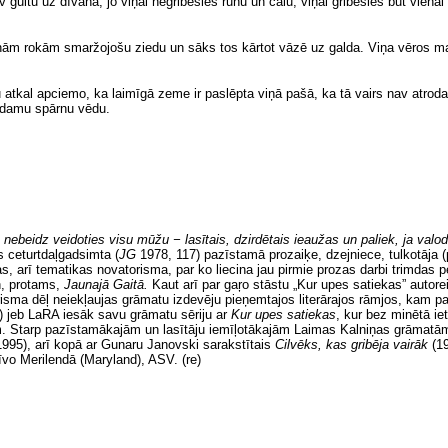
 gultu uz dīvāna, jo viņai negribēsies runu un čalu, viņai gribēsies būt vienai
ilnām rokām smaržojošu ziedu un sāks tos kārtot vāzē uz galda. Viņa vēros m
atkal apciemo, ka laimīgā zeme ir paslēpta viņā pašā, ka tā vairs nav atrodama
irdamu spārnu vēdu.
beidz veidoties visu mūžu − lasītais, dzirdētais ieaužas un paliek, ja valodu 
s ceturtdaļgadsimta
(
JG
1978, 117) pazīstamā prozaiķe, dzejniece, tulkotāja (p
s, arī tematikas novatorisma, par ko liecina jau pirmie prozas darbi trimdas
n, protams,
Jaunajā Gaitā.
Kaut arī par gaŗo stāstu „Kur upes satiekas” autor
orisma dēļ neiekļaujas grāmatu izdevēju pieņemtajos literārajos rāmjos, kam 
) jeb LaRA iesāk savu grāmatu sēriju ar
Kur
upes satiekas
,
kur bez minētā iet
ām. Starp pazīstamākajām un lasītāju iemīļotākajām Laimas Kalniņas grāma
1995), arī kopā ar Gunaru Janovski sarakstītais
Cilvēks, kas gribēja vairāk
(1
vo Merilendā (Maryland), ASV. (re)