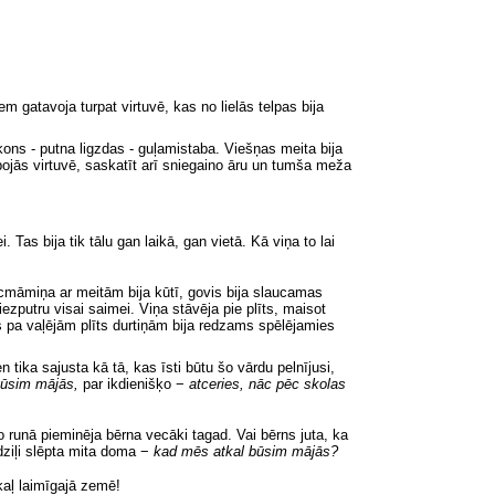
 gatavoja turpat virtuvē, kas no lielās telpas bija
balkons - putna ligzdas - guļamistaba. Viešņas meita bija
bojās virtuvē, saskatīt arī sniegaino āru un tumša meža
 Tas bija tik tālu gan laikā, gan vietā. Kā viņa to lai
cmāmiņa ar meitām bija kūtī, govis bija slaucamas
iezputru visai saimei. Viņa stāvēja pie plīts, maisot
ms pa vaļējām plīts durtiņām bija redzams spēlējamies
ien tika sajusta kā tā, kas īsti būtu šo vārdu pelnījusi,
būsim mājās,
par ikdienišķo −
atceries, nāc pēc skolas
o runā pieminēja bērna vecāki tagad. Vai bērns juta, ka
dziļi slēpta mita doma −
kad mēs atkal būsim mājās?
akaļ laimīgajā zemē!