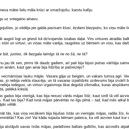
atnesa mātei lielu māla krūzi ar smaržojošu, karstu kafiju.
ogu uz sniegaino ainavu.
jušies, jo sēdēja pie galda pavisam klusi, ēzdami biezputru, ko viņu māte tiem
ja tik augsti logi un griesti kā dzīvojamās istabas daļai. Virs virtuves atradās 
stūri un virtuvi, un viņas māte varēja, raugoties uz bērniem un viņu, kas dar
 būt, justies, tik bezgala laimīgs tā ne no šā, ne tā?
 jau tik sen, pirms tik daudz gadiem, arī pati bija bijusi putras vārītāja saimei.
m ainām, kaut gan ainai bija līdzība ar pašreizējo?
as vecmāmiņas lauku mājās. Vasara gāja uz beigām, un vakars tumsa agri. Ve
as, jo nebija veikla slaucēja, un tā vasaras izpalīdzēs uzdevums bija izvārīt b
a nebija iedegusi, un virtuvi izgaismoja tikai degošā sīkmalka, kuras atspīdu
tā, pelēkā krēslā.
zus gadus bija vienīgā, kas bija nesusi vārdu
mājas
līdz, kaut sirdī tā vēl aizv
as. Kad tas bija? Kad runā
mājas
pārvērtās no ilgu pilnā −
tad, kad mēs atkal 
ājās vēlāk.
nāt tās, kas viņa vecākiem bija bijušas īstās un vienīgās mājas, radās šīs, k
ieminētās? Kas zin! Vai kāda nojauta bērnam pateica, ka vēl aizvien kaut kur 
 bija atstājuši savas īstās mājas, parādīsies baltais gulbītis, kas aizvedīs atp