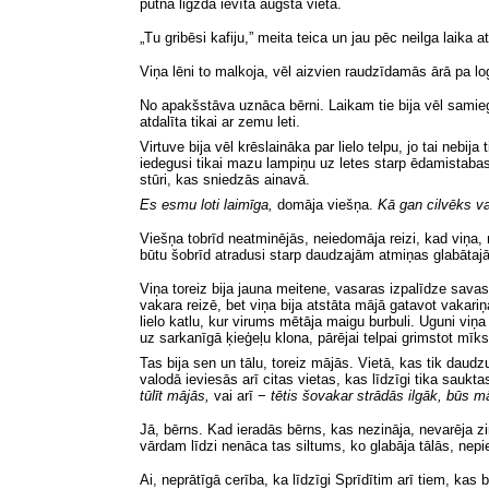
putna ligzda ievīta augstā vietā.
„Tu gribēsi kafiju,” meita teica un jau pēc neilga laika 
Viņa lēni to malkoja, vēl aizvien raudzīdamās ārā pa l
No apakšstāva uznāca bērni. Laikam tie bija vēl samiego
atdalīta tikai ar zemu leti.
Virtuve bija vēl krēslaināka par lielo telpu, jo tai nebi
iedegusi tikai mazu lampiņu uz letes starp ēdamistabas 
stūri, kas sniedzās ainavā.
Es esmu loti laimīga,
domāja viešņa.
Kā gan cilvēks var
Viešņa tobrīd neatminējās, neiedomāja reizi, kad viņa, nu
būtu šobrīd atradusi starp daudzajām atmiņas glabātajā
Viņa toreiz bija jauna meitene, vasaras izpalīdze sav
vakara reizē, bet viņa bija atstāta mājā gatavot vakariņ
lielo katlu, kur virums mētāja maigu burbuli. Uguni viņ
uz sarkanīgā ķieģeļu klona, pārējai telpai grimstot mīks
Tas bija sen un tālu, toreiz mājās. Vietā, kas tik daud
valodā ieviesās arī citas vietas, kas līdzīgi tika saukt
tūlīt mājās,
vai arī −
tētis šovakar strādās ilgāk, būs m
Jā, bērns. Kad ieradās bērns, kas nezināja, nevarēja zi
vārdam līdzi nenāca tas siltums, ko glabāja tālās, nep
Ai, neprātīgā cerība, ka līdzīgi Sprīdītim arī tiem, kas