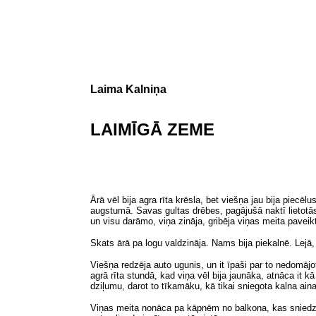
Laima Kalniņa
LAIMĪGĀ ZEME
Ārā vēl bija agra rīta krēsla, bet viešņa jau bija piecē
augstumā. Savas gultas drēbes, pagājušā naktī lietotās, 
un visu darāmo, viņa zināja, gribēja viņas meita paveikt
Skats ārā pa logu valdzināja. Nams bija piekalnē. Lejā, i
Viešņa redzēja auto ugunis, un it īpaši par to nedomājo
agrā rīta stundā, kad viņa vēl bija jaunāka, atnāca it k
dziļumu, darot to tīkamāku, kā tikai sniegota kalna ain
Viņas meita nonāca pa kāpnēm no balkona, kas sniedzās p