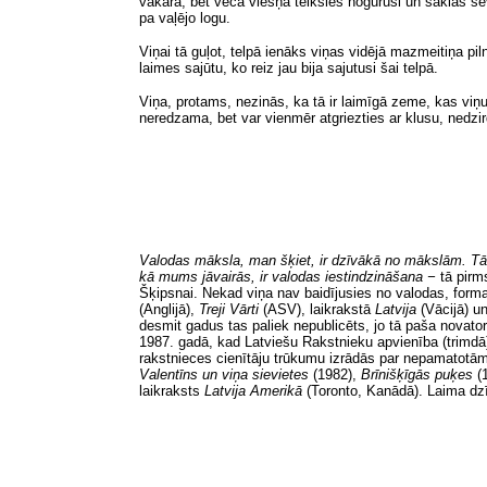
vakarā, bet vecā viešņa teiksies nogurusi un saklās sev
pa vaļējo logu.
Viņai tā guļot, telpā ienāks viņas vidējā mazmeitiņa p
laimes sajūtu, ko reiz jau bija sajutusi šai telpā.
Viņa, protams, nezinās, ka tā ir laimīgā zeme, kas viņu 
neredzama, bet var vienmēr atgriezties ar klusu, nedz
Valodas māksla, man šķiet, ir dzīvākā no mākslām. Tā ne
kā mums jāvairās, ir valodas iestindzināšana −
tā pirm
Šķipsnai. Nekad viņa nav baidījusies no valodas, forma
(Anglijā),
Treji Vārti
(ASV), laikrakstā
Latvija
(Vācijā) u
desmit gadus tas paliek nepublicēts, jo tā paša novat
1987. gadā, kad Latviešu Rakstnieku apvienība (trimdā
rakstnieces cienītāju trūkumu izrādās par nepamatot
Valentīns un viņa sievietes
(1982),
Brīnišķīgās puķes
(
laikraksts
Latvija Amerikā
(Toronto, Kanādā). Laima dzī