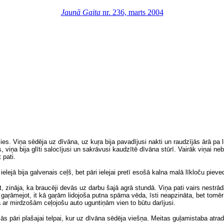
Jaunā Gaita
nr. 236, marts 2004
lusies. Viņa sēdēja uz dīvāna, uz kuŗa bija pavadījusi nakti un raudzījās ārā pa
viņa bija glīti salocījusi un sakrāvusi kaudzītē dīvāna stūrī. Vairāk viņai neb
 pati.
elejā bija galvenais ceļš, bet pāri ielejai pretī esošā kalna malā līkloču pieve
t, zināja, ka braucēji devās uz darbu šajā agrā stundā. Viņa pati vairs nestrā
ā gaŗāmejot, it kā gaŗām lidojoša putna spārna vēda, īsti neapzināta, bet tomēr
a ar mirdzošām ceļojošu auto uguntiņām vien to būtu darījusi.
āri plašajai telpai, kur uz dīvāna sēdēja viešņa. Meitas guļamistaba atradās 