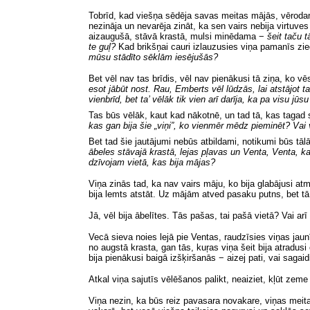
Tobrīd, kad viešņa sēdēja savas meitas mājās, vērodama 
nezināja un nevarēja zināt, ka sen vairs nebija virtuve
aizaugušā, stāvā krastā, mulsi minēdama −
šeit taču 
te guļ?
Kad brikšņai cauri izlauzusies viņa pamanīs zi
mūsu stādīto sēklām iesējušās?
Bet vēl nav tas brīdis, vēl nav pienākusi tā ziņa, ko v
esot jābūt nost. Rau, Emberts vēl lūdzās, lai atstājot ta
vienbrīd, bet ta’ vēlāk tik vien arī darīja, ka pa visu jū
Tas būs vēlāk, kaut kad nākotnē, un tad tā, kas tagad
kas gan bija šie „viņi”, ko vienmēr mēdz pieminēt? Vai vē
Bet tad šie jautājumi nebūs atbildami, notikumi būs tā
ābeles stāvajā krastā, lejas pļavas un Venta, Venta,
ka
dzīvojam vietā, kas bija mājas?
Viņa zinās tad, ka nav vairs māju, ko bija glabājusi atm
bija lemts atstāt. Uz mājām atved pasaku putns, bet tā i
Jā, vēl bija ābelītes. Tās pašas, tai pašā vietā? Vai arī
Vecā sieva noies lejā pie Ventas, raudzīsies viņas ja
no augstā krasta, gan tās, kuŗas viņa šeit bija atradusi 
bija pienākusi baigā izšķiršanās − aizej pati, vai sagaid
Atkal viņa sajutīs vēlēšanos palikt, neaiziet, kļūt zeme
Viņa nezin, ka būs reiz pavasara novakare, viņas meita