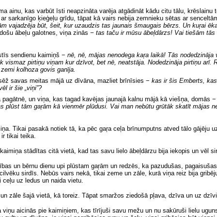
ainu, kas varbūt īsti neapzināta varēja atgādināt kādu citu tālu, krēslainu t
s ar sarkanīgo ķieģeļu grīdu, tāpat kā vairs nebija zemnieku sētas ar senceltā
tām vajadzēja būt, šeit, kur uzaudzis tas jaunais šmaugais bērzs. Un kuŗai ēkai
edošu ābeļu galotnes, viņa zinās
− tas taču ir mūsu ābeļdārzs! Vai tiešām tās ir
ēstīs sendienu kaimiņš −
nē, nē, mājas nenodega kaŗa laikā! Tās nodedzināja 
k vismaz pirtiņu viņam kur dzīvot, bet nē, neatstāja. Nodedzināja pirtiņu arī. Ra
su zemi kolhoza govis ganīja.
 sēž savas meitas mājā uz dīvāna, mazliet brīnīsies −
kas ir šis Emberts, ka
l ir šie „viņi”?
lā pagātnē, un viņa, kas tagad kavējas jaunajā kalnu mājā kā viešņa, domās 
s plūst tām gaŗām
kā vienmēr plūdusi. Vai man nebūtu grūtāk skatīt mājas ne
iņa. Tikai pasakā notiek tā, ka pēc gaŗa ceļa brīnumputns atved tālo gājēju uz
r tikai teika.
 kaimiņa stādītas citā vietā, kad tas savu lielo ābeļdārzu bija iekopis un vēl s
unības un bērnu dienu upi plūstam gaŗām un redzēs, ka pazudušas, pagaisuša
cilvēku sirdīs. Nebūs vairs nekā, tikai zeme un zāle, kurā viņa reiz bija gribēju
i ceļu uz ledus un naida vietu.
 un zāle šajā vietā, kā toreiz. Tāpat smaržos ziedošā pļava, dzīva un uz dzīvi a
 viņu aicinās pie kaimiņiem, kas tīrījuši savu mežu un nu sakūruši lielu ugu