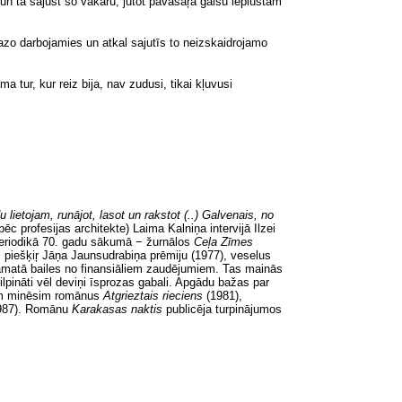
 un tā sajust šo vakaru, jūtot pavasaŗa gaisu ieplūstam
azo darbojamies un atkal sajutīs to neizskaidrojamo
 tur, kur reiz bija, nav zudusi, tikai kļuvusi
lietojam, runājot, lasot un rakstot (..) Galvenais, no
ēc profesijas architekte) Laima Kalniņa intervijā Ilzei
 periodikā 70. gadu sākumā − žurnālos
Ceļa Zīmes
ei piešķiŗ Jāņa Jaunsudrabiņa prēmiju (1977), veselus
pamatā bailes no finansiāliem zaudējumiem. Tas mainās
ilpināti vēl deviņi īsprozas gabali. Apgādu bažas par
tām minēsim romānus
Atgrieztais rieciens
(1981),
987). Romānu
Karakasas naktis
publicēja turpinājumos