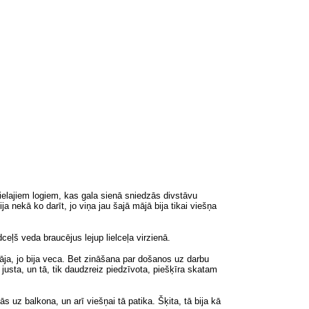
 lielajiem logiem, kas gala sienā sniedzās divstāvu
ija nekā
ko darīt
, jo viņa jau šajā mājā bija tikai viešņa
dceļš veda braucējus lejup lielceļa virzienā.
dāja, jo bija veca. Bet zināšana par došanos uz darbu
 justa, un tā, tik daudzreiz piedzīvota, piešķīra skatam
uz balkona, un arī viešņai tā patika. Šķita, tā bija kā