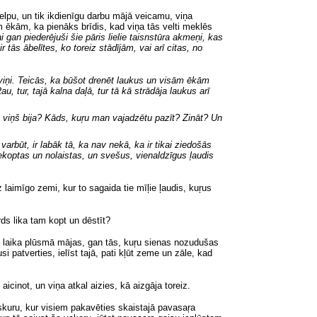
elpu, un tik ikdienīgu darbu mājā veicamu, viņa
m ēkām, ka pienāks brīdis, kad viņa tās velti meklēs
 gan piederējuši šie pāris lielie taisnstūra akmeņi, kas
 tās ābelītes, ko toreiz stādījām, vai arī citas, no
viņi. Teicās, ka būšot drenēt laukus un visām ēkām
u, tur, tajā kalna daļā, tur tā kā strādāja laukus arī
s viņš bija? Kāds, kuŗu man vajadzētu pazīt? Zināt? Un
−
varbūt, ir labāk tā, ka nav nekā, ka ir tikai ziedošās
koptas un nolaistas, un svešus, vienaldzīgus ļaudis
 laimīgo zemi, kur to sagaida tie mīļie ļaudis, kuŗus
irds lika tam kopt un dēstīt?
s laika plūsmā mājas, gan tās, kuŗu sienas nozudušas
si patverties, ielīst tajā, pati kļūt zeme un zāle, kad
icinot, un viņa atkal aizies, kā aizgāja toreiz.
nskuru, kur visiem pakavēties skaistajā pavasaŗa