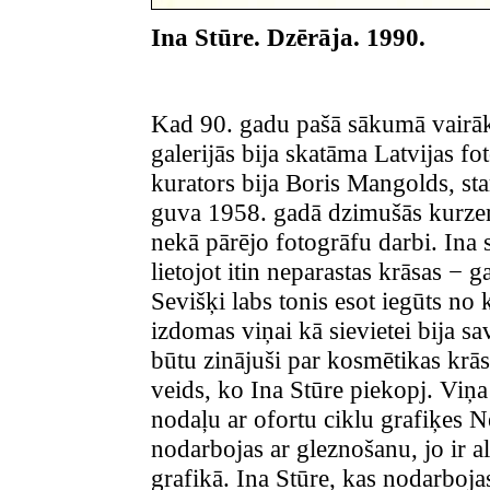
Ina
Stūre. Dzērāja. 1990.
Kad 90. gadu pašā sākumā vairāk
galerijās bija skatāma Latvijas fo
kurators bija Boris Mangolds, sta
guva 1958. gadā dzimušās kurzemn
nekā pārējo fotogrāfu darbi. Ina 
lietojot itin neparastas krāsas −
Sevišķi labs tonis esot iegūts no
izdomas viņai kā sievietei bija sa
būtu zinājuši par kosmētikas krās
veids, ko Ina Stūre piekopj. Viņ
nodaļu ar ofortu ciklu grafiķes N
nodarbojas ar gleznošanu, jo ir al
grafikā. Ina Stūre, kas nodarboja