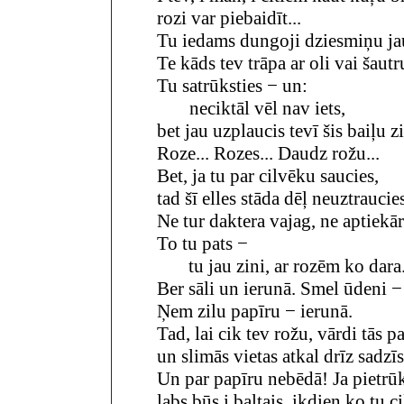
rozi var piebaidīt...
Tu iedams dungoji dziesmiņu ja
Te kāds tev trāpa ar oli vai šautr
Tu satrūksties − un:
neciktāl vēl nav iets,
bet jau uzplaucis tevī šis baiļu z
Roze... Rozes... Daudz rožu...
Bet, ja tu par cilvēku saucies,
tad šī elles stāda dēļ neuztraucie
Ne tur daktera vajag, ne aptiekār
To tu pats −
tu jau zini, ar rozēm ko dara
Ber sāli un ierunā. Smel ūdeni −
Ņem zilu papīru − ierunā.
Tad, lai cik tev rožu, vārdi tās p
un slimās vietas atkal drīz sadzīs
Un par papīru nebēdā! Ja pietrūks
labs būs i baltais, ikdien ko tu ci