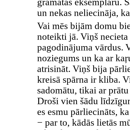
grāmatas eksemplāru. Sa
un nekas neliecināja, ka
Vai mēs bijām
domu bie
noteikti jā. Viņš neciet
pagodinājuma vārdus. Vi
noziegums un ka ar kaŗ
atrisināt. Viņš bija pārl
kreisā spārna ir kliba. V
sadomātu, tikai ar prātu
Droši vien šādu līdzīgu
es esmu pārliecināts, ka
− par to, kādās lietās 