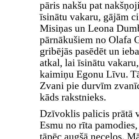
pāris nakšu pat nakšņoji
īsinātu vakaru, gājām 
Misiņas un Leona Dumbe
pārnākušiem no Olafa G
gribējās pasēdēt un ieba
atkal, lai īsinātu vakaru
kaimiņu Egonu Līvu. Tā
Zvani pie durvīm zvanīd
kāds rakstnieks.
Dzīvoklis palicis prātā 
Esmu no rīta pamodies, 
tāpēc augšā neceļos. Mā