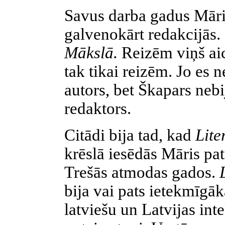
Savus darba gadus Māri
galvenokārt redakcijās
Mākslā.
Reizēm viņš aic
tak tikai reizēm. Jo es 
autors, bet Škapars neb
redaktors.
Citādi bija tad, kad
Lite
krēslā iesēdās Māris pat
Trešās atmodas gados.
bija vai pats ietekmīgāk
latviešu un Latvijas inte