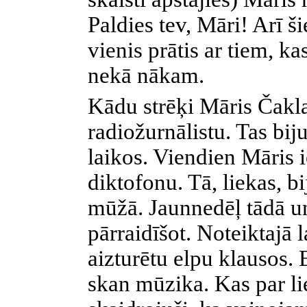
Paldies tev, Māri! Arī ši
vienis prātis ar tiem, k
nekā nākam.
Kādu strēķi Māris Čakla
radiožurnālistu. Tas biju
laikos. Viendien Māris 
diktofonu. Tā, liekas, b
mūžā. Jaunnedēļ tādā un
pārraidīšot. Noteiktajā 
aizturētu elpu klausos. 
skan mūzika. Kas par li