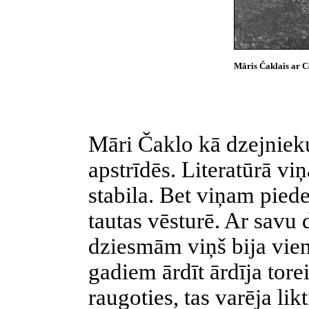
Māris Čaklais ar Cē
Māri Čaklo kā dzejnieku
apstrīdēs. Literatūrā vi
stabila. Bet viņam pied
tautas vēsturē. Ar savu
dziesmām viņš bija vien
gadiem ārdīt ārdīja tore
raugoties, tas varēja li