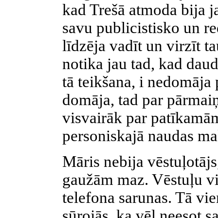
kad Trešā atmoda bija j
savu publicistisko un re
līdzēja vadīt un virzīt t
notika jau tad, kad dau
tā teikšana, i nedomāja 
domāja, tad par pārmaiņ
visvairāk par patīkam
personiskajā naudas ma
Māris nebija vēstuļotājs
gaužām maz. Vēstuļu vie
telefona sarunas. Tā vi
sūrojās, ka vēl neesot 