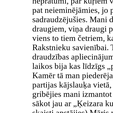
nepratumi, par kuŗiem vē
pat neieminējāmies, jo
sadraudzējušies. Mani 
draugiem, viņa draugi p
viens to tiem četriem, 
Rakstnieku savienībai. 
draudzības apliecinājums
laikos bija kas līdzīgs
Kamēr tā man piederēja,
partijas kājslauķa vietā
gribējies mani izmantot 
sākot jau ar „Ķeizara kuč
skaisti apstājies) Māris