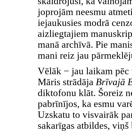
skaidrojuši, ka vainojam
joprojām neesmu atmetis
iejaukusies modrā cenz
aizliegtajiem manuskri
manā archīvā. Pie manis
mani reiz jau pārmeklēj
Vēlāk − jau laikam pēc 
Māris strādāja
Brīvajā 
diktofonu klāt. Šoreiz n
pabrīnījos, ka esmu varē
Uzskatu to visvairāk pa
sakarīgas atbildes, viņš 