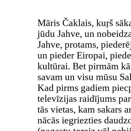
Māris Čaklais, kuŗš sāk
jūdu Jahve, un nobeidza 
Jahve, protams, piederēj
un pieder Eiropai, piede
kultūrai. Bet pirmām kā
savam un visu mūsu Sa
Kad pirms gadiem piecp
televīzijas raidījums p
tās vietas, kam sakars 
nācās iegriezties daudz