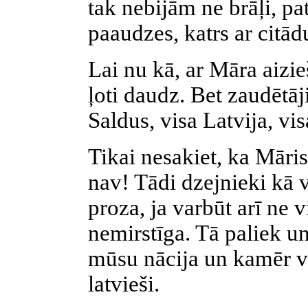
tak nebijām ne brāļi, pat
paaudzes, katrs ar citād
Lai nu kā, ar Māra aizi
ļoti daudz. Bet zaudētāj
Saldus, visa Latvija, vi
Tikai nesakiet, ka Māris
nav! Tādi dzejnieki kā 
proza, ja varbūt arī ne v
nemirstīga. Tā paliek u
mūsu nācija un kamēr vi
latvieši.