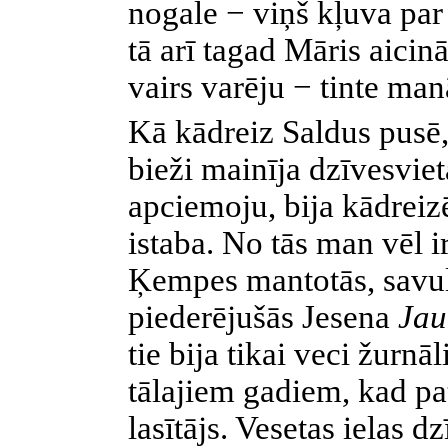
nogale − viņš kļuva pa
tā arī tagad Māris aicin
vairs varēju − tinte manā
Kā kādreiz Saldus pusē,
bieži mainīja dzīvesviet
apciemoju, bija kādreiz
istaba. No tās man vēl i
Ķempes mantotās, sav
piederējušās Jesena
Jau
tie bija tikai veci žurnā
tālajiem gadiem, kad pa
lasītājs. Vesetas ielas dz