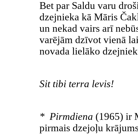
Bet par Saldu varu droši
dzejnieka kā Māris Čakl
un nekad vairs arī nebū
varējām dzīvot vienā l
novada
lielāko dzejniek
Sit tibi terra levis!
*
Pirmdiena
(1965) ir
pirmais dzejoļu krājums