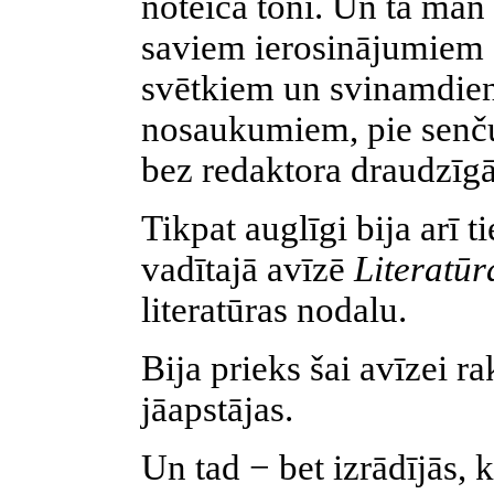
noteica toni. Un tā man 
saviem ierosinājumiem −
svētkiem un svinamdienā
nosaukumiem, pie senču 
bez redaktora draudzīgā
Tikpat auglīgi bija arī 
vadītajā avīzē
Literatūr
literatūras nodalu.
Bija prieks šai avīzei rak
jāapstājas.
Un tad − bet izrādījās, 