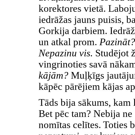
korektores vietā. Laboju 
iedrāžas jauns puisis, 
Gorkija darbiem. Iedrāž
un atkal prom.
Pazināt
Nepazinu vis.
Studējot 
vingrinoties savā nāka
kājām?
Muļķīgs jautājum
kāpēc pārējiem kājas ap
Tāds bija sākums, kam l
Bet pēc tam? Nebija ne a
nomītas celītes. Toties 