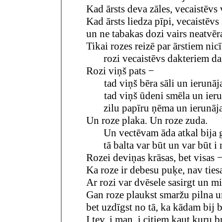
Kad ārsts deva zāles, vecaistēvs 
Kad ārsts liedza pīpi, vecaistēv
un ne tabakas dozi vairs neatvēr
Tikai rozes reizē par ārstiem nic
rozi vecaistēvs dakteriem dak
Rozi viņš pats −
tad viņš bēra sāli un ierunāj
tad viņš ūdeni smēla un ieru
zilu papīru ņēma un ierunāj
Un roze plaka. Un roze zuda.
Un vectēvam āda atkal bija g
tā balta var būt un var būt i 
Rozei deviņas krāsas, bet visas 
Ka roze ir debesu puķe, nav ties
Ar rozi var dvēsele sasirgt un mi
Gan roze plaukst smaržu pilna un
bet uzdīgst no tā, ka kādam bij b
I tev, i man, i citiem kaut kuŗu b