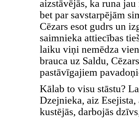
aizstāvējās, ka runa jau
bet par savstarpējām si
Cēzars esot gudrs un izg
saimnieka attiecības tie
laiku viņi nemēdza vien
brauca uz Saldu, Cēzars
pastāvīgajiem pavadoņ
Kālab to visu stāstu? La
Dzejnieka, aiz Esejista, 
kustējās, darbojās dzīv