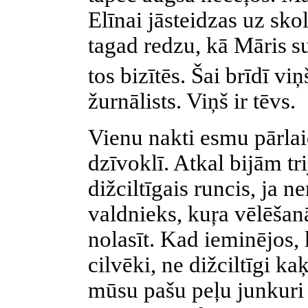
Elīnai jāsteidzas uz sko
tagad redzu, kā Māris
s
tos bizītēs. Šai brīdī vi
žurnālists. Viņš ir tēvs.
Vienu nakti esmu pārlaidi
dzīvoklī. Atkal bijām tr
dižciltīgais runcis, ja n
valdnieks, kuŗa vēlēšan
nolasīt. Kad ieminējos, 
cilvēki, ne dižciltīgi k
mūsu pašu peļu junkuri 