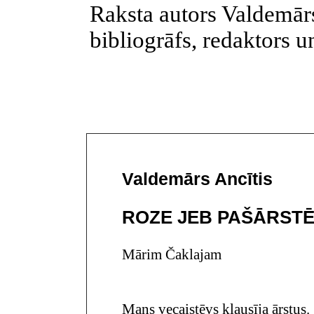
Raksta autors Valdemārs 
bibliogrāfs, redaktors u
Valdemārs
Ancītis
ROZE JEB PAŠĀRST
Mārim Čaklajam
Mans vecaistēvs klausīja ārstus.