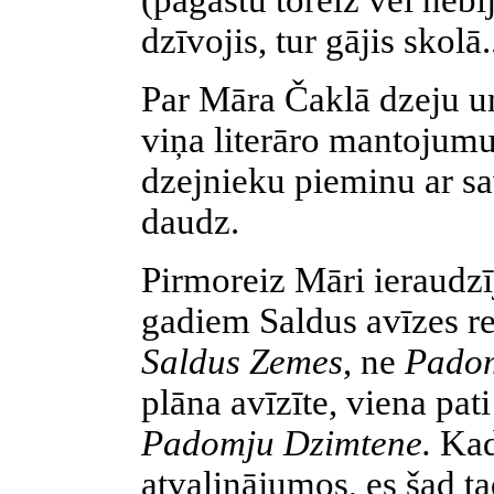
(pagastu toreiz vēl nebij
dzīvojis, tur gājis skolā.
Par Māra Čaklā dzeju un
viņa literāro mantojumu
dzejnieku pieminu ar s
daudz.
Pirmoreiz Māri ieraudzī
gadiem Saldus avīzes re
Saldus Zemes
,
ne
Pado
plāna avīzīte, viena pat
Padomju Dzimtene.
Kad
atvaļinājumos, es šad t