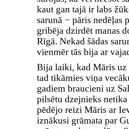
kaut gan tajā ir labs žū
sarunā − pāris nedēļas 
gribēja dzirdēt manas 
Rīgā. Nekad šādas saru
vienmēr tās bija ar vaja
Bija laiki, kad Māris u
tad tikāmies viņa vecāk
gadiem braucieni uz Sal
pilsētu dzejnieks netik
pēdējo reizi Māris ar Ie
iznākusi grāmata par Gu