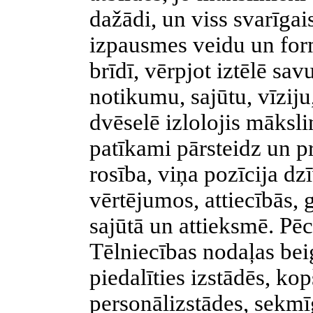
dažādi, un viss svarīgai
izpausmes veidu un form
brīdī, vērpjot iztēlē sav
notikumu, sajūtu, vīziju,
dvēselē izlolojis māksli
patīkami pārsteidz un p
rosība, viņa pozīcija dz
vērtējumos, attiecībās, 
sajūtā un attieksmē. Pē
Tēlniecības nodaļas bei
piedalīties izstādēs, ko
personālizstādes, sekmī