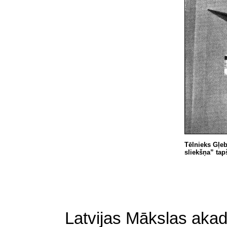
Tēlnieks Gļe
sliekšņa” tap
Latvijas Mākslas aka