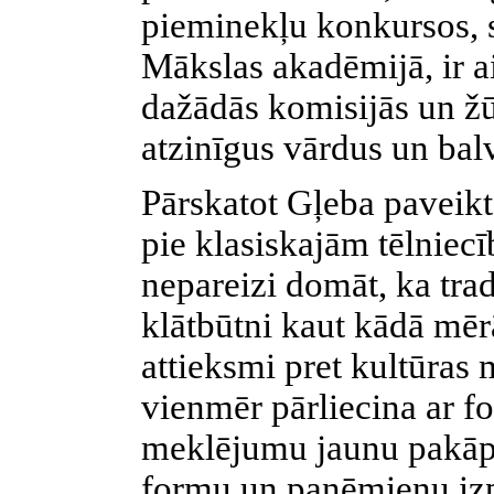
pieminekļu konkursos, s
Mākslas akadēmijā, ir a
dažādās komisijās un žū
atzinīgus vārdus un bal
Pārskatot Gļeba paveikto
pie klasiskajām tēlniecī
nepareizi domāt, ka trad
klātbūtni kaut kādā mēr
attieksmi pret kultūras
vienmēr pārliecina ar f
meklējumu jaunu pakāp
formu un paņēmienu izp