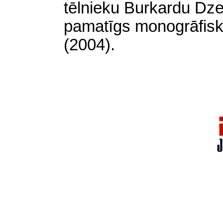
tēlnieku Burkardu Dz
pamatīgs monogrāfis
(2004).