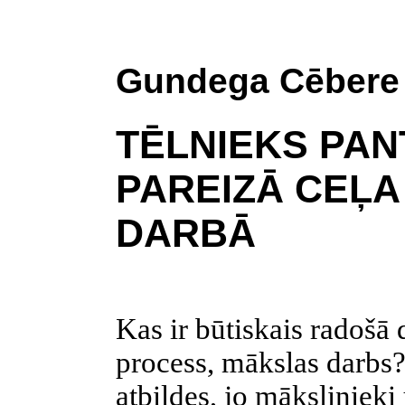
Gundega
Cēbere
TĒLNIEKS PAN
PAREIZĀ CEĻ
DARBĀ
Kas ir būtiskais radošā d
process, mākslas darbs
atbildes, jo mākslinieki 