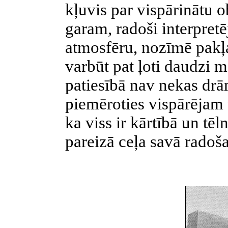
kļuvis par vispārinātu o
garam, radoši interpretē
atmosfēru, nozīmē pakļa
varbūt pat ļoti daudzi m
patiesībā nav nekas drā
piemēroties vispārējam 
ka viss ir kārtībā un tēl
pareizā ceļa savā radoša