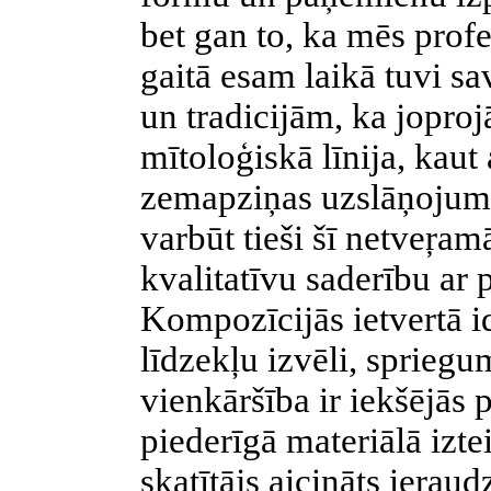
bet gan to, ka mēs profe
gaitā esam laikā tuvi s
un tradicijām, ka joproj
mītoloģiskā līnija, kaut 
zemapziņas uzslāņojumo
varbūt tieši šī netveŗa
kvalitatīvu saderību ar
Kompozīcijās ietvertā i
līdzekļu izvēli, sprieg
vienkāršība ir iekšējās 
piederīgā materiālā izt
skatītājs aicināts ieraud