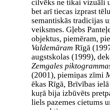
cilvēks ne tikai vizuāli
bet arī tiecas izprast tē
semantiskās tradicijas 
veiksmes. Gļebs Panteļe
objektus, piemēram, pi
Valdemāram
Rīgā (199
augstskolas (1999), dek
Zemgales piktogramma
(2001), piemiņas zīmi
M
ēkas Rīgā, Brīvības ielā
kuŗā bija izbūvēts pre
liels pazemes cietums u