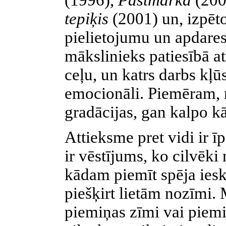
(1996),
Pastmarka
(200
tepiķis
(2001) un, izpēto
pielietojumu un apdares
mākslinieks patiesībā a
ceļu, un katrs darbs kļūs
emocionāli. Piemēram, r
gradācijas, gan kalpo kā
Attieksme pret vidi ir 
ir vēstījums, ko cilvēk
kādam piemīt spēja ieska
piešķirt lietām nozīmi. 
piemiņas zīmi vai piemin