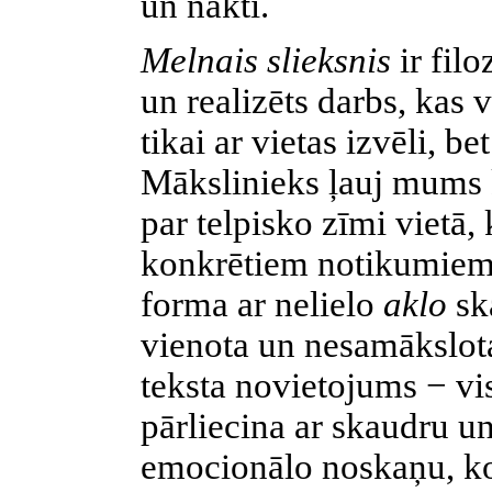
un nakti.
Melnais slieksnis
ir fil
un realizēts darbs, kas 
tikai ar vietas izvēli, b
Mākslinieks ļauj mums k
par telpisko zīmi vietā, 
konkrētiem notikumiem.
forma ar nelielo
aklo
sk
vienota un nesamākslota
teksta novietojums − vi
pārliecina ar skaudru u
emocionālo noskaņu, ko