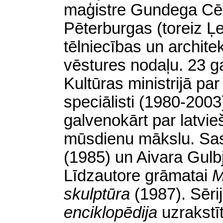
maģistre Gundega Cēb
Pēterburgas (toreiz Ļ
tēlniecības un archite
vēstures nodaļu. 23 g
Kultūras ministrijā pa
speciālisti (1980-2003
galvenokārt par latvie
mūsdienu mākslu. Sas
(1985) un Aivara Gulb
Līdzautore grāmatai
M
skulptūra
(1987). Sēri
enciklopēdija
uzrakstī