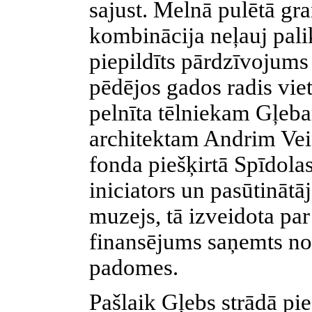
sajust. Melnā pulētā gra
kombinācija neļauj pali
piepildīts pārdzīvojums
pēdējos gados radis viet
pelnīta tēlniekam Gļeb
architektam Andrim Vei
fonda piešķirtā Spīdola
iniciators un pasūtinātā
muzejs, tā izveidota pa
finansējums saņemts n
padomes.
Pašlaik Gļebs strādā p