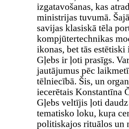
izgatavošanas, kas atra
ministrijas tuvumā. Šaj
savijas klasiskā tēla por
kompjūtertechnikas mod
ikonas, bet tās estētisk
Gļebs ir ļoti prasīgs. Va
jautājumus pēc laikmetī
tēlniecībā. Šis, un orga
iecerētais Konstantīna
Gļebs veltījis ļoti daud
tematisko loku, kuŗa cen
politiskajos rituālos u