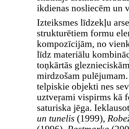
ikdienas nosliecēm un
Izteiksmes līdzekļu ars
strukturētiem formu el
kompozīcijām, no vien
līdz materiālu kombinā
toņkārtās gleznieciskām
mirdzošam pulējumam. 
telpiskie objekti nes se
uztveŗami vispirms kā f
saturiska jēga. Ieklaus
un tunelis
(1999),
Robe