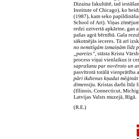
Dizaina fakultātē, tad iestāša
Institute of Chicago), ko bei
(1987), kam seko papildināšan
School of Art). Viņas zīmējum
redzi uztvertā apkārtne, gan a
pašas agrā bērnībā. Gala rezult
sākotnējās ieceres. Tā arī iz
no nemitīgām izmaiņām līdz pa
„pareizs”,
stāsta Krista Vārsb
process viņai vienlaikus ir c
saprašanu par novēroto un arī
pasvītrotā totālā vienprātība 
pāri ikdienas kņadai mēģināt 
dimensiju.
Kristas darbi līdz 
(Illinois, Connecticut, Michi
Latvijas Valsts muzejā, Rīgā.
(R.E.)