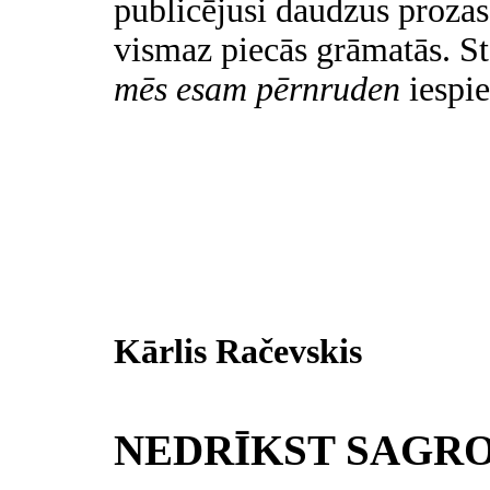
publicējusi daudzus prozas
vismaz piecās grāmatās. S
mēs esam pērnruden
iespi
Kārlis Račevskis
NEDRĪKST SAGRO