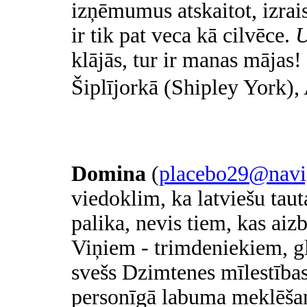
izņēmumus atskaitot, izrai
ir tik pat veca kā cilvēce.
U
klājās,
tur ir manas mājas!
Šiplījorkā (Shipley York), 
Domina
(
placebo29@navig
viedoklim, ka latviešu taut
palika, nevis tiem, kas aiz
Viņiem - trimdeniekiem, gl
svešs Dzimtenes mīlestības 
personīgā labuma meklēšan