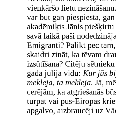
vienkāršo lietu nezināšanu.
var būt gan piespiesta, ga
akadēmiķis Jānis piešķirt
savā laikā paši nodedzināja
Emigranti? Palikt pēc tam,
skaidri zināt, ka tēvam dr
izsūtīšana? Citēju sētnieku
gada jūlija vidū:
Kur jūs bi
meklēja, tā meklēja.
Jā, mē
cerējām, ka atgriešanās būs
turpat vai pus-Eiropas kri
apgalvo, aizbraucēji uz Vā