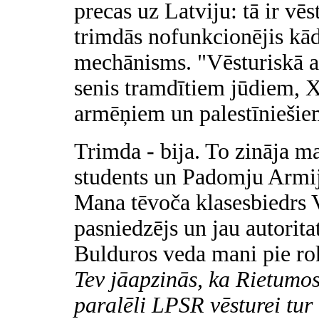
precas uz Latviju: tā ir vēs
trimdās nofunkcionējis kā
mechānisms. "Vēsturiskā ai
senis tramdītiem jūdiem, 
armēņiem un palestīniešie
Trimda - bija. To zināja ma
students un Padomju Armija
Mana tēvoča klasesbiedrs 
pasniedzējs un jau autoritat
Bulduros veda mani pie ro
Tev jāapzinās, ka Rietumos 
paralēli LPSR vēsturei tur