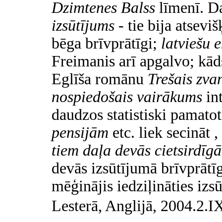
Dzimtenes Balss
līmenī. D
izsūtījums
-
tie bija atsevi
bēga brīvprātīgi;
latviešu 
Freimanis arī apgalvo; kād
Eglīša romānu
Trešais zva
nospiedošais vairākums
in
daudzos statistiski pamato
pensijām
etc. liek secināt
tiem daļa devās cietsirdīg
devās izsūtījumā brīvprātīg
mēģinājis iedziļināties izsū
Lesterā, Anglijā, 2004.2.I