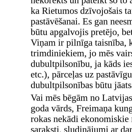
nekorekts un pateikt šo to 
ka Rietumos dzīvojošais ta
pastāvēšanai. Es gan neesm
būtu apgalvojis pretējo, b
Viņam ir pilnīga taisnība,
trimdiniekiem, jo mēs vair
dubultpilsonību, ja kāds ie
etc.), pārceļas uz pastāvīg
dubultpilsonības būtu jāatsa
Vai mēs bēgām no Latvija
goda vārds, Freimaņa kung
rokas nekādi ekonomiskie rā
saraksti, sludinājumi ar d