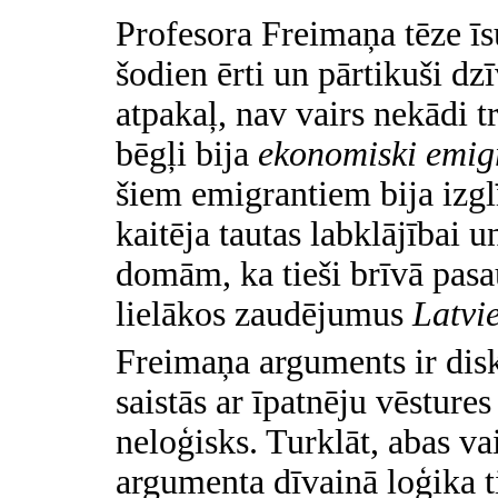
Profesora
Freimaņa tēze īsu
šodien ērti un pārtikuši dz
atpakaļ, nav vairs nekādi 
bēgļi bija
ekonomiski emig
šiem emigrantiem bija izgl
kaitēja tautas labklājībai u
domām, ka tieši brīvā pasaul
lielākos zaudējumus
Latvie
Freimaņa arguments ir dis
saistās ar īpatnēju vēsture
neloģisks. Turklāt, abas vai
argumenta dīvainā loģika ti