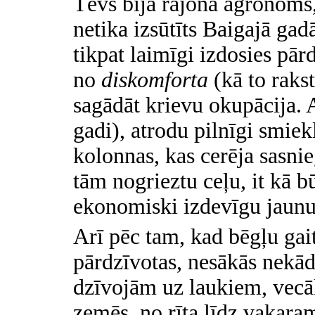
Tēvs bija rajona agronoms, 
netika izsūtīts Baigajā gad
tikpat laimīgi izdosies pār
no
diskomforta
(kā to raks
sagādāt krievu okupācija. 
gadi), atrodu pilnīgi smie
kolonnas, kas cerēja sasni
tām nogrieztu ceļu, it kā bū
ekonomiski izdevīgu jaunu
Arī pēc tam, kad bēgļu ga
pārdzīvotas, nesākās nekād
dzīvojām uz laukiem, vecāk
zemēs, no rīta līdz vakaram