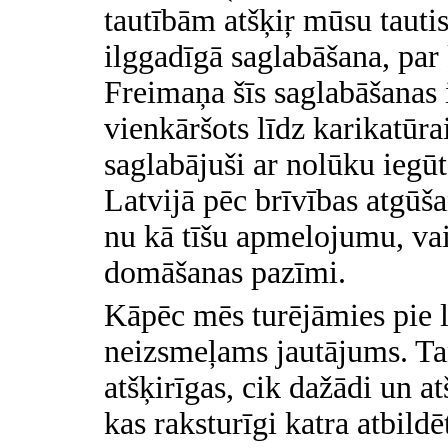
tautībām atšķiŗ mūsu tautis
ilggadīgā saglabāšana, par 
Freimaņa šīs saglabāšanas 
vienkāršots līdz karikatūra
saglabājuši ar nolūku iegūt
Latvijā pēc brīvības atgūša
nu kā tīšu apmelojumu, vai
domāšanas pazīmi.
Kāpēc mēs turējāmies pie l
neizsmeļams jautājums. Tam
atšķirīgas, cik dažādi un at
kas raksturīgi katra atbildē