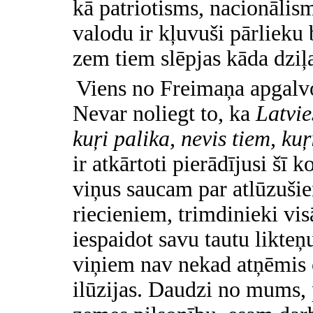
kā patriotisms, nacionālis
valodu ir kļuvuši pārlieku
zem tiem slēpjas kāda dziļa
Viens no Freimaņa
apgal
Nevar noliegt to, ka
Latvie
kuŗi palika, nevis tiem, k
ir atkārtoti pierādījusi šī 
viņus saucam par atlūzušie
riecieniem, trimdinieki vis
iespaidot savu tautu likteņu
viņiem nav nekad atņēmis ce
ilūzijas. Daudzi no mums, 