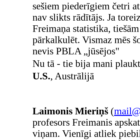
sešiem piederīgiem četri at
nav slikts rādītājs. Ja tore
Freimaņa statistika, tiešām 
pārkalkulēt. Vismaz mēs š
nevis
PBLA „jūsējos"
Nu tā
-
tie bija mani plauk
U.S.
,
Austrālijā
Laimonis Mieriņš
(
mail@m
profesors Freimanis apskata
viņam. Vienīgi atliek piebi