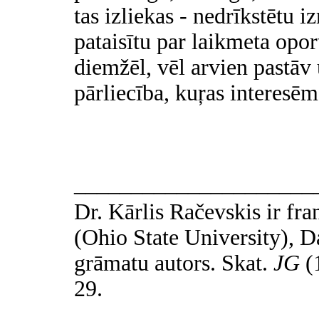
tas izliekas - nedrīkstētu iz
pataisītu par laikmeta oport
diemžēl, vēl arvien pastāv 
pārliecība, kuŗas interesēm
_____________________
Dr. Kārlis Račevskis
ir fra
(Ohio State University), D
grāmatu autors. Skat.
JG
(
29.