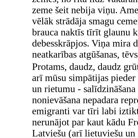
zeme šeit nebija viņu. Amer
vēlāk strādāja smagu cem
brauca naktīs tīrīt glaunu
debesskrāpjos. Viņa mira d
neatkarības atgūšanas, tēv
Protams, daudz, daudz grūtā
arī mūsu simpātijas pieder 
un rietumu - salīdzināšana
nonievāšana nepadara repre
emigranti var tīri labi izti
nerunājot par kaut kādu 
Latviešu (arī lietuviešu u