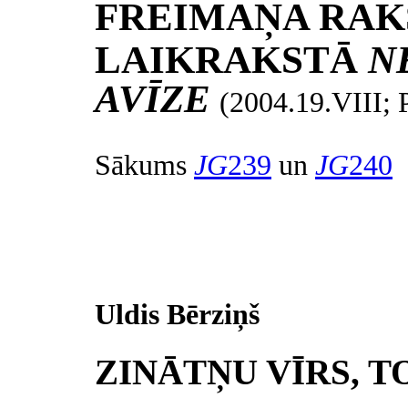
FREIMAŅA RAK
LAIKRAKSTĀ
N
AVĪZE
(2004.19.VII
Sākums
JG
239
un
JG
240
Uldis Bērziņš
ZINĀTŅU VĪRS, T