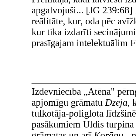
apgalvojuši... [JG 239:68] 
reālitāte, kur, oda pēc avīž
kur tika izdarīti secinājum
prasīgajam intelektuālim 
_____________________
Izdevniecība „Atēna" pērng
apjomīgu grāmatu
Dzeja
, 
tulkotāja-poliglota līdzšin
pasākumiem Uldis turpina 
grāmatas un arī
Korānu
- n