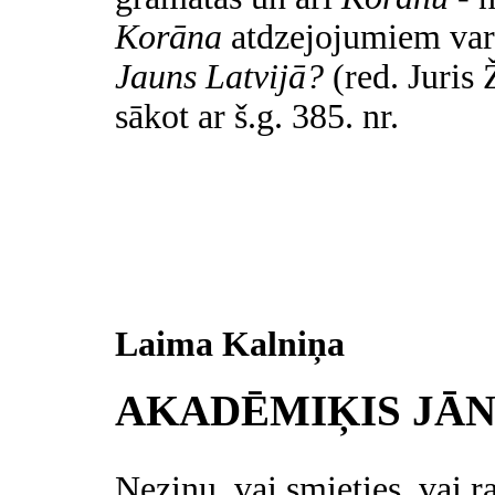
Korāna
atdzejojumiem var
Jauns Latvijā?
(red. Juris 
sākot ar š.g. 385. nr.
Laima Kalniņa
AKADĒMIĶIS JĀN
Nezinu, vai smieties, vai 