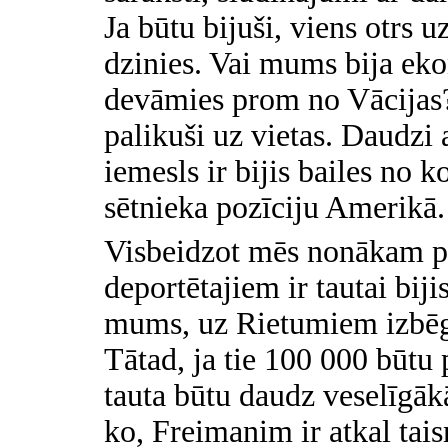
Ja būtu bijuši, viens otrs
dzinies. Vai mums bija eko
devāmies prom no Vācijas?
palikuši uz vietas. Daudzi
iemesls ir bijis bailes no
sētnieka pozīciju Amerikā.
Visbeidzot mēs nonākam pi
deportētajiem ir tautai bij
mums, uz Rietumiem izbēgu
Tātad, ja tie 100 000 būtu p
tauta būtu daudz veselīgākā
ko, Freimanim ir atkal ta