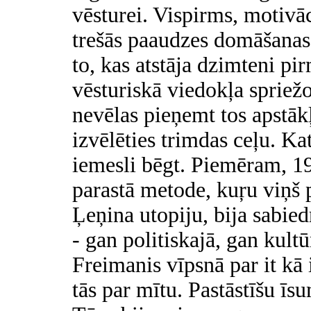
vēsturei. Vispirms, motivāc
trešās paaudzes domāšanas 
to, kas atstāja dzimteni p
vēsturiskā viedokļa spriežo
nevēlas pieņemt tos apstāk
izvēlēties trimdas ceļu. Kat
iemesli bēgt. Piemēram, 19
parastā metode, kuŗu viņš p
Ļeņina utopiju, bija sabie
- gan politiskajā, gan kult
Freimanis vīpsnā par it k
tās par mītu. Pastāstīšu ī