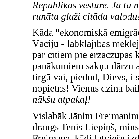
Republikas vēsture. Ja tā
runātu gluži citādu valodu
Kāda "ekonomiskā emigrāc
Vāciju - labklājības mekl
par citiem pie erzaczupas 
panākumiem sakņu dārzu apt
tirgū vai, piedod, Dievs, i 
nopietns! Vienus dzina bail
nākšu atpakaļ!
Vislabāk Jānim Freimanim 
draugs Tenis Liepiņš, mins
Freimaņa, kādi latviešu i