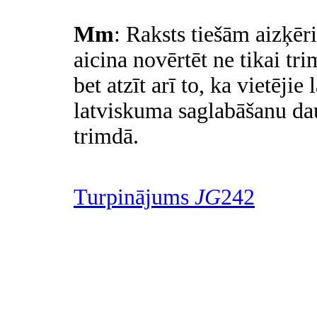
Mm
: Raksts tiešām aizķēri
aicina novērtēt ne tikai tr
bet atzīt arī to, ka vietējie
latviskuma saglabāšanu d
trimdā.
Turpinājums
JG
242