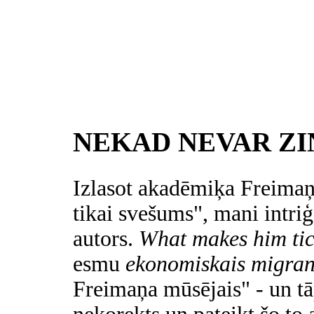
NEKAD NEVAR ZI
Izlasot akadēmiķa
Freimaņ
tikai
svešums", mani intriģ
autors.
What makes him ti
esmu
ekonomiskais migran
Freimaņa mūsējais" - un tāp