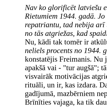
Nav ko glorificēt latviešu
Rietumiem 1944. gadā. Jo 
repatriantu, tad nebija ar
no tās atgriežas, kad spaidi
Nu, kādi tak tomēr ir atkū
neliels procents no 1944. 
konstatējis Freimanis. Nu ja
apakšā vai - "tur augšā"; t
visvairāk motivācijas atgriez
rituāli, un ir, kas izdara.
gadījumā, mazbērniem nepi
Brīnīties vajaga, ka tik d