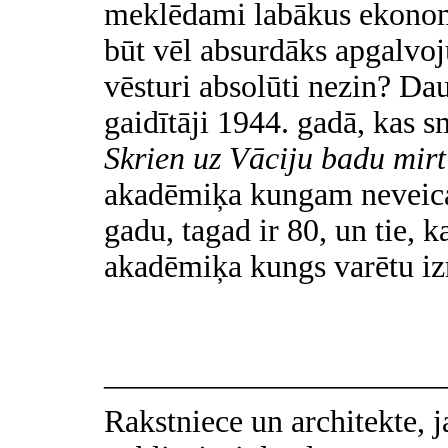
meklēdami labākus ekonomi
būt vēl absurdāks apgalvo
vēsturi absolūti nezin? Dau
gaidītāji 1944. gadā, kas 
Skrien uz Vāciju badu mirt
akadēmiķa kungam neveicas
gadu, tagad ir 80, un tie, k
akadēmiķa kungs varētu izr
_____________________
Rakstniece un architekte, 