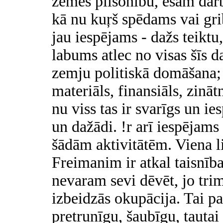
zemes pilsonību, esam darb
kā nu kuŗš spēdams vai grib
jau iespējams - dažs teiktu
labums atlec no visas šīs d
zemju politiskā domāšana; 
materiāls, finansiāls, zināt
nu viss tas ir svarīgs un ie
un dažādi. !r arī iespējams
šādām aktivitātēm. Viena li
Freimanim ir atkal taisnīb
nevaram sevi dēvēt, jo tri
izbeidzās okupācija. Tai pa
pretrunīgu, šaubīgu, tauta