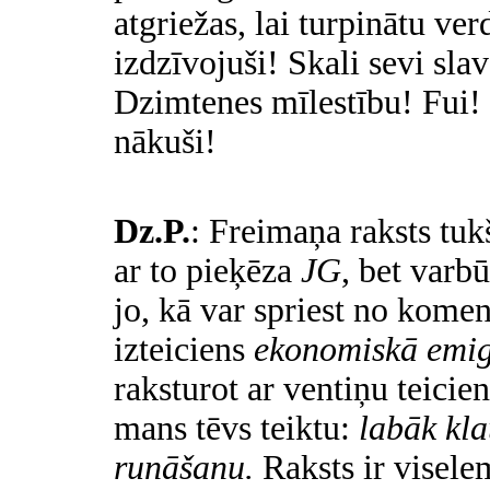
atgriežas, lai turpinātu verd
izdzīvojuši! Skali sevi slav
Dzimtenes mīlestību! Fui!
nākuši!
Dz.P.
: Freimaņa raksts tuk
ar to pieķēza
JG
, bet varbū
jo, kā var spriest no komen
izteiciens
ekonomiskā emig
raksturot ar ventiņu teicie
mans tēvs teiktu:
labāk kla
runāšanu.
Raksts ir visele