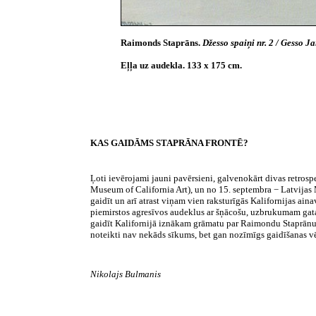
Raimonds Staprāns.
Džesso spaiņi nr. 2 / Gesso Ja
Eļļa uz audekla. 133 x 175 cm.
KAS GAIDĀMS
STAPRĀNA FRONTĒ?
Ļoti ievērojami jauni pavērsieni, galvenokārt divas retro
Museum of California Art), un no 15. septembra − Latvijas 
gaidīt un arī atrast viņam vien raksturīgās Kalifornijas ai
piemirstos agresīvos audeklus ar šņācošu, uzbrukumam gatavu
gaidīt Kalifornijā iznākam grāmatu par Raimondu Staprānu,
noteikti nav nekāds sīkums, bet gan nozīmīgs gaidīšanas vē
Nikolajs Bulmanis