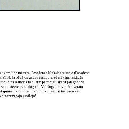
 janvāra līdz martam, Pasadēnas Mākslas muzejā (Pasadena
s zīmē. Ja pēdējos gados esam pieraduši viņa izstādēs
jubilejas izstādēs nebūsim pārsteigti skatīt jau gandrīz
, sārtu sievietes kailfigūru. Vēl šogad novembrī varam
Staprāna darbu krāsu reprodukcijas. Un tas pavisam
vā nozīmīgajā jubilejā!