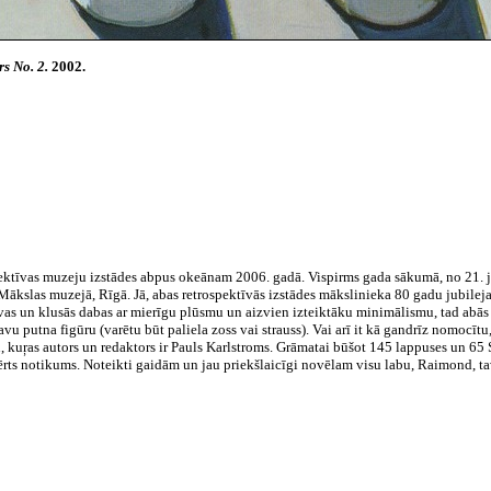
rs No. 2.
2002.
spektīvas muzeju izstādes abpus okeānam 2006. gadā. Vispirms gada sākumā, no 21.
Mākslas muzejā, Rīgā. Jā, abas retrospektīvās izstādes mākslinieka 80 gadu jubileja
navas un klusās dabas ar mierīgu plūsmu un aizvien izteiktāku minimālismu, tad abās 
 putna figūru (varētu būt paliela zoss vai strauss). Vai arī it kā gandrīz nomocītu
 kuŗas autors un redaktors ir Pauls Karlstroms. Grāmatai būšot 145 lappuses un 65 
rts notikums. Noteikti gaidām un jau priekšlaicīgi novēlam visu labu, Raimond, ta