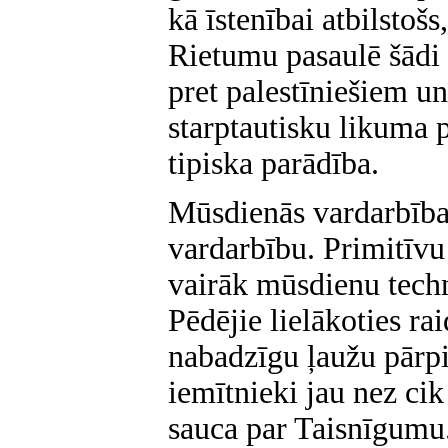
kā īstenībai atbilstošs
Rietumu pasaulē šādi 
pret palestīniešiem u
starptautisku likuma 
tipiska parādība.
Mūsdienās vardarbība 
vardarbību. Primitīvu 
vairāk mūsdienu techni
Pēdējie lielākoties rai
nabadzīgu ļaužu pārpi
iemītnieki jau nez cik 
sauca par Taisnīgumu.