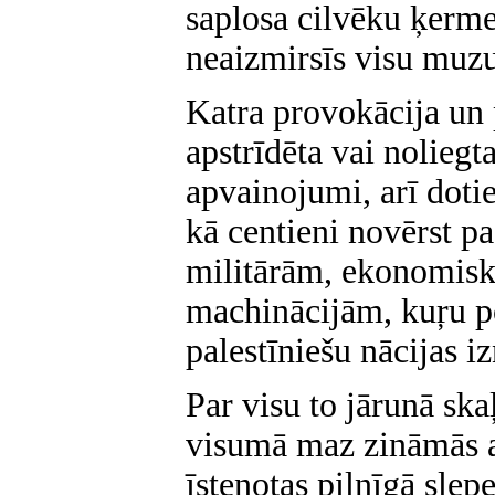
saplosa cilvēku ķermeņ
neaizmirsīs visu muzu
Katra provokācija un 
apstrīdēta vai noliegt
apvainojumi, arī doti
kā centieni novērst p
militārām, ekonomis
machinācijām, kuŗu po
palestīniešu nācijas i
Par visu to jārunā ska
visumā maz zināmās akt
īstenotas pilnīgā slep