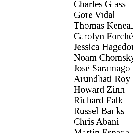
Charles Glass
Gore Vidal
Thomas Keneal
Carolyn Forché
Jessica Hagedo
Noam Chomsk
José Saramago
Arundhati Roy
Howard Zinn
Richard Falk
Russel Banks
Chris Abani
Martin Espada