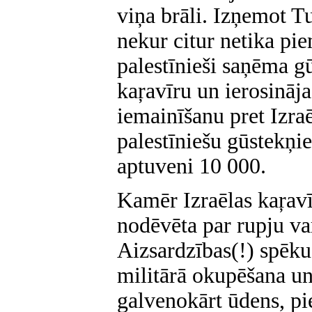
viņa brāli. Izņemot Tur
nekur citur netika pi
palestīnieši saņēma gū
kaŗavīru un ierosināja
iemainīšanu pret Izra
palestīniešu gūstekņie
aptuveni 10 000.
Kamēr Izraēlas kaŗavī
nodēvēta par rupju va
Aizsardzības(!) spēk
militārā okupēšana un
galvenokārt ūdens, pi