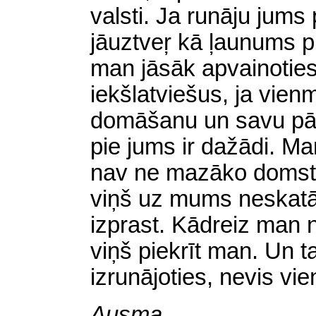
valsti. Ja runāju jums 
jāuztveŗ kā ļaunums pr
man jāsāk apvainoties 
iekšlatviešus, ja vie
domāšanu un savu pār
pie jums ir dažādi. Man
nav ne mazāko domsta
viņš uz mums neskatā
izprast. Kādreiz man n
viņš piekrīt man. Un ta
izrunājoties, nevis vi
Ausma