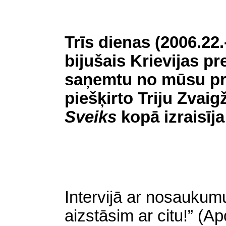
Trīs dienas (2006.22.-
bijušais Krievijas pr
saņemtu no mūsu pr
piešķirto Triju Zvai
Sveiks
kopā izraisīj
Intervijā ar nosaukum
aizstāsim ar citu!” (Apo