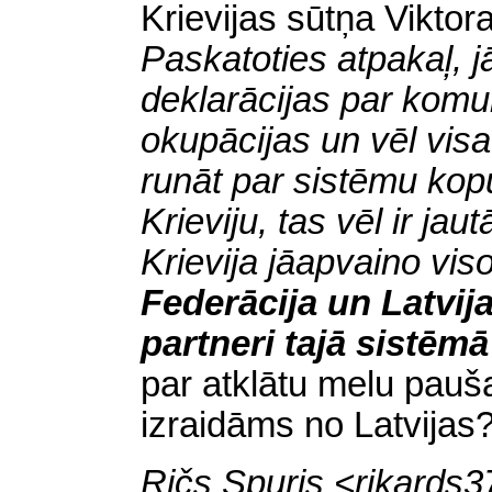
Krievijas sūtņa Viktora
Paskatoties atpakaļ, 
deklarācijas
par komu
okupācijas un vēl visa
runāt par sistēmu kopu
Krieviju, tas vēl ir ja
Krievija jāapvaino vi
Federācija un Latvija
partneri tajā sistēm
par atklātu melu pauš
izraidāms no Latvijas
Ričs Spuris <rikards