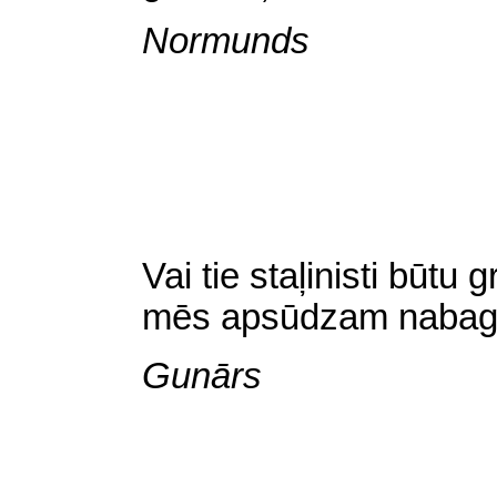
Normunds
Vai tie staļinisti būtu
mēs apsūdzam nabaga
Gunārs