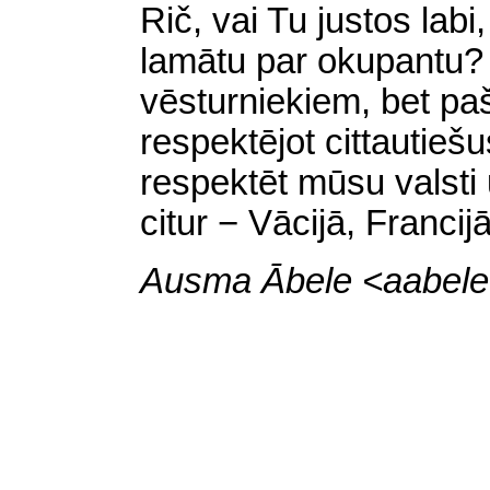
Rič, vai Tu justos labi
lamātu par okupantu? 
vēsturniekiem, bet pa
respektējot cittautiešu
respektēt mūsu valsti 
citur − Vācijā, Francijā
Ausma Ābele <
aabele