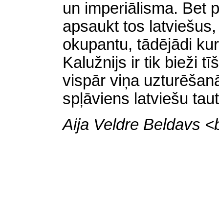
un imperiālisma. Bet 
apsaukt tos latviešus
okupantu, tādējādi kur
Kalužnijs ir tik bieži t
vispār viņa uzturēšanās
spļāviens latviešu taut
Aija Veldre Beldavs <