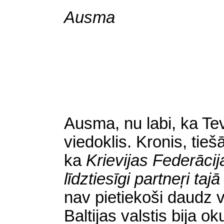
Ausma
Ausma, nu labi, ka Tev
viedoklis. Kronis, tieš
ka
Krievijas Federācij
līdztiesīgi partneŗi ta
nav pietiekoši daudz v
Baltijas valstis bija 