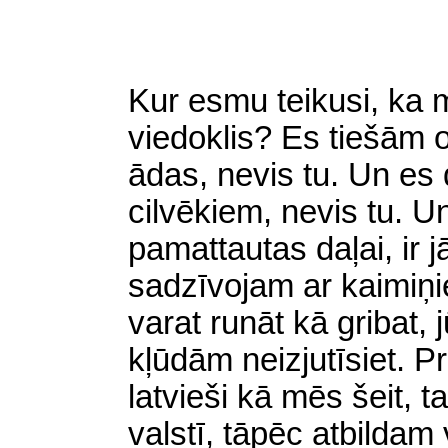
Kur esmu teikusi, ka 
viedoklis? Es tiešām o
ādas, nevis tu. Un es 
cilvēkiem, nevis tu. U
pamattautas daļai, ir j
sadzīvojam ar kaimiņi
varat runāt kā gribat,
kļūdām neizjutīsiet. P
latvieši kā mēs šeit, t
valstī, tāpēc atbildam