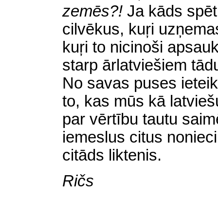
zemēs?!
Ja kāds spēt
cilvēkus, kuŗi uzņemas
kuŗi to nicinoši apsauk
starp ārlatviešiem tād
No savas puses ieteik
to, kas mūs kā latvie
par vērtību tautu saim
iemeslus citus noniecin
citāds liktenis.
Ričs