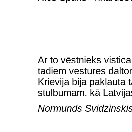
Ar to vēstnieks vistic
tādiem vēstures dalto
Krievija bija pakļaut
stulbumam, kā Latvij
Normunds Svidzinskis