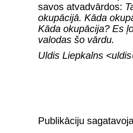
savos atvadvārdos:
T
okupācijā. Kāda okupāc
Kāda okupācija? Es ļot
valodas šo vārdu.
Uldis Liepkalns
<uldi
Publikāciju sagatavoja