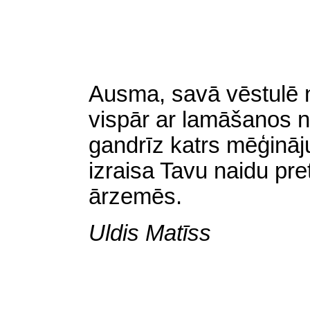
Ausma, savā vēstulē 
vispār ar lamāšanos n
gandrīz katrs mēģināj
izraisa Tavu naidu pret
ārzemēs.
Uldis Matīss