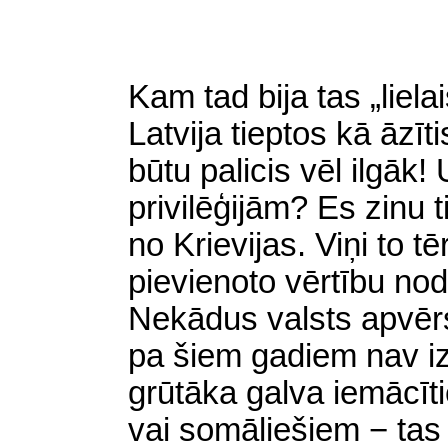
Kam tad bija tas „lielai
Latvija tieptos kā āzīt
būtu palicis vēl ilgāk
privilēģijām? Es zinu 
no Krievijas. Viņi to t
pievienoto vērtību nod
Nekādus valsts apvērs
pa šiem gadiem nav izd
grūtāka galva iemācīti
vai somāliešiem − tas