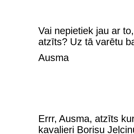
Vai nepietiek jau ar to
atzīts? Uz tā varētu ba
Ausma
Errr, Ausma, atzīts k
kavalieri Borisu Jeļci