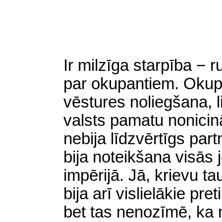
Ir milzīga starpība − r
par okupantiem. Okupāc
vēstures noliegšana, l
valsts pamatu nonicin
nebija līdzvērtīgs par
bija noteikšana visās 
impērijā. Jā, krievu ta
bija arī vislielākie pret
bet tas nenozīmē, ka n