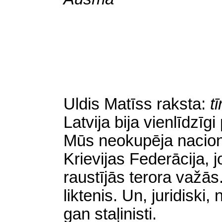
Uldis Matīss raksta:
t
Latvija bija vienlīdzīg
Mūs neokupēja nacionā
Krievijas Federācija, jo
raustījās terora važā
liktenis. Un, juridiski,
gan staļinisti.