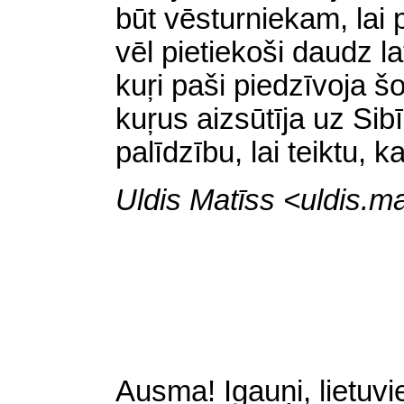
būt vēsturniekam, lai 
vēl pietiekoši daudz la
kuŗi paši piedzīvoja šo
kuŗus aizsūtīja uz Sib
palīdzību, lai teiktu, k
Uldis Matīss <uldis.
Ausma! Igauņi, lietuvieš