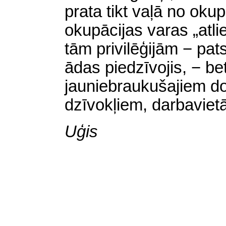
prata tikt vaļā no okup
okupācijas varas „atli
tām privilēģijām − pa
ādas piedzīvojis, − b
jauniebraukušajiem do
dzīvokļiem, darbavietā
Uģis