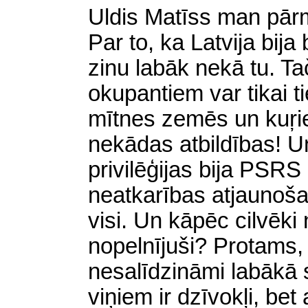
Uldis Matīss man pārm
Par to, ka Latvija bij
zinu labāk nekā tu. Ta
okupantiem var tikai t
mītnes zemēs un kuŗie
nekādas atbildības! U
privilēģijas bija PSRS 
neatkarības atjaunoša
visi. Un kāpēc cilvēki
nopelnījuši? Protams, R
nesalīdzināmi labākā s
viņiem ir dzīvokļi, b