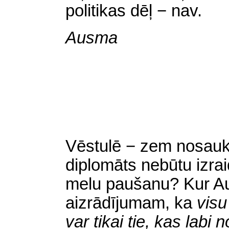
politikas dēļ − nav.
Ausma
Vēstulē − zem nosa
diplomāts nebūtu izrai
melu paušanu? Kur A
aizrādījumam, ka
visu
var tikai tie, kas labi