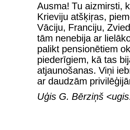
Ausma! Tu aizmirsti, k
Krieviju atšķiŗas, pie
Vāciju, Franciju, Zvie
tām nenebija ar lielāko
palikt pensionētiem o
piederīgiem, kā tas bi
atjaunošanas. Viņi iebr
ar daudzām privilēģij
Uģis G. Bērziņš
<
ugis