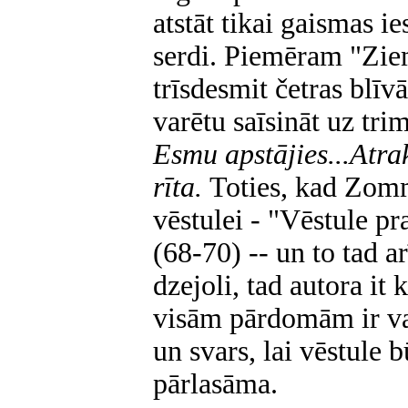
atstāt tikai gaismas i
serdi. Piemēram "Zie
trīsdesmit četras blīv
varētu saīsināt uz tri
Esmu apstājies...Atra
rīta.
Toties, kad Zomm
vēstulei - "Vēstule p
(68-70) -- un to tad a
dzejoli, tad autora it 
visām pārdomām ir v
un svars, lai vēstule
pārlasāma.