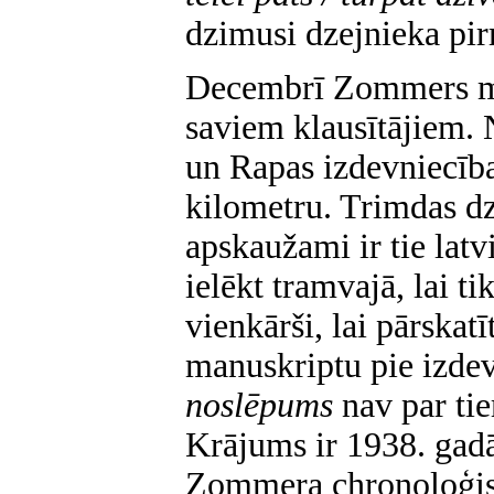
dzimusi dzejnieka pi
Decembrī Zommers mēr
saviem klausītājiem. 
un Rapas izdevniecība
kilometru. Trimdas d
apskaužami ir tie latv
ielēkt tramvajā, lai ti
vienkārši, lai pārskat
manuskriptu pie izd
noslēpums
nav par tie
Krājums ir 1938. gad
Zommera chronoloģis