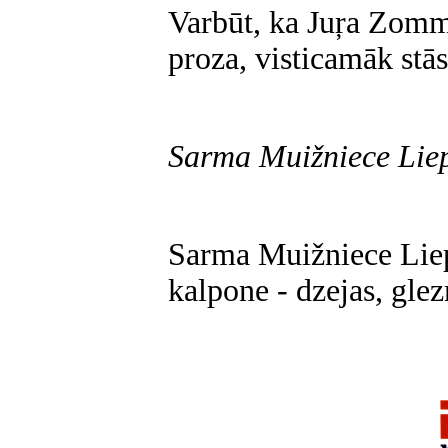
Varbūt, ka Juŗa Zomm
proza, visticamāk stās
Sarma Muižniece Lie
Sarma Muižniece Liep
kalpone - dzejas, glez