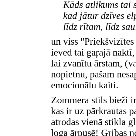
Kāds atlikums tai 
kad jātur dzīves el
līdz rītam, līdz sa
un viss "Priekšvizītes
ieved tai gaŗajā naktī
lai zvanītu ārstam, (va
nopietnu, pašam nesa
emocionālu kaiti.
Zommera stils bieži ir
kas ir uz pārkrautas 
atrodas vienā stikla g
loga ārpusē! Gribas n