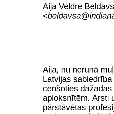
Aija Veldre Beldav
<
beldavsa@indian
Aija, nu nerunā mu
Latvijas sabiedrība 
cenšoties dažādas 
aploksnītēm. Ārsti un
pārstāvētas profes