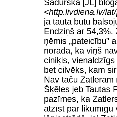
Šadurska [JL] blog
<
http.livdiena
.lv/la
ja tauta būtu balsoj
Endziņš ar 54,3%. 
ņēmis „pateicību” 
norāda, ka viņš nav
ciniķis, vienaldzīgs
bet cilvēks, kam si
Nav taču Zatleram n
Šķēles jeb Tautas Pa
pazīmes, ka Zatlers 
atzīst par likumīg