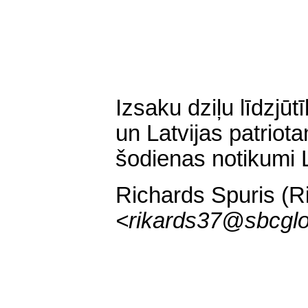
Izsaku dziļu līdzjūt
un Latvijas patrio
šodienas notikumi La
Richards Spuris (R
<
rikards37@sbcglo