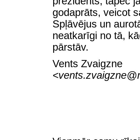
prezidents, tāpēc 
godaprāts, veicot 
Spļāvējus un aurotā
neatkarīgi no tā, k
pārstāv.
Vents Zvaigzne
<
vents.zvaigzne@