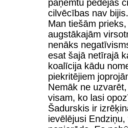
paņemtu pēdējās ci
cilvēcības nav bijis
Man tiešām prieks,
augstākajām virso
nenāks negatīvisms
esat šajā netīrajā 
koalīcija kādu nom
piekritējiem joproj
Nemāk ne uzvarēt, n
visam, ko lasi opoz
Šadurskis ir izrēķin
ievēlējusi Endziņu,