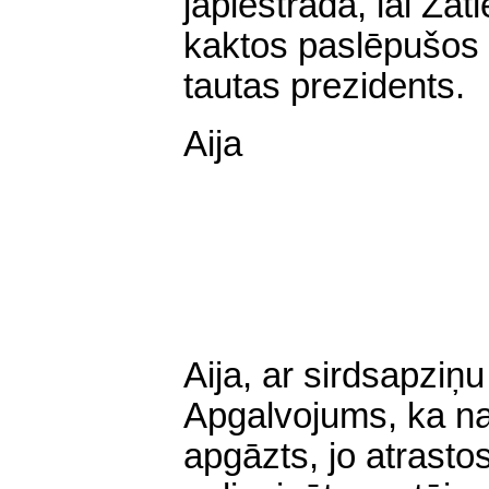
jāpiestrādā, lai Zat
kaktos paslēpušos o
tautas prezidents.
Aija
Aija, ar sirdsapziņ
Apgalvojums, ka nav
apgāzts, jo atrasto