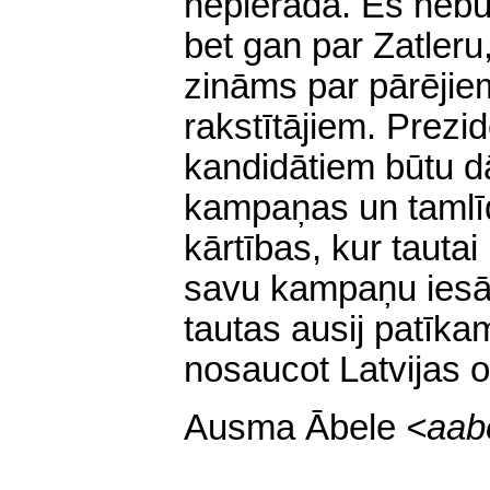
nepierāda. Es nebū
bet gan par Zatleru,
zināms par pārēji
rakstītājiem. Prezi
kandidātiem būtu 
kampaņas un tamlīd
kārtības, kur tauta
savu kampaņu iesā
tautas ausij patīka
nosaucot Latvijas o
Ausma Ābele
<
aab