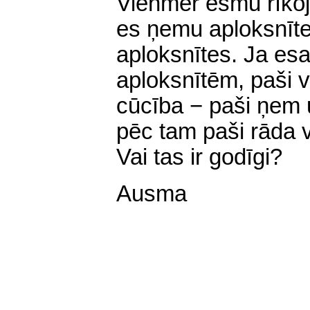
Vienmēr esmu rīkoj
es ņemu aploksnīt
aploksnītes. Ja esa
aploksnītēm, paši v
cūcība − paši ņem 
pēc tam paši rāda v
Vai tas ir godīgi?
Ausma