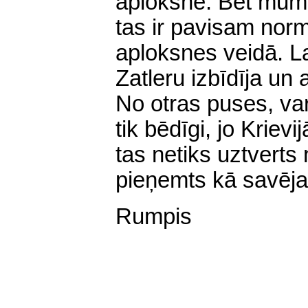
aploksnē. Bet mums
tas ir pavisam norm
aploksnes veidā. La
Zatleru izbīdīja un 
No otras puses, va
tik bēdīgi, jo Krievi
tas netiks uztverts 
pieņemts kā savēja
Rumpis