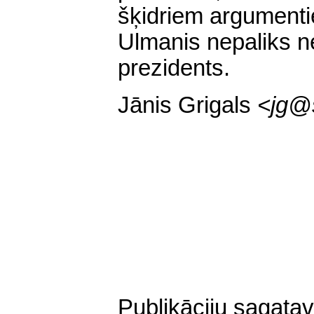
šķidriem argument
Ulmanis nepaliks n
prezidents.
Jānis Grigals
<
jg@s
Publikāciju sagatav