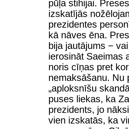
pūļa stihijai. Pres
izskatījās nožēloja
prezidentes personī
kā nāves ēna. Pres
bija jautājums − va
ierosināt Saeimas a
noris cīņas pret ko
nemaksāšanu. Nu pa
„aploksnīšu skandā
puses liekas, ka Za
prezidents, jo nāks
vien izskatās, ka vi