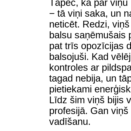
Tāpēc, ka par viņu 
− tā viņi saka, un
neticēt. Redzi, viņ
balsu saņēmušais p
pat trīs opozīcijas 
balsojuši. Kad vēlēj
kontroles ar pildspa
tagad nebija, un tāp
pietiekami enerģisks
Līdz šim viņš bijis
profesijā. Gan viņš 
vadīšanu.