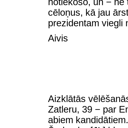
notiekošo, un − ne t
cēloņus, kā jau ārs
prezidentam viegli
Aivis
Aizklātās vēlēšanās
Zatleru, 39 − par E
abiem kandidātiem.