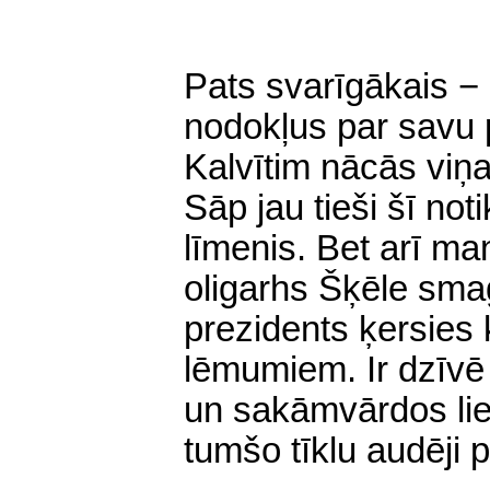
Pats svarīgākais − 
nodokļus par savu 
Kalvītim nācās viņam
Sāp jau tieši šī no
līmenis. Bet arī man
oligarhs Šķēle smag
prezidents ķersies 
lēmumiem. Ir dzīvē p
un sakāmvārdos lie
tumšo tīklu audēji p