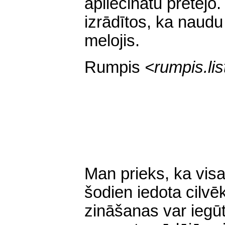
apliecinātu pretējo. 
izrādītos, ka naudu
melojis.
Rumpis
<
rumpis.l
Man prieks, ka vis
šodien iedota cilvē
zināšanas var iegūt