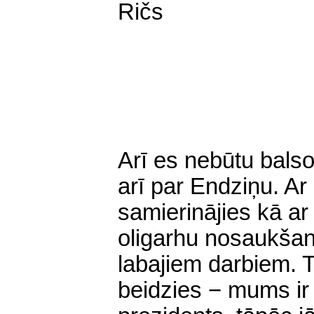
Ričs
Arī es nebūtu balso
arī par Endziņu. Ar
samierinājies kā a
oligarhu nosaukšanu
labajiem darbiem. T
beidzies − mums ir 