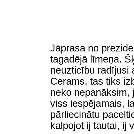
Jāprasa no preziden
tagadējā līmeņa. Šķi
neuzticību radījus
Cerams, tas tiks iz
neko nepanāksim, j
viss iespējamais, l
pārliecinātu pacelt
kalpojot ij tautai, ij v