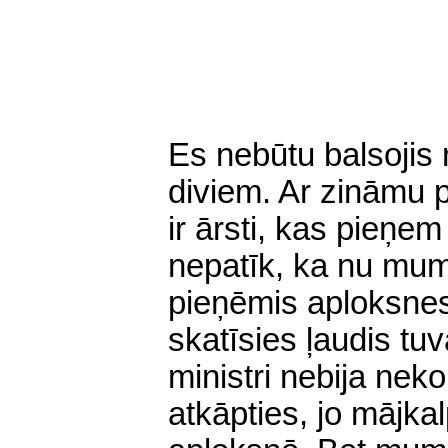
Es nebūtu balsojis
diviem. Ar zināmu 
ir ārsti, kas pieņem
nepatīk, ka nu mums
pieņēmis aploksnes.
skatīsies ļaudis tuv
ministri nebija nek
atkāpties, jo mājka