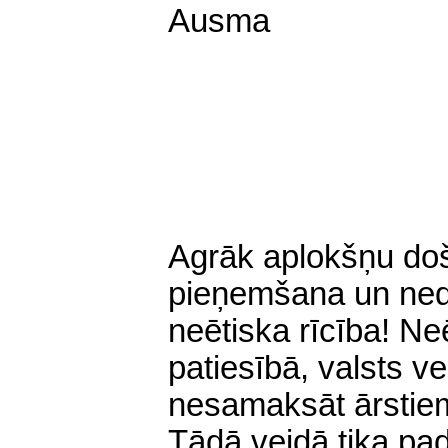
Ausma
Agrāk aplokšņu doš
pieņemšana un nede
neētiska rīcība! Neē
patiesībā, valsts v
nesamaksāt ārstiem
Tādā veidā tika pada