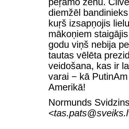
peŗamo zēnu. Cilvēk
diemžēl bandinieks.
kuŗš izsapņojis liel
mākoņiem staigājis
godu viņš nebija pe
tautas vēlēta prezid
veidošana, kas ir la
varai − kā PutinAm
Amerikā!
Normunds Svidzins
<
tas.pats@sveiks.l