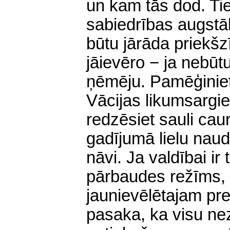
un kam tās dod. Tie
sabiedrības augstā
būtu jārāda priekšz
jāievēro − ja nebūt
ņēmēju. Pamēģiniet 
Vācijas likumsargie
redzēsiet sauli cau
gadījumā lielu naud
nāvi.
Ja valdībai ir
pārbaudes režīms, t
jaunievēlētajam pre
pasaka, ka visu nez