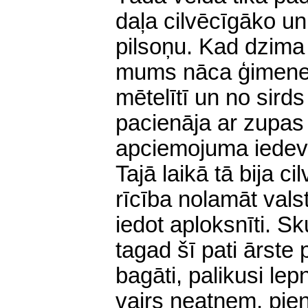
daļa cilvēcīgāko un
pilsoņu. Kad dzima
mums nāca ģimenes
mētelītī un no sirds
pacienāja ar zupas 
apciemojuma iedeva
Tajā laikā tā bija ci
rīcība nolamāt vals
iedot aploksnīti. Sk
tagad šī pati ārste
bagāti, palikusi lep
vairs neatņem, pie