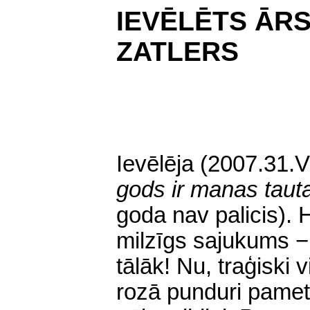
IEVĒLĒTS ĀRS
ZATLERS
Ievēlēja (2007.31.V
gods ir manas tau
goda nav palicis). 
milzīgs sajukums − 
tālāk! Nu, traģiski 
rozā punduri pame