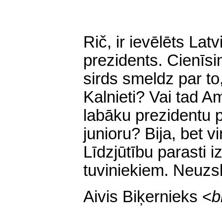
Rič, ir ievēlēts Lat
prezidents. Cienīsi
sirds smeldz par to
Kalnieti? Vai tad Am
labāku prezidentu
junioru? Bija, bet v
Līdzjūtību parasti i
tuviniekiem. Neuzska
Aivis Biķernieks <
b