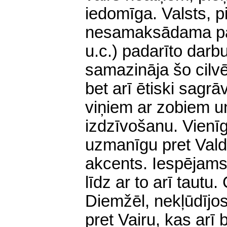
iedomīga. Valsts, p
nesamaksādama par 
u.c.) padarīto darbu,
samazināja šo cilv
bet arī ētiski sagrā
viņiem ar zobiem u
izdzīvošanu. Vienī
uzmanīgu pret Valdi
akcents. Iespējams
līdz ar to arī tautu
Diemžēl, nekļūdījos
pret Vairu, kas arī b