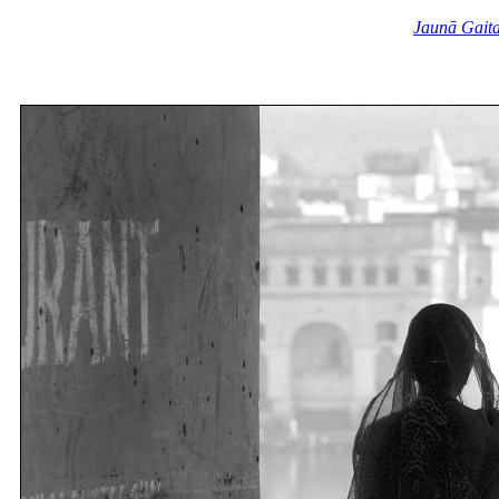
Jaunā Gait