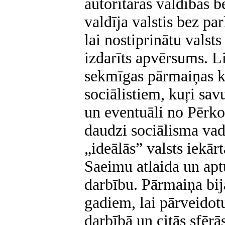
autoritāras valdības 
valdīja valstis bez p
lai nostiprinātu valsts 
izdarīts apvērsums. L
sekmīgas pārmaiņas k
sociālistiem, kuŗi sa
un eventuāli no Pērko
daudzi sociālisma vadī
„ideālās” valsts iekār
Saeimu atlaida un aptu
darbību. Pārmaiņa bij
gadiem, lai pārveido
darbībā un citās sfērās