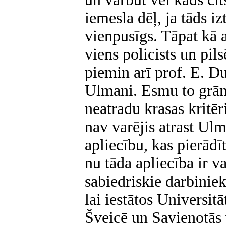
iemesla dēļ, ja tāds izt
vienpusīgs. Tāpat kā a
viens policists un pil
piemin arī prof. E. D
Ulmani. Esmu to grāma
neatradu krasas kritēr
nav varējis atrast Ul
apliecību, kas pierādī
nu tāda apliecība ir va
sabiedriskie darbinie
lai iestātos Universitā
Šveicē un Savienotās v