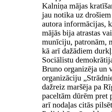
Kalniņa mājas kratīša
jau notika uz drošiem
autora informācijas, 
mājās bija atrastas va
munīciju, patronām, 
kā arī dažādiem durkļ
Sociālistu demokrātija
Bruno organizēja un v
organizāciju „Strādni
dažreiz maršēja pa Rī
paceltām dūrēm pret p
arī nodaļas citās pil