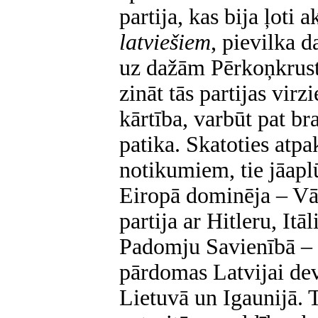
partija, kas bija ļoti 
latviešiem
, pievilka d
uz dažām Pērkoņkrus
zināt tās partijas virz
kārtība, varbūt pat br
patika. Skatoties atpak
notikumiem, tie jāapl
Eiropā dominēja – Vāc
partija ar Hitleru, Itā
Padomju Savienībā – 
pārdomas Latvijai dev
Lietuvā un Igaunijā. T