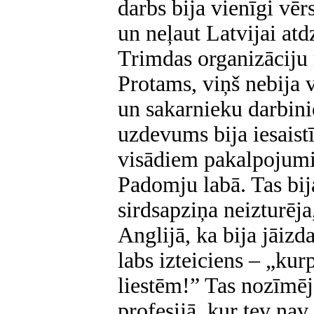
darbs bija vienīgi vēr
un neļaut Latvijai atdz
Trimdas organizācij
Protams, viņš nebija 
un sakarnieku darbini
uzdevums bija iesaist
visādiem pakalpojumi
Padomju labā. Tas bij
sirdsapziņa neizturēj
Anglijā, ka bija jāizd
labs izteiciens – „kur
liestēm!” Tas nozīmēj
profesijā, kur tev nav