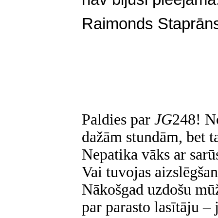
Raimonds Staprāns
Paldies par
JG
248! No
dažām stundām, bet tag
Nepatika vāks ar sarū
Vai tuvojas aizslēgša
Nākošgad uzdošu mūž
par parasto lasītāju –