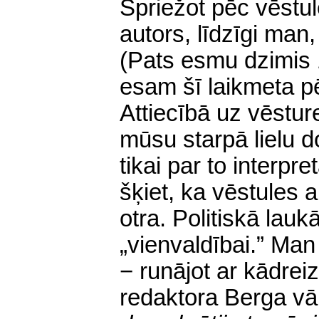
Spriežot pēc vēstul
autors, līdzīgi man
(Pats esmu dzimis 
esam šī laikmeta pē
Attiecībā uz vēsture
mūsu starpā lielu 
tikai par to interpr
šķiet, ka vēstules 
otra. Politiskā lauk
„vienvaldībai.” Man 
− runājot ar kādrei
redaktora Berga v