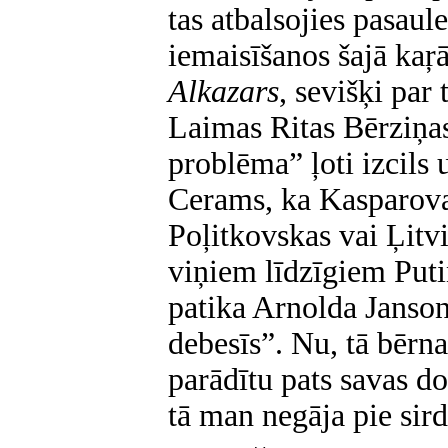
tas atbalsojies pasaule
iemaisīšanos šajā kaŗ
Alkazars
, sevišķi par 
Laimas Ritas Bērziņas 
problēma” ļoti izcils 
Cerams, ka Kasparovam
Poļitkovskas vai Ļitv
viņiem līdzīgiem Puti
patika Arnolda Janson
debesīs”. Nu, tā bērna 
parādītu pats savas do
tā man negāja pie sird