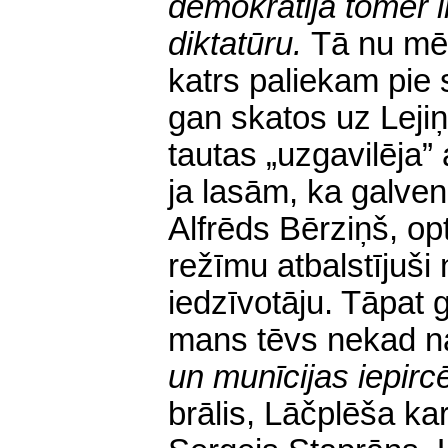
demokrātija tomēr i
diktatūru.
Tā nu mēs
katrs paliekam pie 
gan skatos uz Leji
tautas „uzgavilēja”
ja lasām, ka galve
Alfrēds Bērziņš, opt
režīmu atbalstījuši
iedzīvotāju. Tāpat g
mans tēvs nekad na
un munīcijas iepirc
brālis, Lāčplēša ka