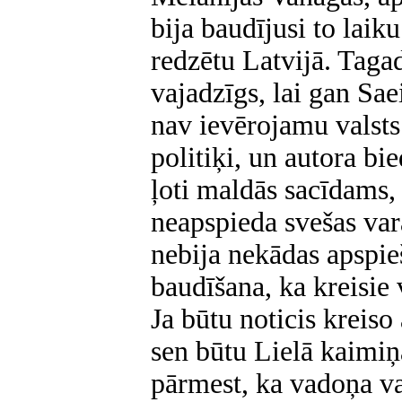
bija baudījusi to laik
redzētu Latvijā. Tagad
vajadzīgs, lai gan Sae
nav ievērojamu valsts 
politiķi, un autora bi
ļoti maldās sacīdams,
neapspieda svešas vara
nebija nekādas apspieš
baudīšana, ka kreisie 
Ja būtu noticis kreiso
sen būtu Lielā kaimi
pārmest, ka vadoņa va