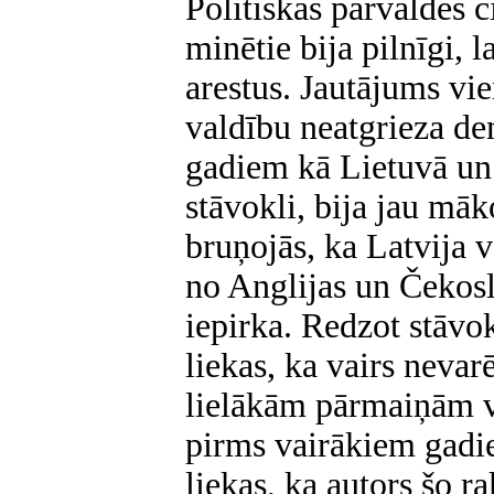
Politiskās pārvaldes c
minētie bija pilnīgi, l
arestus. Jautājums vi
valdību neatgrieza de
gadiem kā Lietuvā un 
stāvokli, bija jau māk
bruņojās, ka Latvija v
no Anglijas un Čekosl
iepirka. Redzot stāvo
liekas, ka vairs neva
lielākām pārmaiņām va
pirms vairākiem gadi
liekas, ka autors šo rak