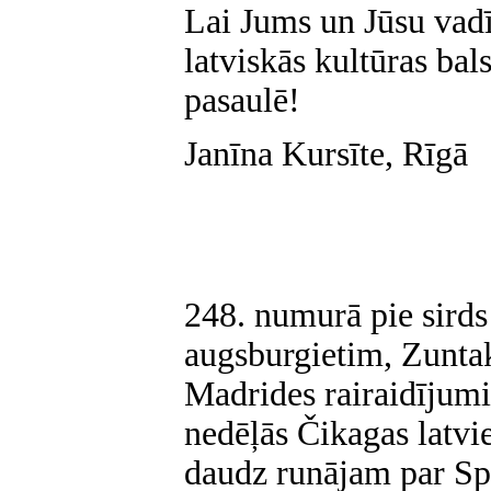
Lai Jums un Jūsu vadī
latviskās kultūras bal
pasaulē!
Janīna Kursīte, Rīgā
248. numurā pie sirds
augsburgietim, Zuntak
Madrides rairaidījumi
nedēļās Čikagas latvi
daudz runājam par Spā