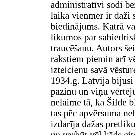
administratīvi sodi be
laikā vienmēr ir daži 
biedinājums. Katrā val
likumos par sabiedris
traucēšanu. Autors šei
rakstiem piemin arī v
izteicienu savā vēstur
1934.g. Latvija bijusi 
pazinu un viņu vērtēju 
nelaime tā, ka Šilde 
tas pēc apvērsuma neb
izdarīja dažas pretlik
un varbūt vēl kāds cit