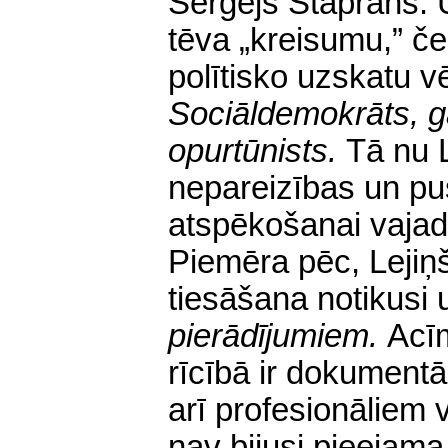
Sergejs Staprāns. 
tēva „kreisumu,” če
polītisko uzskatu v
Sociāldemokrāts, g
opurtūnists.
Tā nu L
nepareizības un pu
atspēkošanai vajad
Piemēra pēc, Lejiņ
tiesāšana notikusi
pierādījumiem.
Acī
rīcībā ir dokumentā
arī profesionāliem 
nav bijusi pieejama.