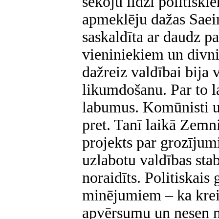
sekoju līdzi politisk
apmeklēju dažas Saei
saskaldīta ar daudz p
vieniniekiem un divnie
dažreiz valdībai bija
likumdošanu. Par to la
labumus. Komūnisti un
pret. Tanī laikā Zemn
projekts par grozījum
uzlabotu valdības stabi
noraidīts. Politiskais 
minējumiem – ka kreis
apvērsumu un nesen n