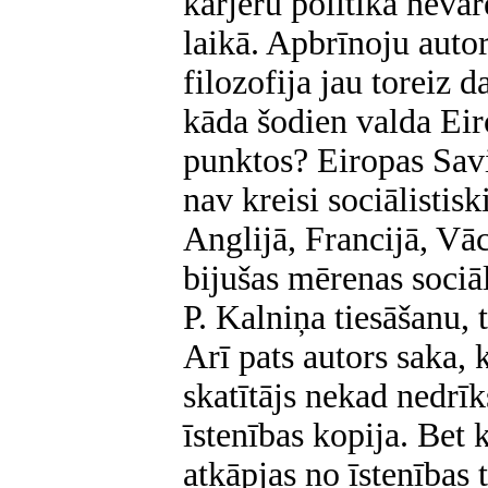
karjeru politikā nevar
laikā. Apbrīnoju auto
filozofija jau toreiz d
kāda šodien valda Ei
punktos? Eiropas Sa
nav kreisi sociālistisk
Anglijā, Francijā, Vāc
bijušas mērenas sociāl
P. Kalniņa tiesāšanu, 
Arī pats autors saka, 
skatītājs nekad nedrīk
īstenības kopija. Bet k
atkāpjas no īstenības t