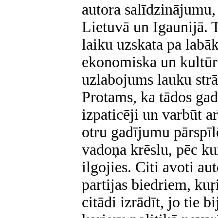
autora salīdzinājumu,
Lietuvā un Igaunijā.
laiku uzskata pa labāko
ekonomiska un kultūras
uzlabojums lauku str
Protams, ka tādos gadī
izpaticēji un varbūt ar
otru gadījumu pārspīl
vadoņa krēslu, pēc ku
ilgojies. Citi avoti au
partijas biedriem, kuŗ
citādi izrādīt, jo tie 