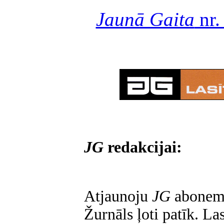
Jaunā Gaita
nr.
JG
redakcijai:
Atjaunoju
JG
abonem
Žurnāls ļoti patīk. L