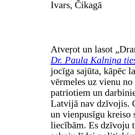
Ivars, Čikagā
Atveŗot un lasot „Dr
Dr. Paula Kalniņa ti
jocīga sajūta, kāpēc la
vērmeles uz vienu no 
patriotiem un darbinie
Latvijā nav dzīvojis. 
un vienpusīgu kreiso
liecībām. Es dzīvoju t