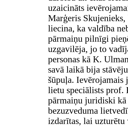
uzaicināts ievērojamai
Marģeris Skujenieks, k
liecina, ka valdība ne
pārmaiņu pilnīgi pieņ
uzgavilēja, jo to vadī
personas kā K. Ulmani
savā laikā bija stāvēj
šūpuļa. Ievērojamais j
lietu speciālists prof.
pārmaiņu juridiski k
bezuzveduma lietvedīb
izdarītas, lai uzturētu 