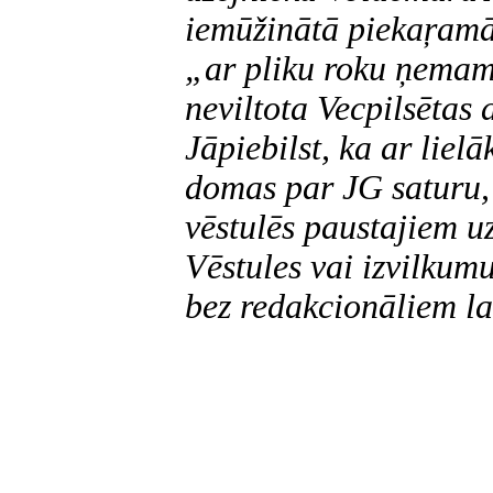
iemūžinātā piekaŗamā
„ar pliku roku ņemama
neviltota Vecpilsētas 
Jāpiebilst, ka ar liel
domas par JG saturu, 
vēstulēs paustajiem u
Vēstules vai izvilkum
bez redakcionāliem l