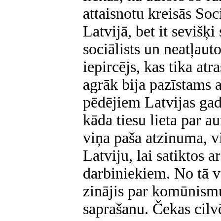
attaisnotu kreisās Soc
Latvijā, bet it sevišķi
sociālists un neatļaut
iepircējs, kas tika at
agrāk bija pazīstams 
pēdējiem Latvijas gad
kāda tiesu lieta par a
viņa paša atzinuma, v
Latviju, lai satiktos 
darbiniekiem. No tā v
zinājis par komūnism
saprašanu. Čekas cilvē