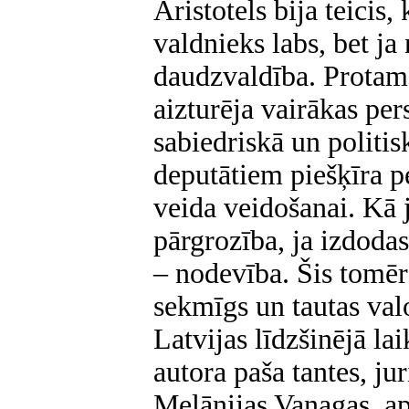
Aristotels bija teicis,
valdnieks labs, bet ja
daudzvaldība. Protams
aizturēja vairākas per
sabiedriskā un politi
deputātiem piešķīra pe
veida veidošanai. Kā j
pārgrozība, ja izdodas
– nodevība. Šis tomēr
sekmīgs un tautas val
Latvijas līdzšinējā la
autora paša tantes, jur
Melānijas Vanagas, ap