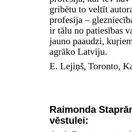
gribētu to veltīt autor
profesija – glezniecīb
ir tālu no patiesības 
jauno paaudzi, kuŗiem
agrāko Latviju.
E. Lejiņš, Toronto, K
Raimonda Staprān
vēstulei: