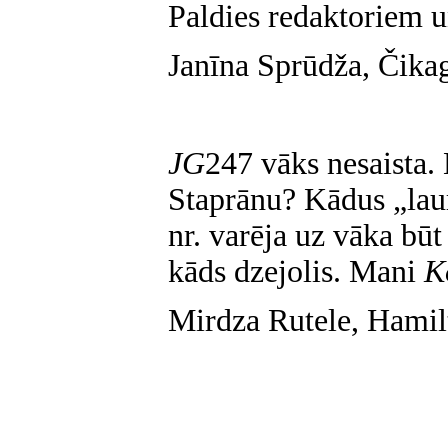
Paldies redaktoriem 
Janīna Sprūdža, Čika
JG
247 vāks nesaista.
Staprānu? Kādus „laur
nr. varēja uz vāka būt
kāds dzejolis. Mani
K
Mirdza Rutele, Hamil