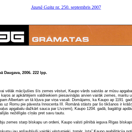
Jaunā Gaita
nr. 250. septembris 2007
nā Daugava, 2006. 222 lpp.
ai vēlāk mācījušies šīs zemes vēsturi, Kaupo vārds saistās ar mūsu apgabala
kaŗos ar apkārtējiem valdniekiem piesavinājās arvien vairāk zemes, mantu u
pam Albertam un tā kļuva par viņa vasali. Domājams, ka Kaupo ap 1191. gadu 
s uz Romu pie pāvesta Innocenta III. Romānā stāsts par šo tikšanos ir krāšņ
aļus apgabalu dažkārt sauca par Līvzemi), Kaupo 1204. gadā, bagātīgi apdāvi
alījās nežēlīgās cīņās pret savu tautu.
ībju zemes starp bīskapu un ordeni, Kaupo valsti pilnībā ieguva Rīgas bīskap
iskumu jau apšaubījuši vairāki vēsturnieki, tomēr „īsta” Kaupo reabilitācija n