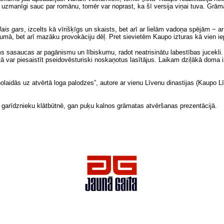
uzmanīgi sauc par romānu, tomēr var noprast, ka šī versija viņai tuva. Grām
lais gars
,
izcelts kā vīrišķīgs un skaists, bet arī ar lielām vadoņa spējām − a
stumā, bet arī mazāku provokāciju dēļ. Pret sievietēm Kaupo izturas kā vien i
cisms sasaucas ar pagānismu un lībiskumu, radot neatrisinātu labestības jucekli
a tā var piesaistīt pseidovēsturiski noskaņotus lasītājus. Laikam dziļākā doma
aidās uz atvērtā loga palodzes”, autore ar vienu Līvenu dinastijas (Kaupo Līv
n garīdznieku klātbūtnē, gan puķu kalnos grāmatas atvēršanas prezentācijā.