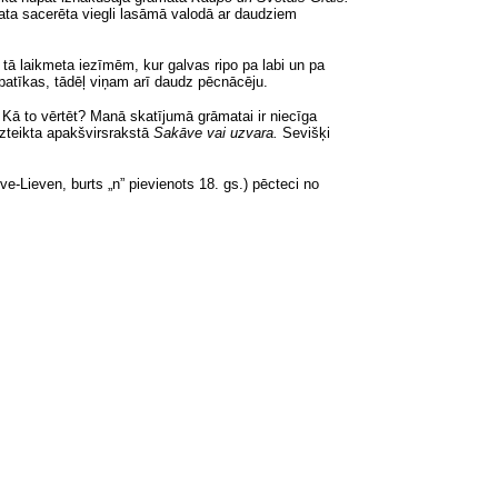
ata sacerēta viegli lasāmā valodā ar daudziem
r tā laikmeta iezīmēm, kur galvas ripo pa labi un pa
epatīkas, tādēļ viņam arī daudz pēcnācēju.
. Kā to vērtēt? Manā skatījumā grāmatai ir niecīga
 izteikta apakšvirsrakstā
Sakāve vai uzvara.
Sevišķi
e-Lieven, burts „n” pievienots 18. gs.) pēcteci no