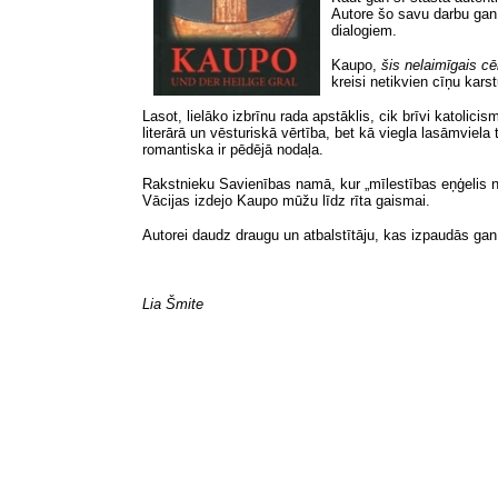
Autore šo savu darbu gan 
dialogiem.
Kaupo,
šis nelaimīgais cē
kreisi netikvien cīņu kar
Lasot, lielāko izbrīnu rada apstāklis, cik brīvi katoli
literārā un vēsturiskā vērtība, bet kā viegla lasāmviel
romantiska ir pēdējā nodaļa.
Rakstnieku Savienības namā, kur „mīlestības eņģelis nol
Vācijas izdejo Kaupo mūžu līdz rīta gaismai.
Autorei daudz draugu un atbalstītāju, kas izpaudās ga
Lia Šmite