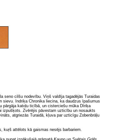
 seno cilšu nodevību. Viņš valdīja tagadējās Turaidas
n sievu. Indriķa Chronika liecina, ka daudzus īpašumus
pārgāja katoļu ticībā, un cisterciešu mūka Dīriķa
i izpušķots. Zvērējis pāvestam uzticību un nosaukts
nāts, atgriezās Turaidā, kļuva par uzticīgu Zobenbrāļu
s, kuŗš attēlots kā gaismas nesējs barbariem.
otika nupat iznākušajā grāmatā
Kaupo un Svētais Grāls.