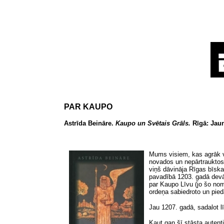
PAR KAUPO
Astrīda Beināre.
Kaupo un Svētais Grāls.
Rīgā: Jau
Mums visiem, kas agrāk v
novados un nepārtrauktos 
viņš dāvināja Rīgas bīska
pavadībā 1203. gadā devā
par Kaupo Līvu (jo šo nom
ordeņa sabiedroto un pied
Jau 1207. gadā, sadalot l
Kaut gan šī stāsta autent