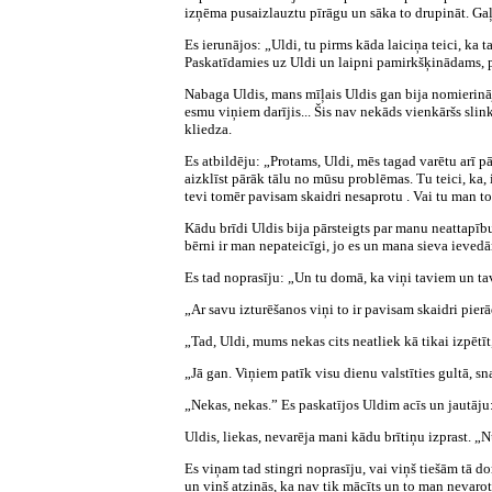
izņēma pusaizlauztu pīrāgu un sāka to drupināt. Gaļ
Es ierunājos: „Uldi, tu pirms kāda laiciņa teici, ka 
Paskatīdamies uz Uldi un laipni pamirkšķinādams, 
Nabaga Uldis, mans mīļais Uldis gan bija nomierinājie
esmu viņiem darījis... Šis nav nekāds vienkāršs slin
kliedza.
Es atbildēju: „Protams, Uldi, mēs tagad varētu arī p
aizklīst pārāk tālu no mūsu problēmas. Tu teici, ka,
tevi tomēr pavisam skaidri nesaprotu . Vai tu man tom
Kādu brīdi Uldis bija pārsteigts par manu neattapīb
bērni ir man nepateicīgi, jo es un mana sieva ieved
Es tad noprasīju: „Un tu domā, ka viņi taviem un t
„Ar savu izturēšanos viņi to ir pavisam skaidri pierā
„Tad, Uldi, mums nekas cits neatliek kā tikai izpētīt,
„Jā gan. Viņiem patīk visu dienu valstīties gultā, sn
„Nekas, nekas.” Es paskatījos Uldim acīs un jautāj
Uldis, liekas, nevarēja mani kādu brītiņu izprast. „N
Es viņam tad stingri noprasīju, vai viņš tiešām tā do
un viņš atzinās, ka nav tik mācīts un to man nevarot