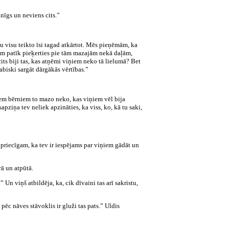
inīgs un neviens cits.”
u visu teikto īsi tagad atkārtot. Mēs pieņēmām, ka
iem patīk pieķerties pie tām mazajām nekā daļām,
cits biji tas, kas atņēmi viņiem neko tā lielumā? Bet
dabiski sargāt dārgākās vērtības.”
iem bērniem to mazo neko, kas viņiem vēl bija
apziņa tev neliek apzināties, ka viss, ko, kā tu saki,
 priecīgam, ka tev ir iespējams par viņiem gādāt un
rā un atpūtā.
 Un viņš atbildēja, ka, cik dīvaini tas arī sakristu,
pēc nāves stāvoklis ir gluži tas pats.” Uldis