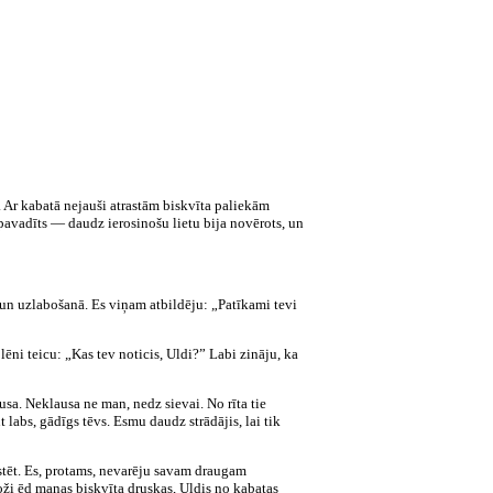
 Ar kabatā nejauši atrastām biskvīta paliekām
 pavadīts — daudz ierosinošu lietu bija novērots, un
 un uzlabošanā. Es viņam atbildēju: „Patīkami tevi
lēni teicu: „Kas tev noticis, Uldi?” Labi zināju, ka
usa. Neklausa ne man, nedz sievai. No rīta tie
labs, gādīgs tēvs. Esmu daudz strādājis, lai tik
kstēt. Es, protams, nevarēju savam draugam
oži ēd manas biskvīta druskas, Uldis no kabatas