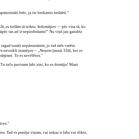
apmierināti brēc, ja tie brokastis nedabū.”
Jā, es tiešām tā teiktu. Iedomājies — pēc visa tā, ko
Tāpēc tas arī ir nepiedodams!” Nu viņš jau gandrīz
ēs tagad tomēr nepārrunāsim, jo tad mēs varētu
d es neveikli iesmējos— „Neņem ļaunā, Uldi, bet es
pārprast. To es nevēlētos.”
 „Tu taču pavisam labi zini, ko es domāju! Mani
āves.”
s. Tad es prasīju viņam, vai nekas ir labs vai slikts,