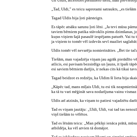
Un Uldis, atceroties pieminēto sieru, man pievienoj
„Tad, Uldi,” es teicu saprotami satraukts, „es tiešām 
Tagad Uldis bija ļoti pārsteigts.
Es tāpēc atsāku sarunu ļoti lēni. „Ja tevi mūsu pār
taviem bērniem patika stāvoklis pirms dzimšanas, jo
kuŗas viņiem šajā pasaulē iespējams paturēt. Vai tu t
ja viņiem to tomēr vēl izdevās sevī mazliet saglabāt,
Uldis tomēr vēl nevarēja nomierināties. „Bet tie tač
Tiešām, man vajadzēja viņam jau agrāk pierādīto vē
atlicis, esi pavisam bezsirdīgs un ļauns, it īpaši tā
esi saviem bērniem darījis, ir nekas cits kā tikai t
Tagad beidzot es redzēju, ka Uldim šī lieta bija skai
„Kāpēc tad, mans mīļais Uldi, tu esi tik neapmierinā
ka tā tu vari mēģināt sava nodarījuma vainu vismaz
Uldis arī atzinās, ka viņam to patiesi vajadzētu dar
Tad es viņam jautāju: „Uldi, Uldi, vai tad tas nenozīm
viņš tiešām to vēlētos.
Tad es lēnām teicu: „Man pēkšņi ienāca prātā, mūsu s
atbildēja, ka vēl arvien tā domājot.
Tad es iekliedzos pavisam līksmi un sirsnīgi smējos,