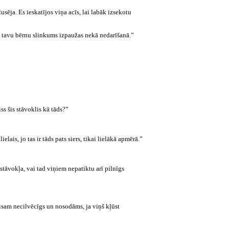
usēja. Es ieskatījos viņa acīs, lai labāk izsekotu
ka tavu bērnu slinkums izpaužas nekā nedarīšanā.”
ss šis stāvoklis kā tāds?”
lais, jo tas ir tāds pats siers, tikai lielākā apmērā.”
tāvokļa, vai tad viņiem nepatiktu arī pilnīgs
isam necilvēcīgs un nosodāms, ja viņš kļūst