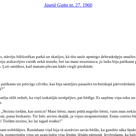
Jaunā Gaita
nr. 27. 1960
stāvēju bibliotēkas parkā un skatījos, kā rīta saule apmirgo debesskrāpju smailes.
iju aizkavējies vairāk nekā stundu, bet tas mani neuztrauca, jo laiks bija patīkami
s. Ļoti satrūkos, kad manam plecam kāds viegli pieskārās.
patīkams un priecīgs cilvēks, kas bija saistījies pasaules techniskajā pārveidošanā
tā?”
arēju tūlīt redzēt, ka viņš izskatījās norūpējies, pat bēdīgs. Es saņēmu viņa roku un 
s.
a. „Nezinu tiešām, kas noticis! Mani bērni, mani prātā augošie bērni, vairs man nekla
mi, prasa brokastis. Tie brēc arvien skaļāk, ja viņus neapmierinām. Esmu centies būt 
 Tiešām nezinu, ko lai tagad iesāku!”
avisam nobēdājies. Runādams viņš bija tā aizrāvies savās bēdās, ka gandrīz sāka šņu
sola, nomierināju viņu un uzaicināju visu lēnām, lēnām pārrunāt. Ievērodams, ka bal