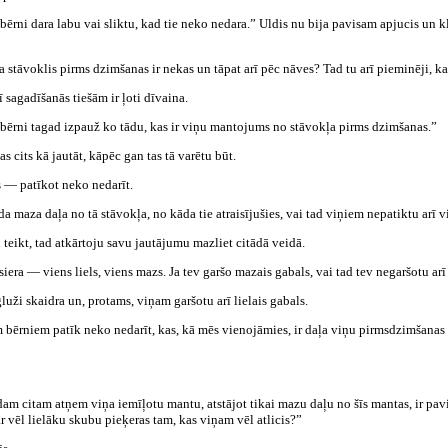
i bērni dara labu vai sliktu, kad tie neko nedara.” Uldis nu bija pavisam apjucis un kl
ka stāvoklis pirms dzimšanas ir nekas un tāpat arī pēc nāves? Tad tu arī pieminēji, 
sagadīšanās tiešām ir ļoti dīvaina.
vi bērni tagad izpauž ko tādu, kas ir viņu mantojums no stāvokļa pirms dzimšanas.”
 cits kā jautāt, kāpēc gan tas tā varētu būt.
 — patīkot neko nedarīt.
 maza daļa no tā stāvokļa, no kāda tie atraisījušies, vai tad viņiem nepatiktu arī vi
 teikt, tad atkārtoju savu jautājumu mazliet citādā veidā.
era — viens liels, viens mazs. Ja tev garšo mazais gabals, vai tad tev negaršotu arī lie
luži skaidra un, protams, viņam garšotu arī lielais gabals.
ērniem patīk neko nedarīt, kas, kā mēs vienojāmies, ir daļa viņu pirmsdzimšanas s
am citam atņem viņa iemīļotu mantu, atstājot tikai mazu daļu no šīs mantas, ir pav
r vēl lielāku skubu pieķeras tam, kas viņam vēl atlicis?”