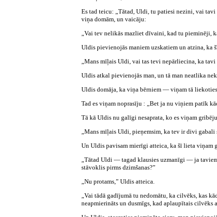
Es tad teicu: „Tātad, Uldi, tu patiesi nezini, vai tav
viņa domām, un vaicāju:
„Vai tev nelikās mazliet dīvaini, kad tu pieminēji, 
Uldis pievienojās maniem uzskatiem un atzina, ka šī 
„Mans mīļais Uldi, vai tas tevi nepārliecina, ka ta
Uldis atkal pievienojās man, un tā man neatlika nekas
Uldis domāja, ka viņa bērniem — viņam tā liekoties
Tad es viņam noprasīju : „Bet ja nu viņiem patīk kāda
Tā kā Uldis nu galīgi nesaprata, ko es viņam gribēju
„Mans mīļais Uldi, pieņemsim, ka tev ir divi gabali si
Un Uldis pavisam mierīgi atteica, ka šī lieta viņam g
„Tātad Uldi — tagad klausies uzmanīgi — ja taviem b
stāvoklis pirms dzimšanas?”
„Nu protams,” Uldis atteica.
„Vai tādā gadījumā tu nedomātu, ka cilvēks, kas kād
neapmierināts un dusmīgs, kad aplaupītais cilvēks a