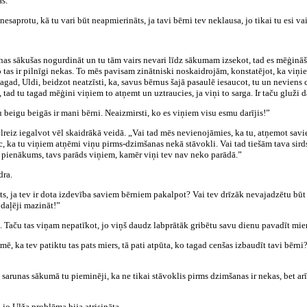
ās.
nesaprotu, kā tu vari būt neapmierināts, ja tavi bērni tev neklausa, jo tikai tu esi va
runas sākušas nogurdināt un tu tām vairs nevari līdz sākumam izsekot, tad es mēģināš
 tas ir pilnīgi nekas. To mēs pavisam zinātniski noskaidrojām, konstatējot, ka viņ
agad, Uldi, beidzot neatzīsti, ka, savus bērnus šajā pasaulē iesaucot, tu un neviens 
 tad tu tagad mēģini viņiem to atņemt un uztraucies, ja viņi to sarga. Ir taču gluži 
u beigu beigās ir mani bērni. Neaizmirsti, ko es viņiem visu esmu darījis!”
lreiz iegalvot vēl skaidrākā veidā. „Vai tad mēs nevienojāmies, ka tu, atņemot sav
pēc, ka tu viņiem atņēmi viņu pirms-dzimšanas nekā stāvokli. Vai tad tiešām tava sirds
avs pienākums, tavs parāds viņiem, kamēr viņi tev nav neko parādā.”
dra.
ts, ja tev ir dota izdevība saviem bērniem pakalpot? Vai tev drīzāk nevajadzētu būt
 daļēji mazināt!”
īt. Taču tas viņam nepatīkot, jo viņš daudz labprātāk gribētu savu dienu pavadīt mie
ē, ka tev patiktu tas pats miers, tā pati atpūta, ko tagad cenšas izbaudīt tavi bērni?”
arunas sākumā tu pieminēji, ka ne tikai stāvoklis pirms dzimšanas ir nekas, bet arī 
 jo Ulža problēma bija atrisināta.