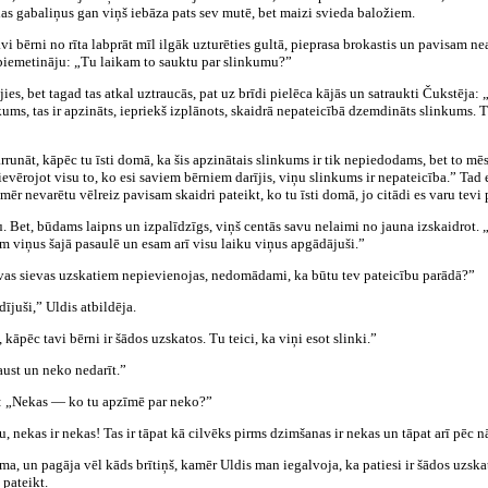
as gabaliņus gan viņš iebāza pats sev mutē, bet maizi svieda baložiem.
tavi bērni no rīta labprāt mīl ilgāk uzturēties gultā, pieprasa brokastis un pavisam ne
piemetināju: „Tu laikam to sauktu par slinkumu?”
s, bet tagad tas atkal uztraucās, pat uz brīdi pielēca kājās un satraukti Čukstēja: „
kums, tas ir apzināts, iepriekš izplānots, skaidrā nepateicībā dzemdināts slinkums. 
ārrunāt, kāpēc tu īsti domā, ka šis apzinātais slinkums ir tik nepiedodams, bet to m
 ievērojot visu to, ko esi saviem bērniem darījis, viņu slinkums ir nepateicība.” Ta
ēr nevarētu vēlreiz pavisam skaidri pateikt, ko tu īsti domā, jo citādi es varu tevi 
u. Bet, būdams laipns un izpalīdzīgs, viņš centās savu nelaimi no jauna izskaidrot.
ām viņus šajā pasaulē un esam arī visu laiku viņus apgādājuši.”
avas sievas uzskatiem nepievienojas, nedomādami, ka būtu tev pateicību parādā?”
dījuši,” Uldis atbildēja.
 kāpēc tavi bērni ir šādos uzskatos. Tu teici, ka viņi esot slinki.”
aust un neko nedarīt.”
u: „Nekas — ko tu apzīmē par neko?”
u, nekas ir nekas! Tas ir tāpat kā cilvēks pirms dzimšanas ir nekas un tāpat arī pēc n
ma, un pagāja vēl kāds brītiņš, kamēr Uldis man iegalvoja, ka patiesi ir šādos uzskato
 pateikt.