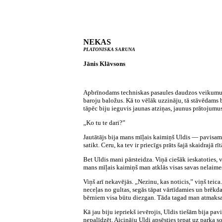
NEKAS
PLATONISKA SARUNA
Jānis Klāvsons
Apbrīnodams techniskas pasaules daudzos veikumus, 
baroju baložus. Kā to vēlāk uzzināju, tā stāvēdams b
tāpēc biju ieguvis jaunas atziņas, jaunus prātojumu
„Ko tu te dari?”
Jautātājs bija mans mīļais kaimiņš Uldis — pavisam 
satikt. Ceru, ka tev ir priecīgs prāts šajā skaidrajā rī
Bet Uldis mani pārsteidza. Viņā ciešāk ieskatoties, v
mans mīļais kaimiņš man atklās visas savas nelaime
Viņš arī nekavējās. „Nezinu, kas noticis,” viņš teic
neceļas no gultas, segās tāpat vārtīdamies un brēkda
bērniem visa būtu diezgan. Tāda tagad man atmaksa!
Kā jau biju iepriekš ievērojis, Uldis tiešām bija p
nepalīdzēt. Aicināju Uldi apsēsties tepat uz parka 