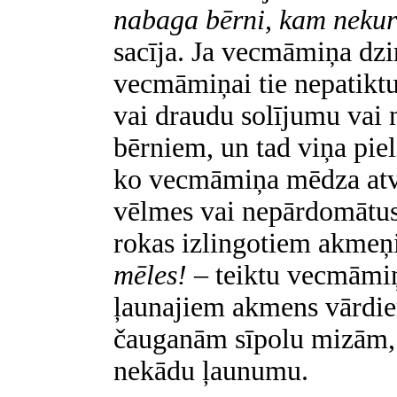
nabaga bērni, kam nekur
sacīja. Ja vecmāmiņa dzi
vecmāmiņai tie nepatiktu
vai draudu solījumu vai 
bērniem, un tad viņa piel
ko vecmāmiņa mēdza atva
vēlmes vai nepārdomātus 
rokas izlingotiem akme
mēles!
– teiktu vecmāmiņa
ļaunajiem akmens vārdie
čauganām sīpolu mizām, 
nekādu ļaunumu.