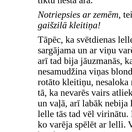
tiktu nesta ārā.
Notriepsies ar zemēm,
te
gaišzilā kleitiņa!
Tāpēc, ka svētdienas lelle
sargājama un ar viņu varē
arī tad bija jāuzmanās, k
nesamudžina viņas blon
rotāto kleitiņu, nesaloka 
tā, ka nevarēs vairs atlie
un vaļā, arī labāk nebija l
lelle tās tad vēl virinātu
ko varēja spēlēt ar lelli.