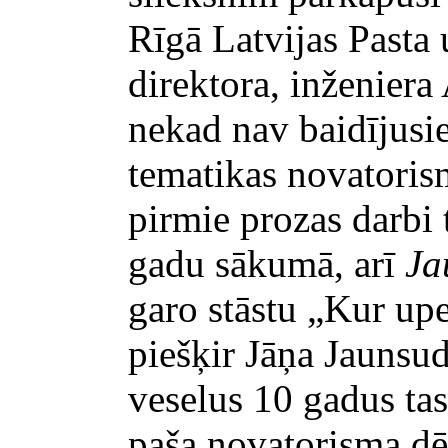
Rīgā Latvijas Pasta 
direktora, inženiera
nekad nav baidījusie
tematikas novatorism
pirmie prozas darbi 
gadu sākumā, arī
Ja
garo stāstu „Kur upe
piešķir Jāņa Jaunsu
veselus 10 gadus tas
paša novatorisma dē