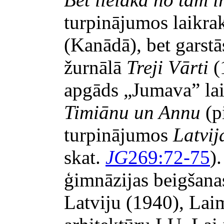
turpinājumos laikra
(Kanādā), bet garstā
žurnālā
Treji Vārti
(
apgāds „Jumava” lai
Timiānu un Annu
(p
turpinājumos
Latvij
skat.
JG
269:72-75
)
ģimnāzijas beigšana
Latviju (1940), Laim