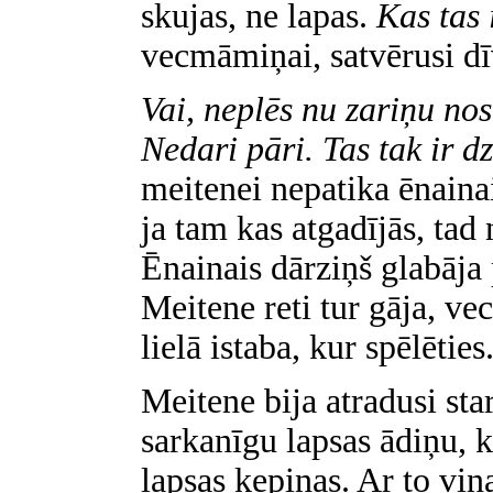
skujas, ne lapas.
Kas tas 
vecmāmiņai, satvērusi dī
Vai, neplēs nu zariņu nos
Nedari pāri. Tas tak ir d
meitenei nepatika ēnaina
ja tam kas atgadījās, tad 
Ēnainais dārziņš glabāja
Meitene reti tur gāja, vec
lielā istaba, kur spēlēties
Meitene bija atradusi s
sarkanīgu lapsas ādiņu, 
lapsas ķepiņas. Ar to viņa