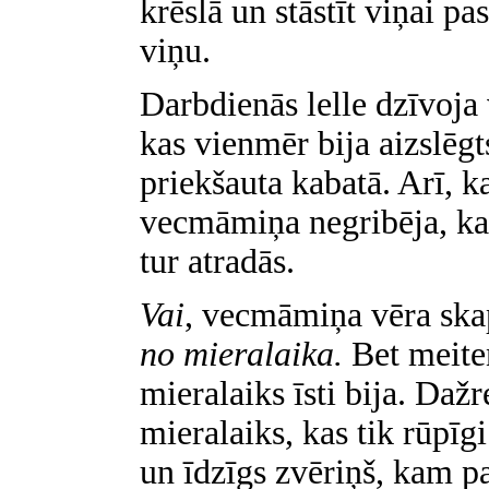
krēslā un stāstīt viņai pa
viņu.
Darbdienās lelle dzīvoja v
kas vienmēr bija aizslēg
priekšauta kabatā. Arī, k
vecmāmiņa negribēja, ka 
tur atradās.
Vai
, vecmāmiņa vēra skap
no mieralaika.
Bet meiten
mieralaiks īsti bija. Dažr
mieralaiks, kas tik rūpīgi
un īdzīgs zvēriņš, kam p