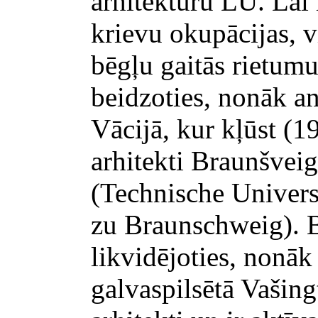
arhitektūru LU. Lai i
krievu okupācijas, 
bēgļu gaitās rietumu
beidzoties, nonāk a
Vācijā, kur kļūst (1
arhitekti Braunšvei
(Technische Univers
zu Braunschweig).
likvidējoties, nonā
galvaspilsētā Vašing