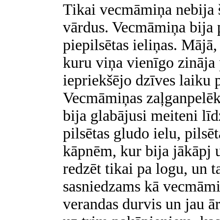
Tikai vecmāmiņa nebija š
vārdus. Vecmāmiņa bija p
piepilsētas ieliņas. Mājā
kuru viņa vienīgo zināja
iepriekšējo dzīves laiku 
Vecmāmiņas zaļganpelēkā 
bija glabājusi meiteni lī
pilsētas gludo ielu, pils
kāpnēm, kur bija jākāpj u
redzēt tikai pa logu, un t
sasniedzams kā vecmāmiņa
verandas durvis un jau ārs