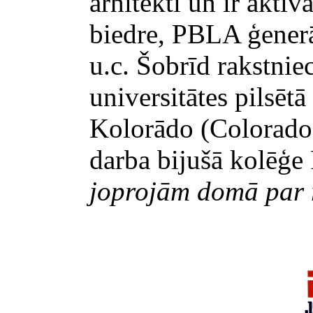
arhitekti un ir aktī
biedre, PBLA ģenerā
u.c. Šobrīd rakstnie
universitātes pilsēt
Kolorādo (Colorado) 
darba bijušā kolēģe
joprojām domā par 