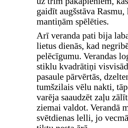
uz trim pakāpieniem, ka
gaidīt augšstāva Rasmu, 
mantiņām spēlēties.
Arī veranda pati bija laba
lietus dienās, kad negribē
pelēcīgumu. Verandas log
stiklu kvadrātiņi visvisād
pasaule pārvērtās, dzelte
tumšzilais vēlu nakti, tāp
varēja saaudzēt zaļu zālī
ziemai valdot. Verandā m
svētdienas lelli, jo vecm