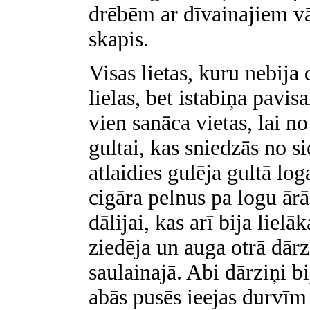
drēbēm ar dīvainajiem vā
skapis.
Visas lietas, kuru nebija 
lielas, bet istabiņa pavis
vien sanāca vietas, lai no
gultai, kas sniedzās no s
atlaidies gulēja gultā lo
cigāra pelnus pa logu ārā,
dālijai, kas arī bija liel
ziedēja un auga otrā dārz
saulainajā. Abi dārziņi bi
abās pusēs ieejas durvī