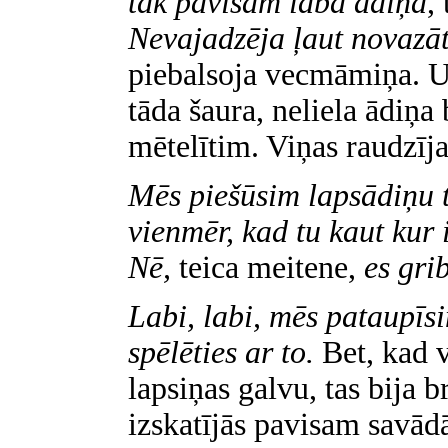
tak pavisam laba ādiņa
,
Nevajadzēja ļaut novazāt
piebalsoja vecmāmiņa. Un
tāda šaura, neliela ādiņa
mētelītim. Viņas raudzīja
Mēs piešūsim lapsādiņu 
vienmēr, kad tu kaut kur i
Nē,
teica meitene,
es gri
Labi, labi, mēs pataupīsi
spēlēties ar to.
Bet, kad v
lapsiņas galvu, tas bija 
izskatījās pavisam savādā