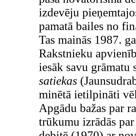
izdevēju pieņemtajos
pamatā bailes no fi
Tas mainās 1987. ga
Rakstnieku apvienīb
iesāk savu grāmatu s
satiekas
(Jaunsudrab
minētā ietilpināti vē
Apgādu bažas par ra
trūkumu izrādās pa
debitē (1970) ar nov