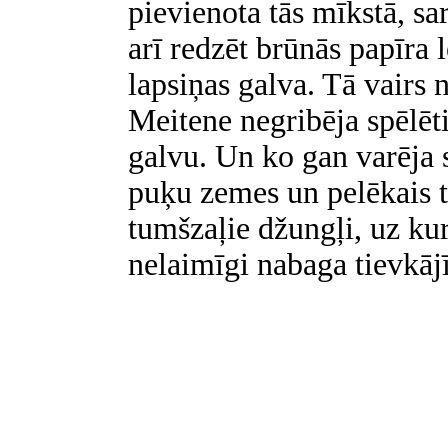
pievienota tās mīkstā, s
arī redzēt brūnās papīra 
lapsiņas galva. Tā vairs n
Meitene negribēja spēlēti
galvu. Un ko gan varēja sp
puķu zemes un pelēkais tu
tumšzaļie džungļi, uz kuri
nelaimīgi nabaga tievkājī