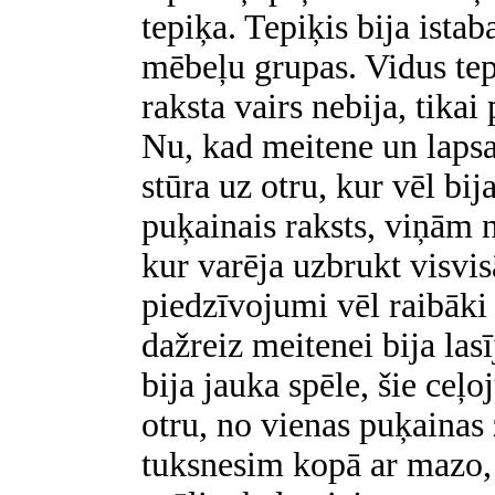
tepiķa. Tepiķis bija ista
mēbeļu grupas. Vidus tep
raksta vairs nebija, tikai
Nu, kad meitene un lapsa
stūra uz otru, kur vēl bij
puķainais raksts, viņām n
kur varēja uzbrukt visvi
piedzīvojumi vēl raibāki 
dažreiz meitenei bija las
bija jauka spēle, šie ceļ
otru, no vienas puķainas
tuksnesim kopā ar mazo, 