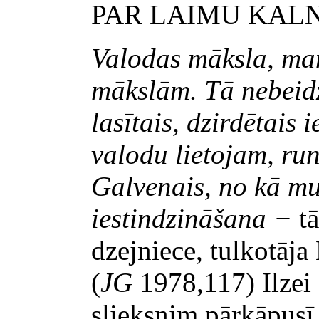
PAR LAIMU
KALN
Valodas māksla, man
mākslām. Tā nebeidz
lasītais, dzirdētais 
valodu lietojam, run
Galvenais, no kā mu
iestindzināšana −
t
dzejniece, tulkotāja
(
JG
1978,117) Ilzei
slieksnim pārkāpusī