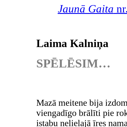
Jaunā Gaita
nr
Laima Kalniņa
SPĒLĒSIM…
Mazā meitene bija izdomā
viengadīgo brālīti pie ro
istabu nelielajā īres nam