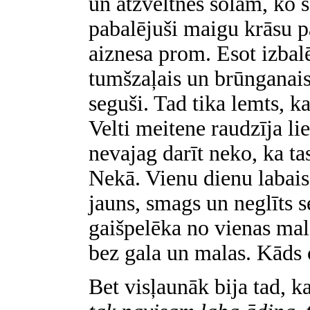
un atzveltnes solam, ko sa
pabalējuši maigu krāsu p
aiznesa prom. Esot izbalē
tumšzaļais un brūnganais 
seguši. Tad tika lemts, ka
Velti meitene raudzīja lie
nevajag darīt neko, ka tas 
Nekā. Vienu dienu labais 
jauns, smags un neglīts 
gaišpelēka no vienas mal
bez gala un malas. Kāds 
Bet visļaunāk bija tad, k