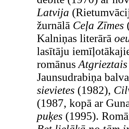
Latvija
(Rietumvācij
žurnālā
Ceļa Zīmes
Kalniņas literārā
oe
lasītāju iemīļotāka
romānus
Atgrieztais
Jaunsudrabiņa balva
sievietes
(1982),
Cil
(1987, kopā ar Gun
puķes
(1995). Rom
Bet lielākā no tām i