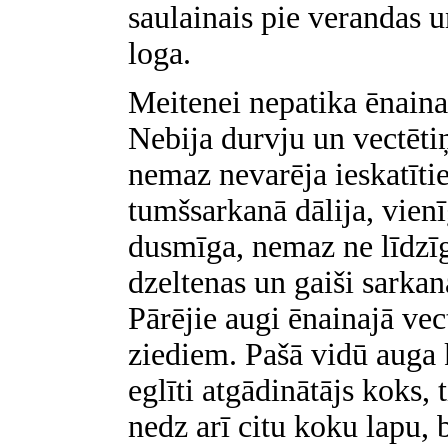
saulainais pie verandas u
loga.
Meitenei nepatika ēnaina
Nebija durvju un vectētiņ
nemaz nevarēja ieskatītie
tumšsarkanā dālija, vienī
dusmīga, nemaz ne līdzīg
dzeltenas un gaiši sarkan
Pārējie augi ēnainajā vec
ziediem. Pašā vidū auga 
eglīti atgādinātājs koks, 
nedz arī citu koku lapu, 