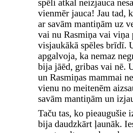
spēli atkal neizjauca nes
vienmēr jauca! Jau tad, 
ar savām mantiņām uz ve
vai nu Rasmiņa vai viņa p
visjaukākā spēles brīdī.
apgalvoja, ka nemaz negri
bija jāēd, gribas vai nē.
un Rasmiņas mammai nesa
vienu no meitenēm aizsauc
savām mantiņām un izjau
Taču tas, ko pieaugušie iz
bija daudzkārt ļaunāk. Ie