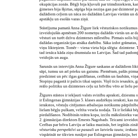
okupācijas zonās. Bēgļi bija kļuvuši par trimdiniekiem, k
ģimenes bija šķirtas, sāpīga bija neziņa gan par dzimtenē p
dažādiem ceļiem un nāca no dažādām Latvijas vietām un dažā
ap­stākļu un esošās varas ziņā.
Stāstījuma pamatā Anna Žīgure liek vēsturiskos notikumus b
izveidojušās apmēram 200 nometņu dažādās vietās un ar dažā
vēsturi un turēt dzīvu dzimtenes mīlestību. Pirmais solis bi
dažādas organizācijas atsāka darbību. Sāka izdot grāmatas, 
viņu likteņiem. Tomēr – viena vieta bija slēgta: dzimtene. 
tad ienāca kāda ziņu drumstala no Latvijas. Šad tad padomju
veidojās un auga.
Sarunās un intervijās Anna Žīgure saskaras ar dažādiem likt
sāpi, tumsu un arī prieku un gaismu. Piemēram, pašās pirmaj
piedzimst un pēc ilgas gaidīšanas, cerībām un šaubām, viņa
Stopiņu pagastā ir palicis tikai sapnis. Viņš ticis iesaukts
reālo politiku un dzimtenes ceļu uz brīvību vēro ar lielu p
Žīgures stāstos ir iekļauti valsts svinību apraksti, dziesmu
ir Eslingenas ģimnāzijas 5. klases audzēkņu ieraksti, kas
ierakstos, vēstuļu citējumos atbalsojas notikumu pārpilnība
lielam bēgļu pulkam, veltīta vesela nodaļa. Tā ir lielākā bē
piedalīšanos. Nodibinās teātra kopa, izcilu mākslinieku va
2. ģimnāzijas direktors Ernests Nagobads. Teicami izveidotā
Cerības par brīvu Latviju ar laiku mazinās, bet iegūtās zi
vēsturisku perspektīvi uz pasauli un latviešu tautu; ieska
vispārināt ne tikvien runājot par Eslingenas ģimnāziju, bet