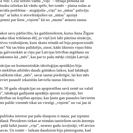
tā
Viņi. Ceļā
lietoto vārdu „viņi” – trešajā personā un
drusku izliekas kā vārdu spēle, bet tomēr – plaisa rodas ar
tenciāla problēma – aizgājušie „viņi” no „mūsu” palicēju
viņi” ar laiku ir atsvešinājušies un „mūsu” apziņā
 izpratni par šiem „viņiem” kā no „mums” atrautu tautas
zsakot savu pārliecību, ka garīdzniekiem, kurus Anna Žīgure
aka tikai teikšanas dēļ, jo viņš ļoti labi pārzina situāciju,
zīves veidotājiem, kuru skaits trimdā arī bija proporcionāli
em? Vai tas būtu palīdzējis, zinot, kāds liktenis viņus būtu
ja galvenokārt ar cīņu par Latvijas brīvības atgūšanu un
ierakumos kā „mēs”, kas par to pašu mērķi cīnījās Latvijā.
upācijas un komunistiskās ideoloģijas apstākļos bija
m meklētas atbildes daudz grūtākos laikos, kad labākajā
paliksim tikai „mēs”, savai tautai piederīgie, lai kur mēs
viet pasaulē izkaisītās latviešu tautas liktenis.
ā pēc 50 gadu okupācijas un apspiestības savā zemē un valstī
i”, labākajā gadījumā apstākļu spiesti izceļotāji, bet
iederības un kopības apziņu, kas ļautu gan pasaules latvietim
emts palikt vienmēr tikai un vienīgi „viņiem” un vai jau tā
publiska interese par pašu diasporu ir maza; par izpratni
šanā. Prezidents tiekas ar trimdas tautiešiem savās ārzemju
i pašā laikā jaunie „viņi”, neseno gadu izceļotāji, vēl arvien
i savas. Un tomēr – laikam daudziem bija pārsteigums, kad