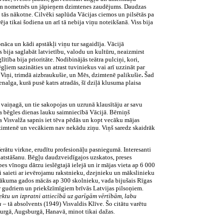
kļiem nometnēs un jāpieņem dzimtenes zaudējums. Daudzas
, tās nākotne. Cilvēki saplūda Vācijas ciemos un pilsētās pa
a tikai šodiena un arī tā nebija viņu noteikšanā. Viss bija
āca un kādi apstākļi viņu tur sagaidīja. Vācijā
bija saglabāt latvietību, valodu un kultūru, neaizmirst
tība bija prioritāte. Nodibinājās teātra pulciņi, kori,
ļiem sazināties un atrast tuviniekus vai arī uzzināt par
 Viņi,
trimdā aizbraukušie, un Mēs, dzimtenē palikušie
.
Šad
enalga, kurā pusē katrs atradās, šī dziļā klusuma plaisa
ā vaiņagā, un tie sakopojas un uzrunā klausītāju ar savu
da bēgles dienas lauku saimniecībā Vācijā. Bērniņš
a Visvalža sapnis iet tēva pēdās un kopt vecāku mājas
vi dzimtenē un vecākiem nav nekādu ziņu. Viņš saredz skaidrāk
ferātu virkne, erudītu profesionāļu pasniegumā. Interesanti
atstāšanu. Bēgļu daudzveidīgajos uzskatos, preses
es vīnogu dārzu ieslēgtajā ielejā un ir mājas vieta ap 6 000
āri saieti ar ievērojamu rakstnieku, dzejnieku un mākslinieku
r sākuma gados mācās ap 300 skolnieku, vada bijušais Rīgas
ar gudriem un priekšzīmīgiem brīvās Latvijas pilsoņiem.
ektu un izpratni attiecībā uz garīgām vērtībām, labu
u
– tā absolvents (1949) Visvaldis Klīve. Šo citātu varētu
cburgā, Augsburgā, Hanavā, minot tikai dažas.