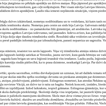
am bija jāatgūstas no pēkšņās apstākļu un dzīves maiņas. Bija jāpierod pie apstā
alikušajiem tuviniekiem, gan ceļā nošķirtajiem. Pāri visam stāvēja Latvijas liktenis
diem dzīves apstākļiem. Ļaudis tika iemesti neplānotās situācijās, viņiem piederēj
ēgļu dzīves izkārtošanā, nometņu nodibināšanu un to veidošanu, kā katrs tanīs non
du iemītnieku skaitu. Nometņu pats centrs un sirds bija Latvija. Galvenais mērķis 
ja skolu nodibināšana – no pamatskolas līdz ģimnāzijai, arī arodskolas. Latviska izglī
vispirms agrākos Latvijas izdevumus, tad jaunrades. Izdeva avīzes, kas palīdzēja bēg
Tā bija dziļa sāpe daudzu trimdinieku sirdīs. Rezultātā sāka veidoties un izveidojās
 presē parādījās informācija par izbraukušajiem, parasti nepareiza un sagrozīta.
Vi
eņa stāstiem, iesaistot tos savās lappusēs. Viņa vij trimdinieku atmiņu stāstus dzīv
ās lappusēs lasītājs satiekas ar Veroniku, jaunu sievieti, kura gaida bērniņu un va
 sagaida kara beigas un sava leģionā iesauktā vīra ierašanos. Lauku puiša, leģionār
, gājis karotāju rindās pārliecībā, ka to prasa dzimtene, neatkarīgā Latvija. Par dzī
esimismu.
 svētki, sporta sacensības, svētku dievkalpojumi un uzrunas, kā arī dažādu tematu re
 runā par skolas mācību spēku nozīmīgo devumu un pieskaras atmiņām par dzimtenes 
, atziņas, piedzīvojumi, pārdzīvojumi. Eslingenas nometnei, kas atrodas Nekāras up
gļu novietne Vācijā, un dzīve tur ir raita un bagāta. Notiek koncerti, izstādes, liter
dībā un izpildījumā. Izdod laikrakstu, iespiež grāmatas. Eslingenas ģimnāziju, ku
 skola darbojās priekšzīmīgi. Skolotāji darīja visu iespējamo, lai jaunieši kļūtu p
nāšanas ir paliekošs mantojums skolēniem.
Skola man deva vismaz piecas lietas: resp
tu latviešu kultūrā; skaidru un analītisku domāšanu; draudzību un latvisko piederīb
 arī par citām latviešu ģimnāzijām, kas nodibinājās Vācijas pilsētās: Fišbachā, Vir