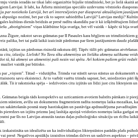
u vietās ieradās ne tikai labi organizētie bijušie trimdinieki, bet jo lielā skaitā ar
rīgiem Latvijai. Ir labi, ka Ārlietu ministrijas speciālo uzdevumu vēstnieks diaspo
ciju par notiekošo Latvijā, bet arī interesējoties par diasporai aktuālajiem jautāj
ga abpusīgo nozīmi, bet par cik to saprot sabiedrība Latvijā? Latvijas mediji? Kul
ales kultūras dienās beidzās ar presē radītu skandālu par it kā izšķērdētajiem līdzekļ
iešu „aborigēniem” viņas klātbūtne bija svarīga, bet vēl vairāk – kāpēc tā bija svarī
Anna Žīgure, rakstot savas grāmatas par II Pasaules kara bēgļiem un trimdiniekiem gr
reiz palika, bet tai pašā laikā izaicināt pārdomas par šiem jautājumiem daudz plašāk
ntārā, izjūtas un pārdomas risinošā rakstura dēļ. Tāpēc tūlīt pēc grāmatas atvēršan
isu citu, izlasīju. Lieliski! No Tavu sīku akmentiņu un lielāku akmeņu salikuma ve
idot tā, kā akmeņi un akmentiņi paši nezin vai spētu. Arī kokiem pašiem grūti redzēt 
mazliet vairāk par būtisko.
sts par „viņiem”. Tātad – vidutājība. Trimda var stāstīt savus stāstus un dokumentēt 
ttaisnotu savu eksistenci. Ar to varbūt varētu trimdu saprast, bet, sniedzoties pāri š
tālāk. Tā ir rakstnieka spēja – iedzīvoties citu izjūtās un līdzi just citu likteņiem u
a. Grāmatas beigās tāds konspektīvs uz uzticamiem avotiem balstīts pārskats ir piee
tiskiem stāstiem, avīžu un dokumentu fragmentiem radīta nometņu laika mozaīkas, k
s un sakārtošanās posmā starp haotiskajām un pastāvīga apdraudējuma pavadītajām
gās pieredzes un izjūtu prizmu ļauj lasītāja apziņā veidoties nometņu laika garīgai 
atni par šīs no Latvijas atrautās tautas daļas psiholoģisko situāciju un rīcību laik
āli.
k izskaistināta un idealizēta un ka individuālajos likteņstāstos parādās plašs psih
i presē. Negatīvos apstākļu izraisītos trimdas dzīves un sadzīves aspektus – priv