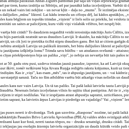
islabāk atmiņā palikušas Annas Žīgures pārdomas par šajā un viņas iepriekšējā grāma
ī par tiem, kurus izsūtīja uz Sibīriju, arī par jaunākā laika izceļotājiem. Varbūt tā 
s un nekad vairs īsti nekļūst – un nevar kļūt – daļa no „mums”. Te iezīmējas eksis
ms dalījušies „mūsu” liktenī. Lai kādu iemeslu un cēloņu dēļ, lai kādos apstākļos, „
aules kara bēgļiem un topošās trimdas „viņiem” ir liels solis uz priekšu, lai veidotu
titāti un saites ar palicējiem, kuru vidū viņi vislabāk vēlētos, bet nespēj būt.
 varēja būt citādi? To daudziem negaidītā veidā ierosināja mācītājs Juris Cālītis, i
 bijis pareizāk neatstāt savas draudzes Latvijā. Ir skaidrs, ka mācītājs Cālītis to nes
tvijā, un cik ļoti te pietrūka ticībā stipru draudzes ganu. Bet kā ar citiem garīgās d
i nebūtu atstājuši Latviju un palikuši ārzemēs, bet būtu dalījušies liktenī ar palicēji
ālu jautājumu izšķīrēja lomu? Trimda savu būtību – un atrašanos svešumā – attaisno
vos cīņas priekšposteņos bija un palika „viņi”, jo nebija un nevarēja būt tais pašos 
ot ar 50. gadu otru pusi, uzdeva trimdas jaunā paaudze, izprotot, ka arī Latvijā ok
aut šķirti, tomēr nešķirami
bija Aivara Ruņģa rediģēts rakstu krājumus, kurā uz tie
rindiņām. Kas ir „viņi”, kas esam „mēs”, tas ir abpusīgs jautājums, un – vai kādreiz 
 savstarpējā sarunā. Taču no šīm atbildēm varētu būt atkarīgs visas nelielās un daudz
saules kara nav vairs Latvija. Un tā tas paliks. Tai pašā laikā latviešu tauta Latvij
dēta. Nesenais lielais izceļošanas vilnis šo sajūtu tikai pastiprina. Arī tie ir „viņ
icējiem ir stipri nodilušas. Vai ir iespējams atrast abpusēju sapratni, uzticēšanos, p
atvietim saprast, ka latvietis ārpus Latvijas ir piederīgs un vajadzīgs? Vai „viņiem” l
jas puses nereti ir divdomīga. Tiek gan uzsvērta „diasporas” nozīme, tai pašā laikā 
gadskārtējās Pasaules Brīvo Latviešu Apvienības (PBLA) valdes sēdes svinīgajā atklā
redzami kaut kur fonā, nereti tautas tērpos, nu – drusku senatnīgi, drusku citādi. Ta
ļēji iekļaujas jau esošajās ārzemju latviešu organizācijās un daudz kūtrāk veido paš