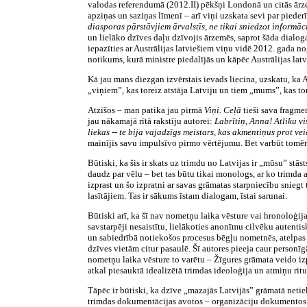
valodas referendumā (2012.II) pēkšņi Londonā un citās ārzemj
apziņas un saziņas līmenī – arī viņi uzskata sevi par piede
diasporas pārstāvjiem ārvalstīs, ne tikai sniedzot informā
un lielāko dzīves daļu dzīvojis ārzemēs, saprot šāda dialo
iepazīties ar Austrālijas latviešiem viņu vidē 2012. gada nog
notikums, kurā ministre piedalījās un kāpēc Austrālijas latv
Kā jau mans diezgan izvērstais ievads liecina, uzskatu, ka 
„viņiem”, kas toreiz atstāja Latviju un tiem „mums”, kas to
Atzīšos – man patika jau pirmā
Viņi. Ceļā
tieši sava fragme
jau nākamajā rītā rakstīju autorei:
Labrītiņ, Anna! Atliku v
liekas -- te bija vajadzīgs meistars, kas akmentiņus prot ve
mainījis savu impulsīvo pirmo vērtējumu. Bet varbūt tomēr 
Būtiski, ka šis ir skats uz trimdu no Latvijas ir „mūsu” stā
daudz par vēlu – bet tas būtu tikai monologs, ar ko trimda a
izprast un šo izpratni ar savas grāmatas starpniecību sniegt 
lasītājiem. Tas ir sākums īstam dialogam, īstai sarunai.
Būtiski arī, ka šī nav nometņu laika vēsture vai hronoloģij
savstarpēji nesaistītu, lielākoties anonīmu cilvēku auten
un sabiedrībā notiekošos procesus bēgļu nometnēs, atelpa
dzīves vietām citur pasaulē. Šī autores pieeja caur personī
nometņu laika vēsture to varētu – Žīgures grāmata veido izpr
atkal piesauktā idealizētā trimdas ideoloģija un atmiņu ritu
Tāpēc ir būtiski, ka dzīve „mazajās Latvijās” grāmatā netie
trimdas dokumentācijas avotos – organizāciju dokumentos va