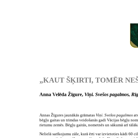
„KAUT ŠĶIRTI, TOMĒR NE
Anna Velēda Žīgure,
Viņi. Svešos pagalmos, Rī
Annas Žīgures jaunākās grāmatas
Viņi. Svešos pagalmos
at
bēgļu gaitas un trimdas veidošanās gadi Vācijas bēgļu nome
rietumu zemēs. Bēgļu gaitās, nometnēs un sākumā arī tālākā
Nelielā sarīkojumu zāle, kurā ērti var izvietoties kādi 60 c