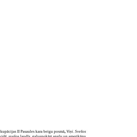
s okupācijas II Pasaules kara beigu posmā
,
Viņi. Svešos
idē, svešos ļaudīs, galvenokārt angļu un amerikāņu