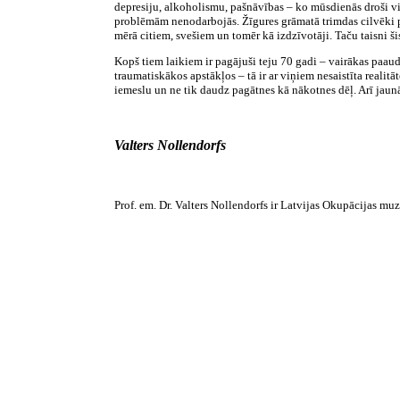
depresiju, alkoholismu, pašnāvības – ko mūsdienās droši vie
problēmām nenodarbojās. Žīgures grāmatā trimdas cilvēki pa
mērā citiem, svešiem un tomēr kā izdzīvotāji. Taču taisni šis 
Kopš tiem laikiem ir pagājuši teju 70 gadi – vairākas paaudz
traumatiskākos apstākļos – tā ir ar viņiem nesaistīta realitāt
iemeslu un ne tik daudz pagātnes kā nākotnes dēļ. Arī jaunā
Valters Nollendorfs
Prof. em. Dr. Valters Nollendorfs ir Latvijas Okupācijas m