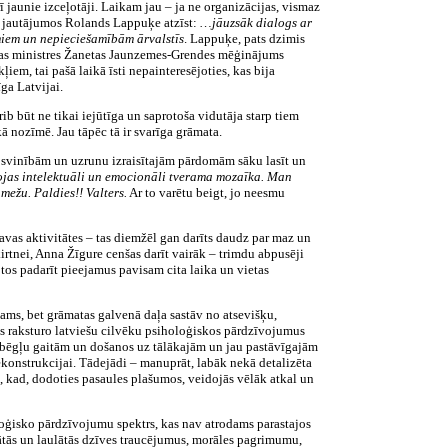
ī jaunie izceļotāji. Laikam jau – ja ne organizācijas, vismaz
ras jautājumos Rolands Lappuķe atzīst:
…jāuzsāk dialogs ar
umiem un nepieciešamībām ārvalstīs
. Lappuķe, pats dzimis
tūras ministres Žanetas Jaunzemes-Grendes mēģinājums
iem, tai pašā laikā īsti nepainteresējoties, kas bija
ga Latvijai.
ib būt ne tikai iejūtīga un saprotoša vidutāja starp tiem
ā nozīmē. Jau tāpēc tā ir svarīga grāmata.
as svinībām un uzrunu izraisītajām pārdomām sāku lasīt un
idojas intelektuāli un emocionāli tverama mozaīka. Man
mežu. Paldies!! Valters.
Ar to varētu beigt, jo neesmu
savas aktivitātes – tas diemžēl gan darīts daudz par maz un
ķirtnei, Anna Žīgure cenšas darīt vairāk – trimdu abpusēji
n tos padarīt pieejamus pavisam cita laika un vietas
jams, bet grāmatas galvenā daļa sastāv no atsevišķu,
as raksturo latviešu cilvēku psiholoģiskos pārdzīvojumus
 bēgļu gaitām un došanos uz tālākajām un jau pastāvīgajām
rekonstrukcijai. Tādejādi – manuprāt, labāk nekā detalizēta
ā, kad, dodoties pasaules plašumos, veidojās vēlāk atkal un
oloģisko pārdzīvojumu spektrs, kas nav atrodams parastajos
ātās un laulātās dzīves traucējumus, morāles pagrimumu,