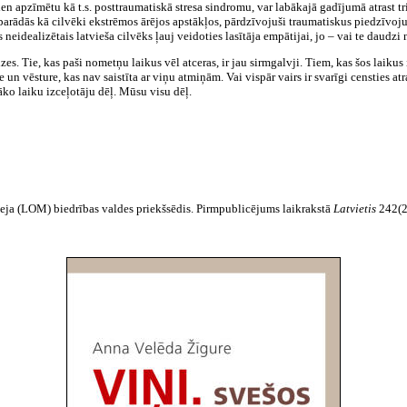
n apzīmētu kā t.s. posttraumatiskā stresa sindromu, var labākajā gadījumā atrast t
rādās kā cilvēki ekstrēmos ārējos ap­stākļos, pārdzīvojuši traumatiskus piedzīvojum
neidealizētais latvieša cilvēks ļauj veidoties lasītāja empātijai, jo – vai te daudzi n
es. Tie, kas paši nometņu laikus vēl atceras, ir jau sirmgalvji. Tiem, kas šos laikus 
e un vēsture, kas nav saistīta ar viņu atmiņām. Vai vispār vairs ir svarīgi censties at
ko laiku izceļotāju dēļ. Mūsu visu dēļ.
uzeja (LOM) biedrības valdes priekšsēdis. Pirmpublicējums laikrakstā
Latvietis
242(2