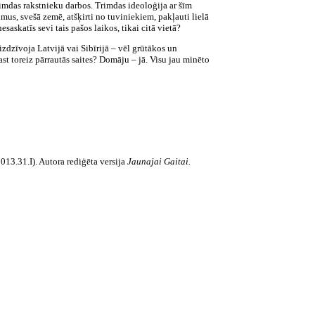
rimdas rakstnieku darbos. Trimdas ideoloģija ar šīm
us, svešā zemē, atšķirti no tuviniekiem, pakļauti lielā
esaskatīs sevi tais pašos laikos, tikai citā vietā?
izdzīvoja Latvijā vai Sibīrijā – vēl grūtākos un
rast toreiz pārrautās saites? Domāju – jā. Visu jau minēto
013.31.I). Autora rediģēta versija
Jaunajai Gaitai.