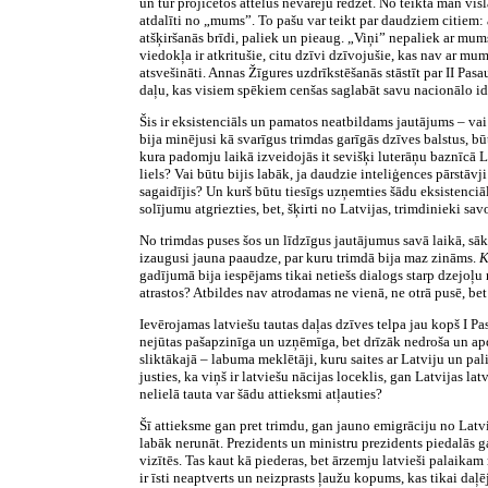
un tur projicētos attēlus nevarēju redzēt. No teiktā man v
atdalīti no „mums”. To pašu var teikt par daudziem citiem: ar
atšķiršanās brīdi, paliek un pieaug. „Viņi” nepaliek ar mum
viedokļa ir atkritušie, citu dzīvi dzīvojušie, kas nav ar mu
atsvešināti. Annas Žīgures uzdrīkstēšanās stāstīt par II Pas
daļu, kas visiem spēkiem cenšas saglabāt savu nacionālo iden
Šis ir eksistenciāls un pamatos neatbildams jautājums – vai
bija minējusi kā svarīgus trimdas garīgās dzīves balstus, būtu
kura padomju laikā izveidojās it sevišķi luterāņu baznīcā La
liels? Vai būtu bijis labāk, ja daudzie inteliģences pārstāvj
sagaidījis? Un kurš būtu tiesīgs uzņemties šādu eksistenci
solījumu atgriezties, bet, šķirti no Latvijas, trimdinieki sa
No trimdas puses šos un līdzīgus jautājumus savā laikā, sāk
izaugusi jauna paaudze, par kuru trimdā bija maz zināms.
K
gadījumā bija iespējams tikai netiešs dialogs starp dzejoļu 
atrastos? Atbildes nav atrodamas ne vienā, ne otrā pusē, bet
Ievērojamas latviešu tautas daļas dzīves telpa jau kopš I Pa
nejūtas pašapzinīga un uzņēmīga, bet drīzāk nedroša un apdrau
sliktākajā – labuma meklētāji, kuru saites ar Latviju un pal
justies, ka viņš ir latviešu nācijas loceklis, gan Latvijas l
nelielā tauta var šādu attieksmi atļauties?
Šī attieksme gan pret trimdu, gan jauno emigrāciju no Latvi
labāk nerunāt. Prezidents un ministru prezidents piedalās 
vizītēs. Tas kaut kā piederas, bet ārzemju latvieši palaikam 
ir īsti neaptverts un neizprasts ļaužu kopums, kas tikai da