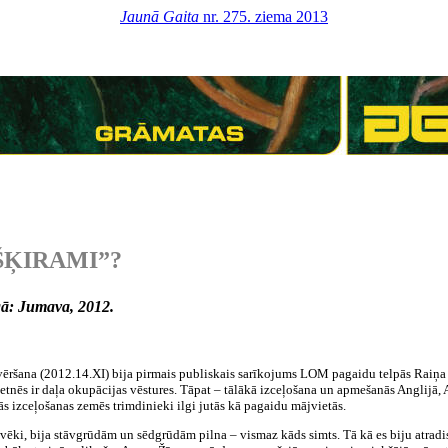
Jaunā Gaita
nr. 275. ziema 2013
ŠĶIRAMI”?
gā: Jumava, 2012.
vēršana (2012.14.XI) bija pirmais publiskais sarīkojums LOM pagaidu telpās Raiņa b
tnēs ir daļa okupācijas vēstures. Tāpat – tālākā izceļošana un apmešanās Anglijā, 
s izceļošanas zemēs trimdinieki ilgi jutās kā pagaidu mājvietās.
ilvēki, bija stāvgrūdām un sēdgrūdām pilna – vismaz kāds simts. Tā kā es biju atradis