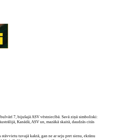
ulvārī 7, bijušajā ASV vēstniecībā. Savā ziņā simboliski:
Austrālijā, Kanādā, ASV un, mazākā skaitā, daudzās citās
 stāvvietu tuvajā kaktā, gan ne ar seju pret sienu, ekrānu