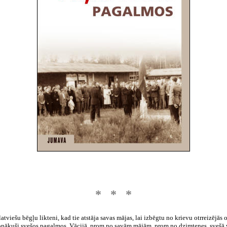
* * *
 latviešu bēgļu likteni, kad tie atstāja savas mājas, lai izbēgtu no krievu otrreizējā
onākuši svešos pagalmos
,
Vācijā,
prom no savām mājām, prom no dzimtenes, svešā v