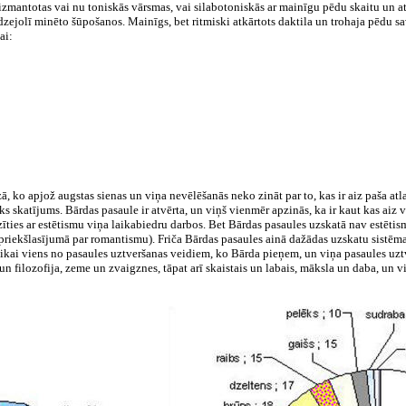
s izmantotas vai nu toniskās vārsmas, vai silabotoniskās ar mainīgu pēdu skaitu un 
 dzejolī minēto šūpošanos. Mainīgs, bet ritmiski atkārtots daktila un trohaja pēdu
ai:
ā, ko apjož augstas sienas un viņa nevēlēšanās neko zināt par to, kas ir aiz paša atla
skatījums. Bārdas pasaule ir atvērta, un viņš vienmēr apzinās, ka ir kaut kas aiz vi
zīties ar estētismu viņa laikabiedru darbos. Bet Bārdas pasaules uzskatā nav estēti
nē priekšlasījumā par romantismu). Friča Bārdas pasaules ainā dažādas uzskatu sistēm
 tikai viens no pasaules uztveršanas veidiem, ko Bārda pieņem, un viņa pasaules uzt
a un filozofija, zeme un zvaigznes, tāpat arī skaistais un labais, māksla un daba, u