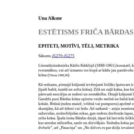
Una Alksne
ESTĒTISMS FRIČA BĀRDAS 
EPITETI, MOTĪVI, TĒLI, METRIKA
Sākums
JG
270-
JG
275
Literatūrzinātnieks Kārlis Kārkliņš (1888-1961) konstatē, k
tveramākus, vai arī izmanto tos kopā ar kādu jau pastāvošu
krāsa (
).
Vīksna 1988,90
Kā redzams, pirmajā krājumā ievērojami lielāks īpatsvars ir
(īpaši baltā, tumšā un zelta krāsa). Zilā un zaļā krāsa, kas 
pārsvarā asociējas ar rudeni un nomāktību. Otrajā krājumā li
Gandrīz pusi Bārdas krāsu epitetu veido melnā un baltā krās
krāsās. Brūnā (rudzu maizē, velēnā vai pumpuros) apzīmē zem
skumjām, kā arī ūdeni vai ledu. Arī sarkanā – asiņu nemiera
sažuvušas, nodzeltējušas rokas, gan rudens dzeltenās lapas, 
zelta krāsa. Īpaša loma Bārdas dzejā, tāpat kā latviešu folkl
kur atrodas mīlestība, saule un dievišķais. Sudraba krāsa par
dvēsele”, arī „Pasaciņa” un „No dzīves es par dziļu ievaino