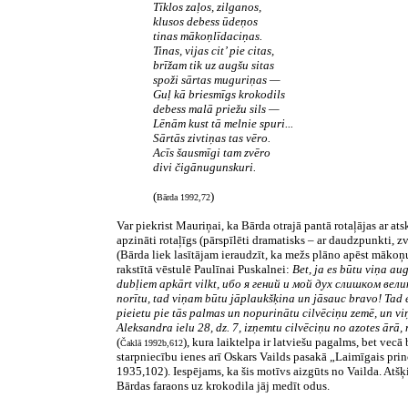
Tīklos zaļos, zilganos,
klusos debess ūdeņos
tinas mākoņlīdaciņas.
Tinas, vijas cit’ pie citas,
brīžam tik uz augšu sitas
spoži sārtas muguriņas —
Guļ kā briesmīgs krokodils
debess malā priežu sils —
Lēnām kust tā melnie spuri...
Sārtās zivtiņas tas vēro.
Acīs šausmīgi tam zvēro
divi čigānugunskuri.
(
)
Bārda 1992,72
Var piekrist Mauriņai, ka Bārda otrajā pantā rotaļājas ar at
apzināti rotaļīgs (pārspīlēti dramatisks – ar daudzpunkti, 
(Bārda liek lasītājam ieraudzīt, ka mežs plāno apēst mākoņ
rakstītā vēstulē Paulīnai Puskalnei:
Bet, ja es būtu viņa au
dubļiem apkārt vilkt, ибо я гений и мой дух слишком вел
norītu, tad viņam būtu jāplaukšķina un jāsauc bravo! Tad e
pieietu pie tās palmas un nopurinātu cilvēciņu zemē, un viņš
Aleksandra ielu 28, dz. 7, izņemtu cilvēciņu no azotes ā
(
), kura laiktelpa ir latviešu pagalms, bet vec
Čaklā 1992b,612
starpniecību ienes arī Oskars Vailds pasakā „Laimīgais princ
1935,102). Iespējams, ka šis motīvs aizgūts no Vailda. Atšķ
Bārdas faraons uz krokodila jāj medīt odus.