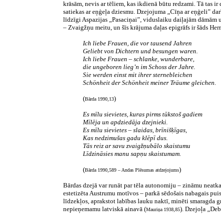
krāsām, nevis ar tēliem, kas ikdienā būtu redzami. Tā tas ir 
satiekas ar eņģeļa dziesmu. Dzejojuma „Cīņa ar eņģeli” darb
līdzīgi Aspazijas „Pasaciņai”, viduslaiku daiļajām dāmām 
– Zvaigžņu meitu, un šīs krājuma daļas epigrāfs ir šāds He
Ich liebe Frauen, die vor tausend Jahren
Geliebt von Dichtern und besungen waren.
Ich liebe Frauen – schlanke, wunderbare,
die ungeboren lieg’n im Schoss der Jahre.
Sie werden einst mit ihrer sternebleichen
Schönheit der Schönheit meiner Träume gleichen.
(
)
Bārda 1990,13
Es mīlu sievietes, kuras pirms tūkstoš gadiem
Mīlēja un apdziedāja dzejnieki.
Es mīlu sievietes – slaidas, brīnišķīgas,
Kas nedzimušas gadu klēpī dus.
Tās reiz ar savu zvaigžņubālo skaistumu
Līdzināsies manu sapņu skaistumam.
(
)
Bārda 1990,589 – Andas Plēsumas atdzejojums
Bārdas dzejā var runāt par tēla autonomiju – zināmu neatkar
estetizēta Austrumu motīvos – parkā sēdošais nabagais puisē
līdzekļos, aprakstot labības lauku naktī, minēti smaragda 
nepieņemamu latviskā ainavā (
). Dzejoļa „Deb
Mauriņa 1938,85