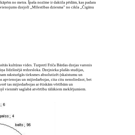
atkāpēm no metra. Īpaša nozīme ir daktila pēdām, kas padara
 savienojums dzejolī „Mīlestības dziesma” no cikla „Čigānu
sītās kultūras vides. Turpretī Friča Bārdas dzejas varonis
ņa līdzšinējā redzesloka. Dzejnieka plašās studijas,
smam raksturīgās tieksmes absolutizēt (skaistumu un
as apvienojas un mijiedarbojas, cita citu nenoliedzot, bet
verē tas mijiedarbojas ar ētiskām vērtībām un
n viņš vienmēr saglabā atvērtību tālākiem meklējumiem.