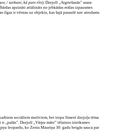
os, / sarkani, kā pats rīts
). Dzejolī „Atgriešanās” asara
 Bārdas apzināti attālināts no jebkādas reālas izpausmes
 ilgas ir vērstas uz objektu, kas šajā pasaulē nav atrodams
 skarbiem sociāliem motīviem, bet tropu līmenī dzejoļa tēma
i ir „pašās”. Dzejolī „Vārpu māte” tēlainos izteiksmes
 sapņu leopardu, ko Zenta Mauriņa 30. gadu beigās sauca par