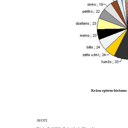
Krāsu epitetu biežum
AVOTI