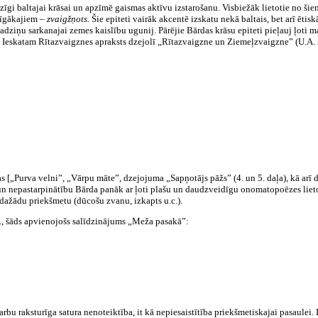
zīgi baltajai krāsai un apzīmē gaismas aktīvu izstarošanu. Visbiežāk lietotie no šie
īgākajiem –
zvaigžņots.
Šie epiteti vairāk akcentē izskatu nekā baltais, bet arī ēti
nadziņu sarkanajai zemes kaislību ugunij. Pārējie Bārdas krāsu epiteti pieļauj ļoti 
bā. Ieskatam Rītazvaigznes apraksts dzejolī „Rītazvaigzne un Ziemeļzvaigzne” (U.A. 
nas [„Purva velni”, „Vārpu māte”, dzejojuma „Sapņotājs pāžs” (4. un 5. daļa), kā arī
n nepastarpinātību Bārda panāk ar ļoti plašu un daudzveidīgu onomatopoēzes lieto
n dažādu priekšmetu (dūcošu zvanu, izkapts u.c.).
em., šāds apvienojošs salīdzinājums „Meža pasakā”:
darbu raksturīga satura nenoteiktība, it kā nepiesaistītība priekšmetiskajai pasaule