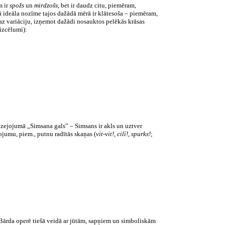
m ir
spožs
un
mirdzošs
, bet ir daudz citu, piemēram,
skā ideāla nozīme tajos dažādā mērā ir klātesoša – piemēram,
maz variāciju, izņemot dažādi nosauktos pelēkās krāsas
izcēlumi):
 dzejojumā „Simsana gals” – Simsans ir akls un uztver
jumu, piem., putnu radītās skaņas (
vit-vit!, cilī!, spurks!
;
i. Bārda operē tiešā veidā ar jūtām, sapņiem un simboliskām