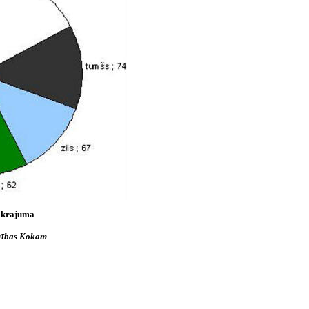
s krājumā
īvības Kokam