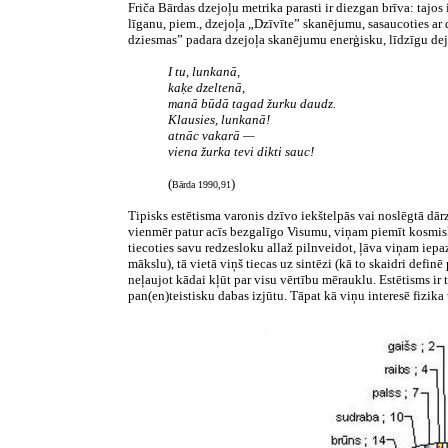
Friča Bārdas dzejoļu metrika parasti ir diezgan brīva: tajo
līganu, piem., dzejoļa „Dzīvīte” skanējumu, sasaucoties ar
dziesmas” padara dzejoļa skanējumu enerģisku, līdzīgu dej
I tu, lunkanā,
kaķe dzeltenā,
manā būdā tagad žurku daudz.
Klausies, lunkanā!
atnāc vakarā —
viena žurka tevi dikti sauc!
(
)
Bārda 1990,91
Tipisks estētisma varonis dzīvo iekštelpās vai noslēgtā dārz
vienmēr patur acīs bezgalīgo Visumu, viņam piemīt kosmisks 
tiecoties savu redzesloku allaž pilnveidot, ļāva viņam iepa
mākslu), tā vietā viņš tiecas uz sintēzi (kā to skaidri defi
neļaujot kādai kļūt par visu vērtību mērauklu. Estētisms ir
pan(en)teistisku dabas izjūtu. Tāpat kā viņu interesē fizik