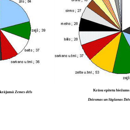
Krāsu epitetu biežum
s krājumā
Zemes dēls
Dziesmas un lūgšanas Dz