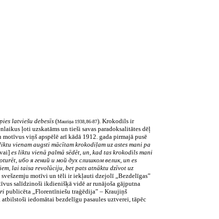
pies latviešu debesīs
(
). Krokodils ir
Mauriņa 1938,86-87
nlaikus ļoti uzskatāms un tieši savas paradoksalitātes dēļ
du motīvus viņš apspēlē arī kādā 1912. gada pirmajā pusē
 liktu vienam augsti mācītam krokodiļam uz astes mani pa
vai]
es liktu vienā palmā sēdēt, un, kad tas krokodils mani
noturēt, ибо я гений и мой дух слишком велик, un es
em, lai taisa revolūciju, bet pats atnāktu dzīvot uz
 svešzemju motīvi un tēli ir iekļauti dzejolī „Bezdelīgas”
otīvus salīdzinoši ikdienišķā vidē ar runājoša gājputna
ri
publicēta „Florentīniešu traģēdija” – Kraujiņš
 atbilstoši iedomātai bezdelīgu pasaules uztverei, tāpēc