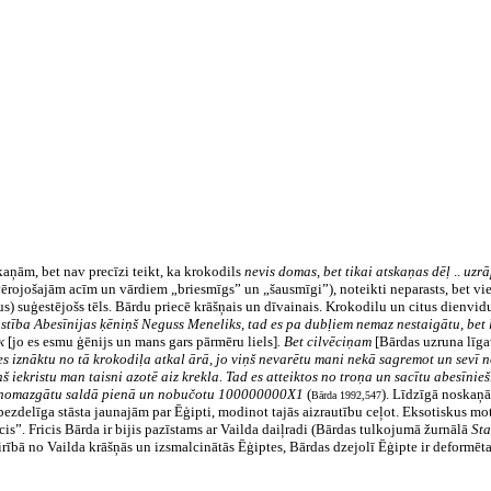
skaņām, bet nav precīzi teikt, ka krokodils
nevis domas, bet tikai atskaņas dēļ
..
uzrā
zvērojošajām acīm un vārdiem „briesmīgs” un „šausmīgi”), noteikti neparasts, bet vie
us) suģestējošs tēls. Bārdu priecē krāšņais un dīvainais. Krokodilu un citus dienvi
gstība Abesīnijas ķēniņš Neguss Meneliks, tad es pa dubļiem nemaz nestaigātu, bet
ик
[jo es esmu ģēnijs un mans gars pārmēru liels]
. Bet cilvēciņam
[Bārdas uzruna līga
s iznāktu no tā krokodiļa atkal ārā, jo viņš nevarētu mani nekā sagremot un sevī 
 iekristu man taisni azotē aiz krekla. Tad es atteiktos no troņa un sacītu abesīnieši
rā, nomazgātu saldā pienā un nobučotu 100000000X1
(
). Līdzīgā noskaņā
Bārda 1992,547
ā bezdelīga stāsta jaunajām par Ēģipti, modinot tajās aizrautību ceļot. Eksotiskus m
is”. Fricis Bārda ir bijis pazīstams ar Vailda daiļradi (Bārdas tulkojumā žurnālā
Sta
irībā no Vailda krāšņās un izsmalcinātās Ēģiptes, Bārdas dzejolī Ēģipte ir deformēta