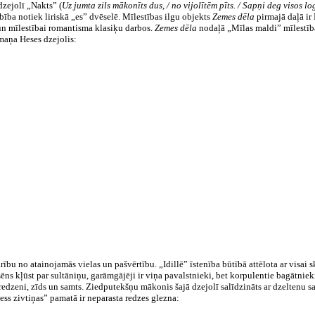
dzejolī „Nakts” (
Uz jumta zils mākonīts dus, / no vijolītēm pīts. / Sapņi deg visos log
ība notiek liriskā „es” dvēselē. Mīlestības ilgu objekts
Zemes dēla
pirmajā daļā ir
un mīlestībai romantisma klasiķu darbos.
Zemes dēla
nodaļā „Mīlas maldi” mīlestības
rmaņa Heses dzejolis:
ību no atainojamās vielas un pašvērtību. „Idillē” īstenība būtībā attēlota ar visai
ns kļūst par sultāniņu, garāmgājēji ir viņa pavalstnieki, bet korpulentie bagātniek
gredzeni, zīds un samts. Ziedputekšņu mākonis šajā dzejolī salīdzināts ar dzeltenu
ess zivtiņas” pamatā ir neparasta redzes glezna: