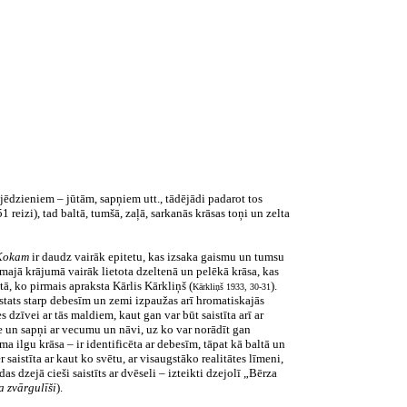
jēdzieniem – jūtām, sapņiem utt., tādējādi padarot tos
151 reizi), tad baltā, tumšā, zaļā, sarkanās krāsas toņi un zelta
 Kokam
ir daudz vairāk epitetu, kas izsaka gaismu un tumsu
rmajā krājumā vairāk lietota dzeltenā un pelēkā krāsa, kas
ā, ko pirmais apraksta Kārlis Kārkliņš (
).
Kārkliņš 1933, 30-31
tstats starp debesīm un zemi izpaužas arī hromatiskajās
zīvei ar tās maldiem, kaut gan var būt saistīta arī ar
le un sapņi ar vecumu un nāvi, uz ko var norādīt gan
 ilgu krāsa – ir identificēta ar debesīm, tāpat kā baltā un
saistīta ar kaut ko svētu, ar visaugstāko realitātes līmeni,
s dzejā cieši saistīts ar dvēseli – izteikti dzejolī „Bērza
a zvārgulīši
).