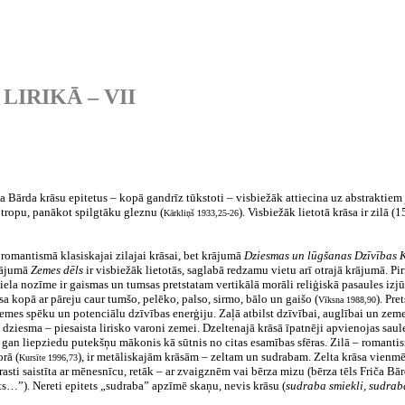
LIRIKĀ – VII
a Bārda krāsu epitetus – kopā gandrīz tūkstoti – visbiežāk attiecina uz abstraktiem 
 tropu, panākot spilgtāku gleznu (
). Visbiežāk lietotā krāsa ir zilā (
Kārkliņš 1933,25-26
 romantismā klasiskajai zilajai krāsai, bet krājumā
Dziesmas un lūgšanas Dzīvības
krājumā
Zemes dēls
ir visbiežāk lietotās, saglabā redzamu vietu arī otrajā krājumā. Pi
ela nozīme ir gaismas un tumsas pretstatam vertikālā morāli reliģiskā pasaules izjūt
a kopā ar pāreju caur tumšo, pelēko, palso, sirmo, bālo un gaišo (
). Pre
Vīksna 1988,90
es spēku un potenciālu dzīvības enerģiju. Zaļā atbilst dzīvībai, auglībai un zemes d
 dziesma – piesaista lirisko varoni zemei. Dzeltenajā krāsā īpatnēji apvienojas sau
gan liepziedu putekšņu mākonis kā sūtnis no citas esamības sfēras. Zilā – romantisma
orā (
), ir metāliskajām krāsām – zeltam un sudrabam. Zelta krāsa vienmēr 
Kursīte 1996,73
asti saistīta ar mēnesnīcu, retāk – ar zvaigznēm vai bērza mizu (bērza tēls Friča Bārda
ts…”). Nereti epitets „sudraba” apzīmē skaņu, nevis krāsu (
sudraba smiekli, sudrab