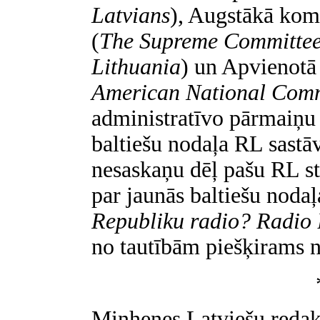
Latvians
), Augstākā komi
(
The Supreme Committee 
Lithuania
) un Apvienotā 
American National Comm
administratīvo pārmaiņu 
baltiešu nodaļa RL sastāv
nesaskaņu dēļ pašu RL st
par jaunās baltiešu noda
Republiku radio? Radio 
no tautībām piešķirams n
Minhenes Latviešu redakc