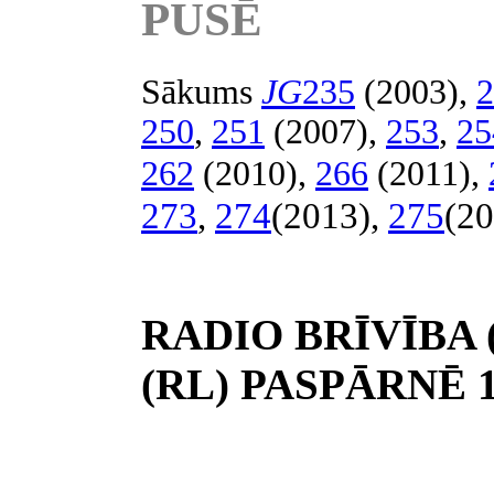
PUSĒ
Sākums
JG
235
(2003),
2
250
,
251
(2007),
253
,
25
262
(2010),
266
(2011),
273
,
274
(2013),
275
(20
RADIO BRĪVĪBA 
(RL) PASPĀRNĒ 19