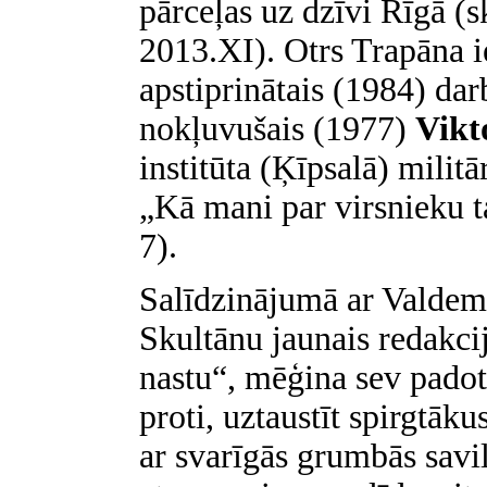
pārceļas uz dzīvi Rīgā (s
2013.XI). Otrs Trapāna i
apstiprinātais (1984) dar
nokļuvušais (1977)
Vikt
institūta (Ķīpsalā) militā
„Kā mani par virsnieku t
7).
Salīdzinājumā ar Valdem
Skultānu jaunais redakci
nastu“, mēģina sev padot
proti, uztaustīt spirgtāku
ar svarīgās grumbās savil