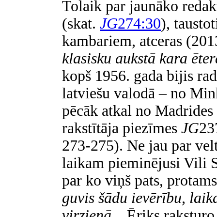
Tolaik par jaunāko redak
(skat.
JG
274:30
), tausto
kambariem, atceras (2013
klasisku aukstā kara ēter
kopš 1956. gada bijis ra
latviešu valodā – no Min
pēcāk atkal no Madrides 
rakstītāja piezīmes
JG
23
273-275). Ne jau par vel
laikam pieminējusi Vili 
par ko viņš pats, protams,
guvis šādu ievērību, laik
virzienā.
.. Ēriks rakstur