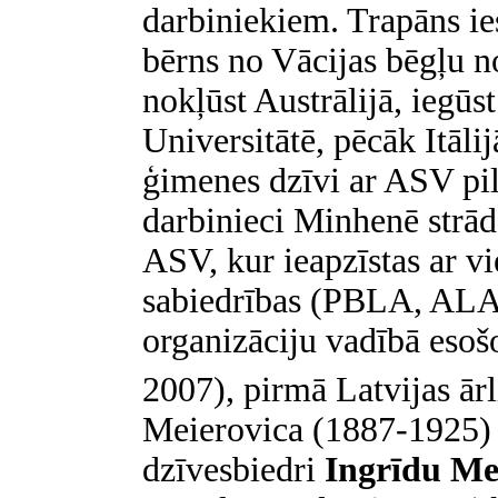
darbiniekiem. Trapāns ie
bērns no Vācijas bēgļu 
nokļūst Austrālijā, iegūs
Universitātē, pēcāk Itāl
ģimenes dzīvi ar ASV pi
darbinieci Minhenē strād
ASV, kur ieapzīstas ar vi
sabiedrības (PBLA, ALA 
organizāciju vadībā eso
2007), pirmā Latvijas ārl
Meierovica (1887-1925) d
dzīvesbiedri
Ingrīdu Me