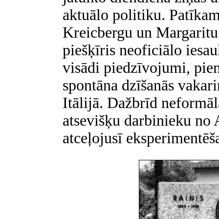
aktuālo politiku.
Patīkami
Kreicbergu un Margaritu
piešķīris neoficiālo iesa
visādi piedzīvojumi, pi
spontāna dzīšanās vakari
Itālijā. Dažbrīd neformāl
atsevišķu darbinieku no
atceļojusī eksperimentēš