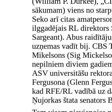
(William P. Durkee), „CI
sākumam) viens no starpt
Seko arī citas amatperson
ilggadējais RL direktor
Sargeant). Abus raidītāju
uzņemas vadīt bij. CBS T
Mikelsons (Sig Mickelson
nepilniem diviem gadie
ASV universitāšu rektora
Fergusona (Glenn Fergus
kad RFE/RL vadībā uz da
Ņujorkas štata senators 