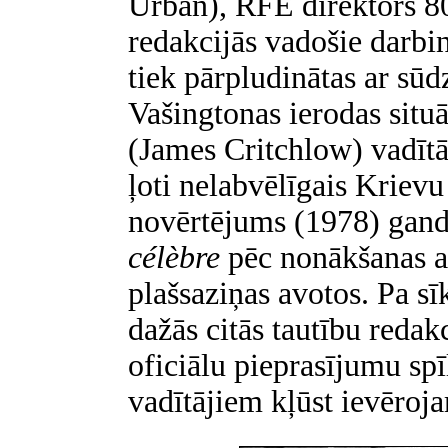
Urban), RFE direktors 80
redakcijās vadošie darbin
tiek pārpludinātas ar sū
Vašingtonas ierodas situā
(James Critchlow) vadīt
ļoti nelabvēlīgais Krievu
novērtējums (1978) gand
célèbre
pēc nonākšanas a
plašsaziņas avotos. Pa s
dažās citās tautību redak
oficiālu pieprasījumu s
vadītājiem kļūst ievēroja