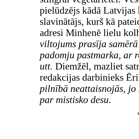
pielūdzējs kādā Latvijas
slavinātājs, kurš kā patei
adresi Minhenē lielu kol
viltojums prasīja samērā
padomju pastmarka, ar ro
utt.
Diemžēl, mazliet sat
redakcijas darbinieks Ēr
pilnībā neattaisnojās, jo
par mistisko desu
.