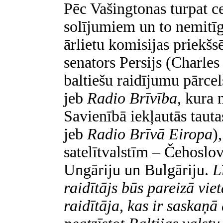
Pēc Vašingtonas turpat c
solījumiem un to nemitīg
ārlietu komisijas priekšsēd
senators Persijs (Charle
baltiešu raidījumu pārcel
jeb
Radio Brīvība
, kura 
Savienībā iekļautās taut
jeb
Radio Brīvā Eiropa
)
satelītvalstīm – Čehoslo
Ungāriju un Bulgāriju.
L
raidītājs būs pareizā vi
raidītāja, kas ir saskaņā