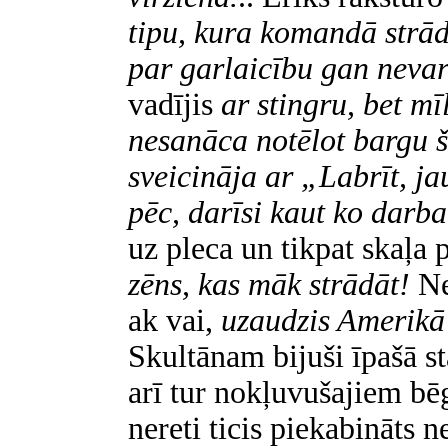
tipu, kura komandā strādā
par garlaicību gan nevar
vadījis
ar stingru, bet mī
nesanāca notēlot bargu 
sveicināja ar „Labrīt, j
pēc, darīsi kaut ko darb
uz pleca un tikpat skaļa
zēns, kas māk strādāt!
Ne
ak vai,
uzaudzis Amerikā
Skultānam bijuši īpašā st
arī tur nokļuvušajiem b
nereti ticis piekabināts n