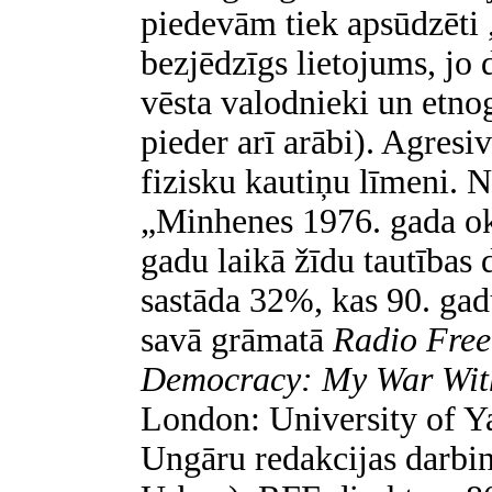
piedevām tiek apsūdzēti 
bezjēdzīgs lietojums, jo 
vēsta valodnieki un etno
pieder arī arābi). Agresi
fizisku kautiņu līmeni. N
„Minhenes 1976. gada ok
gadu laikā žīdu tautības 
sastāda 32%, kas 90. ga
savā grāmatā
Radio Free
Democracy: My War Wit
London: University of Y
Ungāru redakcijas darbi