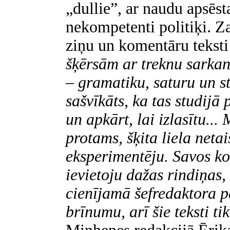
„dullie”, ar naudu apsēst
nekompetenti politiķi. Z
ziņu un komentāru teksti
šķērsām ar treknu sarkan
– gramatiku, saturu un sti
sašvīkāts, ka tas studijā 
un apkārt, lai izlasītu...
protams, šķita liela neta
eksperimentēju. Savos ko
ievietoju dažas rindiņas,
cienījamā šefredaktora 
brīnumu, arī šie teksti tik