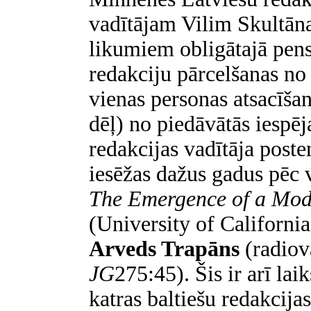
vadītājam Vilim Skultān
likumiem obligātajā pens
redakciju pārcelšanas n
vienas personas atsacīša
dēļ) no piedāvātās iespē
redakcijas vadītāja poste
iesēžas dažus gadus pēc v
The Emergence of a Mod
(
University of Californi
Arveds Trapāns
(radiov
JG
275:45). Šis ir arī lai
katras baltiešu redakcija