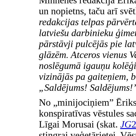
Minhenes redakcijā Ērika 
un nopietns, taču arī svēt
redakcijas telpas pārvēr
latviešu darbinieku ģime
pārstāvji pulcējās pie la
glāzēm. Atceros vienus V
noslēgumā igauņu kolēģi 
vizinājās pa gaiteņiem, 
„Saldējums! Saldējums!
No „minijociņiem” Ēriks 
konspiratīvas vēstules s
Līgai Morusai (skat.
JG
2
stingrai veģetārietei. Vēs