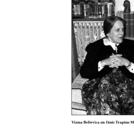
Vizma Belševica un Jānis Trapāns M