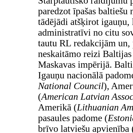
Starptautisko raidījumu 
paredzot īpašas baltiešu
tādējādi atšķirot igauņu, 
administratīvi no citu so
tautu RL redakcijām un, 
neskaitāmo reizi Baltijas
Maskavas impērijā. Balti
Igauņu nacionālā padom
National Council
), Amer
(
American Latvian Assoc
Amerikā (
Lithuanian Am
pasaules padome (
Estoni
brīvo latviešu apvienība 