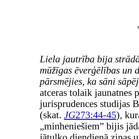
Liela jautrība bija strād
mūžīgas ēverģēlības un d
pārsmējies, ka sāni sāpē
atceras tolaik jaunatnes
jurisprudences studijas 
(skat.
JG
273:44-45
)
,
kur
„minheniešiem” bijis jād
jātulko diendienā ziņas u