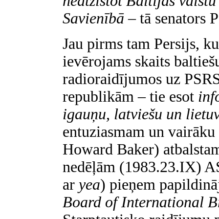
neatzīstot Baltijas vals
Savienībā
– tā senators P
Jau pirms tam Persijs, ku
ievērojams skaits baltieš
radioraidījumos uz PSRS 
republikām – tie esot
inf
igauņu, latviešu un lietu
entuziasmam un vairāku c
Howard Baker
) atbalsta
nedēļām (1983.23.IX) AS
ar
yea
) pieņem papildinā
Board of International 