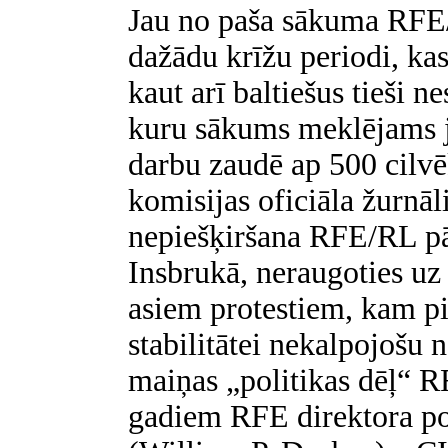
Jau no paša sākuma RFE
dažādu krīžu periodi, kas
kaut arī baltiešus tieši n
kuru sākums meklējams j
darbu zaudē ap 500 cilvē
komisijas oficiāla žurnāl
nepiešķiršana RFE/RL p
Insbrukā, neraugoties u
asiem protestiem, kam pi
stabilitātei nekalpojošu 
maiņas „politikas dēļ“ 
gadiem RFE direktora po