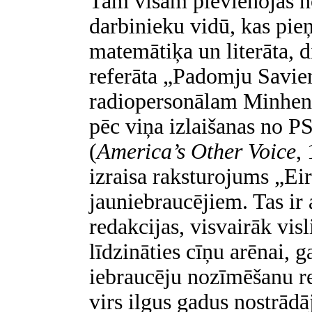
Tam visam pievienojas 
darbinieku vidū, kas pie
matemātiķa un literāta, 
referāta „Padomju Savien
radiopersonālam Minhenē
pēc viņa izlaišanas no P
(
America’s Other Voice
,
izraisa raksturojums „Eir
jauniebraucējiem. Tas ir 
redakcijas, visvairāk vis
līdzināties cīņu arēnai, 
iebraucēju nozīmēšanu re
virs ilgus gadus nostrād