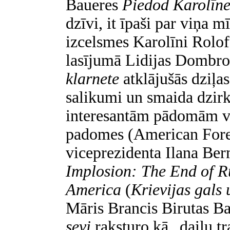
Baueres
Piedod Karolīne
dzīvi, it īpaši par viņa m
izcelsmes Karolīni Rolof
lasījumā Lidijas Dombr
klarnete
atklājušās dziļa
salikumi un smaida dzirks
interesantām pādomām ve
padomes (American Fore
viceprezidenta Ilana Be
Implosion: The End of R
America
(
Krievijas gals
Māris Brancis Birutas
sevi
raksturo kā „daiļu tr