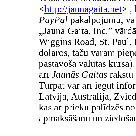
<
http://jaunagaita.net
> , 
PayPal
pakalpojumu, vai
„Jauna Gaita, Inc.” vārdā
Wiggins Road, St. Paul
dolāros, taču varam pieņe
pastāvošā valūtas kursa)
arī
Jaunās Gaitas
rakstu 
Turpat var arī iegūt inf
Latvijā, Austrālijā, Zvie
kas ar prieku palīdzēs n
apmaksāšanu un ziedoša