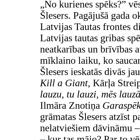
„No kurienes spēks?” vēs
Šlesers. Pagājušā gada ok
Latvijas Tautas frontes d
Latvijas tautas gribas s
neatkarības un brīvības 
mīklaino laiku, ko sauc
Šlesers ieskatās divās j
Kill a Giant
, Kārļa Stre
lauzu, tu lauzi, mēs lauz
Ilmāra Znotiņa
Garaspēk
grāmatas Šlesers atzīst p
nelatviešiem dāvināmu –, 
– kur tas mājo? Par to v