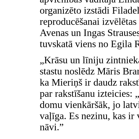
organizēto izstādi Filadel
reproducēšanai izvēlētas
Avenas un Ingas Strauses
tuvskatā viens no Egila
„Krāsu un līniju zintnie
stastu noslēdz Māris Bra
ka Mieriņš ir daudz rakstī
par rakstīšanu izteicies: 
domu vienkāršāk, jo latvi
vaļīga. Es nezinu, kas ir
nāvi.”