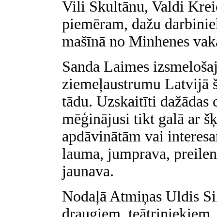
Vili Skultānu, Valdi Kre
piemēram, dažu darbinie
mašīnā no Minhenes vakar
Sanda Laimes izsmelošajā
ziemeļaustrumu Latvijā š
tādu. Uzskaitīti dažādas c
mēģinājusi tikt galā ar š
apdāvinātām vai interes
lauma, jumprava, preilen
jaunava.
Nodaļā Atmiņas Uldis Sil
draugiem, teātriniekiem,