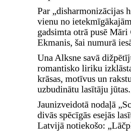
Par „disharmonizācijas 
vienu no ietekmīgākajām
gadsimta otrā pusē Māri
Ekmanis, šai numurā iesā
Una Alksne savā dižpētī
romantisko liriku izklāst
krāsas, motīvus un rakstur
uzbudinātu lasītāju jūtas.
Jaunizveidotā nodaļā „Sc
divās spēcīgās esejās lasī
Latvijā notiekošo: „Lāč