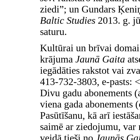
ziedi”; un Gundars Ķeni
Baltic Studies
2013. g. j
saturu.
Kultūrai un brīvai domai 
krājuma
Jaunā Gaita
ats
iegādāties rakstot vai zv
413-732-3803, e-pasts: 
Divu gadu abonements (a
viena gada abonements (
Pasūtīšanu, kā arī iestāš
saimē ar ziedojumu, var 
veidā tieši no
Jaunās Gai