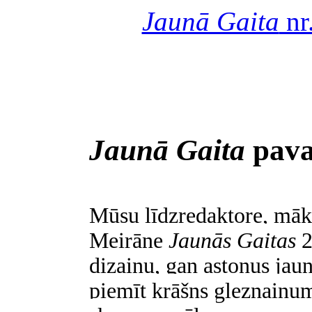
Jaunā Gaita
nr
Jaunā Gaita
pava
Mūsu līdzredaktore, māk
Meirāne
Jaunās Gaitas
2
dizainu, gan astoņus jau
piemīt krāšņs gleznainu