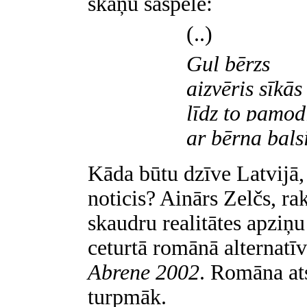
skaņu saspēle:
(..)
Guļ bērzs
aizvēris sīkās
līdz to pamod
ar bērna balsi
Kāda būtu dzīve Latvijā,
noticis? Ainārs Zelčs, rak
skaudru realitātes apziņu
ceturtā romānā alternatīv
Abrene 2002
.
Romāna ats
turpmāk.