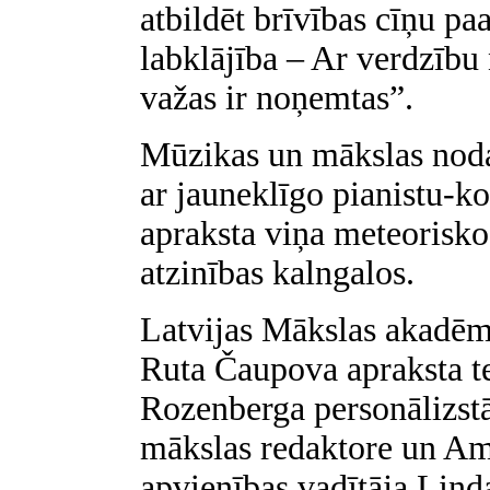
atbildēt brīvības cīņu p
labklājība – Ar verdzību n
važas ir noņemtas”.
Mūzikas un mākslas noda
ar jauneklīgo pianistu-
apraksta viņa meteorisko
atzinības kalngalos.
Latvijas Mākslas akadēmij
Ruta Čaupova apraksta te
Rozenberga personālizst
mākslas redaktore un Am
apvienības vadītāja Lind