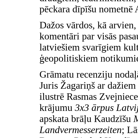
pēckara dīpīšu nometnē A
Dažos vārdos, kā arvien, 
komentāri par visās pasa
latviešiem svarīgiem kul
ģeopolitiskiem notikumi
Grāmatu recenziju nodaļā
Juris Žagariņš ar daži
ilustrē Rasmas Zvejniec
krājumu
3x3 ārpus Latvi
apskata brāļu Kaudzīšu
M
Landvermesserzeiten
; L