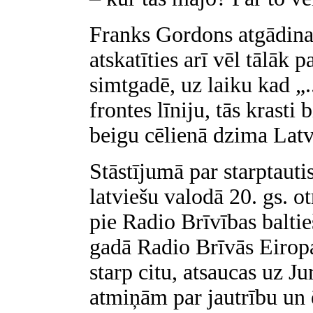
Franks Gordons atgādina,
atskatīties arī vēl tālāk
simtgadē, uz laiku kad „
frontes līniju, tās krasti 
beigu cēlienā dzima Latvi
Stāstījumā par starptaut
latviešu valodā 20. gs. 
pie Radio Brīvības balti
gadā Radio Brīvās Eiropa
starp citu, atsaucas uz J
atmiņām par jautrību un 