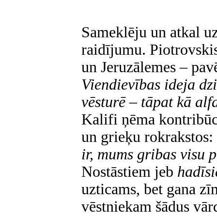
Sameklēju un atkal uz
raidījumu. Piotrovski
un Jeruzālemes – pavē
Viendievības ideja dzi
vēsturē – tāpat kā alf
Kalifi ņēma kontribūci
un grieķu rokrakstos:
ir, mums gribas visu p
Nostāstiem jeb
hadīs
uzticams, bet gana zī
vēstniekam šādus vār