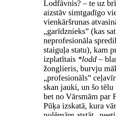
Lodfāvnis? – te uz br
aizstāv simtgadīgo vi
vienkāršrunas atvasi
„garīdznieks” (kas sa
neprofesionāla spredi
staiguļa statu), kam 
izplatītais
*lodd
– bl
žonglieris, burvju māk
„profesionāls” ceļavī
skan jauki, un šo tēlu
bet no Vārsmām par Fā
Pūķa izskatā, kura vā
nolēmām atstāt „neet