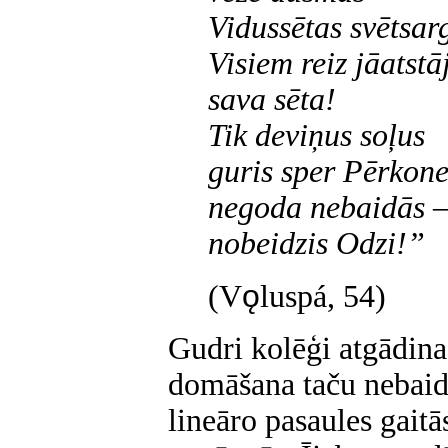
Vidussētas svētsar
Visiem reiz jāatstā
sava sēta!
Tik deviņus soļus
guris sper Pērkone
negoda nebaidās 
nobeidzis Odzi!”
ǫ
(V
luspá, 54)
Gudri kolēģi atgādina
domāšana taču nebaidā
lineāro pasaules gaitā