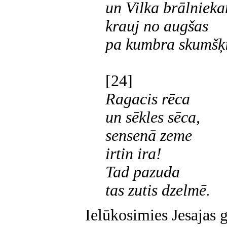
un Vilka brālniek
krauj no augšas
pa kumbra skumšķ
[24]
Ragacis rēca
un sēkles sēca,
sensenā zeme
irtin ira!
Tad pazuda
tas zutis dzelmē.
Ielūkosimies Jesajas 