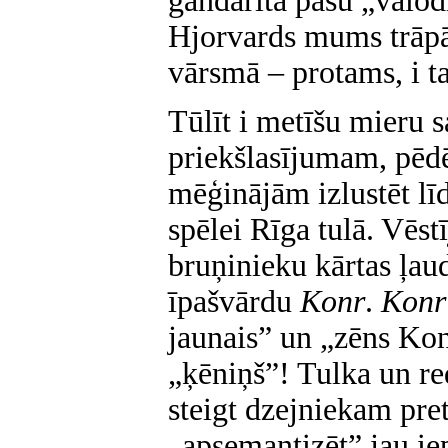
gandarīta pašu „valod
Hjorvards mums trāpā
vārsmā – protams, i 
Tūlīt i metīšu mieru
priekšlasījumam, pēd
mēģinājām izlustēt lī
spēlei Rīga tulā. Vēst
bruņinieku kārtas ļaud
īpašvārdu
Konr
.
Konr
jaunais” un „zēns Ko
„ķēniņš”! Tulka un re
steigt dzejniekam pre
„apsemantizēt” jau iep