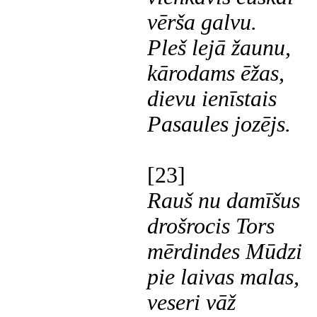
vērša galvu.
Pleš lejā žaunu,
kārodams ēžas,
dievu ienīstais
Pasaules jozējs.
[23]
Rauš nu damīšus
drošrocis Tors
mērdindes Mūdzi
pie laivas malas,
veseri vāž