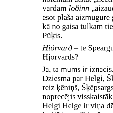
vārdam
loðinn
„aizau
esot plaša aizmugure
kā no gaisa tulkam tie
Pūķis.
Hiórvarð
– te Speargu
Hjorvards?
Jā, tā mums ir iznācis
Dziesma par Helgi, Šķ
reiz ķēniņš, Šķēpsarg
noprecējis visskaistāk
Helgi Helge ir viņa dē