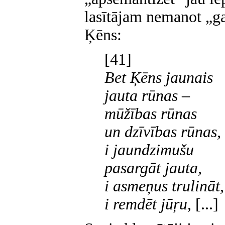
lasītājam nemanot „ga
Ķēns:
[41]
Bet Ķēns jaunais
jauta rūnas –
mūžības rūnas
un dzīvības rūnas,
i jaundzimušu
pasargāt jauta,
i asmeņus trulināt,
i remdēt jūŗu,
[...]