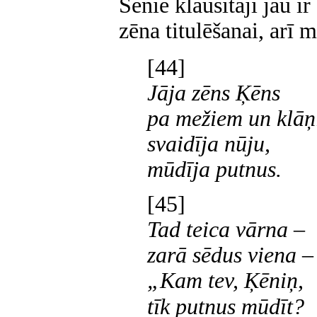
Senie klausītāji jau i
zēna titulēšanai, arī 
[44]
Jāja zēns Ķēns
pa mežiem un klāņ
svaidīja nūju,
mūdīja putnus.
[45]
Tad teica vārna –
zarā sēdus viena –
„Kam tev, Ķēniņ,
tīk putnus mūdīt?