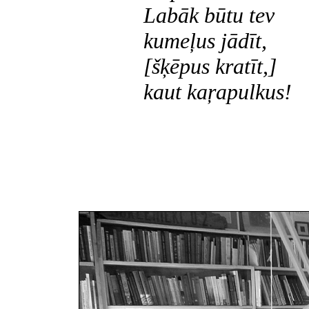
Labāk būtu tev
kumeļus jādīt,
[šķēpus kratīt,]
kaut kaŗapulkus!