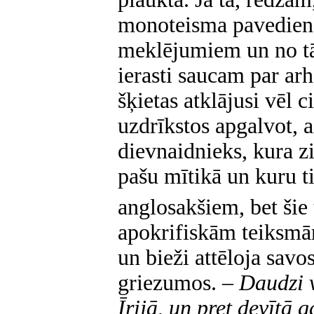
monoteisma pavediens
meklējumiem un no tā
ierasti saucam par ar
šķietas atklājusi vēl c
uzdrīkstos apgalvot, a
dievnaidnieks, kura z
pašu mītikā un kuru t
anglo
sakšiem, bet šie
apokrifiskām teiksmām
un bieži attēloja savo
griezumos. –
Daudzi v
Īrijā, un pret devītā 