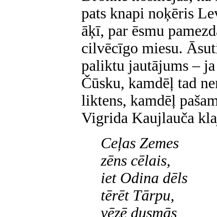
pats knapi noķēris Le
āķī, par ēsmu pamezd
cilvēcīgo miesu. Āsuti
paliktu jautājums – ja
Čūsku, kamdēļ tad ne
liktens, kamdēļ pašam
Vigrida Kaujlauča kla
Ceļas Zemes
zēns cēlais,
iet Odina dēls
tērēt Tārpu,
vēzē dusmās