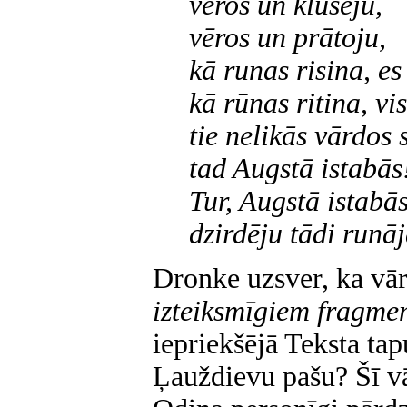
vēros un klusēju,
vēros un prātoju,
kā runas risina, es
kā rūnas ritina, vi
tie nelikās vārdos 
tad Augstā istabās
Tur, Augstā istabās
dzirdēju tādi runā
Dronke uzsver, ka vār
izteiksmīgiem fragme
iepriekšējā Teksta t
Ļauždievu pašu? Šī v