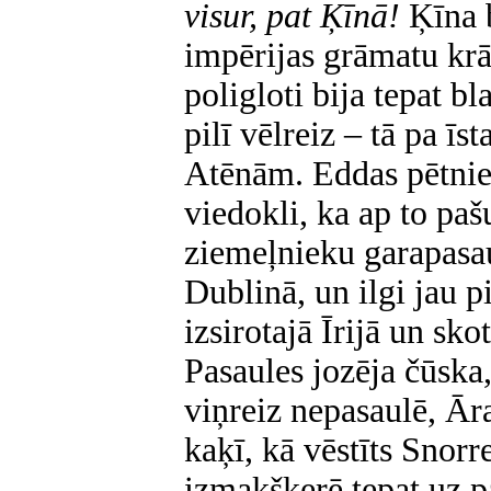
visur, pat Ķīnā!
Ķīna b
impērijas grāmatu krā
poligloti bija tepat b
pilī vēlreiz – tā pa ī
Atēnām. Eddas pētnie
viedokli, ka ap to paš
ziemeļnieku garapasau
Dublinā, un ilgi jau p
izsirotajā Īrijā un skot
Pasaules jozēja čūska,
viņreiz nepasaulē, Āra
kaķī, kā vēstīts Snorr
izmakšķerē tepat uz p