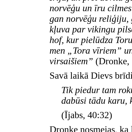
norvēģu un īru cilme
gan norvēģu reliģiju
kļuva par vikingu pil
hof, kur pielūdza Toru
men „Tora vīriem” un
virsaišiem”
(Dronke, I
Savā laikā Dievs brīdi
Tik piedur tam rok
dabūsi tādu karu, 
(Ījabs, 40:32)
Dronke nosmejas, ka 