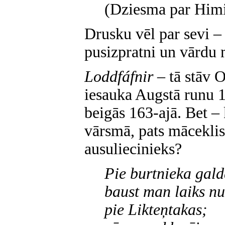
(Dziesma par Himi
Drusku vēl par sevi – 
pusizpratni un vārdu
Loddfáfnir
– tā stāv 
iesauka Augstā runu 
beigās 163-ajā. Bet –
vārsmā, pats māceklis
ausuliecinieks?
Pie burtnieka gal
baust man laiks nu
pie Likteņtakas;