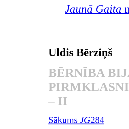
Jaunā Gaita
n
Uldis Bērziņš
BĒRNĪBA BIJ
PIRMKLASN
– II
Sākums
JG
284