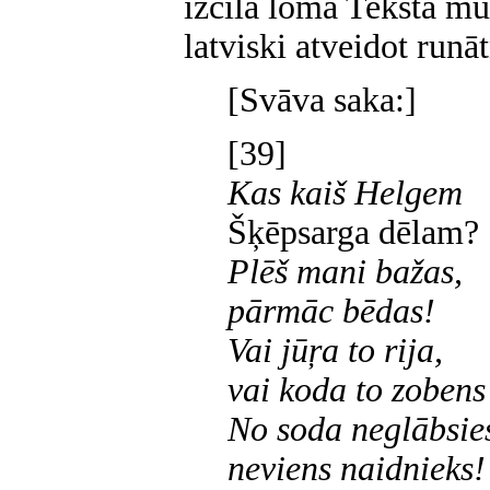
izcilā loma Tekstā mu
latviski atveidot run
[Svāva saka:]
[39]
Kas kaiš Helgem
Šķēpsarga dēlam?
Plēš mani bažas,
pārmāc bēdas!
Vai jūŗa to rija,
vai koda to zobens
No soda neglābsie
neviens naidnieks!