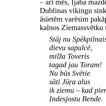
– arī mēs, Ījaba mazdē
Dublinas vikingu sin
āsietēm varēsim pakāp
kalnos Ziemassvētku 
Stāj nu Spēkpilnai
dievu sapulcē,
milža Toveris
tagad jau Toram!
Nu būs Svētie
sāti Jūŗa alus
ik ziemu – kad pie
Indesjostu Bende.