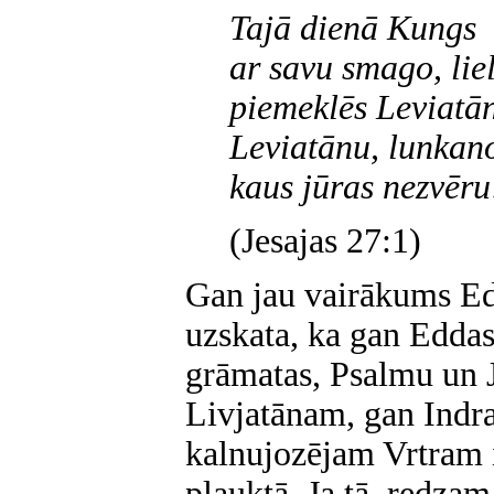
Tajā dienā Kungs
ar savu smago, lie
piemeklēs Leviatān
Leviatānu, lunkan
kaus jūras nezvēru
(Jesajas 27:1)
Gan jau vairākums Ed
uzskata, ka gan Edda
grāmatas, Psalmu un 
Livjatānam, gan Indr
kalnujozējam Vrtram
plauktā. Ja tā, redzam,