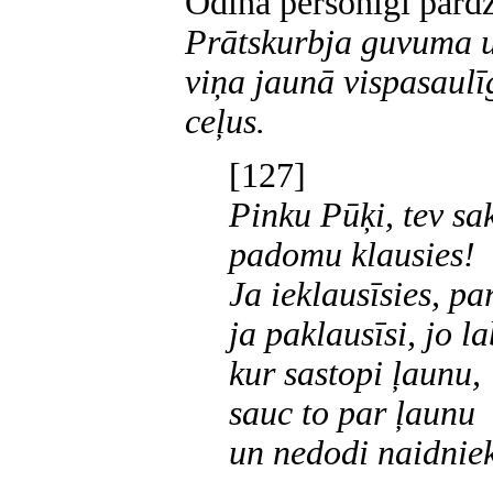
Odina personīgi pārdz
Prātskurbja guvuma u
viņa jaunā vispasaulī
ceļus.
[127]
Pinku Pūķi, tev sa
padomu klausies!
Ja ieklausīsies, pa
ja paklausīsi, jo l
kur sastopi ļaunu,
sauc to par ļaunu
un nedodi naidnie