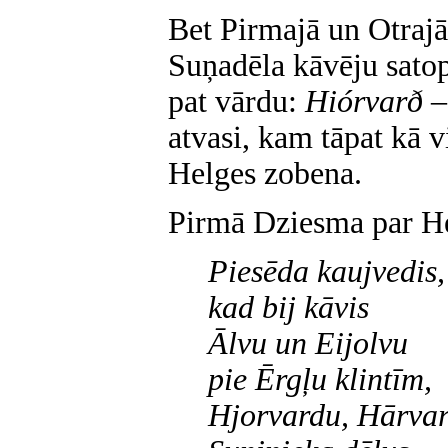
Bet Pirmajā un Otrajā
Suņadēla kāvēju satop
pat vārdu:
Hiórvarð
–
atvasi, kam tāpat kā 
Helges zobena.
Pirmā Dziesma par He
Piesēda kaujvedis,
kad bij kāvis
Ālvu un Eijolvu
pie Ērgļu klintīm,
Hjorvardu, Hārva