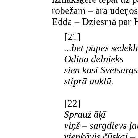
robežām – āra ūdeņos
Edda – Dziesmā par 
[21]
...bet pūpes sēdekl
Odina dēlnieks
sien kāsi Svētsargs
stiprā auklā.
[22]
Sprauž āķī
viņš – sargdievs ļ
vienkāvis čūskai –