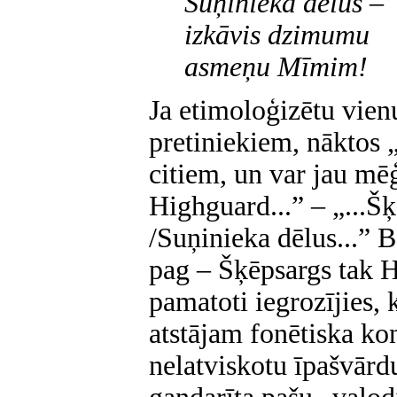
Suņinieka dēlus –
izkāvis dzimumu
asmeņu Mīmim!
Ja etimoloģizētu vie
pretiniekiem, nāktos „
citiem, un var jau mē
Highguard...” – „...Š
/Suņinieka dēlus...” B
pag – Šķēpsargs tak H
pamatoti iegrozījies,
atstājam fonētiska ko
nelatviskotu īpašvārd