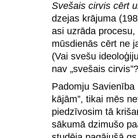
Svešais cirvis cērt u
dzejas krājuma (19
asi uzrāda procesu,
mūsdienās cērt ne jau
(Vai svešu ideoloģij
nav „svešais cirvis”?
Padomju Savienība b
kājām”, tikai mēs ne
piedzīvosim tā kriša
sākumā dzimušo paaud
studēja pagājušā gs