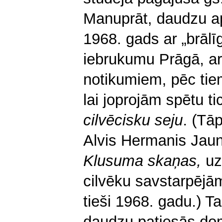
Manuprāt, daudzu ap
1968. gads ar „brāl
iebrukumu Prāgā, ar
notikumiem, pēc tiem
lai joprojām spētu ti
cilvēcisku seju
. (Tā
Alvis Hermanis Jaun
Klusuma skaņas,
uz
cilvēku savstarpējām
tieši 1968. gadu.) 
daudzu patiesās dom