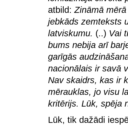
atbild:
Zināmā mērā –
jebkāds zemteksts u
latviskumu.
(..)
Vai t
bums nebija arī barj
garīgās audzināšana
nacionālais ir savā 
Nav skaidrs, kas ir ku
mērauklas, jo visu la
kritērijs. Lūk, spēja 
Lūk, tik dažādi iesp