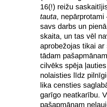
16(!) reižu saskaitīj
tauta
, nepārprotami
savs darbs un pienā
skaita, un tas vēl na
aprobežojas tikai ar 
tādam pašapmānam p
cilvēks spēja ļauties
nolaisties līdz piln
lika censties saglab
garīgo neatkarību. 
pašapmānam neļaujo