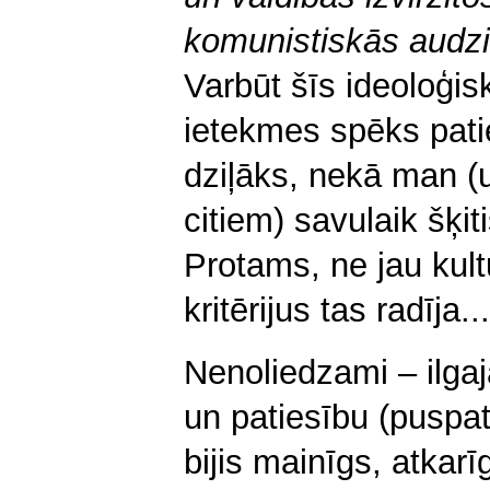
komunistiskās aud
Varbūt šīs ideoloģisk
ietekmes spēks patie
dziļāks, nekā man (
citiem) savulaik šķiti
Protams, ne jau kul
kritērijus tas radīja...
Nenoliedzami – ilga
un patiesību (puspati
bijis mainīgs, atkar