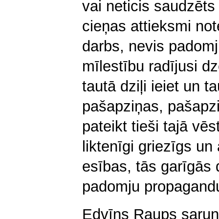
vai neticis saudzēts
cieņas attieksmi not
darbs, nevis padomj
mīlestību radījusi d
tautā dziļi ieiet un t
pašapziņas, pašapz
pateikt tieši tajā vēs
liktenīgi griezīgs un
esības, tās garīgās 
padomju propagandu
Edvīns Raups sarun