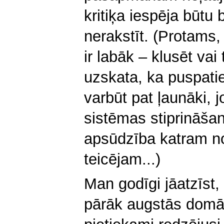
kritiķa iespēja būtu b
nerakstīt. (Protams, 
ir labāk – klusēt vai
uzskata, ka puspaties
varbūt pat ļaunāki, j
sistēmas stiprināšan
apsūdzība katram n
teicējam...)
Man godīgi jāatzīst
pārāk augstās domās