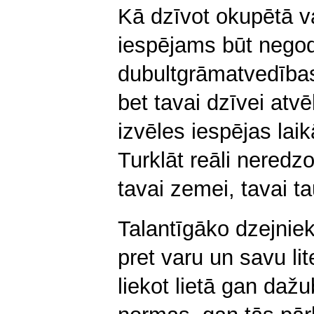
Kā dzīvot okupētā v
iespējams būt negod
dubultgrāmatvedības
bet tavai dzīvei atvē
izvēles iespējas lai
Turklāt reāli neredzo
tavai zemei, tavai ta
Talantīgāko dzejnie
pret varu un savu li
liekot lietā gan dažu