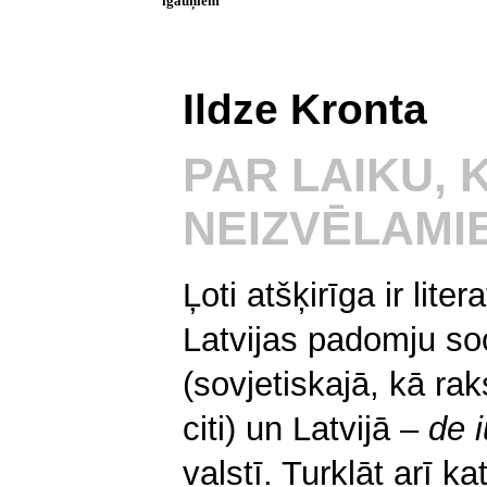
igauņiem
Ildze Kronta
PAR LAIKU, 
NEIZVĒLAMI
Ļoti atšķirīga ir liter
Latvijas padomju soc
(sovjetiskajā, kā rak
citi) un Latvijā –
de 
valstī. Turklāt arī ka