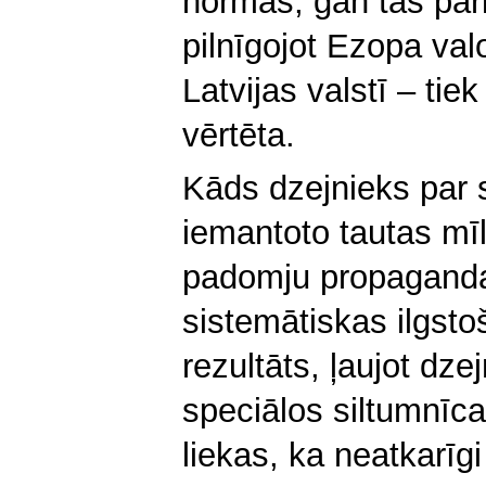
normas, gan tās pārk
pilnīgojot Ezopa val
Latvijas valstī – tiek
vērtēta.
Kāds dzejnieks par 
iemantoto tautas mīle
padomju propagandas 
sistemātiskas ilgst
rezultāts, ļaujot dz
speciālos siltumnīc
liekas, ka neatkarīgi