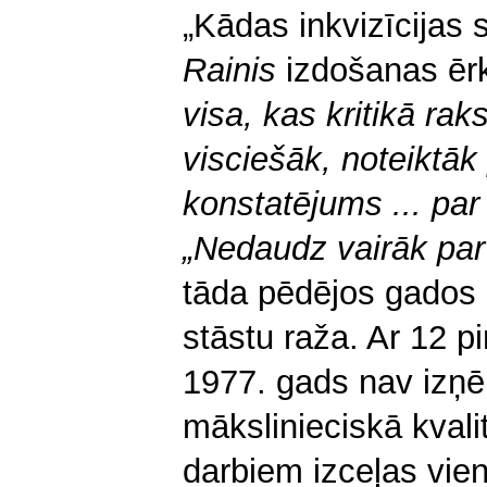
„Kādas inkvizīcijas 
Rainis
izdošanas ērk
visa, kas kritikā rak
visciešāk, noteiktāk
konstatējums ... par
„Nedaudz vairāk pa
tāda pēdējos gados 
stāstu raža. Ar 12 p
1977. gads nav izņ
mākslinieciskā kvalit
darbiem izceļas vien