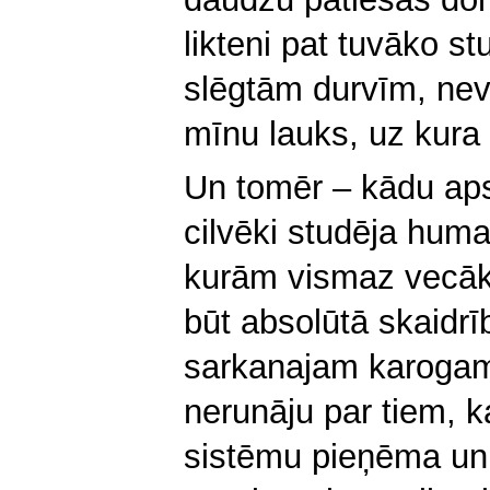
likteni pat tuvāko stu
slēgtām durvīm, ne
mīnu lauks, uz kura 
Un tomēr – kādu aps
cilvēki studēja huma
kurām vismaz vecāk
būt absolūtā skaidrī
sarkanajam karogam
nerunāju par tiem, 
sistēmu pieņēma un 