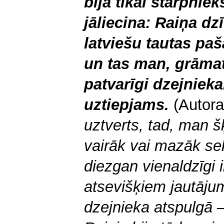
bija tikai starpnieks
jāliecina: Raiņa dz
latviešu tautas pa
un tas man, grāmat
patvarīgi dzejnie
uztiepjams.
(Autora
uztverts, tad, man 
vairāk vai mazāk se
diezgan vienaldzīgi 
atsevišķiem jautāju
dzejnieka atspulgā – 