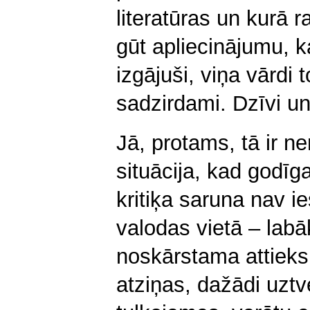
literatūras un kurā r
gūt apliecinājumu, k
izgājuši, viņa vārdi 
sadzirdami. Dzīvi u
Jā, protams, tā ir n
situācija, kad godīg
kritiķa saruna nav i
valodas vietā – labā
noskārstama attiek
atziņas, dažādi uzt