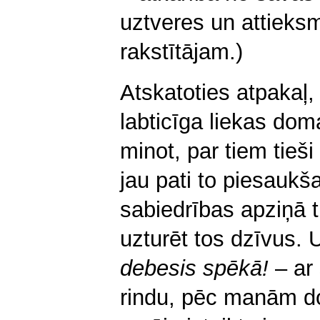
uztveres un attieksm
rakstītājam.)
Atskatoties atpakaļ,
labticīga liekas dom
minot, par tiem tieši 
jau pati to piesaukš
sabiedrības apziņā t
uzturēt tos dzīvus. 
debesis spēkā!
– ar
rindu, pēc manām do