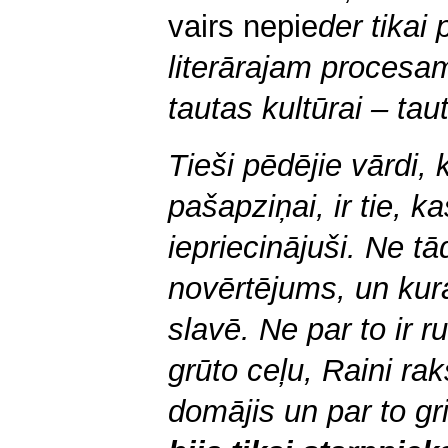
vairs nepie
der tikai 
literārajam procesam
tautas kultūrai – tau
Tieši pēdējie vārdi, 
pašapziņai, ir tie, k
iepriecinājuši. Ne tā
novērtējums, un kur
slavē. Ne par to ir 
grūto ceļu, Raini rak
domājis un par to gri