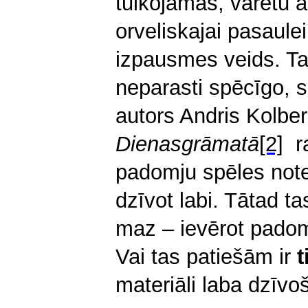
tulkojamas, varētu ar
orveliskajai pasaule
izpausmes veids. T
neparasti spēcīgo, 
autors An­dris Kolbe
Dienasgrāmatā
[2]
ra
padomju spēles note
dzīvot labi. Tātad ta
maz – ievērot pado
Vai tas patiešām ir
t
materiāli laba dzīv