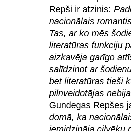
Repši ir atzinis:
Pado
nacionālais romantism
Tas, ar ko mēs šodie
literatūras funkciju 
aizkavēja garīgo attī
salīdzinot ar šodien
bet literatūras tieši
pilnveidotājas nebija
Gundegas Repšes j
domā, ka nacionālai
iemidzināja cilvēku 