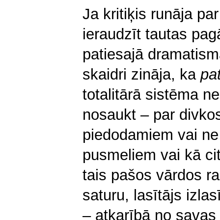
Ja kritiķis runāja pa
ieraudzīt tautas pag
patiesajā dramatismā
skaidri zināja, ka
pat
totalitārā sistēma n
nosaukt – par divkos
piedodamiem vai ne
pusmeliem vai kā cit
tais pašos vārdos rak
saturu, lasītājs izla
– atkarībā no savas