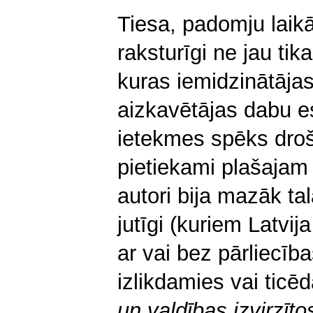
Tiesa, padomju laikā
raksturīgi ne jau tika
kuras iemidzinātājas
aizkavētājas dabu e
ietekmes spēks droši
pietiekami plašajam
autori bija mazāk ta
jutīgi (kuriem Latvi
ar vai bez pārliecīb
izlikdamies vai ticē
un valdības izvirzīt