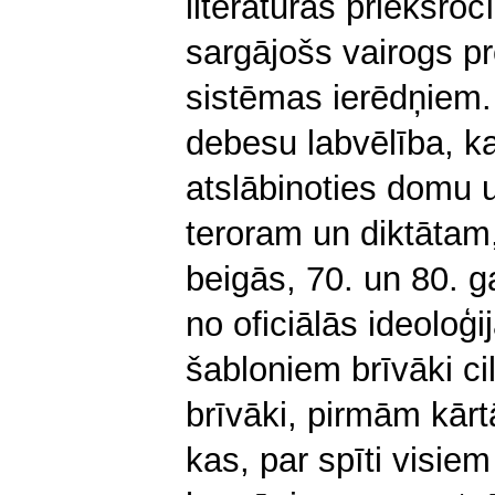
literatūras priekšroc
sargājošs vairogs pre
sistēmas ierēdņiem. V
debesu labvēlība, ka
atslābinoties domu 
teroram un diktātam
beigās, 70. un 80. 
no oficiālās ideoloģ
šabloniem brīvāki ci
brīvāki, pirmām kārtā
kas, par spīti visie