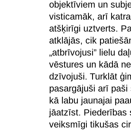
objektīviem un subj
visticamāk, arī katr
atšķirīgi uztverts. Pa
atklājās, cik patiešā
„atbrīvojusi” lielu da
vēstures un kādā n
dzīvojuši. Turklāt ģ
pasargājuši arī paši 
kā labu jaunajai paau
jāatzīst. Piederības
veiksmīgi tikušas cirs