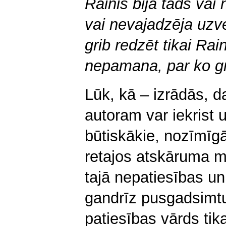
Rainis bija tāds vai
vai nevajadzēja uzv
grib redzēt tikai Ra
nepamana, par ko gr
Lūk, kā – izrādās, daž
autoram var iekrist 
būtiskākie, nozīmīgā
retajos atskāruma mi
tajā nepatiesības un
gandrīz pusgadsimtu
patiesības vārds tika