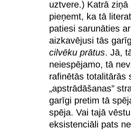
uztvere.) Katrā ziņā
pieņemt, ka tā liter
patiesi sarunāties a
aizkavējusi tās garīg
cilvēku prātus
. Jā, t
neiespējamo, tā nev
rafinētās totalitārās
„apstrādāšanas” stra
garīgi pretim tā spēja
spēja. Vai tajā vēstu
eksistenciāli pats 