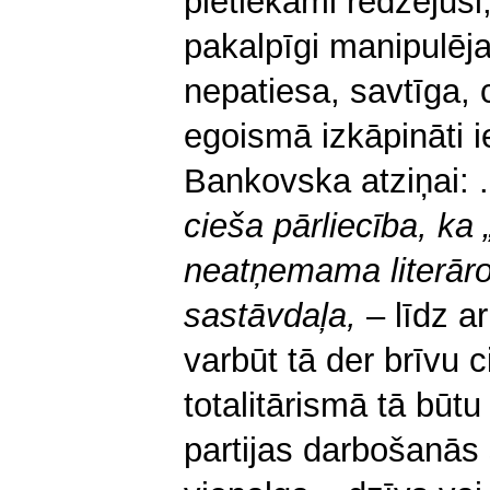
pietiekami redzējusi,
pakalpīgi manipulēj
nepatiesa, savtīga, c
egoismā izkāpināti i
Bankovska atziņai: .
cieša pārliecība, ka „
neatņemama literār
sastāvdaļa,
– līdz ar
varbūt tā der brīvu c
totalitārismā tā būtu
partijas darbošanās 