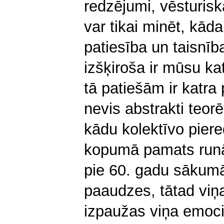
redzējumi, vēsturisk
var tikai minēt, kāda
patiesība un taisnīb
izšķiroša ir mūsu ka
tā patiešām ir katra
nevis abstrakti teor
kādu kolektīvo piere
kopumā pamats runā
pie 60. gadu sākum
paaudzes, tātad viņ
izpaužas viņa emoci