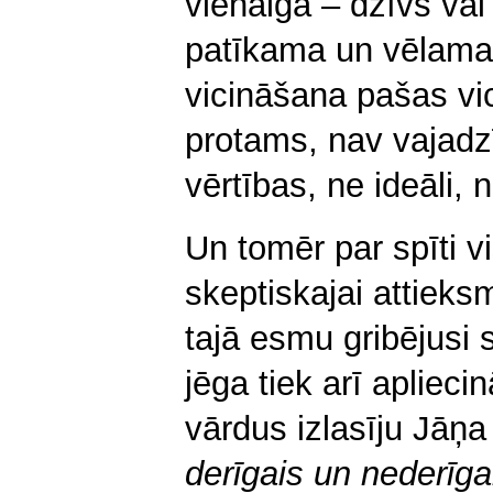
vienalga – dzīvs vai
patīkama un vēlama 
vicināšana pašas vi
protams, nav vajadzī
vērtības, ne ideāli, 
Un tomēr par spīti v
skeptiskajai attieks
tajā esmu gribējusi 
jēga tiek arī apliec
vārdus izlasīju Jāņ
derīgais un nederīga