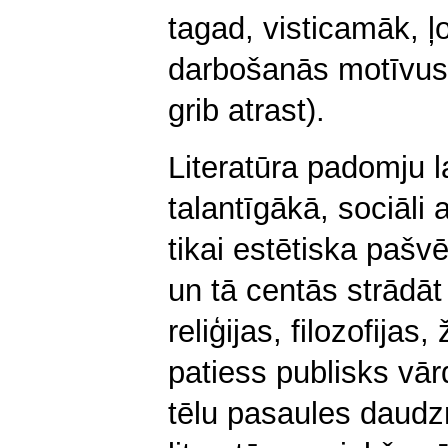
tagad, visticamāk, ļo
darbošanās motīvus 
grib atrast).
Literatūra padomju l
talantīgākā, sociāli 
tikai estētiska pašvē
un tā centās strādāt
reliģijas, filozofijas
patiess publisks vārd
tēlu pasaules daudz