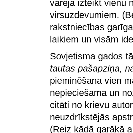
varēja izteikt vienu n
virsuzdevumiem. (Bet
rakstniecības garīga
laikiem un visām id
Sovjetisma gados t
tautas pašapziņa,
n
pieminēšana vien man
nepieciešama un nozī
citāti no krievu auto
neuzdrīkstējās apstrī
(Reiz kādā garākā a