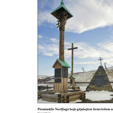
Piemineklis Noriļlagā bojā gājušajiem lietuviešiem 