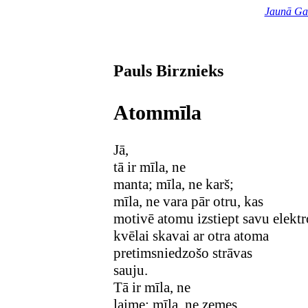
Jaunā Ga
Pauls Birznieks
Atommīla
Jā,
tā ir mīla, ne
manta; mīla, ne karš;
mīla, ne vara pār otru, kas
motivē atomu izstiept savu elekt
kvēlai skavai ar otra atoma
pretimsniedzo
šo strāvas
sauju.
Tā ir mīla, ne
laime; mīla, ne zemes