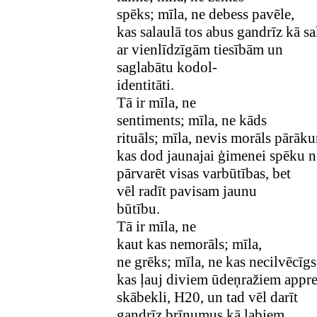
spēks; mīla, ne debess pavēle,
kas salaulā tos abus gandrīz kā s
ar vienlīdzīgām tiesībām un
saglabātu kodol-
identitāti.
Tā ir mīla, ne
sentiments; mīla, ne kāds
rituāls; mīla, nevis morāls pārāk
kas dod jaunajai ģimenei spēku ne
pārvarēt visas varbūtības, bet
vēl radīt pavisam jaunu
būtību.
Tā ir mīla, ne
kaut kas nemorāls; mīla,
ne grēks; mīla, ne kas necilvēcīgs
kas ļauj diviem ūdeņražiem appre
skābekli, H20, un tad vēl darīt
gandrīz brīnumus kā labiem