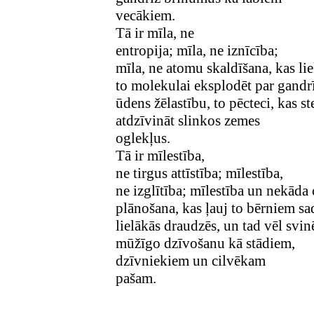
vecākiem.
Tā ir mīla, ne
entropija; mīla, ne iznīcība;
mīla, ne atomu skaldīšana, kas li
to molekulai eksplodēt par gandr
ūdens žēlastību,
to pēcteci, kas st
atdzīvināt slinkos zemes
oglekļus.
Tā ir mīlestība,
ne tirgus attīstība; mīlestība,
ne izglītība; mīlestība un nekāda 
plānošana, kas ļauj to bērniem sa
lielākās draudzēs, un tad vēl svin
mūžīgo dzīvošanu
kā
stādiem,
dzīvniekiem un cilvēkam
pašam.