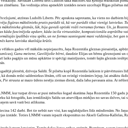
veikaliņu. Savukārt Libertu dēls Ludolfs sāka mācīties Ata Ķeniņa reālskolas pirmaj
 un zīmēšanu. Tas vedināja zēnu apmeklēt izstādes nesen uzceltajā Rīgas pilsētas
ētceļojumi
, atzīstas Ludolfs Liberts. Pēc apraksta saprotams, ka viens no darbiem b
vēju figūras mākslinieks pratis parādīt tā, kā var parādīt tikai vienīgi latviešus. Tie
la mākslinieka gleznās, lūk, bija guvuši optiski reāli tveramas formas.
Un, ja Rozent
mas kāda fascinējoša apdare, kāda izcila virtuozitāte, kompozicionāla asprātība vai 
formālajās īpašībās viņu spēks, un ne formas sasniegumi mani valdzināja, bet gan t
ēs katra latviska skatītāja krūtīs.
 vēlākos gados vēl mākslās nepiejaucēts, Jaņa Rozentāla gleznas piesaistīja, apbūra,
znīcas), Ganu meitene, Gavilējošie bērni,
daudzie Elijas un bērnu gleznojumi un ci
arī laiks pagājis un mūsu apkārtne ir spēcīgi mainījusies, tomēr šajās gleznās ieslē
mās.
adējā plenērā, dzīvoja Saldū. Šī pilsēta kopš Rozentāla laikiem ir pārvērtusies līd
ā domās redzi saldeniekus lēnām, cēli un svinīgi virzāmies lejup, lai atsāktu ikdie
, Pie strauta
ar mazo ūdens nesēju ziemas dienā, daža laba pavasara aina. Ar nēšiem
uz LNMM, kur turpat divus ar pusi mēnešus šogad skatāma Jaņa Rozentāla 150 gadu j
eku kā fotogrāfu, kas iemūžinājis Saldu un atsevišķus mirkļus no savas dzīves, tai sk
paņem savā varā bez atlikuma.
liecina 142 darbi. Bet tie nebūt nav visi, kas saglabājušies līdz mūsdienām. No Ja
bilejas izstāde. Toties LNMM varam iepazīt eksponātus no Akseli Gallena-Kallelas,
 jāredz katram latvietim. Tomēr dažas lietas gribas atzīmēt. Piemēram, varam ieraud