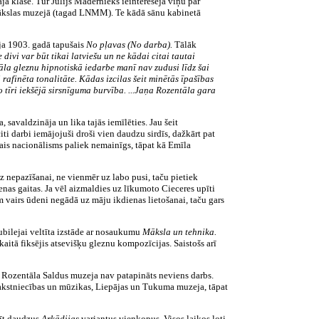
ā klasē. Tur Jūlijs Madernieks ieinteresēja viņu par
 mākslas muzejā (tagad LNMM). Te kādā sānu kabinetā
ija 1903. gadā tapušais
No pļavas (No darba).
Tālāk
 divi var būt tikai latviešu un ne kādai citai tautai
āla gleznu hipnotiskā iedarbe manī nav zudusi līdz šai
rafinēta tonalitāte. Kādas izcilas šeit minētās īpašības
o tīri iekšējā sirsnīguma burvība. ...Jaņa Rozentāla gara
 savaldzināja un lika tajās iemīlēties. Jau šeit
ti darbi iemājojuši droši vien daudzu sirdīs, dažkārt pat
ptais nacionālisms paliek nemainīgs, tāpat kā Emīla
z nepazīšanai, ne vienmēr uz labo pusi, taču pietiek
nas gaitas. Ja vēl aizmaldies uz līkumoto Cieceres upīti
 vairs ūdeni negādā uz māju ikdienas lietošanai, taču gars
ubilejai veltīta izstāde ar nosaukumu
Māksla un tehnika.
aitā fiksējis atsevišķu gleznu kompozīcijas. Saistošs arī
ņa Rozentāla Saldus muzeja nav patapināts neviens darbs.
 Rakstniecības un mūzikas, Liepājas un Tukuma muzeja, tāpat
zīt daudzus
Arkādijas
variantus vienkopus. Visos laikos ļoti