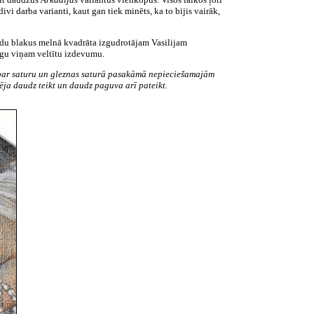
divi darba varianti, kaut gan tiek minēts, ka to bijis vairāk,
adu blakus melnā kvadrāta izgudrotājam Vasilijam
gu viņam veltītu izdevumu.
 par saturu un gleznas saturā pasakāmā nepieciešamajām
ēja daudz teikt un daudz paguva arī pateikt.