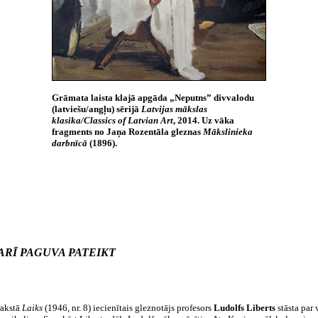
Grāmata laista klajā apgāda „Neputns” divvalodu
(latviešu/angļu) sērijā
Latvijas mākslas
klasika/Classics of Latvian Art
, 2014. Uz vāka
fragments no Jaņa Rozentāla gleznas
Mākslinieka
darbnīcā
(1896).
ARĪ PAGUVA PATEIKT
rakstā
Laiks
(1946, nr. 8) iecienītais gleznotājs profesors
Ludolfs Liberts
stāsta par 