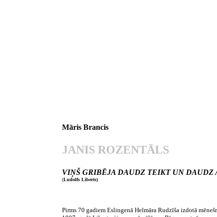
Māris Brancis
JANIS ROZENTĀLS
VIŅŠ GRIBĒJA DAUDZ TEIKT UN DAUDZ 
(
Ludolfs Liberts)
Pirms 70 gadiem Eslingenā Helmāra Rudzīša izdotā mēneš