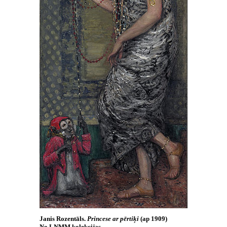
Janis Rozentāls.
Princese ar pērtiķi
(ap 1909)
No LNMM kolekcijas