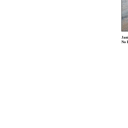
Jani
No 