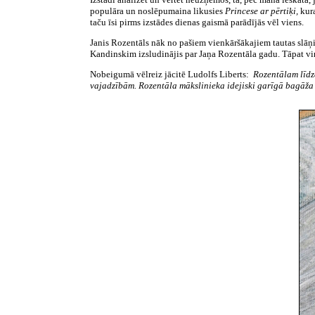
populāra un noslēpumaina likusies
Princese ar
pērtiķi,
kura
taču īsi pirms izstādes dienas gaismā parādījās vēl viens.
Janis Rozentāls nāk no pašiem vienkāršākajiem tautas slā
Kandinskim izsludinājis par Jaņa Rozentāla gadu. Tāpat vi
Nobeigumā vēlreiz jācitē Ludolfs Liberts:
Rozentālam līdze
vajadzībām. Rozentāla mākslinieka idejiski garīgā bagāža 