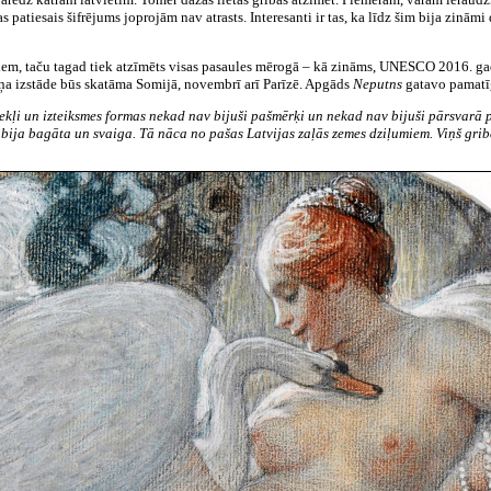
s patiesais šifrējums joprojām nav atrasts. Interesanti ir tas, ka līdz šim bija zināmi 
ņiem, taču tagad tiek atzīmēts visas pasaules mērogā – kā zināms, UNESCO 2016. g
ņa izstāde būs skatāma Somijā, novembrī arī Parīzē. Apgāds
Neputns
gatavo pamatī
kļi un izteiksmes formas nekad nav bijuši pašmērķi un nekad nav bijuši pārsvarā
bija bagāta un svaiga. Tā nāca no pašas Latvijas zaļās zemes dziļumiem. Viņš grib