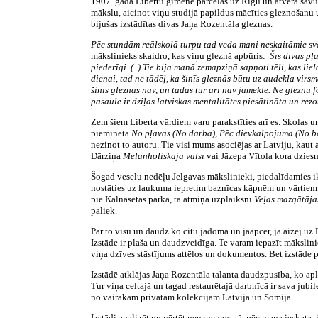
1907. gadā Libertu ģimene pārcēlās uz Rīgu un atvēra savu 
mākslu, aicinot viņu studijā papildus mācīties gleznošanu
bijušas izstādītas divas Jaņa Rozentāla gleznas.
Pēc stundām reālskolā turpu tad veda mani neskaitāmie sv
mākslinieks skaidro, kas viņu gleznā apbūris:
Šīs divas pļā
piederīgi. (..) Tie bija manā zemapziņā sapņoti tēli, kas lie
dienai, tad ne tādēļ, ka šinīs gleznās būtu uz audekla virs
šinīs gleznās nav, un tādas tur arī nav jāmeklē. Ne gleznu 
pasaule ir dziļas latviskas mentalitātes piesātināta un rezon
Zem šiem Liberta vārdiem varu parakstīties arī es. Skolas un
pieminētā
No pļavas (No darba), Pēc dievkalpojuma (No ba
nezinot to autoru. Tie visi mums asociējas ar Latviju, kaut 
Dārziņa
Melanholiskajā valsī
vai Jāzepa Vītola kora dzies
Šogad veselu nedēļu Jelgavas mākslinieki, piedalīdamies ikg
nostāties uz laukuma iepretim baznīcas kāpnēm un vārtiem, k
pie Kalnasētas parka, tā atmiņā uzplaiksnī
Veļas mazgātājas
paliek.
Par to visu un daudz ko citu jādomā un jāapcer, ja aizej 
Izstāde ir plaša un daudzveidīga. Te varam iepazīt mākslini
viņa dzīves stāstījums attēlos un dokumentos. Bet izstāde 
Izstādē atklājas Jaņa Rozentāla talanta daudzpusība, ko ap
Tur viņa celtajā un tagad restaurētajā darbnīcā ir sava ju
no vairākām privātām kolekcijām Latvijā un Somijā.
Izstādi analizēt un vērtēt neuzņemos, tā, pēc mana ieskata,