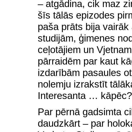
– atgādina, cik maz z
šīs tālās epizodes pi
paša prāts bija vairā
studijām, ģimenes no
ceļotājiem un Vjetnam
pārraidēm par kaut k
izdarībām pasaules otr
nolemju izrakstīt tālāk
Interesanta … kāpēc?
Par pērnā gadsimta ci
daudzkārt – par holoka