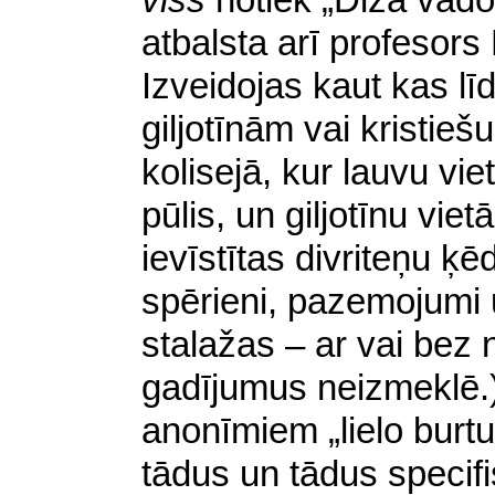
viss
notiek „Dižā vado
atbalsta arī profesors 
Izveidojas kaut kas līd
giljotīnām vai kristi
kolisejā, kur lauvu vie
pūlis, un giljotīnu viet
ievīstītas divriteņu ķē
spērieni, pazemojumi
stalažas – ar vai be
gadījumus neizmeklē.) M
anonīmiem „lielo burt
tādus un tādus specif