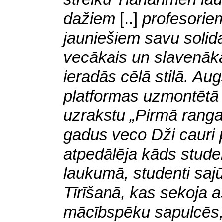
dažiem
[..]
profesoriem
jauniešiem savu solidar
vecākais un slavenāka
ieradās cēlā stilā. Aug
platformas uzmontētā k
uzrakstu „Pirmā ranga
gadus veco Dži cauri 
atpedālēja kāds stude
laukumā, studenti sajū
Tīrīšanā, kas sekoja a
mācībspēku sapulcēs, 