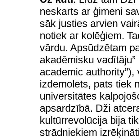
neskarts ar ģimeni sav
sāk justies arvien vai
notiek ar kolēģiem. Ta
vārdu. Apsūdzētam pa
akadēmisku vadītāju” 
academic authority
”),
izdemolēts, pats tiek 
universitātes kalpojo
apsardzībā. Dži atcer
kultūrrevolūcija bija t
strādniekiem izrēķināti