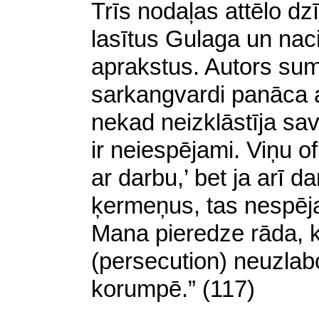
Trīs nodaļas attēlo dzī
lasītus Gulaga un nac
aprakstus. Autors su
sarkangvardi panāca 
nekad neizklāstīja sa
ir neiespējami. Viņu of
ar darbu,’ bet ja arī 
ķermeņus, tas nespēj
Mana pieredze rāda, 
(persecution) neuzlabo
korumpē.” (117)