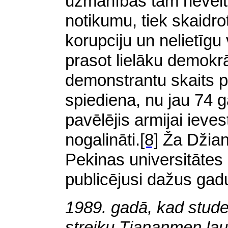
uzmanības tam neveltī
notikumu, tiek skaidrot
korupciju un nelietīgu
prasot lielāku demokr
demonstrantu skaits p
spiediena, nu jau 74
pavēlējis armijai ieves
nogalināti.
[8]
Ža Džianj
Pekinas universitātes 
publicējusi dažus gad
1989. gadā, kad stude
streiku Tiananmen lau