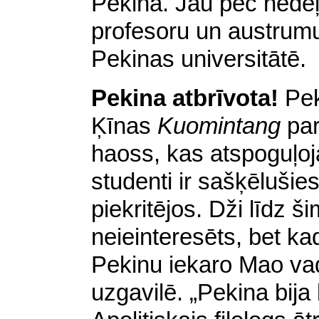
Pekinā. Jau pēc nedēļ
profesoru un austrumu
Pekinas universitātē.
Pekina atbrīvota!
Pek
Ķīnas
Kuomintang
part
haoss, kas atspoguļoja
studenti ir sašķēluši
piekritējos. Dži līdz šim
neieinteresēts, bet k
Pekinu iekaro Mao vad
uzgavilē. „Pekina bija 