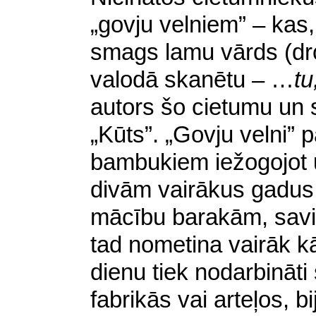
„govju velniem” – kas,
smags lamu vārds (dro
valodā skanētu – …
tu
autors šo cietumu un
„Kūts”. „Govju velni” pa
bambukiem iežogojot 
divām vairākus gadu
mācību barakām, savien
tad nometina vairāk kā
dienu tiek nodarbināt
fabrikās vai arteļos, 