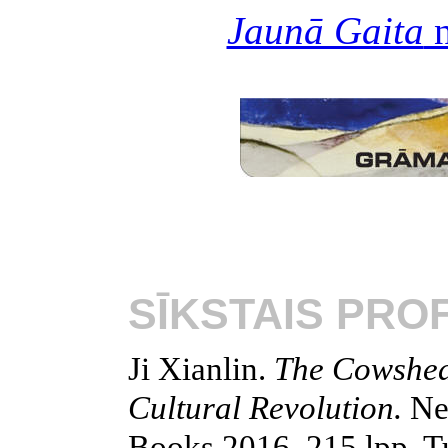
Jaunā Gaita
n
SĪKSTAIS PRO
Ji Xianlin.
The Cowshed
Cultural Revolution.
Ne
Books 2016. 215 lpp. T