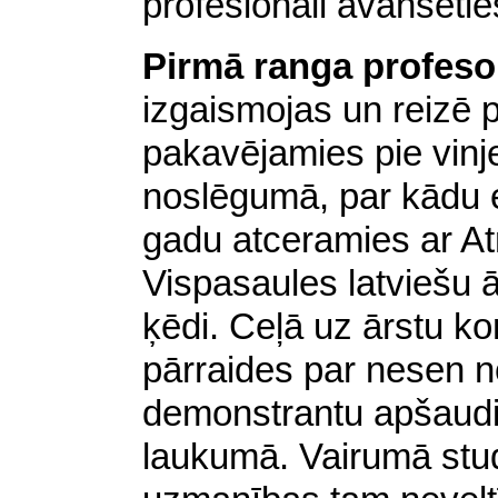
profesionāli avansēti
Pirmā ranga profeso
izgaismojas un reizē p
pakavējamies pie vinj
noslēgumā, par kādu 
gadu atceramies ar At
Vispasaules latviešu ā
ķēdi. Ceļā uz ārstu ko
pārraides par nesen n
demonstrantu apšaud
laukumā. Vairumā stud