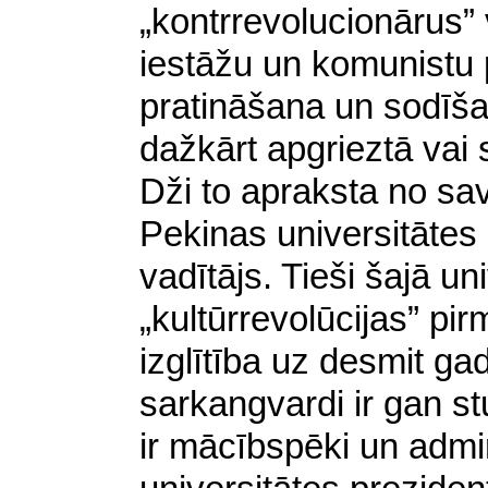
„kontrrevolucionārus” v
iestāžu un komunistu 
pratināšana un sodīšan
dažkārt apgrieztā vai 
Dži to apraksta no sa
Pekinas universitātes
vadītājs. Tieši šajā u
„kultūrrevolūcijas” pir
izglītība uz desmit ga
sarkangvardi ir gan st
ir mācībspēki un admin