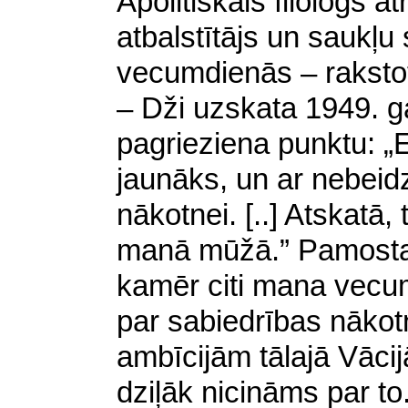
Apolitiskais filologs ā
atbalstītājs un saukļu
vecumdienās – raksto
– Dži uzskata 1949. 
pagrieziena punktu: „
jaunāks, un ar nebeid
nākotnei. [..] Atskatā, 
manā mūžā.” Pamostas
kamēr citi mana vecum
par sabiedrības nāko
ambīcijām tālajā Vāci
dziļāk nicināms par to