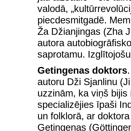
valodā, „kultūrrevolūc
piecdesmitgadē. Memu
Ža Džianjingas (Zha Ji
autora autobiogrāfisko
saprotamu. Izglītojošu
Getingenas doktors
.
autoru Dži Sjanlinu (J
uzzinām, ka viņš bijis 
specializējies īpaši I
un folklorā, ar doktor
Getingenas (Göttingen)