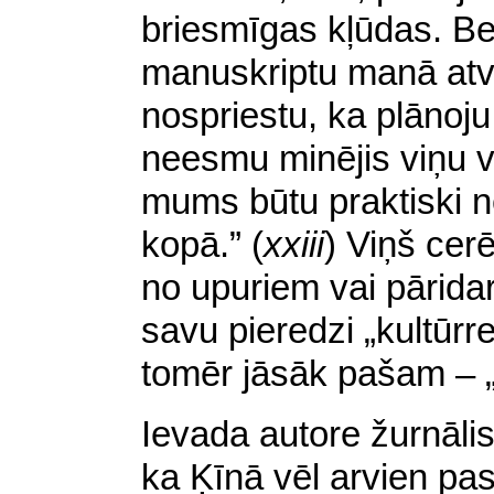
briesmīgas kļūdas. Bet
manuskriptu manā atvil
nospriestu, ka plānoju 
neesmu minējis viņu vā
mums būtu praktiski n
kopā.” (
xxiii
) Viņš cerē
no upuriem vai pāridarī
savu pieredzi „kultūrrev
tomēr jāsāk pašam – „
Ievada autore žurnāli
ka Ķīnā vēl arvien pas