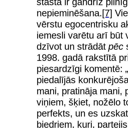
stāstā ir gandrīz piln
nepieminēšana.
[7]
Vie
vērstu egocentrisku a
iemesli varētu arī būt 
dzīvot un strādāt
pēc
s
1998. gadā rakstītā p
piesardzīgi komentē: 
piedalījās konkurējošaj
mani, pratināja mani,
viņiem, šķiet, nožēlo 
perfekts, un es uzska
biedriem, kuri, partej