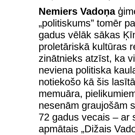
Nemiers Vadoņa
ģim
„politiskums” tomēr pa
gadus vēlāk sākas Ķīn
proletāriskā kultūras r
zinātnieks atzīst, ka 
neviena politiska kaula
notiekošo kā šis lasītā
memuāra, pielikumiem 
nesenām graujošām s
72 gadus vecais – ar 
apmātais „Dižais Vad