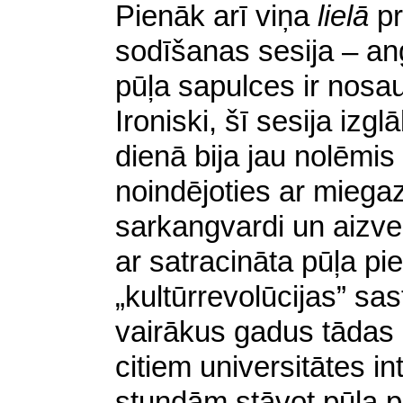
Pienāk arī viņa
lielā
pr
sodīšanas sesija – ang
pūļa sapulces ir nosau
Ironiski, šī sesija izgl
dienā bija jau nolēmis
noindējoties ar miega
sarkangvardi un aizve
ar satracināta pūļa pi
„kultūrrevolūcijas” sa
vairākus gadus tādas i
citiem universitātes i
stundām stāvot pūļa p