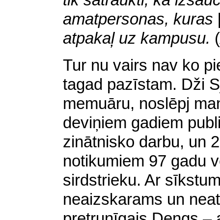
tik satraukti, ka izsa
amatpersonas, kuras
atpakaļ uz kampusu.
(
Tur nu vairs nav ko pi
tagad pazīstam. Dži S
memuāru, noslēpj manu
deviņiem gadiem publi
zinātnisko darbu, un
notikumiem 97 gadu v
sirdstrieku. Ar sīkstu
neaizskarams un neatv
pretrunīgais Dengs – 