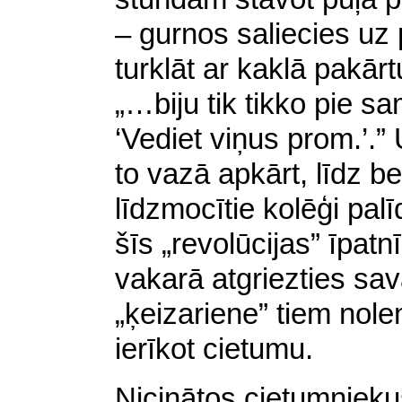
– gurnos saliecies uz
turklāt ar kaklā pakār
„…biju tik tikko pie s
‘Vediet viņus prom.’.” 
to vazā apkārt, līdz be
līdzmocītie kolēģi pal
šīs „revolūcijas” īpatn
vakarā atgriezties sav
„ķeizariene” tiem nolem
ierīkot cietumu.
Nicinātos cietumnieku