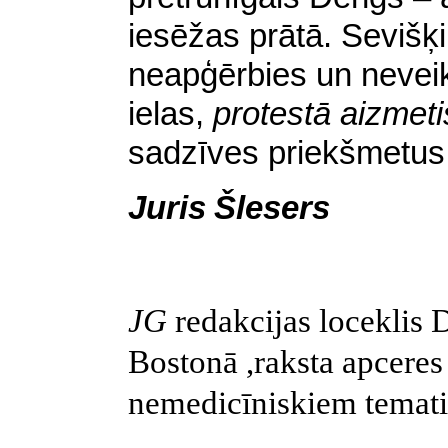
iesēžas prātā. Sevišķi
neapģērbies un neveikl
ielas,
protestā aizmeti
sadzīves priekšmetus
Juris
Šlesers
JG
redakcijas loceklis 
Bostonā
,
raksta apceres
nemedicīniskiem temat