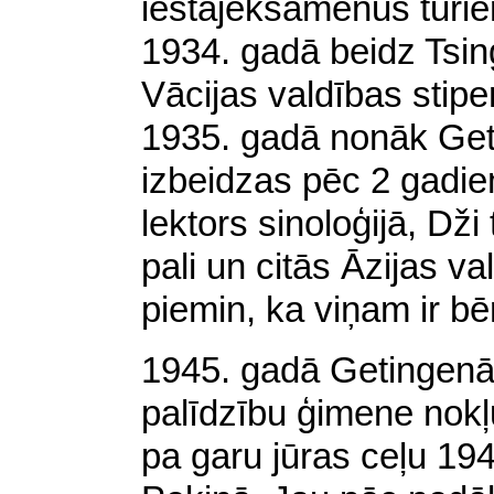
iestājeksāmenus turie
1934. gadā beidz Tsin
Vācijas valdības stipe
1935. gadā nonāk Get
izbeidzas pēc 2 gadie
lektors sinoloģijā, Dži
pali un citās Āzijas va
piemin, ka viņam ir bē
1945. gadā Getingenā 
palīdzību ģimene nokļ
pa garu jūras ceļu 194