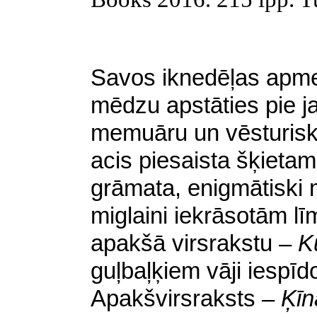
S
avos iknedēļas apmek
mēdzu apstāties pie ja
memuāru un vēsturisk
acis piesaista šķietam
grāmata, enigmātiski 
miglaini iekrāsotām l
apakšā virsrakstu –
K
guļbaļķiem vāji iespī
Apakšvirsraksts –
Ķīn