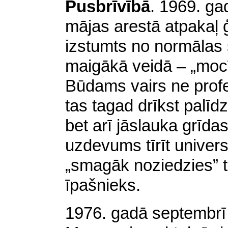
Pusbrīvībā
.
1969. gad
mājas arestā atpakaļ 
izstumts no normālas 
maigākā veidā – „mocī
Būdams vairs ne profe
tas tagad drīkst palī
bet arī jāslauka grīda
uzdevums tīrīt univers
„smagāk noziedzies” t
īpašnieks.
1976. gadā septembrī 