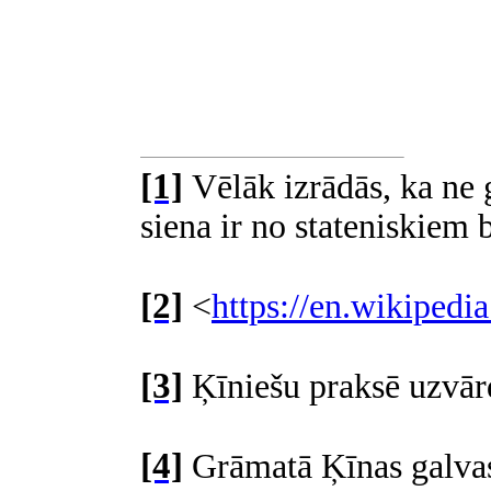
[1]
Vēlāk izrādās, ka ne g
siena ir no stateniskie
[2]
<
https://en.wikipedi
[3]
Ķīniešu praksē
uzvār
[4]
Grāmatā Ķīnas galvasp