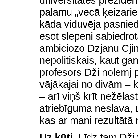
universitātes preziden
palamu „vecā ķeizari
kāda viduvēja pasnied
esot slepeni sabiedrot
ambiciozo Dzjanu Cjin
nepolitiskais, kaut ga
profesors Dži nolemj pie
vājākajai no divām – ka
– arī viņš krīt nežēlast
atriebīguma neslava, u
kas ar mani rezultātā n
Uz kūti
. Līdz tam Dži 