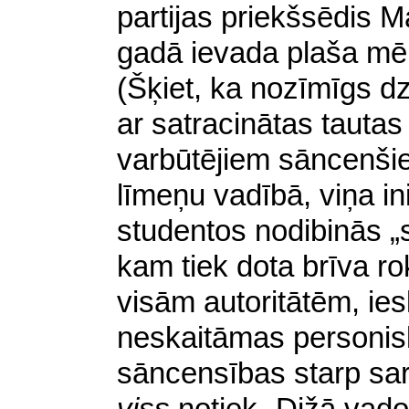
partijas priekšsēdis 
gadā ievada plaša mēr
(Šķiet, ka nozīmīgs dzi
ar satracinātas tauta
varbūtējiem sāncenšie
līmeņu vadībā, viņa in
studentos nodibinās „
kam tiek dota brīva rok
visām autoritātēm, ies
neskaitāmas personisk
sāncensības starp sa