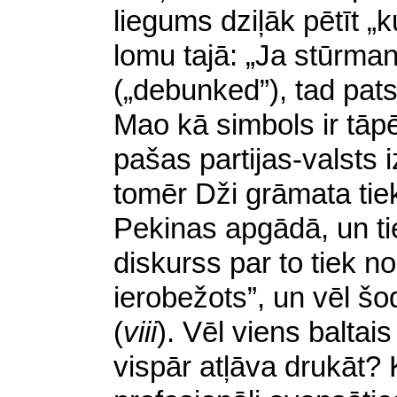
liegums dziļāk pētīt „k
lomu tajā: „Ja stūrman
(„debunked”), tad pats
Mao kā simbols ir tāpēc 
pašas partijas-valsts 
tomēr Dži grāmata tiek
Pekinas apgādā, un tie
diskurss par to tiek n
ierobežots”, un vēl šod
(
viii
). Vēl viens balta
vispār atļāva drukāt? 