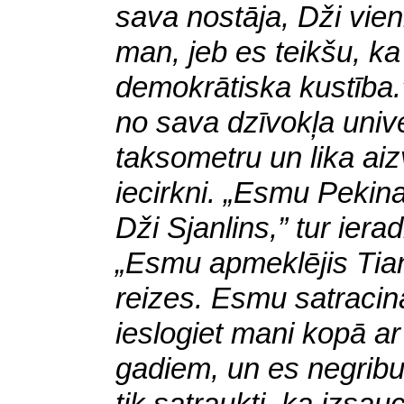
sava nostāja, Dži vienm
man, jeb es teikšu, ka 
demokrātiska kustība.
no sava dzīvokļa univ
taksometru un lika aiz
iecirkni. „Esmu Pekina
Dži Sjanlins,” tur ieradi
„Esmu apmeklējis Ti
reizes. Esmu satracin
ieslogiet mani kopā ar
gadiem, un es negribu i