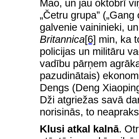
Mao, un jau oktobrī v
„Četru grupa” („Gang o
galvenie vaininieki, un
Britannica
[6]
min, ka t
policijas un militāru v
vadību pārņem agrākai
pazudinātais) ekonomi
Dengs (Deng Xiaoping
Dži atgriežas savā dar
norisinās, to neapraks
Klusi atkal kalnā
. Ot