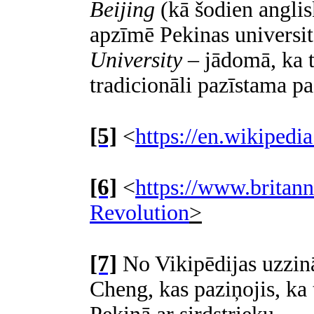
Beijing
(kā šodien anglisk
apzīmē Pekinas universitā
University
– jādomā, ka tā
tradicionāli pazīstama pa
[5]
<
https://en.wikipedi
[6]
<
https://www.britann
Revolution
>
[7]
No Vikipēdijas uzzinā
Cheng, kas paziņojis, ka