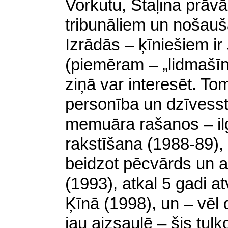
Vorkutu, Staļina prāv
tribunāliem un nošau
Izrādās – ķīniešiem ir
(piemēram – „lidmašīn
ziņā var interesēt. To
personība un dzīvesstā
memuāra rašanos – ilg
rak­stīšana (1988-89), 
beidzot pēcvārds un a
(1993), atkal 5 gadi at
Ķīnā (1998), un – vēl
jau aizsaulē – šis tul