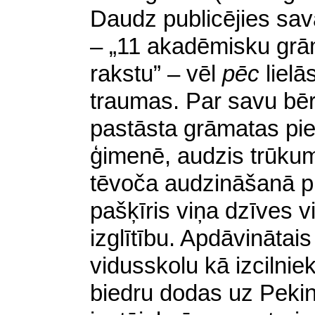
Daudz publicējies savā
– „11 akadēmisku grā
rakstu” – vēl
pēc
lielā
traumas. Par savu bēr
pastāsta grāmatas pi
ģimenē, audzis trūku
tēvoča audzināšanā pr
pašķīris viņa dzīves 
izglītību. Apdāvināta
vidusskolu kā izcilnie
biedru dodas uz Pekin