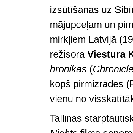
izsūtīšanas uz Sibīr
mājupceļam un pir
mirkļiem Latvijā (19
režisora
Viestura K
hronikas
(
Chronicle
kopš pirmizrādes (R
vienu no visskatītā
Tallinas starptautis