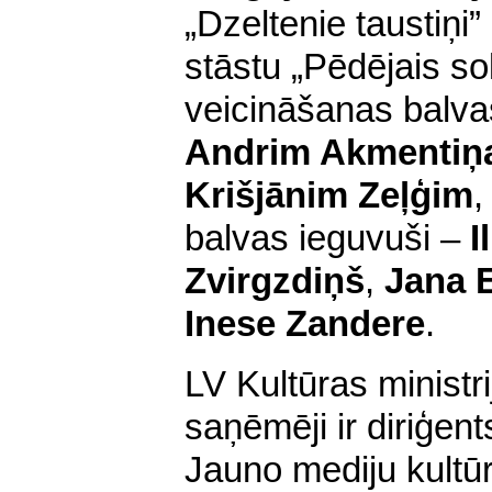
„Dzeltenie taustiņi
stāstu „Pēdējais so
veicināšanas balv
Andrim Akmenti
Krišjānim Zeļģim
,
balvas ieguvuši –
I
Zvirgzdiņš
,
Jana 
Inese Zandere
.
LV Kultūras ministri
saņēmēji ir diriģen
Jauno mediju kultūr