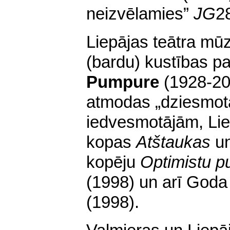
neizvēlamies”
JG
2
Liepājas teātra mū
(bardu) kustības pa
Pumpure
(1928-20
atmodas „dziesmotā
iedvesmotājām, Liep
kopas
Atštaukas
un
kopēju
Optimistu p
(1998) un arī Goda
(1998).