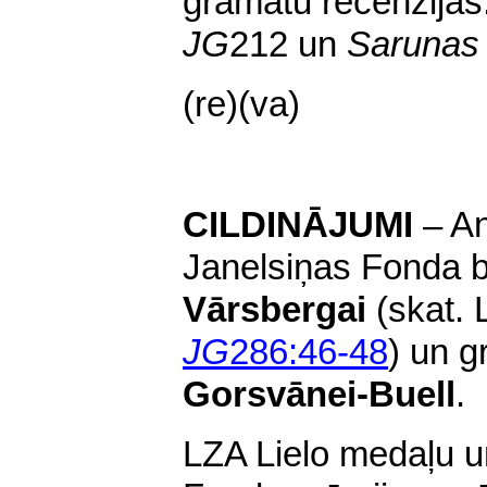
grāmatu recenzijas
JG
212 un
Sarunas 
(re)(va)
CILDINĀJUMI
– An
Janelsiņas Fonda b
Vārsbergai
(skat. 
JG
286:46-48
) un g
Gorsvānei-Buell
.
LZA Lielo medaļu u