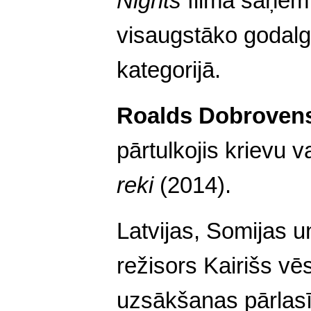
Nights
filma saņem 
visaugstāko godalg
kategorijā.
Roalds Dobroven
pārtulkojis krievu 
reki
(2014).
Latvijas, Somijas 
režisors Kairišs vē
uzsākšanas pārlasī