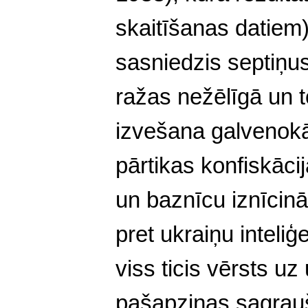
skaitīšanas datiem)
sasniedzis septiņu
ražas nežēlīgā un 
izvešana galvenok
pārtikas konfiskāci
un baznīcu iznīcin
pret ukraiņu inteliģ
viss ticis vērsts u
pašapziņas sagrauš