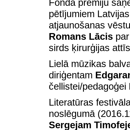
Fonda prēmiju sa
pētījumiem Latvija
atjaunošanas vēstu
Romans Lācis
par
sirds ķirurģijas attī
Lielā mūzikas balv
diriģentam
Edgara
čellistei/pedagoģei
Literatūras festivāl
noslēgumā (2016.11
Sergejam Timofe