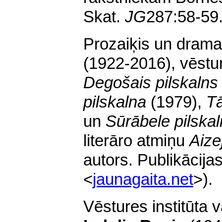
Skat.
JG
287:58-59
Prozaiķis un drama
(1922-2016), vēstur
Degošais pilskalns
pilskalna
(1979),
Tā
un
Sūrābele pilska
literāro atmiņu
Aize
autors. Publikācija
<
jaunagaita.net
>).
Vēstures institūta 