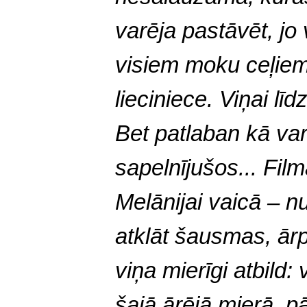
varēja pastāvēt, jo 
visiem moku ceļiem
lieciniece. Viņai līd
Bet patlaban kā va
sapelnījušos...
Film
Melānijai vaicā – nu,
atklāt šausmas, ārp
viņa mierīgi atbild:
šajā ārējā mierā, p