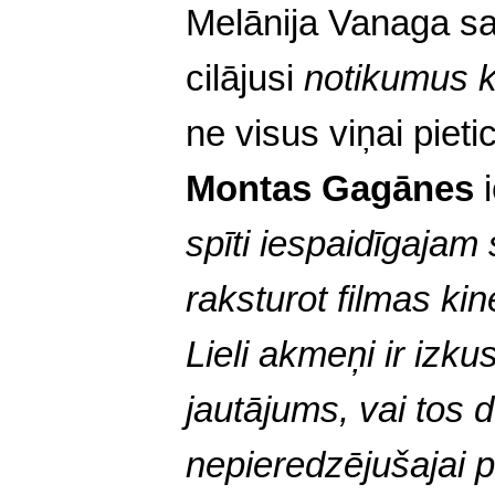
Melānija Vanaga s
cilājusi
notikumus 
ne visus
viņai pieti
Montas Gagānes
i
spīti iespaidīgajam
raksturot filmas ki
Lieli akmeņi ir izku
jautājums, vai tos d
nepieredzējušajai 