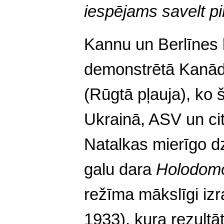
iespējams savelt p
Kannu un Berlīnes 
demonstrētā Kanād
(Rūgtā pļauja), ko 
Ukrainā, ASV un citu
Natalkas mierīgo d
galu dara
Holodom
režīma mākslīgi izr
1933), kura rezultā