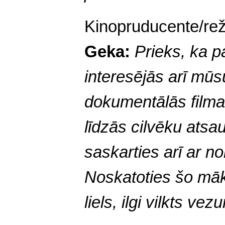
Kinopruducente/re
Geka:
Prieks, ka 
interesējās arī mūsu
dokumentālās filmas
līdzās cilvēku atsa
saskarties arī ar no
Noskatoties šo māks
liels, ilgi vilkts ve