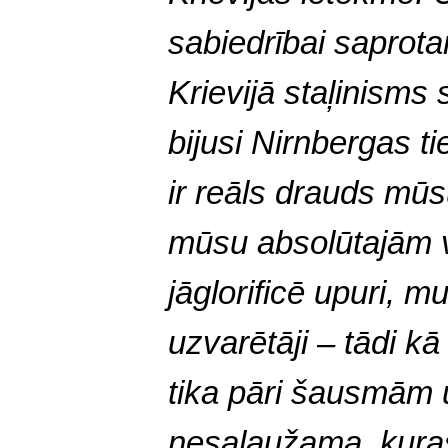
sabiedrībai saprota
Krievijā staļinisms
bijusi Nirnbergas ti
ir reāls drauds mūs
mūsu absolūtajām 
jāglorificē upuri, mu
uzvarētāji – tādi k
tika pāri šausmām u
nesalaužama, kuras