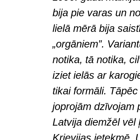
bija pie varas un no
lielā mērā bija saist
„orgāniem”. Variantu
notika, tā notika, c
iziet ielās ar karog
tikai formāli. Tāpēc 
joprojām dzīvojam 
Latvija diemžēl vēl 
Krievijas ietekmē. 