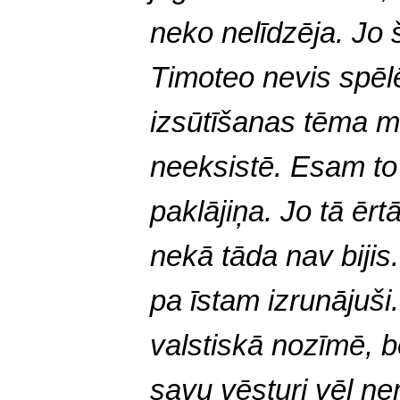
neko nelīdzēja. Jo 
Timoteo nevis spēlē
izsūtīšanas tēma mu
neeksistē. Esam to
paklājiņa. Jo tā ērtā
nekā tāda nav bijis
pa īstam izrunājuši.
valstiskā nozīmē, b
savu vēsturi vēl n