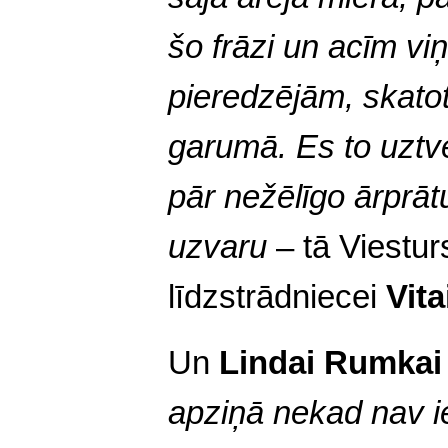
šo frāzi un acīm viņ
pieredzējām, skatot
garumā. Es to uztve
pār nežēlīgo ārprātu
uzvaru
– tā Viestur
līdzstrādniecei
Vita
Un
Lindai Rumka
apziņā nekad nav i