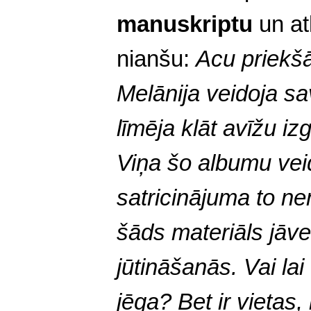
manuskriptu
un at
nianšu:
Acu priekšā
Melānija veidoja sa
līmēja klāt avīžu iz
Viņa šo albumu vei
satricinājuma to ne
šāds materiāls jāve
jūtināšanās. Vai la
jēga? Bet ir vietas