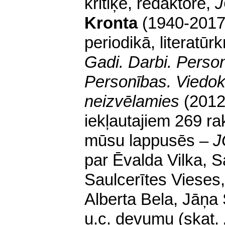
kritiķe, redaktore,
Kronta
(1940-2017)
periodikā, literatūr
Gadi. Darbi. Perso
Personības. Viedok
neizvēlamies
(2012)
iekļautajiem 269 ra
mūsu lappusēs –
J
par Ēvalda Vilka, S
Saulcerītes Viese
Alberta Bela, Jāņa
u.c. devumu (skat. 