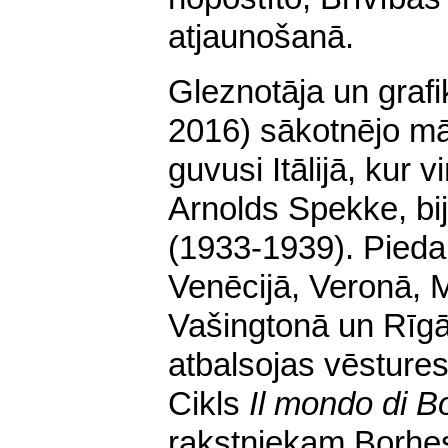
atjaunošanā.
Gleznotāja un grafi
2016) sākotnējo māk
guvusi Itālijā, kur 
Arnolds Spekke, bij
(1933-1939). Pieda
Venēcijā, Veronā, 
Vašingtonā un Rīgā
atbalsojas vēstures
Cikls
Il mondo di B
rakstniekam Borhe