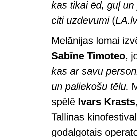
kas tikai ēd, guļ un
citi uzdevumi
(
LA.l
Melānijas lomai izv
Sabīne Timoteo
, 
kas ar savu personī
un paliekošu tēlu.
M
spēlē
Ivars Krasts
Tallinas kinofestivā
godalgotais operat