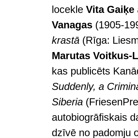
locekle
Vita Gaiķe
Vanagas
(1905-19
krastā
(Rīga: Liesm
Marutas Voitkus-
kas publicēts Kan
Suddenly, a Crimina
Siberia
(FriesenPre
autobiogrāfiskais d
dzīvē no padomju o