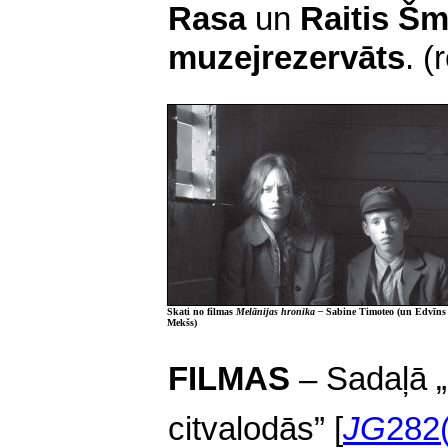
Rasa
un
Raitis Šm
muzejrezervāts
. (
Skati no filmas
Melānijas hronika –
Sabine Timoteo (un Edvīns
Mekšs)
FILMAS
– Sadaļā „
citvalodās” [
JG
282