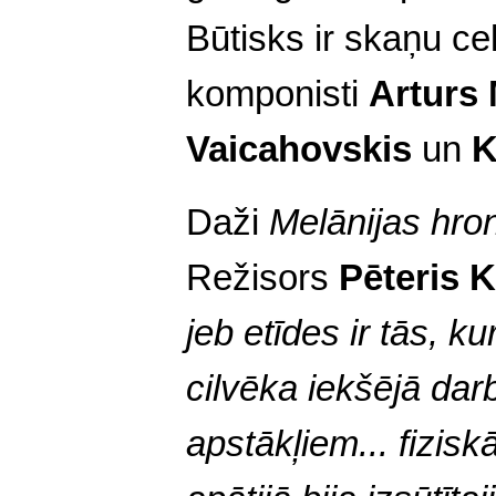
Būtisks ir skaņu cel
komponisti
Arturs
Vaicahovskis
un
K
Daži
Melānijas hro
Režisors
Pēteris K
jeb etīdes ir tās, ku
cilvēka iekšējā darb
apstākļiem... fizisk