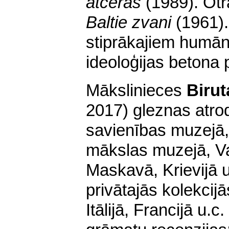
atceras
(1989). Otr
Baltie zvani
(1961).
stiprākajiem humā
ideoloģijas betona 
Mākslinieces
Biru
2017) gleznas atro
savienības muzejā,
mākslas muzejā, Val
Maskavā, Krievijā u
privātajās kolekcij
Itālijā, Francijā u.