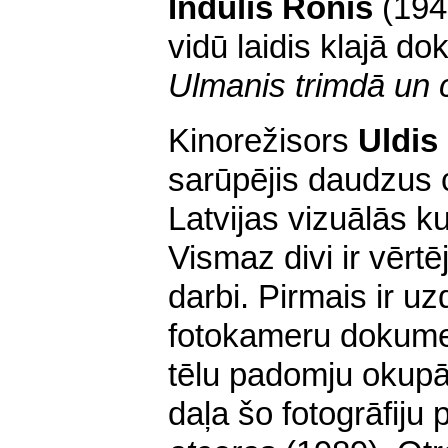
Indulis Ronis
(194
vidū laidis klajā 
Ulmanis trimdā un 
Kinorežisors
Uldis
sarūpējis daudzus 
Latvijas vizuālās 
Vismaz divi ir vērtēj
darbi. Pirmais ir u
fotokameru dokument
tēlu padomju okupāc
daļa šo fotogrāfiju