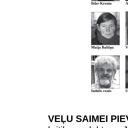
Ildze Kronta
A
Maija Baltiņa
V
Indulis ronis
U
VEĻU SAIMEI PI