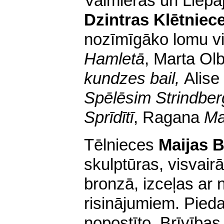
Valmieras un Liepāj
Dzintras Klētniec
nozīmīgāko lomu vi
Hamletā
, Marta Olb
kundzes bail,
Alise
Spēlēsim Strindber
Sprīdītī
, Ragana
Ma
Tēlnieces
Maijas B
skulptūras, visvair
bronzā, izceļas ar 
risinājumiem. Pieda
nopostīto, Brīvības