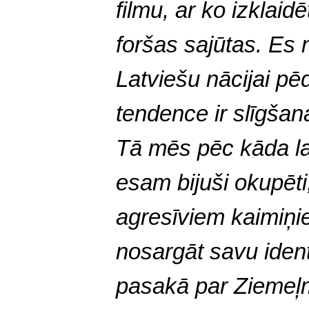
filmu, ar ko izklaidē
foršas sajūtas. Es 
Latviešu nācijai pē
tendence ir slīgšana
Tā mēs pēc kāda lai
esam bijuši okupēt
agresīviem kaimiņ
nosargāt savu identi
pasakā par Ziemeļm