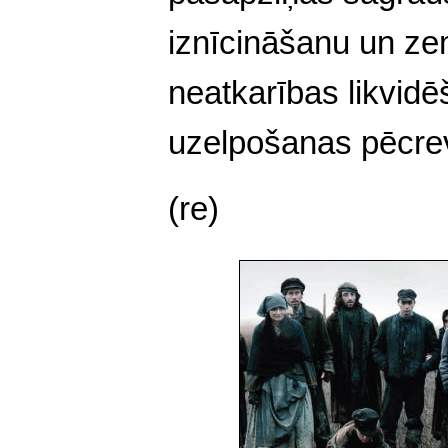
iznīcināšanu un z
neatkarības likvidē
uzelpošanas pēcrev
(re)