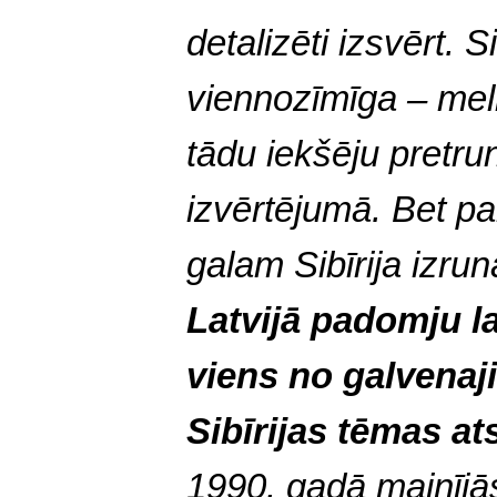
detalizēti izsvērt. S
viennozīmīga – meln
tādu iekšēju pretru
izvērtējumā. Bet pa
galam Sibīrija izru
Latvijā padomju la
viens no galvenaj
Sibīrijas tēmas at
1990. gadā mainījās