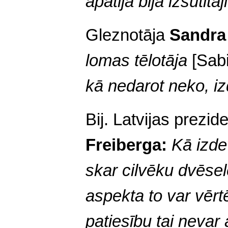
apātijā bija izsūtī
Gleznotāja
Sandra 
lomas tēlotāja
[Sab
kā nedarot neko, iz
Bij. Latvijas prezid
Freiberga:
Kā izde
skar cilvēku dvēsel
aspekta to var vērt
patiesību tai nevar