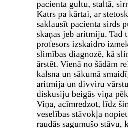
pacienta gultu, staltā, s
Katrs pa kārtai, ar steto
saklausīt pacienta sirds 
skaņas jeb aritmiju. Tad t
profesors izskaidro izme
slimības diagnozē, kā sli
ārstēt. Vienā no šādām re
kalsna un sākumā smaidīg
aritmija un divviru vārs
diskusiju beigās viņa pē
Viņa, acīmredzot, līdz ši
veselības stāvokļa nopiet
raudās sagumušo stāvu, ka