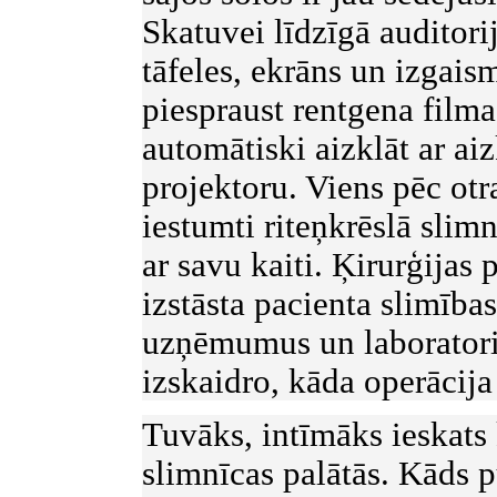
Skatuvei līdzīgā auditorij
tāfeles, ekrāns un izgaism
piespraust rentgena film
automātiski aizklāt ar ai
projektoru. Viens pēc otr
iestumti riteņkrēslā slimnī
ar savu kaiti. Ķirurģijas p
izstāsta pacienta slimība
uzņēmumus un laboratorij
izskaidro, kāda operācija
Tuvāks, intīmāks ieskats
slimnīcas palātās. Kāds 