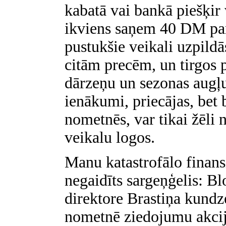
kabatā vai bankā piešķir
ikviens saņem 40 DM par 
pustukšie veikali uzpild
citām precēm, un tirgos 
dārzeņu un sezonas augļu
ienākumi, priecājas, bet 
nometnēs, var tikai žēli 
veikalu logos.
Manu katastrofālo finansi
negaidīts sargeņģelis: B
direktore Brastiņa kundz
nometnē ziedojumu akcij