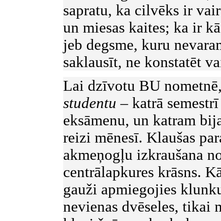
sapratu, ka cilvēks ir vai
un miesas kaites; ka ir k
jeb degsme, kuru nevaram 
saklausīt, ne konstatēt v
Lai dzīvotu BU nometnē, 
studentu –
katrā semestrī
eksāmenu, un katram bija
reizi mēnesī. Klaušas para
akmeņogļu izkraušana no
centrālapkures krāsns. Kā
gauži apmiegojies klunku
nevienas dvēseles, tikai m