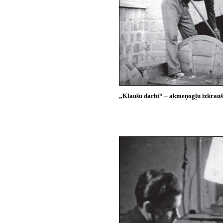
„Klaušu darbi“ – akmeņogļu izkrauša