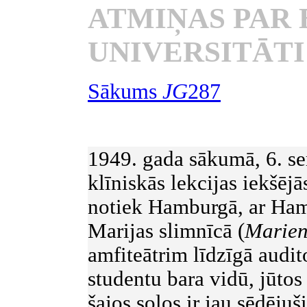
ATMIŅAS PAR 
UNIVERSITĀT
Sākums
JG
287
1949. gada sākumā, 6. se
klīniskās lekcijas iekšējā
notiek Hamburgā, ar Hamb
Marijas slimnīcā (
Marien
amfiteātrim līdzīgā audit
studentu bara vidū, jūto
šajos solos ir jau sēdējuš