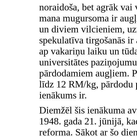
noraidoša, bet agrāk vai 
mana mugursoma ir augļu 
un diviem vilcieniem, uz
spekulatīva tirgošanās ir
ap vakariņu laiku un tūda
universitātes paziņojumu
pārdodamiem augļiem. Pe
līdz 12 RM/kg, pārdodu 
ienākums ir.
Diemžēl šis ienākuma avot
1948. gada 21. jūnijā, k
reforma. Sākot ar šo di