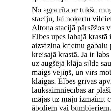
No agra rīta ar tukšu m
staciju, lai noķertu vil
Altona stacijā pārsēžos 
Elbes upes labajā krastā 
aizvizina krietnu gabalu 
kreisajā krastā. Ja ir labs
uz augšējā klāja silda sa
maigs vējiņš, un virs mot
klaigas. Elbes grīvas apvi
lauksaimniecības ar plaš
mājas uz māju izmainīt c
āboliem vai bumbieriem.