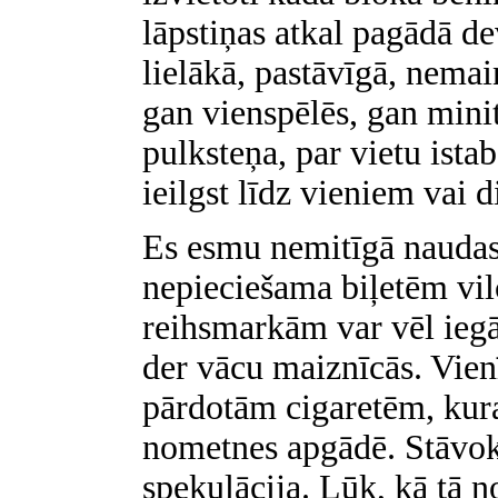
lāpstiņas atkal pagādā
lielākā, pastāvīgā, nemai
gan vienspēlēs, gan minit
pulksteņa, par vietu ista
ieilgst līdz vieniem vai 
Es esmu nemitīgā naudas
nepieciešama biļetēm vi
reihsmarkām var vēl iegā
der vācu maiznīcās. Vien
pārdotām cigaretēm, kur
nometnes apgādē. Stāvokl
spekulācija. Lūk, kā tā n