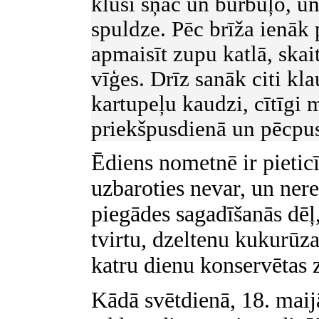
klusi šņāc un burbuļo, un
spuldze. Pēc brīža ienāk 
apmaisīt zupu katlā, skai
vīģes. Drīz sanāk citi kla
kartupeļu kaudzi, cītīgi 
priekšpusdienā un pēcpus
Ēdiens nometnē ir pieticī
uzbaroties nevar, un ner
piegādes sagadīšanās dēļ
tvirtu, dzeltenu kukurūza
katru dienu konservētas z
Kādā svētdienā, 18. maijā,