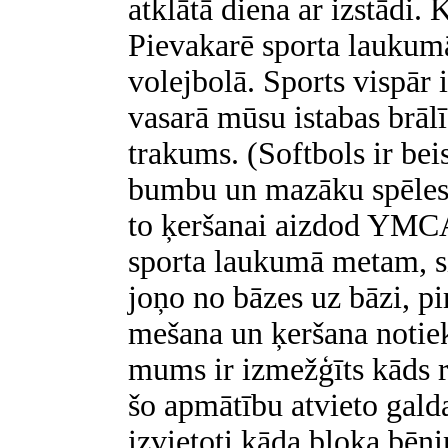
atklātā diena ar izstādi. K
Pievakarē sporta laukum
volejbolā. Sports vispār 
vasarā mūsu istabas brāl
trakums. (Softbols ir bei
bumbu un mazāku spēles
to ķeršanai aizdod YMCA.
sporta laukumā metam, s
joņo no bāzes uz bāzi, 
mešana un ķeršana notiek
mums ir izmežģīts kāds r
šo apmātību atvieto galda
izvietoti kāda bloka bēn