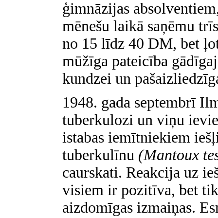
ģimnāzijas absolventiem,
mēnešu laikā saņēmu trīs 
no 15 līdz 40 DM, bet ļot
mūžīga pateicība gādīgaja
kundzei un pašaizliedzīg
1948. gada septembrī Il
tuberkulozi un viņu ievi
istabas iemītniekiem iešļ
tuberkulīnu
(Mantoux tes
caurskati. Reakcija uz ie
visiem ir pozitīva, bet t
aizdomīgas izmaiņas. Esm