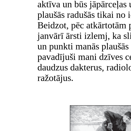
aktīva un būs jāpārceļas 
plaušās radušās tikai no i
Beidzot, pēc atkārtotām 
janvārī ārsti izlemj, ka 
un punkti manās plaušās 
pavadījuši mani dzīves c
daudzus dakterus, radiol
ražotājus.