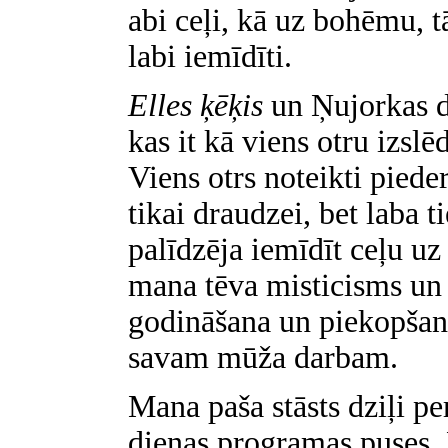
abi ceļi, kā uz bohēmu, tā
labi iemīdīti.
Elles ķēķis
un Ņujorkas dr
kas it kā viens otru izslē
Viens otrs noteikti piede
tikai draudzei, bet laba t
palīdzēja iemīdīt ceļu u
mana tēva misticisms un 
godināšana un piekopšan
savam mūža darbam.
Mana paša stāsts dziļi pe
dienas programas puses