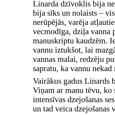
Linarda dzīvoklis bija n
bija sīks un nolaists – vi
nerūpējās, varēja atļauti
vecmodīga, dziļa vanna p
manuskriptu kaudzēm. Ied
vannu iztukšot, lai mazgā
vannas malai, redzēju pu
sapratu, ka vannu nekad 
Vairākus gadus Linards 
Viņam ar manu tēvu, ko 
intensīvas dzejošanas ses
un tad veica dzejošanas 