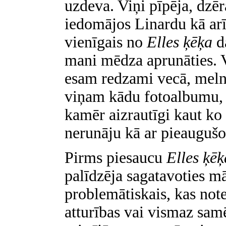
uzdeva. Viņi pīpēja, dzēr
iedomājos Linardu kā arī
vienīgais no
Elles ķēķa
da
mani mēdza aprunāties. V
esam redzami vecā, melnb
viņam kādu fotoalbumu, 
kamēr aizrautīgi kaut ko 
nerunāju kā ar pieaugušo,
Pirms piesaucu
Elles ķēķ
palīdzēja sagatavoties mā
problemātiskais, kas note
atturības vai vismaz sam