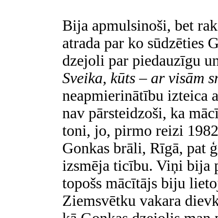
Bija apmulsinoši, bet rak
atrada par ko sūdzēties G
dzejoli par piedauzīgu u
Sveika, kūts – ar visām 
neapmierinātību izteica 
nav pārsteidzoši, ka māc
toni, jo, pirmo reizi 198
Gonkas brāli, Rīgā, pat ģ
izsmēja ticību. Viņi bija 
topošs mācītājs biju lieto
Ziemsvētku vakara dievk