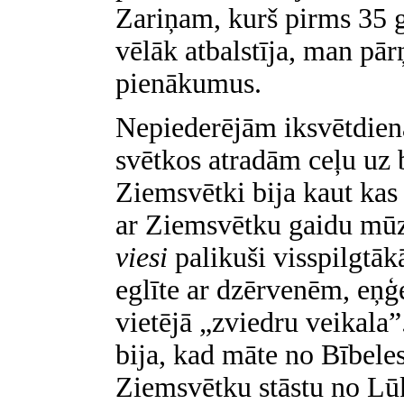
Zariņam, kurš pirms 35
vēlāk atbalstīja, man pā
pienākumus.
Nepiederējām iksvētdien
svētkos atradām ceļu uz
Ziemsvētki bija kaut kas 
ar Ziemsvētku gaidu mū
viesi
palikuši visspilgtā
eglīte ar dzērvenēm, eņ
vietējā „zviedru veikala”
bija, kad māte no Bībeles
Ziemsvētku stāstu no Lūk