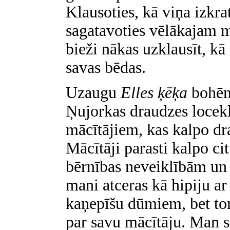
Klausoties, kā viņa izkrat
sagatavoties vēlākajam 
bieži nākas uzklausīt, k
savas bēdas.
Uzaugu
Elles ķēķa
bohēmā
Ņujorkas draudzes locekl
mācītājiem, kas kalpo dr
Mācītāji parasti kalpo cit
bērnības neveiklībām un 
mani atceras kā hipiju a
kaņepīšu dūmiem, bet to
par savu mācītāju. Man s