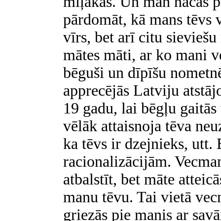
mīļākās. Un man nācās pr
pārdomāt, kā mans tēvs v
vīrs, bet arī citu sievie
mātes māti, ar ko mani v
bēguši un dīpīšu nometnē
apprecējās Latviju atstāj
19 gadu, lai bēgļu gaitās
vēlāk attaisnoja tēva neuz
ka tēvs ir dzejnieks, utt. 
racionalizācijām. Vecma
atbalstīt, bet māte atteic
manu tēvu. Tai vietā v
griezās pie manis ar sa