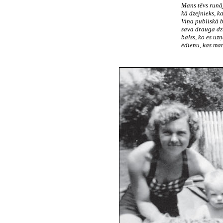
Mans tēvs runā
kā dzejnieks, k
Viņa publiskā b
sava drauga dz
balss, ko es uz
ēdienu, kas man