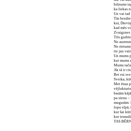
brīnums ta
ka liekas n
Un vai tad
Tās bezdie
kur, Dieviņ
kad mēs vi
Zvaigznes 
Trīs gudrie
No austr
No rietumi
tie jau vai
Un mums p
kur mums ra
Mums taču t
Ak tā ir cit
Bet esi sve
Sveika, kū
Met ēnas p
vējlukturi
basām kāj
pa sienu –
mugurām. 
lopu elpā, 
kur šai kūt
kur ieraudā
TAS BĒR