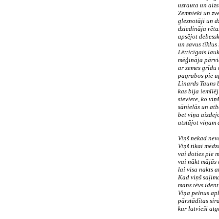
uzrauta un aizs
Zemnieki un zve
gleznotāji un d
dziedināja rēta
apsējot debess
un savus tīklus
Lētticīgais lau
mēģināja pārvie
ar zemes grīdu 
pagrabos pie u
Linards Tauns b
kas bija iemīlēj
sieviete, ko viņ
sānielās un atb
bet viņa aizdej
atstājot viņam 
Viņš nekad neva
Viņš tikai mēdza
vai doties pie m
vai nākt mājās 
lai visa nakts a
Kad viņš saļima
mans tēvs ident
Viņa pelnus ap
pārstādītas sir
kur latvieši at