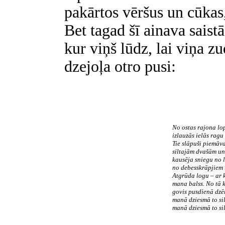
pakārtos vēršus un cūkas,
Bet tagad šī ainava saist
kur viņš lūdz, lai viņa z
dzejoļa otro pusi:
No ostas rajona l
izlauzās ielās ragu 
Tie slāpuši piemāv
siltajām dvašām u
kausēja sniegu no 
no debesskrāpjiem
Atgrūda logu – ar 
mana balss. No tā 
govis pusdienā dzē
manā dziesmā to sil
manā dziesmā to sil