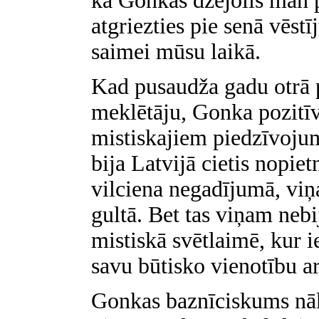
kā Gonkas dzejolis man p
atgriezties pie senā vēstī
saimei mūsu laikā.
Kad pusaudža gadu otrā p
meklētāju, Gonka pozitīv
mistiskajiem piedzīvoju
bija Latvijā cietis nopi
vilciena negadījumā, viņ
gultā. Bet tas viņam nebi
mistiskā svētlaimē, kur 
savu būtisko vienotību a
Gonkas baznīciskums nā