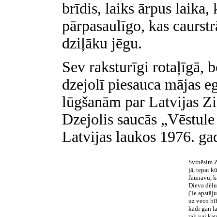
brīdis, laiks ārpus laika,
pārpasaulīgo, kas caurstr
dziļāku jēgu.
Sev raksturīgi rotaļīgā, b
dzejolī piesauca mājas egl
lūgšanām par Latvijas Zi
Dzejolis saucās „Vēstule
Latvijas laukos 1976. ga
Svinēsim 
jā, tepat k
Jaunavu, k
Dieva dēlu
(Te apstāju
uz veco bī
kādi gan l
tak vai kat