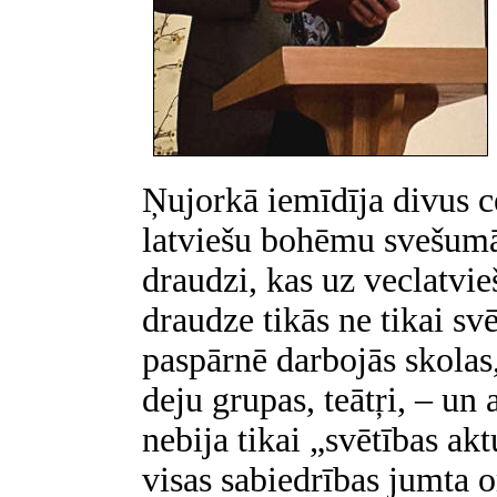
Ņujorkā iemīdīja divus ce
latviešu bohēmu svešumā
draudzi, kas uz veclatvi
draudze tikās ne tikai sv
paspārnē darbojās skolas,
deju grupas, teātŗi, – un
nebija tikai „svētības ak
visas sabiedrības jumta 