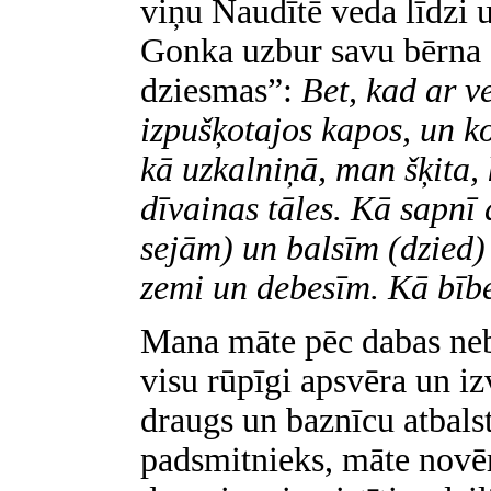
viņu Naudītē veda līdzi
Gonka uzbur savu bērna 
dziesmas”:
Bet, kad ar v
izpušķotajos kapos, un ko
kā uzkalniņā, man šķita,
dīvainas tāles. Kā sapnī
sejām) un balsīm (dzied) 
zemi un debesīm. Kā bībe
Mana māte pēc dabas nebi
visu rūpīgi apsvēra un izv
draugs un baznīcu atbalst
padsmitnieks, māte novēr