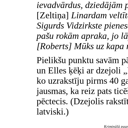
ievadvārdus, dziedājām 
[Zeltiņa]
Linardam veltīt
Sigurds Vidzirkste pienes
pašu rokām apraka, jo lā
[Roberts] Mūks uz kapa n
Pielikšu punktu savām 
un Elles ķēķi ar dzejoli 
ko uzrakstīju pirms 40 g
jausmas, ka reiz pats tic
pēctecis. (Dzejolis rakstī
latviski.)
Kriminālā pagr