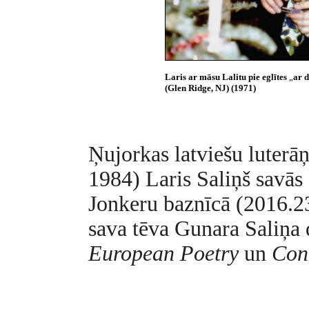
Laris ar māsu Lalitu pie eglītes
„
ar 
(Glen Ridge, NJ) (1971)
Ņujorkas latviešu luterā
1984)
Laris Saliņš savās
Jonkeru baznīcā (2016.23
sava tēva Gunara Saliņa 
European Poetry
un
Con