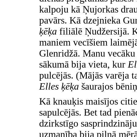
kalpoju kā Ņujorkas drau
pavārs. Kā dzejnieka Gu
ķēķa
filiālē Ņudžersijā. K
maniem vecīšiem laimējās
Glenridžā. Manu vecāku 
sākumā bija vieta, kur
El
pulcējās. (Mājās varēja 
Elles ķēķa
šaurajos bēniņ
Kā knauķis maisījos citi
sapulcējās. Bet tad pienā
dzirkstīgo sasprindzināj
uzmanība bija pilnā mērā