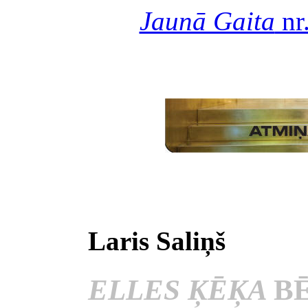
Jaunā Gaita
nr
Laris Saliņš
ELLES ĶĒĶA
B