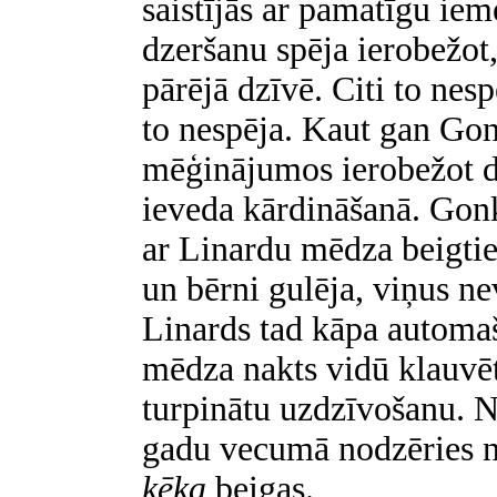
saistījās ar pamatīgu iem
dzeršanu spēja ierobežot, 
pārējā dzīvē. Citi to nesp
to nespēja. Kaut gan Gon
mēģinājumos ierobežot d
ieveda kārdināšanā. Gonka
ar Linardu mēdza beigti
un bērni gulēja, viņus n
Linards tad kāpa automašī
mēdza nakts vidū klauvēt
turpinātu uzdzīvošanu. N
gadu vecumā nodzēries n
ķēķa
beigas.