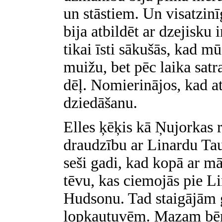
un stāstiem. Un visatzin
bija atbildēt ar dzejisku 
tikai īsti sākušās, kad m
muižu, bet pēc laika sa
dēļ. Nomierinājos, kad at
dziedāšanu.
Elles ķēķis kā Ņujorkas r
draudzību ar Linardu Tau
seši gadi, kad kopā ar māt
tēvu, kas ciemojās pie L
Hudsonu. Tad staigājām 
lopkautuvēm. Mazam bēr