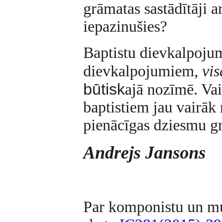
grāmatas sastādītāji 
iepazinušies?
Baptistu dievkalpojum
dievkalpojumiem,
vis
būtisk
ajā nozīmē. Vai
baptistiem jau vairāk
pienācīgas dziesmu g
Andrejs Jansons
Par komponistu un m