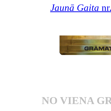
Jaunā Gaita
nr
NO VIENA G