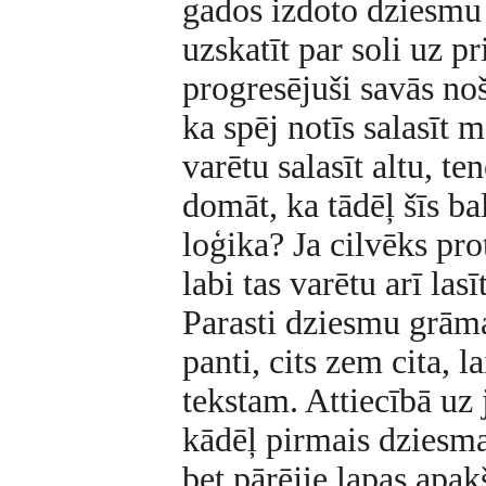
gados izdoto dziesmu
uzskatīt par soli uz pr
progresējuši savās noš
ka spēj notīs salasīt me
varētu salasīt altu, te
domāt, ka tādēļ šīs ba
loģika? Ja cilvēks prot
labi tas varētu arī las
Parasti dziesmu grām
panti, cits zem cita, l
tekstam. Attiecībā uz 
kādēļ pirmais dziesma
bet pārējie lapas apak