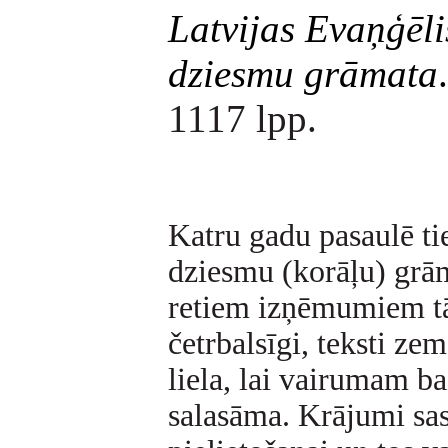
Latvijas Evaņģēli
dziesmu grāmata
1117 lpp.
Katru gadu pasaulē ti
dziesmu (korāļu) grām
retiem izņēmumiem t
četrbalsīgi, teksti ze
liela, lai vairumam b
salasāma. Krājumi sast