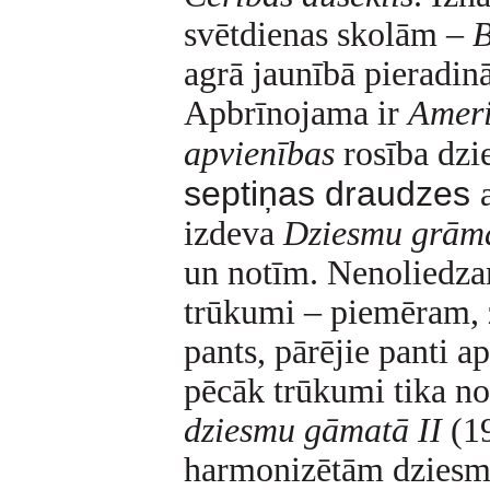
svētdienas skolām –
B
agrā jaunībā pieradinā
Apbrīnojama ir
Ameri
apvienības
rosība dzi
septiņas draudzes
izdeva
Dziesmu grām
un notīm. Nenoliedzam
trūkumi – piemēram, 
pants, pārējie panti a
pēcāk trūkumi tika no
dziesmu gāmatā II
(19
harmonizētām dziesm