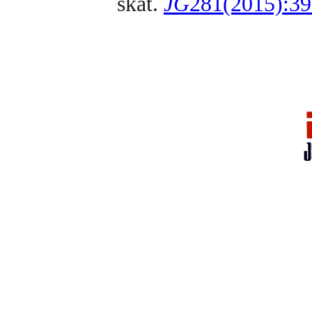
skat.
JG
281(2015):39