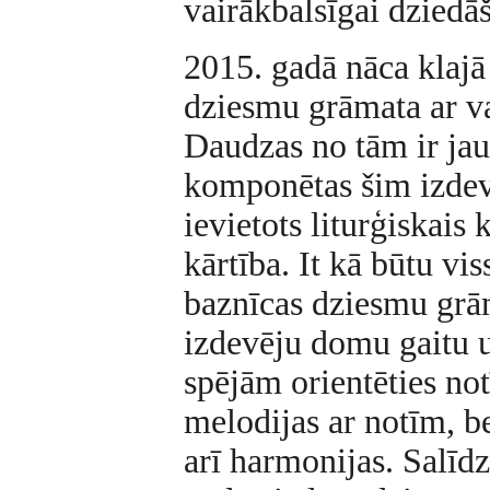
vairākbalsīgai dziedā
2015. gadā nāca klajā
dziesmu grāmata ar v
Daudzas no tām ir jaun
komponētas šim izde
ievietots liturģiskai
kārtība. It kā būtu vi
baznīcas dziesmu grāma
izdevēju domu gaitu u
spējām orientēties not
melodijas ar notīm, b
arī harmonijas. Salīdz