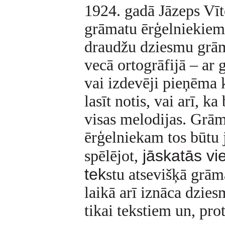
1924. gadā Jāzeps Vīt
grāmatu ērģelniekiem.
draudžu dziesmu grām
vecā ortogrāfijā – ar 
vai izdevēji pieņēma 
lasīt notis, vai arī, k
visas melodijas. Grām
ērģelniekam tos būtu 
jāskatās vie
spēlējot,
tek
stu atsevišķā grā
laikā arī iznāca dzie
tikai tekstiem un, pro