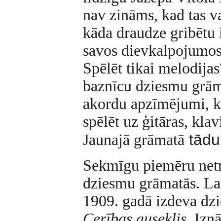
nav zināms, kad tas va
kāda draudze gribētu
savos dievkalpojumos
Spēlēt tikai melodijas
baznīcu dziesmu grām
akordu apzīmējumi, k
spēlēt uz ģitāras, kla
tādu
Jaunajā grāmatā
Sekmīgu piemēru netrū
dziesmu grāmatās. Lat
1909. gadā izdeva dz
Cerības auseklis
. Izn