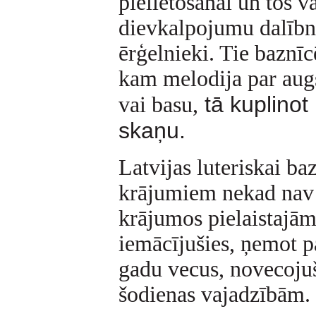
pielietošanai un tos v
dievkalpojumu dalībni
ērģelnieki. Tie baznīcē
kam melodija par augs
tā kuplinot
vai basu,
skaņu.
Latvijas luteriskai b
krājumiem nekad nav 
krājumos pielaistajā
iemācījušies, ņemot p
gadu vecus, novecojuš
šodienas vajadzībām.