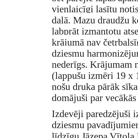
vienlaicīgi lasītu noti
daļā.
Mazu draudžu ko
labprāt izmantotu atse
krājumā nav četrbalsī
dziesmu harmonizējum
nederīgs
. Krājumam n
(lappušu izmēri 19 x 
nošu druka pārāk sīka
domājuši par vecākās
Izdevēji paredzējuši 
dziesmu pavadījumiem
līdzīgu Jāzepa Vītola