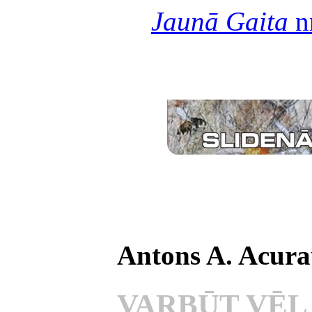
Jaunā Gaita
n
Antons A. Acura
VARBŪT VĒL