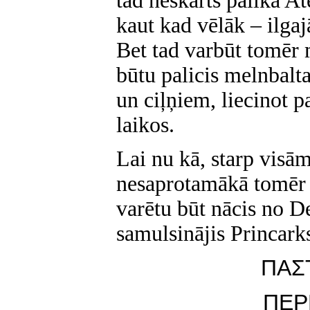
tad neskārts palika A
kaut kad vēlāk – ilga
Bet tad varbūt tomēr
būtu palicis melnbalta
un ciļņiem, liecinot p
laikos.
Lai nu kā, starp visā
nesaprotamākā tomēr ir
varētu būt nācis no D
samulsinājis Princark
ΠΑΣ
ΠΕΡ