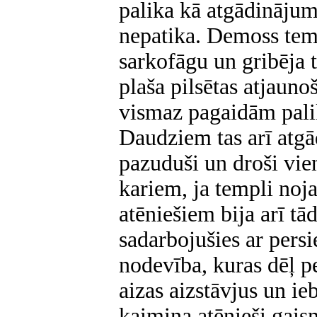
palika kā atgādinājum
nepatika. Demoss tem
sarkofāgu un gribēja t
plaša pilsētas atjauno
vismaz pagaidām pali
Daudziem tas arī atgā
pazuduši un droši vie
kariem, ja templi noj
atēniešiem bija arī tād
sadarbojušies ar persi
nodevība, kuras dēļ p
aizas aizstāvjus un i
kaimiņa atēnieši gais