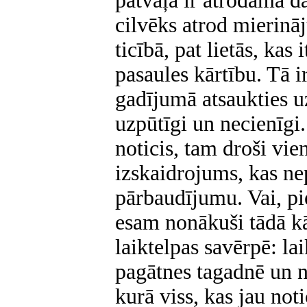
patvaļa ir atrodama d
cilvēks atrod mierin
ticībā, pat lietās, kas
pasaules kārtību. Tā ir
gadījumā atsaukties uz
uzpūtīgi un necienīgi. 
noticis, tam droši vie
izskaidrojums, kas nep
pārbaudījumu. Vai, pi
esam nonākuši tādā kā 
laiktelpas savērpē: la
pagātnes tagadnē un nā
kurā viss, kas jau noti