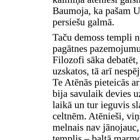
Baumoja, ka pašam Us
persiešu galmā.
Taču demoss templi ne
pagātnes pazemojumu. 
Filozofi sāka debatēt,
uzskatos, tā arī nespēj
Te Atēnās pieteicās ar
bija savulaik devies
laikā un tur ieguvis 
celtnēm. Atēnieši, viņ
melnais nav jānojauc,
templis – baltā marmo