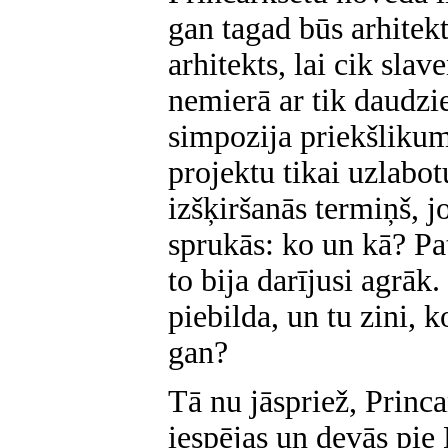
gan tagad būs arhitek
arhitekts, lai cik sla
nemierā ar tik daudzi
simpozija priekšlikumi
projektu tikai uzlabot
izšķiršanās termiņš, j
sprukās: ko un kā? Pa
to bija darījusi agrāk.
piebilda, un tu zini, 
gan?
Tā nu jāspriež, Princa
iespējas un devās pie 