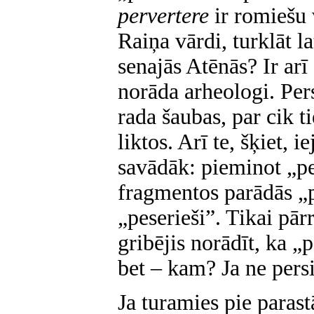
pervertere
ir romiešu 
Raiņa vārdi, turklāt l
senajās Atēnās? Ir arī
norāda arheologi. Per
rada šaubas, par cik tie
liktos. Arī te, šķiet, i
savādāk: pieminot „pe
fragmentos parādās „p
„peserieši”. Tikai pār
gribējis norādīt, ka „
bet – kam? Ja ne persi
Ja turamies pie parastā