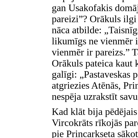
gan Usakofakis domāja
pareizi”? Orākuls ilg
nāca atbilde: „Taisnīg
likumīgs ne vienmēr ir
vienmēr ir pareizs.” T
Orākuls pateica kaut k
galīgi: „Pastaveskas p
atgriezies Atēnās, Pri
nespēja uzrakstīt sav
Kad klāt bija pēdējais
Vircokrāts rīkojās par
pie Princarkseta sāko