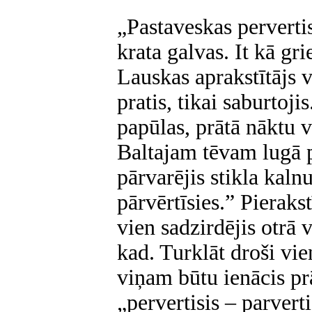
„Pastaveskas pervertis
krata galvas. It kā gri
Lauskas aprakstītājs v
pratis, tikai saburtoji
papūlas, prātā nāktu v
Baltajam tēvam lugā p
pārvarējis stikla kalnu
pārvērtīsies.” Pierakst
vien sadzirdējis otrā v
kad. Turklāt droši vie
viņam būtu ienācis prā
„pervertisis – parverti