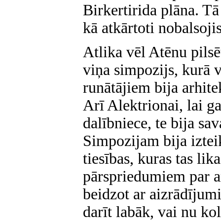
Birkertirida plāna. Tā
kā atkārtoti nobalsoji
Atlika vēl Atēnu pilsē
viņa simpozijs, kurā 
runātājiem bija arhitek
Arī Alektrionai, lai g
dalībniece, te bija sa
Simpozijam bija iztei
tiesības, kuras tas lik
pārspriedumiem par a
beidzot ar aizrādījum
darīt labāk, vai nu ko