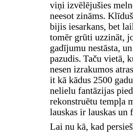
viņi izvēlējušies meln
neesot zināms. Klīdu
bijis iesarkans, bet la
tomēr grūti uzzināt, 
gadījumu nestāsta, un
pazudis. Taču vietā, ku
nesen izrakumos atras
it kā kādus 2500 gad
nelielu fantāzijas pie
rekonstruētu tempļa mi
lauskas ir lauskas un 
Lai nu kā, kad persieši