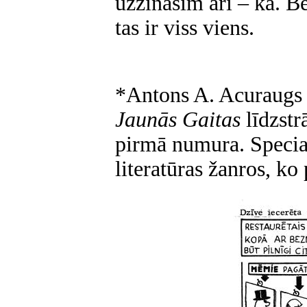
uzzināsim arī – kā. Be
tas ir viss viens.
*
Antons A. Acuraugs 
Jaunās Gaitas
līdzstr
pirmā numura. Special
literatūras žanros, ko