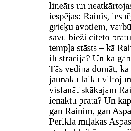
lineārs un neatkārtojas
iespējas: Rainis, iesp
grieķu avotiem, varb
savu bieži citēto prāt
tempļa stāsts – kā Rai
ilustrācija? Un kā gan
Tās vedina domāt, ka 
jaunāku laiku viltoju
visfanātiskākajam Rai
ienāktu prātā? Un kāp
gan Rainim, gan Aspaz
Perikla mīļākās Aspasi