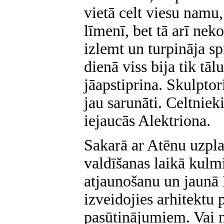
vietā celt viesu namu,
līmenī, bet tā arī neko
izlemt un turpināja sp
dienā viss bija tik tālu
jāapstiprina. Skulptori
jau sarunāti. Celtniek
iejaucās Alektriona.
Sakarā ar Atēnu uzpl
valdīšanas laikā kulm
atjaunošanu un jaunā 
izveidojies arhitektu 
pasūtinājumiem. Vai nu