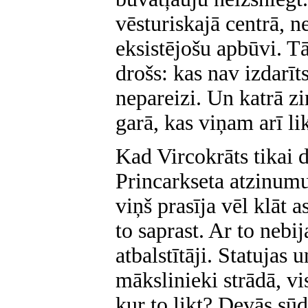
vēsturiskajā centrā, 
eksistējošu apbūvi. Tā
drošs: kas nav izdarīt
nepareizi. Un katrā zi
garā, kas viņam arī li
Kad Vircokrāts tikai 
Princarkseta atzinumu
viņš prasīja vēl klāt 
to saprast. Ar to nebi
atbalstītāji. Statujas u
mākslinieki strādā, vi
kur to likt? Devās sūd