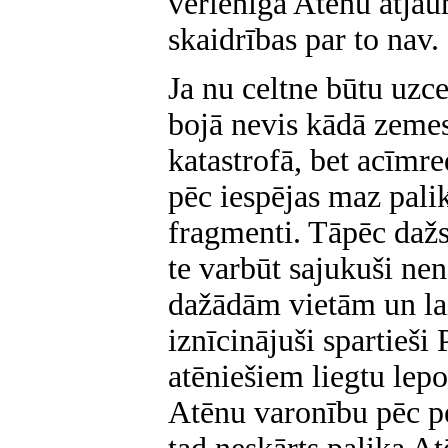
vērienīgā Atēnu atjau
skaidrības par to nav.
Ja nu celtne būtu uzce
bojā nevis kādā zemes
katastrofā, bet acīmre
pēc iespējas maz palikt
fragmenti. Tāpēc dažs
te varbūt sajukuši n
dažādām vietām un la
iznīcinājuši spartieši 
atēniešiem liegtu lep
Atēnu varonību pēc p