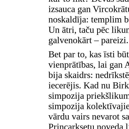
izsauca gan Vircokrāt
noskaldīja: templim b
Un ātri, taču pēc liku
galvenokārt – pareizi. 
Bet par to, kas īsti bū
vienprātības, lai gan
bija skaidrs: nedrīkstē
iecerējis. Kad nu Birk
simpozija priekšlikum
simpozija kolektīvaj
vārdu vairs nevarot sa
Princarksetu noveda l