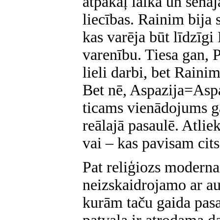
atpakaļ laikā un senaj
liecības. Rainim bija 
kas varēja būt līdzīgi
varenību. Tiesa gan, 
lieli darbi, bet Rainim
Bet nē, Aspazija=Aspa
ticams vienādojums ga
reālajā pasaulē. Atliek
vai – kas pavisam cits
Pat reliģiozs modernai
neizskaidrojamo ar au
kurām taču gaida pasa