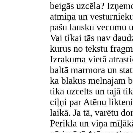
beigās uzcēla? Izņemot
atmiņā un vēsturnieku
pašu lausku vecumu u
Vai tikai tās nav dau
kurus no tekstu frag
Izrakuma vietā atrasti
baltā marmora un statu
ka blakus melnajam ba
tika uzcelts un tajā ti
ciļņi par Atēnu likten
laikā. Ja tā, varētu do
Perikla un viņa mīļā