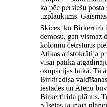
ka pēc persiešu posta
uzplaukums. Gaismas 
Skices, ko Birkertiridi
demosu, gan vismaz da
kolonnu četrstūris pie
Atikas aristokrātija pr
visai patika atgādināj
okupācijas laikā. Tā āt
Birkiradisa valdīšanas
iestādes un Atēnu būv
Birkertirida plānus. 
pilsētas jaunajā plān