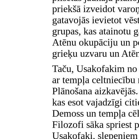
priekšā izveidot var
gatavojās ievietot vēs
grupas, kas atainotu g
Atēnu okupāciju un p
grieķu uzvaru un Atē
Taču, Usakofakim no 
ar tempļa celtniecību 
Plānošana aizkavējās. 
kas esot vajadzīgi cit
Demoss un tempļa cēlā
Filozofi sāka spriest 
Usakofaki, slepeniem