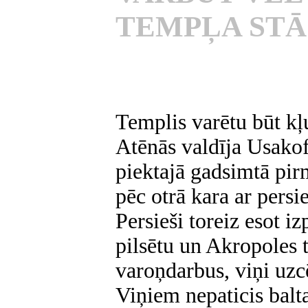
TEMPĻA STĀ
Templis varētu būt kļ
Atēnās valdīja Usakof
piektajā gadsimtā pir
pēc otrā kara ar pers
Persieši toreiz esot i
pilsētu un Akropoles 
varoņdarbus, viņi uzcē
Viņiem nepaticis balt