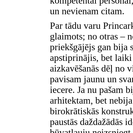
kompetentai personai,
un nevienam citam.
Par tādu varu Princark
glaimots; no otras – n
priekšgājējs gan bija 
apstiprinājis, bet lai
aizkavēšanās dēļ no vi
pavisam jaunu un svar
iecere. Ja nu pašam bij
arhitektam, bet nebija
birokrātiskās konstru
paustās daždažādās id
būvatļauju neizsniegt.