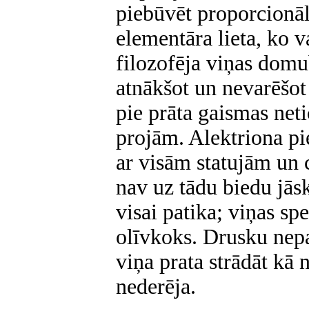
piebūvēt proporcionāl
elementāra lieta, ko va
filozofēja viņas domub
atnākšot un nevarēšot 
pie prāta gaismas neti
projām. Alektriona pi
ar visām statujām un 
nav uz tādu biedu jās
visai patika; viņas spe
olīvkoks. Drusku nepar
viņa prata strādāt kā
nederēja.