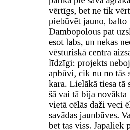
palika pie sava agrākā
vērtīgs, bet ne tik vēr
piebūvēt jauno, balto 
Dambopolous pat uzska
esot labs, un nekas n
vēsturiskā centra aiz
līdzīgi: projekts nebo
apbūvi, cik nu no tās 
kara. Lielākā tiesa tā
šā vai tā bija novākta
vietā cēlās daži veci
savādas jaunbūves. Var
bet tas viss. Jāpaliek