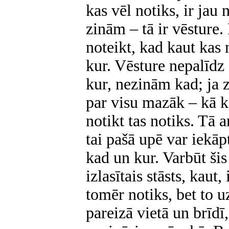
kas vēl notiks, ir jau 
zinām – tā ir vēsture
noteikt, kad kaut kas 
kur. Vēsture nepalīdz
kur, nezinām kad; ja 
par visu mazāk – kā ka
notikt tas notiks. Tā a
tai pašā upē var iekāpt
kad un kur. Varbūt šis
izlasītais stāsts, kaut,
tomēr notiks, bet to u
pareizā vietā un brīdī