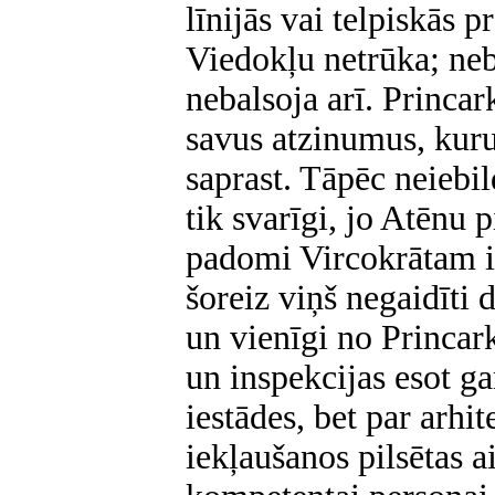
līnijās vai telpiskās p
Viedokļu netrūka; nebi
nebalsoja arī. Princar
savus atzinumus, kuru
saprast. Tāpēc neiebild
tik svarīgi, jo Atēnu 
padomi Vircokrātam it
šoreiz viņš negaidīti d
un vienīgi no Princar
un inspekcijas esot g
iestādes, bet par arhit
iekļaušanos pilsētas a