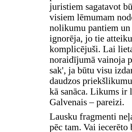
juristiem sagatavot b
visiem lēmumam node
nolikumu pantiem un 
ignorēja, jo tie attei
komplicējuši. Lai liet
noraidījumā vainoja p
sak', ja būtu visu izda
daudzos priekšlikumus
kā sanāca. Likums ir 
Galvenais – pareizi.
Lausku fragmenti neļau
pēc tam. Vai iecerēto