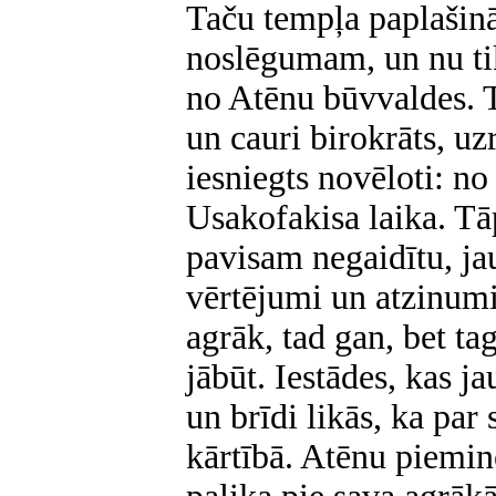
Taču tempļa paplašinā
noslēgumam, un nu tik
no Atēnu būvvaldes. T
un cauri birokrāts, uz
iesniegts novēloti: no
Usakofakisa laika. Tā
pavisam negaidītu, ja
vērtējumi un atzinumi
agrāk, tad gan, bet ta
jābūt. Iestādes, kas ja
un brīdi likās, ka par
kārtībā. Atēnu piemin