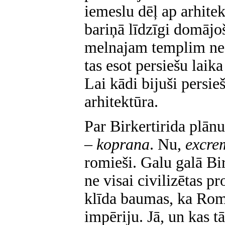
iemeslu dēļ ap arhitek
bariņā līdzīgi domājo
melnajam templim ned
tas esot persiešu laik
Lai kādi bijuši persieš
arhitektūra.
Par Birkertirida plānu
–
koprana
. Nu,
excre
romieši. Galu galā Birk
ne visai civilizētas pr
klīda baumas, ka Roma
impēriju. Jā, un kas 