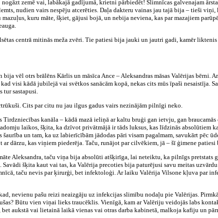
to nogāzt zemē vai, labākajā gadījumā, krietni pārbiedēt! Slimnīcas galvenajam ārst
zlemts, nudien vairs nespēju atcerēties. Daļa dakteru vainas jau tajā bija – tieši vi
 mazuļus, kuru māte, šķiet, gājusi bojā, un nebija neviena, kas par mazajiem parū
ieauga.
lsētas centrā mitinās meža zvēri. Tie patiesi bija jauki un jautri gadi, kamēr likten
 bija vēl otrs brālēns Kārlis un māsīca Ance – Aleksandras māsas Valērijas bērni. 
kad visi kādā jubilejā vai svētkos sanācām kopā, nekas cits mūs īpaši nesaistīja. S
 tur sastapusi.
trūkuši. Cits par citu nu jau ilgus gadus vairs nezinājām pilnīgi neko.
 Tirdzniecības kanāla – kādā mazā ieliņā ar kaltu bruģi gan ietvju, gan braucamās d
omju laikos, šķita, ka dzīvot privātmājā ir tāds luksus, kas līdzinās absolūtiem 
s šaurība un tam, ka uz labierīcībām jādodas pāri visam pagalmam, savukārt pēc ūde
 ar dārzu, kas viņiem piederēja. Taču, runājot par cilvēkiem, jā – šī ģimene patiesi b
māte Aleksandra, taču viņa bija absolūti atšķirīga, lai neteiktu, ka pilnīgs pretsta
ādi šķita kaut vai tas, ka Valērija precoties bija paturējusi savu meitas uzvārdu. T
nīcā, taču nevis par ķirurģi, bet infektoloģi. Ar laiku Valērija Vilsone kļuva par i
nekad, nevienu pašu reizi neaizgāju uz infekcijas slimību nodaļu pie Valērijas. Pirmkā
jušas? Būtu vien viņai lieks traucēklis. Vienīgā, kam ar Valēriju veidojās labs kontak
 bet aukstā vai lietainā laikā vienas vai otras darba kabinetā, malkoja kafiju un pārru