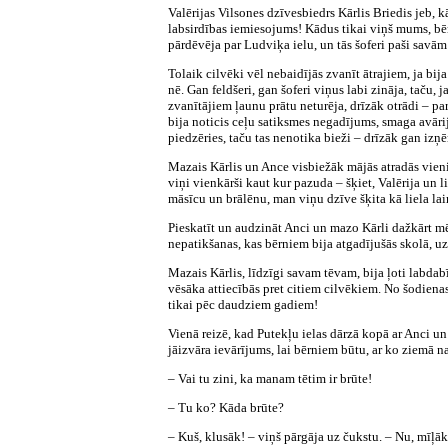
Valērijas Vilsones dzīvesbiedrs Kārlis Briedis jeb, k
labsirdības iemiesojums! Kādus tikai viņš mums, bērn
pārdēvēja par Ludviķa ielu, un tās šoferi paši savām
Tolaik cilvēki vēl nebaidījās zvanīt ātrajiem, ja bij
nē. Gan feldšeri, gan šoferi viņus labi zināja, taču
zvanītājiem ļaunu prātu neturēja, drīzāk otrādi – p
bija noticis ceļu satiksmes negadījums, smaga avārij
piedzēries, taču tas nenotika bieži – drīzāk gan iz
Mazais Kārlis un Ance visbiežāk mājās atradās vieni
viņi vienkārši kaut kur pazuda – šķiet, Valērija un l
māsīcu un brālēnu, man viņu dzīve šķita kā liela lai
Pieskatīt un audzināt Anci un mazo Kārli dažkārt mēģi
nepatikšanas, kas bērniem bija atgadījušās skolā, uz
Mazais Kārlis, līdzīgi savam tēvam, bija ļoti labdabī
vēsāka attiecībās pret citiem cilvēkiem. No šodiena
tikai pēc daudziem gadiem!
Vienā reizē, kad Putekļu ielas dārzā kopā ar Anci u
jāizvāra ievārījums, lai bērniem būtu, ar ko ziemā 
– Vai tu zini, ka manam tētim ir brūte!
– Tu ko? Kāda brūte?
– Kuš, klusāk! – viņš pārgāja uz čukstu. – Nu, mīļāk