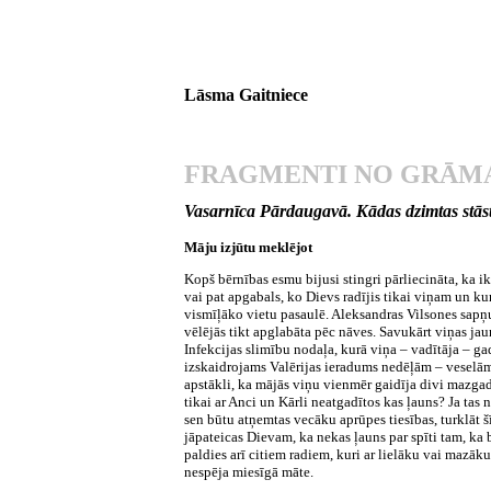
Lāsma Gaitniece
FRAGMENTI NO GRĀM
Vasarnīca Pārdaugavā. Kādas dzimtas stās
Māju izjūtu meklējot
Kopš bērnības esmu bijusi stingri pārliecināta, ka i
vai pat apgabals, ko Dievs radījis tikai viņam un kur
vismīļāko vietu pasaulē. Aleksandras Vilsones sapņu
vēlējās tikt apglabāta pēc nāves. Savukārt viņas jau
Infekcijas slimību nodaļa, kurā viņa – vadītāja – gad
izskaidrojams Valērijas ieradums nedēļām – veselām
apstākli, ka mājās viņu vienmēr gaidīja divi mazgadī
tikai ar Anci un Kārli neatgadītos kas ļauns? Ja ta
sen būtu atņemtas vecāku aprūpes tiesības, turklāt šī
jāpateicas Dievam, ka nekas ļauns par spīti tam, ka 
paldies arī citiem radiem, kuri ar lielāku vai mazāku
nespēja miesīgā māte.