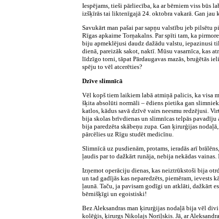
Iespējams, tieši pārliecība, ka ar bērniem viss būs l
izšķīrās tai liktenīgajā 24. oktobra vakarā. Gan jau
Savukārt man pašai par sapņu valstību jeb pilsētu pi
Rīgas apkaime Torņakalns. Par spīti tam, ka pirmore
biju apmeklējusi daudz dažādu valstu, iepazinusi ti
dienā, pareizāk sakot, naktī. Mūsu vasarnīca, kas a
līdzīgo torni, tāpat Pārdaugavas mazās, bruģētās ie
spēju to vēl atcerēties?
Dzīve slimnīcā
Vēl kopš tiem laikiem labā atmiņā palicis, ka visa m
šķita absolūti normāli – ēdiens pietika gan slimniek
katlos, kādus savā dzīvē vairs neesmu redzējusi. Vir
bija skolas brīvdienas un slimnīcas telpās pavadīju
bija paredzēta skābeņu zupa. Gan ķirurģijas nodaļā, 
pārcēlies uz Rīgu studēt medicīnu.
Slimnīcā uz pusdienām, protams, ieradās arī brālēns,
ļaudis par to dažkārt runāja, nebija nekādas vainas.
Izņemot operāciju dienas, kas neiztrūkstoši bija otr
un tad gadījās kas neparedzēts, piemēram, ievests kā
ļaunā. Taču, ja pavisam godīgi un atklāti, dažkārt e
bērnišķīgi un egoistiski!
Bez Aleksandras man ķirurģijas nodaļā bija vēl divi 
kolēģis, ķirurgs Nikolajs Noriļskis. Jā, ar Aleksan