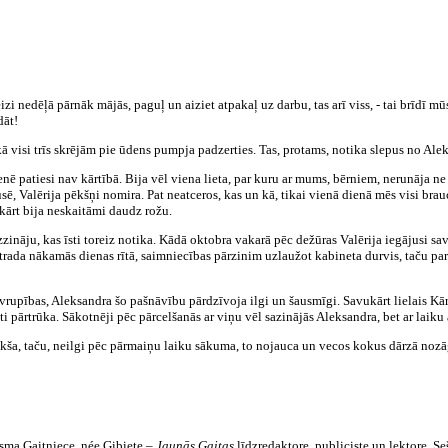
zi nedēļā pārnāk mājās, paguļ un aiziet atpakaļ uz darbu, tas arī viss, - tai brīdī m
dāt!
 visi trīs skrējām pie ūdens pumpja padzerties. Tas, protams, notika slepus no Alek
enē patiesi nav kārtībā. Bija vēl viena lieta, par kuru ar mums, bērniem, nerunāja ne
sē, Valērija pēkšņi nomira. Pat neatceros, kas un kā, tikai vienā dienā mēs visi b
pkārt bija neskaitāmi daudz rožu.
ināju, kas īsti toreiz notika. Kādā oktobra vakarā pēc dežūras Valērija iegājusi sav
atrada nākamās dienas rītā, saimniecības pārzinim uzlaužot kabineta durvis, taču pa
vrupības, Aleksandra šo pašnāvību pārdzīvoja ilgi un šausmīgi. Savukārt lielais Kā
ti pārtrūka. Sākotnēji pēc pārcelšanās ar viņu vēl sazinājās Aleksandra, bet ar laiku a
ukša, taču, neilgi pēc pārmaiņu laiku sākuma, to nojauca un vecos kokus dārzā nozā
sma Gaitniece, née Ģibiete –
Jaunās Gaitas
līdzredaktore, publiciste un lektore. Se