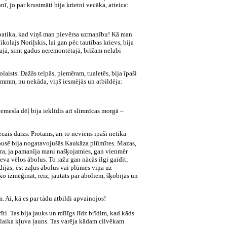
ī, jo par krustmāti bija krietni vecāka, atteica:
 patika, kad viņš man pievērsa uzmanību! Kā man
kolajs Noriļskis, lai gan pēc tautības krievs, bija
ajā, simt gadus neremontētajā, brīžam nelabi
laists. Dažās telpās, piemēram, tualetēs, bija īpaši
 hmmm, nu nekāda, viņš iesmējās un atbildēja:
iemesla dēļ bija ieklīdis arī slimnīcas morgā –
ecais dārzs. Protams, arī to neviens īpaši netika
ā pusē bija nogatavojušās Kau
kāza plūmītes. Mazas,
ndra, ja pamanīja mani našķojamies, gan vienmēr
deva vēlos ābolus. To ražu gan nācās ilgi gaidīt;
rdījās; ēst zaļus ābolus vai plūmes viņa uz
ko izmēģināt, reiz, jautāts par āboliem, šķobījās un
. Ai, kā es par tādu atbildi apvainojos!
īti. Tas bija jauks un mīlīgs līdz brīdim, kad kāds
ā laika kļuva ļauns. Tas varēja kādam cilvēkam