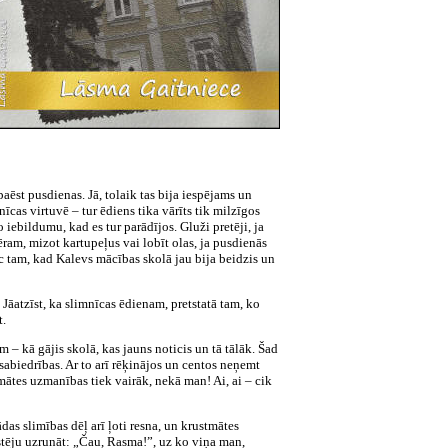
ēst pusdienas. Jā, tolaik tas bija iespējams un
cas virtuvē – tur ēdiens tika vārīts tik milzīgos
iebildumu, kad es tur parādījos. Gluži pretēji, ja
ram, mizot kartupeļus vai lobīt olas, ja pusdienās
ēc tam, kad Kalevs mācības skolā jau bija beidzis un
Jāatzīst, ka slimnīcas ēdienam, pretstatā tam, ko
t.
– kā gājis skolā, kas jauns noticis un tā tālāk. Šad
sabiedrības. Ar to arī rēķinājos un centos neņemt
mātes uzmanības tiek vairāk, nekā man! Ai, ai – cik
as slimības dēļ arī ļoti resna, un krustmātes
stēju uzrunāt: „Čau, Rasma!”, uz ko viņa man,