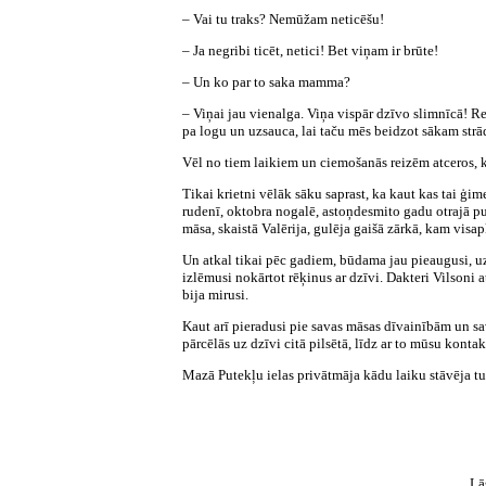
– Vai tu traks? Nemūžam neticēšu!
– Ja negribi ticēt, netici! Bet viņam ir brūte!
– Un ko par to saka mamma?
– Viņai jau vienalga. Viņa vispār dzīvo slimnīcā! Rei
pa logu un uzsauca, lai taču mēs beidzot sākam strā
Vēl no tiem laikiem un ciemošanās reizēm atceros, kā
Tikai krietni vēlāk sāku saprast, ka kaut kas tai ģim
rudenī, oktobra nogalē, astoņdesmito gadu otrajā pu
māsa, skaistā Valērija, gulēja gaišā zārkā, kam visa
Un atkal tikai pēc gadiem, būdama jau pieaugusi, uzz
izlēmusi nokārtot rēķinus ar dzīvi. Dakteri Vilsoni 
bija mirusi.
Kaut arī pieradusi pie savas māsas dīvainībām un sa
pārcēlās uz dzīvi citā pilsētā, līdz ar to mūsu kontak
Mazā Putekļu ielas privātmāja kādu laiku stāvēja t
Lā