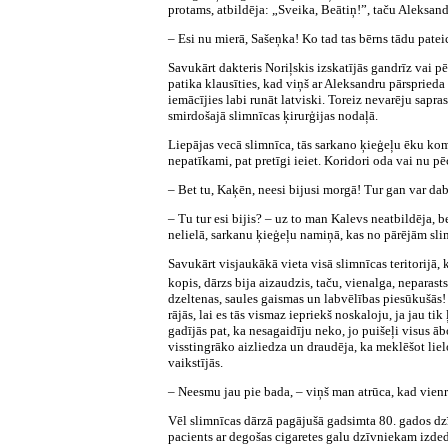
protams, atbildēja: „Sveika, Beātiņ!”, taču Aleksandr
– Esi nu mierā, Sašeņka! Ko tad tas bērns tādu patei
Savukārt dakteris Noriļskis izskatījās gandrīz vai
patika klausīties, kad viņš ar Aleksandru pārsprieda 
iemācījies labi runāt latviski. Toreiz nevarēju sapra
smirdošajā slimnīcas ķirurģijas nodaļā.
Liepājas vecā slimnīca, tās sarkano ķieģeļu ēku kompl
nepatīkami, pat pretīgi ieiet. Koridori oda vai nu 
– Bet tu, Kaķēn, neesi bijusi morgā! Tur gan var dab
– Tu tur esi bijis? – uz to man Kalevs neatbildēja, b
nelielā, sarkanu ķieģeļu namiņā, kas no pārējām sli
Savukārt visjaukākā vieta visā slimnīcas teritorijā, k
kopis, dārzs bija aizaudzis, taču, vienalga, neparas
dzeltenas, saules gaismas un labvēlības piesūkušās!
rājās, lai es tās vismaz iepriekš noskaloju, ja jau t
gadījās pat, ka nesagaidīju neko, jo puišeļi visus āb
visstingrāko aizliedza un draudēja, ka meklēšot liel
vaikstījās.
– Neesmu jau pie bada, – viņš man atrūca, kad vienre
Vēl slimnīcas dārzā pagājušā gadsimta 80. gados dzīvo
pacients ar degošas cigaretes galu dzīvniekam izdedz