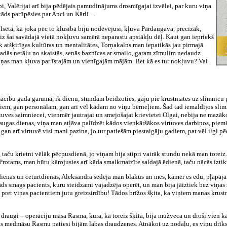
abi, Valērijai arī bija pēdējais pamudinājums drosmīgajai izvēlei, par kuru viņa
 kāds parūpēsies par Anci un Kārli…
lsētā, kā joka pēc to klusībā biju nodēvējusi, kļuva Pārdaugava, precīzāk,
iz šai savādajā vietā nokļuvu samērā neparastu apstākļu dēļ. Kaut gan iepriekš
k atšķirīgas kultūras un mentalitātes, Torņakalns man iepatikās jau pirmajā
tradās netālu no skaistās, senās baznīcas ar smailo, garam zīmulim nedaudz
liņas man kļuva par īstajām un vienīgajām mājām. Bet kā es tur nokļuvu? Vai
ācību gada garumā, ik dienu, stundām beidzoties, gāju pie krustmātes uz slimnīcu pa
iem, gan personālam, gan arī vēl kādam no viņu bērneļiem. Šad tad iemaldījos slimnī
tuves saimniecei, vienmēr jautrajai un smejošajai krievietei Olgai, nebija ne mazāko 
 augas dienas, viņa man atļāva palīdzēt kādos vienkāršākos virtuves darbiņos, piemē
gan arī virtuvē visi mani pazina, jo tur patiešām piestaigāju gadiem, pat vēl ilgi p
 taču krietni vēlāk pēcpusdienā, jo viņam bija stipri vairāk stundu nekā man toreiz. 
 Protams, man būtu kārojusies arī kāda smalkmaizīte saldajā ēdienā, taču nācās iztik
dienās un ceturtdienās, Aleksandra sēdēja man blakus un mēs, kamēr es ēdu, pļāpājām 
ds smags pacients, kuru steidzami vajadzēja operēt, un man bija jāiztiek bez viņas 
s pret viņas pacientiem jutu greizsirdību! Tādos brīžos šķita, ka viņiem manas krust
draugi – operāciju māsa Rasma, kura, kā toreiz šķita, bija mūžveca un droši vien kād
dras medmāsu Rasmu patiesi bijām labas draudzenes. Atnākot uz nodaļu, es viņu drīk