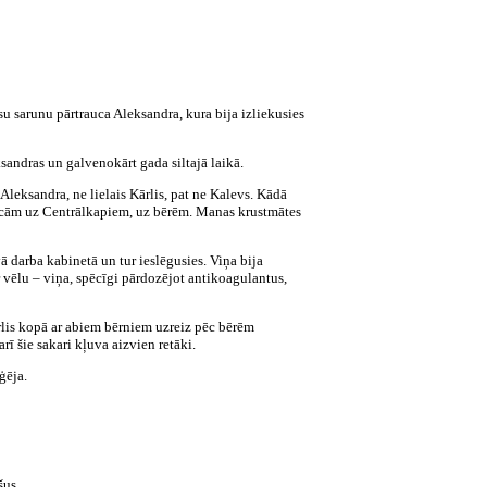
ūsu sarunu pārtrauca Aleksandra, kura bija izliekusies
sandras un galvenokārt gada siltajā laikā.
 Aleksandra, ne lielais Kārlis, pat ne Kalevs. Kādā
raucām uz Centrālkapiem, uz bērēm. Manas krustmātes
ā darba kabinetā un tur ieslēgusies. Viņa bija
r vēlu – viņa, spēcīgi pārdozējot antikoagulantus,
rlis kopā ar abiem bērniem uzreiz pēc bērēm
rī šie sakari kļuva aizvien retāki.
ģēja.
šus