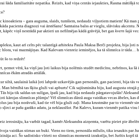
ai šāda familiaritāte nepatika. Reizēs, kad viņa centās iejaukties, Rasma mātišķā ton
ca?
 pēc kinoaktiera – gara auguma, slaids, tumšiem, nedaudz viļņotiem matiem! Kā man
kāda pacienta diagnozi vai ārstēšanu! Samtaina balss ar vieglu, slāvisku akcentu. Ni
st, kāpēc viņš nestrādā par aktieri un nefilmējas kādā grāvējā, bet gan
kvern
šajā vec
ekss, kaut arī celts pēc talantīgā arhitekta Paula Maksa Berči projekta, bija ļoti no
pēc hlora, vai mazmājiņas. Kad Kalevam vienreiz ieminējos, ka tā slimnīca ir tāda…
ūt šo to redzēt!
et, ņemot vērā, ka viņš jau ļoti laikus bija nolēmis studēt medicīnu, nebrīnos, ka šā 
mnīcas ēkām atradās attālāk.
ur siltā, saulainā laikā ļoti labprāt uzkavējās gan personāls, gan pacienti, bija tās v
ts. Man bērnībā tas šķita gluži vai apburts! Cik sajūsmināta biju, kad augusta otraj
 Tās bija tik saldas un sulīgas, īpaši jau, kad bija nedaudz pārgatavojušās! Aleksa
ik ļoti kārojas slimnīcas plūmju! Vēl slimnīcas dārzā auga vairākas vecas ābeles, kas 
olus jau bija norāvuši, kad tie vēl bija gluži zaļi. Mana krustmāte par to vienmēr si
o sļirci ar pašu garāko adatu, ja neklausīšot. Pat Kalevs, kuram vienmēr patika visu 
iz ierosināju, ka varbūt tagad, kamēr Aleksandra aizņemta, varētu pieiet pie ābelēm
ja vairākas stirnas un buki. Viens no tiem, personāla mīlulis, tika iesaukts par Jur
ināja aci. Šo sadistisko vīrieti no slimnīcas momentā izrakstīja, bet Jurītis kopš t