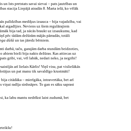
 un īsts pretstats savai sievai – pats jautrības un
bas stacija Liepājā atradās 8. Marta ielā, ko vēlāk
mās palīdzības mediķus izsauca – bija vajadzība, vai
tkal atgadījies. Neviens uz šiem regulārajiem
rūmāk bija tad, ja nācās braukt uz izsaukumu, kad
viņš pēc tādām dežūrām mājās pārradās, totāli
nga dūšā
un tas jāredz bērniem.
mti darbā, taču, garajām darba stundām beidzoties,
jo abiem bieži bija nakts dežūras. Kas attiecas uz
ts gribi, vai, vēl labāk, nedari neko, ja negribi!
stījās arī lielais Kārlis! Viņš visu, pat vislielākās
olotājus un pat manu tik savaldīgo krustmāti!
 bija citādāka – mierīgāka, intravertāka, bet arī
viņai radīja sirdssāpes. To gan es sāku saprast
si, ka labu mantu nedrīkst laist zudumā, bet
eteikšu!