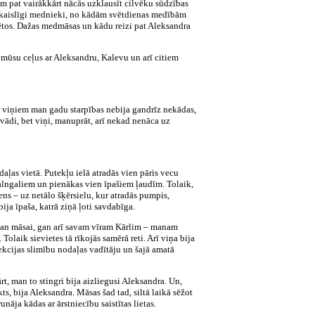
am pat vairākkārt nācās uzklausīt cilvēku sūdzības
ņi, kaislīgi mednieki, no kādām svētdienas medībām
pētos. Dažas medmāsas un kādu reizi pat Aleksandra
is mūsu ceļus ar Aleksandru, Kalevu un arī citiem
Ar viņiem man gadu starpības nebija gandrīz nekādas,
avādi, bet viņi, manuprāt, arī nekad nenāca uz
aļas vietā. Putekļu ielā atradās vien pāris vecu
kalngaliem
un pienākas vien īpašiem ļaudīm. Tolaik,
ns – uz netālo šķērsielu, kur atradās pumpis,
ija īpaša, katrā ziņā ļoti savdabīga.
ts gan māsai, gan arī savam vīram Kārlim – manam
olaik sievietes tā rīkojās samērā reti. Arī viņa bija
nfekcijas slimību nodaļas vadītāju un šajā amatā
rt, man to stingri bija aizliegusi Aleksandra. Un,
ts, bija Aleksandra. Māsas šad tad, siltā laikā sēžot
nāja kādas ar ārstniecību saistītas lietas.