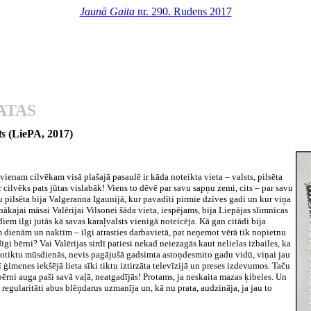
Jaunā Gaita
nr. 290. Rudens 2017
ATAS
ts
(LiePA, 2017)
kvienam cilvēkam visā plašajā pasaulē ir kāda noteikta vieta – valsts, pilsēta
 cilvēks pats jūtas vislabāk! Viens to dēvē par savu sapņu zemi, cits – par savu
 pilsēta bija Valgeranna Igaunijā, kur pavadīti pirmie dzīves gadi un kur viņa
nākajai māsai Valērijai Vilsonei šāda vieta, iespējams, bija Liepājas slimnīcas
iem ilgi jutās kā savas karaļvalsts vienīgā noteicēja. Kā gan citādi bija
 dienām un naktīm – ilgi atrasties darbavietā, pat neņemot vērā tik nopietnu
gi bērni? Vai Valērijas sirdī patiesi nekad neiezagās kaut nelielas izbailes, ka
s notiktu mūsdienās, nevis pagājušā gadsimta astoņdesmito gadu vidū, viņai jau
 ģimenes iekšējā lieta sīki tiktu iztirzāta televīzijā un preses izdevumos. Taču
bērni auga paši savā vaļā, neatgadījās! Protams, ja neskaita mazas ķibeles. Un
 regularitāti abus blēņdarus uzmanīja un, kā nu prata, audzināja, ja jau to