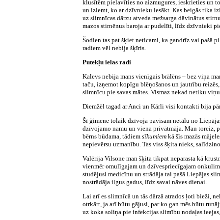
klusītēm pielavīties no aizmugures, ieskrieties un 
un izlemt, ko ar dzīvnieku iesākt. Kas beigās tika i
uz slimnīcas dārzu atveda mežsarga dāvinātus stirnu
mazos stirnēnus baroja ar pudelīti, līdz dzīvnieki p
Šodien tas pat šķiet neticami, ka gandrīz vai pašā pi
radiem vēl nebija šķīris.
Putekļu ielas radi
Kalevs nebija mans vienīgais brālēns – bez viņa man
taču, izņemot kopīgu blēņošanos un jautrību reizēs, 
slimnīcu pie savas mātes. Vismaz nekad netiku viņus
Diemžēl tagad ar Anci un Kārli visi kontakti bija pār
Šī ģimene tolaik dzīvoja pavisam netālu no Liepājas
dzīvojamo namu un viena privātmāja. Man toreiz, pad
bērns būdama, tādiem
sīkumiem
kā šīs mazās mājele
nepievērsu uzmanību. Tas viss šķita nieks, salīdzinot
Valērija Vilsone man šķita tikpat neparasta kā krust
vienmēr omulīgajam un dzīvespriecīgajam onkulim. Sav
studējusi medicīnu un strādāja tai pašā Liepājas slim
nostrādāja ilgus gadus, līdz savai nāves dienai.
Lai arī es slimnīcā un tās dārzā atrados ļoti bieži, 
otrkārt, ja arī būtu gājusi, par ko gan mēs būtu runā
uz koka soliņa pie infekcijas slimību nodaļas ieejas,