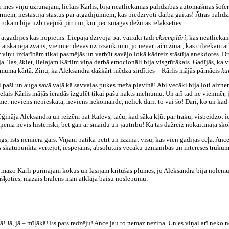
ā mēs viņu uzrunājām, lielais Kārlis, bija neatliekamās palīdzības automašīnas šoferis
iem, nestāstīja stāstus par atgadījumiem, kas piedzīvoti darba gaitās! Ātrās palīdzī
 rokām bija uzbūvējuši pirtiņu, kur pēc smagas dežūras relaksēties.
a atgadījies kas nopietns. Liepājā dzīvoja pat vairāki tādi
eksemplāri
, kas neatlieka
, ja atskanēja zvans, vienmēr devās uz izsaukumu, jo nevar taču zināt, kas cilvēkam a
ar viņu izdarībām tikai pasmējās un varbūt savējo lokā kādreiz stāstīja anekdotes. D
a. Tas, šķiet, lielajam Kārlim viņa darbā emocionāli bija visgrūtākais. Gadījās, ka 
ņēmuma kārtā. Zinu, ka Aleksandra dažkārt mēdza sirdīties – Kārlis mājās pārnācis
ku
 paši un auga savā vaļā kā savvaļas puķes meža pļaviņā! Abi vecāki bija ļoti aizņe
ielais Kārlis mājās ieradās izgulēt tikai pašu nakts melnumu. Un arī tad ne vienmēr, 
me: neviens nepieskata, neviens nekomandē, neliek darīt to vai šo! Dari, ko un kad pa
nāja Aleksandra un reizēm pat Kalevs, taču, kad sāka kļūt par traku, visbeidzot iesai
ņēma nevis histēriski, bet gan ar smaidu un jautrību! Kā tas dažreiz nokaitināja sk
gs, īsts nemiera gars. Viņam patika pētīt un izzināt visu, kas vien gadījās ceļā. Ance
s skatupunkta vērtējot, iespējams, absolūtais vecāku uzmanības un intereses trūkums 
n mazo Kārli purinājām kokus un lasījām kritušās plūmes, jo Aleksandra bija nolēmu
našķoties, mazais brālēns man atklāja baisu noslēpumu:
ā! Jā, jā – mīļākā! Es pats redzēju! Ance jau to nemaz nezina. Un es viņai arī neko n