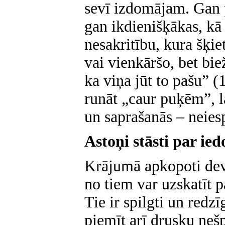
sevī izdomājam. Gan 
gan ikdienišķākas, k
nesakritību, kura šķi
vai vienkāršo, bet bie
ka viņa jūt to pašu” 
runāt „caur puķēm”, l
un saprašanās – neies
Astoņi stāsti par ie
Krājumā apkopoti deviņ
no tiem var uzskatīt 
Tie ir spilgti un redzī
piemīt arī drusku nešp