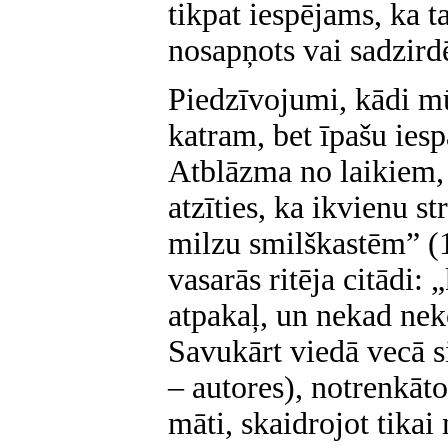
tikpat iespējams, ka ta
nosapņots vai sadzirdē
Piedzīvojumi, kādi mū
katram, bet īpašu iesp
Atblāzma no laikiem, 
atzīties, ka ikvienu 
milzu smilškastēm” (1
vasarās ritēja citādi:
atpakaļ, un nekad nek
Savukārt viedā vecā 
– autores), notrenkāto
māti, skaidrojot tika