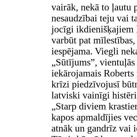
vairāk, nekā to ļautu p
nesaudzībai teju vai 
jocīgi ikdienišķajiem
varbūt pat mīlestības,
iespējama. Viegli nek
„Sūtījums”, vientuļās
iekārojamais Roberts 
krīzi piedzīvojusī būt
latviski vainīgi histēr
„Starp diviem krastiem
kapos apmaldījies vec
atnāk un gandrīz vai 