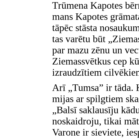
Trūmena Kapotes bērn
mans Kapotes grāmata
tāpēc stāsta nosaukumu
tas varētu būt „Ziemas
par mazu zēnu un vecu 
Ziemassvētkus cep kūk
izraudzītiem cilvēkie
Arī „Tumsa” ir tāda. 
mijas ar spilgtiem sk
„Balsī saklausīju kād
noskaidroju, tikai māt
Varone ir sieviete, ies