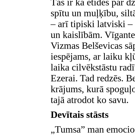
Tās ir kā etīdes par d
spītu un muļķību, sil
– arī tipiski latvisk
un kaislībām. Vīgante
Vizmas Belševicas sā
iespējams, ar laiku kļ
laika cilvēkstāstu rad
Ezerai. Tad redzēs. Be
krājums, kurā spoguļos
tajā atrodot ko savu.
Devītais stāsts
„Tumsa” man emocionā