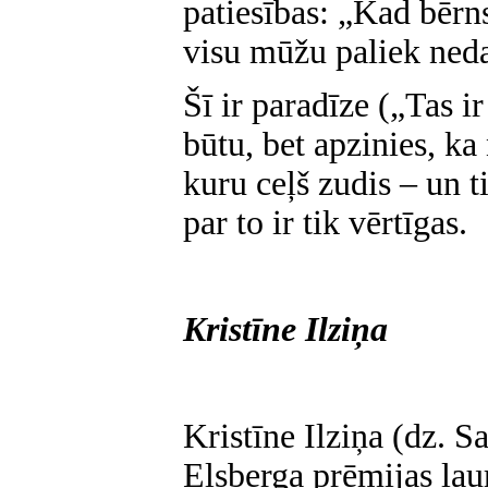
patiesības: „Kad bērn
visu mūžu paliek neda
Šī ir paradīze („Tas ir
būtu, bet apzinies, ka
kuru ceļš zudis – un t
par to ir tik vērtīgas.
Kristīne Ilziņa
Kristīne Ilziņa (dz. S
Elsberga prēmijas lau