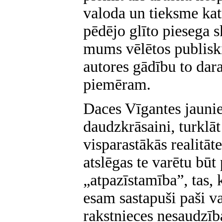
valoda un tieksme ka
pēdējo glīto piesega 
mums vēlētos publiski 
autores gādību to dar
piemēram.
Daces Vīgantes jaunie s
daudzkrāsaini, turklāt
visparastākās realitā
atslēgas te varētu būt
„atpazīstamība”, tas, 
esam sastapuši paši va
rakstnieces nesaudzīb