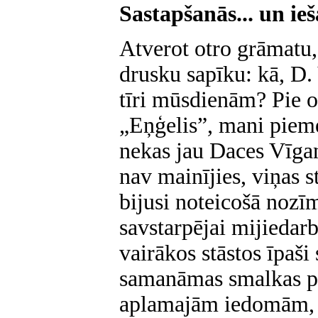
Sastapšanās... un i
Atverot otro grāmatu,
drusku sapīku: kā, D.
tīri mūsdienām? Pie o
„Eņģelis”, mani pieme
nekas jau Daces Vīgan
nav mainījies, viņas 
bijusi noteicošā nozīm
savstarpējai mijiedar
vairākos stāstos īpaši
samanāmas smalkas pi
aplamajām iedomām, k