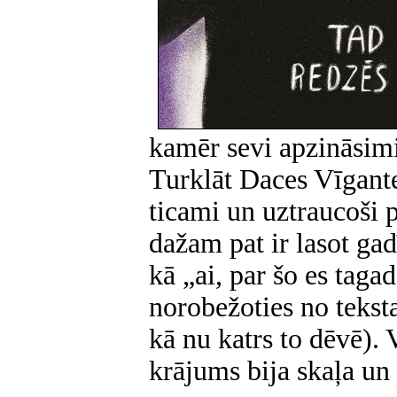
kamēr sevi apzināsimi
Turklāt Daces Vīgantes
ticami un uztraucoši p
dažam pat ir lasot ga
kā „ai, par šo es taga
norobežoties no teksta
kā nu katrs to dēvē). 
krājums bija skaļa un 