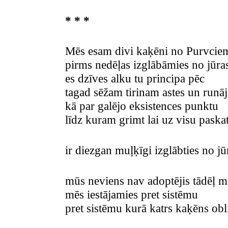
* * *
Mēs esam divi kaķēni no Purvciem
pirms nedēļas izglābāmies no jūra
es dzīves alku tu principa pēc
tagad sēžam tirinam astes un runā
kā par galējo eksistences punktu
līdz kuram grimt lai uz visu paska
ir diezgan muļķīgi izglābties no jū
mūs neviens nav adoptējis tādēļ m
mēs iestājamies pret sistēmu
pret sistēmu kurā katrs kaķēns obli