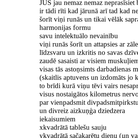
JŪS jau nemaz nemaz neprasīsiet b
ir tādi rīti kad jārunā arī tad kad 
šorīt viņi runās un tikai vēlāk sapr
harmonijas formu
savu intelektuālo nevainību
viņi runās šorīt un attapsies ar zā
līdzsvaru un izkritis no savas dzīv
zaudē sasaisti ar visiem muskuļiem
visas tās astoņsimts darbadienas mi
(skaitlis aptuvens un izdomāts jo k
to brīdi kurā viņu tēvi vairs nesap
visus nostaigātos kilometrus nervo
par vienpadsmit divpadsmitpirkst
un divreiz aizkuņģa dziedzera
iekaisumiem
xkvadrātā tablešu sauju
ykvadrātā sačakarētu dienu (un v