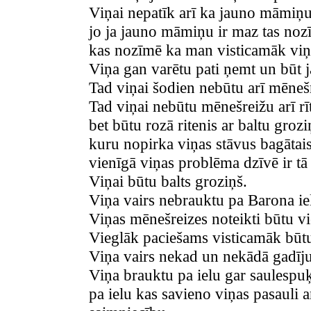
Viņai nepatīk arī ka jauno māmiņu
jo ja jauno māmiņu ir maz tas noz
kas nozīmē ka man visticamāk viņa
Viņa gan varētu pati ņemt un būt
Tad viņai šodien nebūtu arī mēneš
Tad viņai nebūtu mēnešreižu arī rī
bet būtu rozā ritenis ar baltu groz
kuru nopirka viņas stāvus bagātais
vienīgā viņas problēma dzīvē ir tā 
Viņai būtu balts groziņš.
Viņa vairs nebrauktu pa Barona ie
Viņas mēnešreizes noteikti būtu v
Vieglāk paciešams visticamāk būtu
Viņa vairs nekad un nekādā gadīj
Viņa brauktu pa ielu gar saulespu
pa ielu kas savieno viņas pasauli 