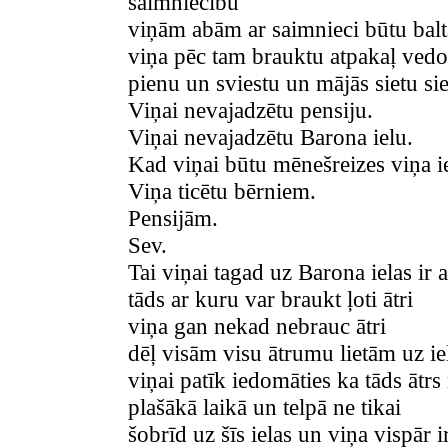
saimniecību
viņām abām ar saimnieci būtu balta
viņa pēc tam brauktu atpakaļ vedot
pienu un sviestu un mājās sietu si
Viņai nevajadzētu pensiju.
Viņai nevajadzētu Barona ielu.
Kad viņai būtu mēnešreizes viņa ie
Viņa ticētu bērniem.
Pensijām.
Sev.
Tai viņai tagad uz Barona ielas ir ar
tāds ar kuru var braukt ļoti ātri
viņa gan nekad nebrauc ātri
dēļ visām visu ātrumu lietām uz ie
viņai patīk iedomāties ka tāds ātrs 
plašākā laikā un telpā ne tikai
šobrīd uz šīs ielas un viņa vispār i