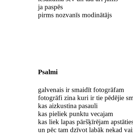
ja paspēs
pirms nozvanīs modinātājs
Psalmi
galvenais ir smaidīt fotogrāfam
fotogrāfi zina kuri ir tie pēdējie s
kas aizkustina pasauli
kas pieliek punktu vecajam
kas liek lapas pāršķīrējam apstātie
un pēc tam dzīvot labāk nekad vair