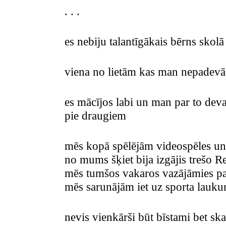
. . .
es nebiju talantīgākais bērns skolā
viena no lietām kas man nepadevā
es mācījos labi un man par to deva
pie draugiem
mēs kopā spēlējām videospēles un
no mums šķiet bija izgājis trešo Re
mēs tumšos vakaros vazājāmies pa 
mēs sarunājām iet uz sporta lauk
nevis vienkārši būt bīstami bet ska