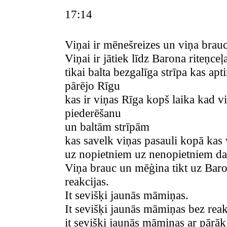
17:14
Viņai ir mēnešreizes un viņa brauc 
Viņai ir jātiek līdz Barona riteņc
tikai balta bezgalīga strīpa kas ap
pārējo Rīgu
kas ir viņas Rīga kopš laika kad vi
piederēšanu
un baltām strīpām
kas savelk viņas pasauli kopā kas 
uz nopietniem uz nenopietniem d
Viņa brauc un mēģina tikt uz Baron
reakcijas.
It sevišķi jaunās māmiņas.
It sevišķi jaunās māmiņas bez reak
it sevišķi jaunās māmiņas ar pārāk 