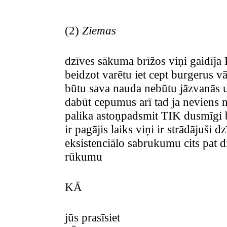
(2)
Ziemas
dzīves sākuma brīžos viņi gaidīja
beidzot varētu iet cept burgerus v
būtu sava nauda nebūtu jāzvanās un
dabūt cepumus arī tad ja neviens n
palika astoņpadsmit TIK dusmīgi b
ir pagājis laiks viņi ir strādājuši d
eksistenciālo sabrukumu cits pat
rūkumu
KĀ
jūs prasīsiet