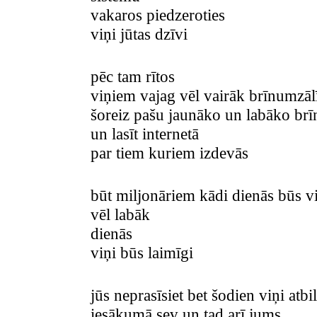
vakaros piedzeroties
viņi jūtas dzīvi
pēc tam rītos
viņiem vajag vēl vairāk brīnumzāl
šoreiz pašu jaunāko un labāko brī
un lasīt internetā
par tiem kuriem izdevās
būt miljonāriem kādi dienās būs vi
vēl labāk
dienās
viņi būs laimīgi
jūs neprasīsiet bet šodien viņi atbi
iesākumā sev un tad arī jums