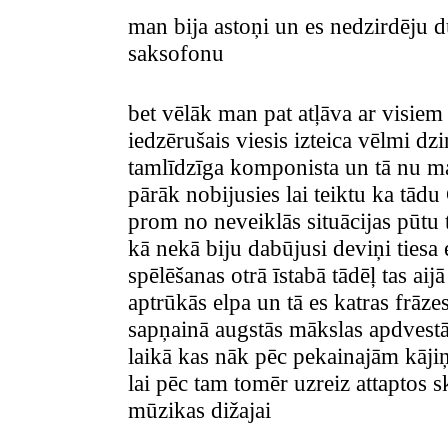
man bija astoņi un es nedzirdēju d
saksofonu
bet vēlāk man pat atļāva ar visie
iedzērušais viesis izteica vēlmi dz
tamlīdzīga komponista un tā nu man
pārāk nobijusies lai teiktu ka tād
prom no neveiklās situācijas pūtu
kā nekā biju dabūjusi deviņi tiesa 
spēlēšanas otrā īstabā tādēļ tas ai
aptrūkās elpa un tā es katras frāze
sapņainā augstās mākslas apdvestā
laikā kas nāk pēc pekainajām kāji
lai pēc tam tomēr uzreiz attaptos 
mūzikas dižajai