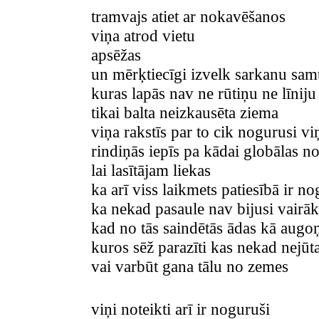
tramvajs atiet ar nokavēšanos
viņa atrod vietu
apsēžas
un mērķtiecīgi izvelk sarkanu samt
kuras lapās nav ne rūtiņu ne līniju
tikai balta neizkausēta ziema
viņa rakstīs par to cik nogurusi viņ
rindiņās iepīs pa kādai globālas n
lai lasītājam liekas
ka arī viss laikmets patiesībā ir no
ka nekad pasaule nav bijusi vairā
kad no tās saindētās ādas kā augo
kuros sēž parazīti kas nekad nejū
vai varbūt gana tālu no zemes
viņi noteikti arī ir noguruši