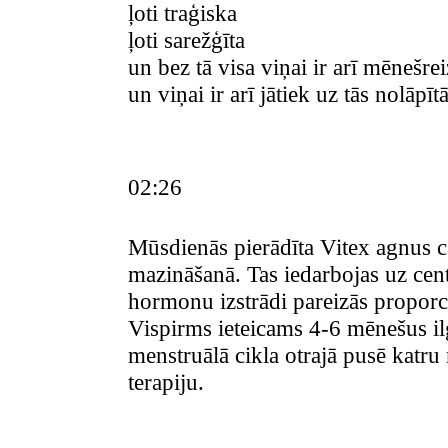
ļoti traģiska
ļoti sarežģīta
un bez tā visa viņai ir arī mēnešre
un viņai ir arī jātiek uz tās nolāpīt
02:26
Mūsdienās pierādīta Vitex agnus 
mazināšanā. Tas iedarbojas uz cent
hormonu izstrādi pareizās proporc
Vispirms ieteicams 4-6 mēnešus ilg
menstruālā cikla otrajā pusē katru
terapiju.