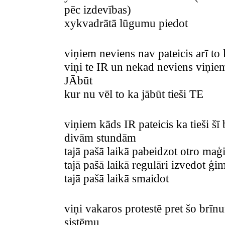
pēc izdevības)
xykvadrātā lūgumu piedot
viņiem neviens nav pateicis arī to
viņi te IR un nekad neviens viņiem
JĀbūt
kur nu vēl to ka jābūt tieši TE
viņiem kāds IR pateicis ka tieši šī
divām stundām
tajā pašā laikā pabeidzot otro maģ
tajā pašā laikā regulāri izvedot ģi
tajā pašā laikā smaidot
viņi vakaros protestē pret šo brīn
sistēmu