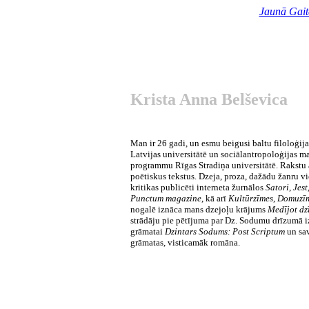
Jaunā Gait
Krista Anna Belševica
Man ir 26 gadi, un esmu beigusi baltu filoloģi
Latvijas universitātē un sociālantropoloģijas ma
programmu Rīgas Stradiņa universitātē. Rakstu
poētiskus tekstus. Dzeja, proza, dažādu žanru vi
kritikas publicēti interneta žurnālos
Satori
,
Jest
Punctum magazine
, kā arī
Kultūrzīmes
,
Domuzī
nogalē iznāca mans dzejoļu krājums
Medījot dz
strādāju pie pētījuma par Dz. Sodumu drīzumā i
grāmatai
Dzintars Sodums: Post Scriptum
un sav
grāmatas, visticamāk romāna.