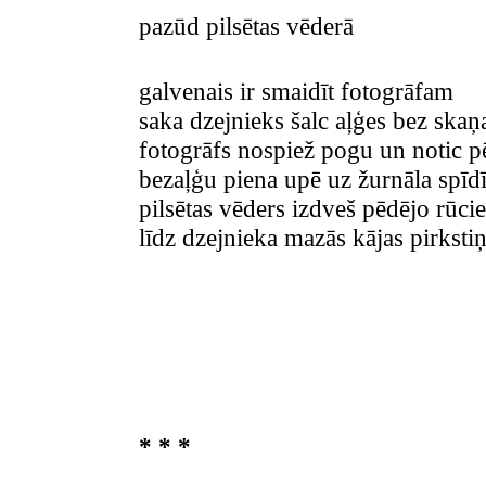
pazūd pilsētas vēderā
galvenais ir smaidīt fotogrāfam
saka dzejnieks šalc aļģes bez skaņa
fotogrāfs nospiež pogu un notic
bezaļģu piena upē uz žurnāla spīdī
pilsētas vēders izdveš pēdējo rūc
līdz dzejnieka mazās kājas pirkst
* * *