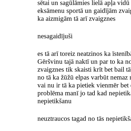
sētai un sagūlāmies lielā apļa vid
eksāmenu sportā un gaidījām zvaig
ka aizmigām tā arī zvaigznes
nesagaidījuši
es tā arī toreiz neatzinos ka īsten
Gēršvinu tajā naktī un par to ka no
zvaigznes tik skaisti krīt bet bail t
no tā ka žūžū elpas varbūt nemaz ne
vai nu ir tā ka pietiek vienmēr bet 
problēma manī jo tad kad nepietika 
nepietikšanu
neuztraucos tagad no tās nepietikš