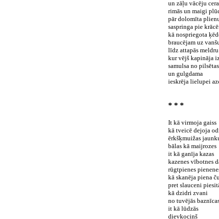
un zāļu vācēju cera
rimās un maigi plū
pār dolomīta plien
saspringa pie krāc
kā nospriegota ķēd
braucējam uz vanšu 
līdz attapās meldru
kur vējš kapināja i
samulsa no pilsētas
un gulgdama
ieskrēja lielupei az
* * *
It kā virmoja gaiss
kā tveicē dejoja od
ērkšķmuižas jaunk
bālas kā maijrozes
it kā ganīja kazas
kazenes vībotnes d
rūgtpienes pienene
kā skanēja piena ču
pret slauceni piesi
kā dzidri zvani
no tuvējās baznīca
it kā lūdzās
dievkociņš