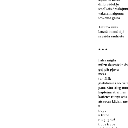
diļļu vēdekļu
smalkais dzīslojum
vakara maiguma
ieskautā gaisā
Tālumā suns
lauztā intonācijā
sagaida saulrietu
* * *
Palsa migla
milzu dzīvnieka dv
guļ pār pļavu
mežs
tur tālāk
glābdamies no riet
pamazām stieg tum
kapteiņa atraitnes
karietes riteņu asis
atsaucas kādam me
ū
trupe
ū trupe
riteņi griež
trupe trupe