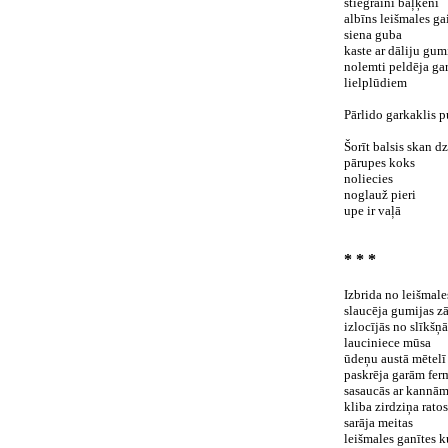
stiegraini baļķēni
albīns leišmales gai
siena guba
kaste ar dāliju gu
nolemti peldēja ga
lielplūdiem
Pārlido garkaklis p
Šorīt balsis skan dz
pārupes koks
noliecies
noglauž pieri
upe ir vaļā
* * *
Izbrida no leišmal
slaucēja gumijas z
izlocījās no slīkš
lauciniece mūsa
ūdeņu austā mētelī
paskrēja garām fer
sasaucās ar kannā
kliba zirdziņa ratos
sarāja meitas
leišmales ganītes k