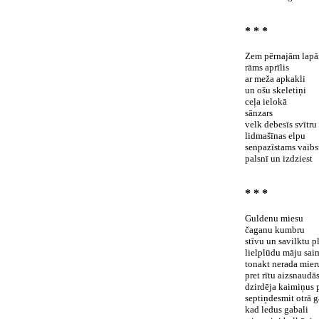
* * *
Zem pērnajām lap
rāms aprīlis
ar meža apkakli
un ošu skeletiņi
ceļa ielokā
sānzars
velk debesīs svītru
lidmašīnas elpu
senpazīstams vaibs
palsnī un izdziest
* * *
Guldenu miesu
čaganu kumbru
stīvu un savilktu p
lielplūdu māju sai
tonakt nerada mier
pret rītu aizsnaudā
dzirdēja kaimiņus 
septiņdesmit otrā 
kad ledus gabali