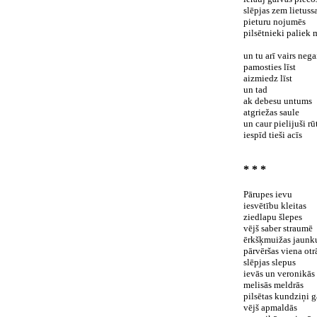
slēpjas zem lietuss
pieturu nojumēs
pilsētnieki paliek 
un tu arī vairs neg
pamosties līst
aizmiedz līst
un tad
ak debesu untums
atgriežas saule
un caur pielijuši rū
iespīd tieši acīs
* * *
Pārupes ievu
iesvētību kleitas
ziedlapu šlepes
vējš saber straumē
ērkšķmuižas jaunk
pārvēršas viena otr
slēpjas slepus
ievās un veronikās 
melisās meldrās
pilsētas kundziņi g
vējš apmaldās