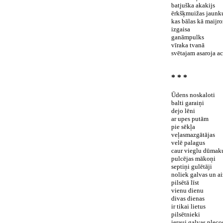
batjuška akakijs
ērkšķmuižas jaunk
kas bālas kā maijro
izgaisa
ganāmpulks
vīraka tvanā
svētajam asaroja ac
* * *
Ūdens noskaloti
balti garaiņi
dejo lēni
ar upes putām
pie sēkļa
veļasmazgātājas
velē palagus
caur vieglu dūmak
pulcējas mākoņi
septiņi gulētāji
noliek galvas un a
pilsētā līst
vienu dienu
divas dienas
ir tikai lietus
pilsētnieki
ierauj galvas pleco