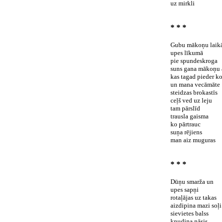
uz mirkli
* * *
Gubu mākoņu laik
upes līkumā
pie spundeskroga
suns gana mākoņu 
kas tagad pieder k
un mana vecāmāte
steidzas brokastīs
ceļš ved uz leju
tam pārslīd
trausla gaisma
ko pārtrauc
suņa rējiens
man aiz muguras
* * *
Dūņu smarža un
upes sapņi
rotaļājas uz takas
aizdipina mazi soļi
sievietes balss
kņudina nāsis