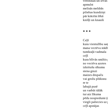
veronikās un ievās 
apmulst
melisās meldrās
pilsētas kundziņi
pār krācēm lēkā
knišļi un knauši
* * *
Ceļš
kura vientulību sar
mana vectēva stādī
tumšzaļā vadmala
ceļš
kura blīvās smiltis
no vectēva azotes
izkritušu sīkumu
siena gruzi
maizes drupaču
vai grožu plūksnu
re te
labajā pusē
un varbūt tālāk
tur aiz līkuma
pēdu nospiedumi (s
viegli paliecies uz
ceļš apstājas