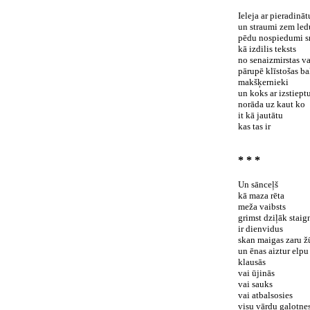
Ieleja ar pieradināt
un straumi zem led
pēdu nospiedumi s
kā izdilis teksts
no senaizmirstas v
pārupē klīstošas ba
makšķernieki
un koks ar izstiept
norāda uz kaut ko
it kā jautātu
kas tas ir
* * *
Un sānceļš
kā maza rēta
meža vaibsts
grimst dziļāk staig
ir dienvidus
skan maigas zaru ž
un ēnas aiztur elpu
klausās
vai ūjinās
vai sauks
vai atbalsosies
visu vārdu galotne