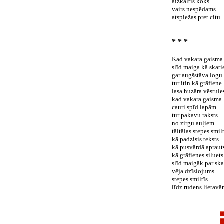
aizkaltis koks
vairs nespēdams
atspiežas pret citu
* * *
Kad vakara gaisma
slīd maiga kā skati
gar augšstāva logu
tur itin kā grāfiene
lasa huzāra vēstule
kad vakara gaisma
cauri spīd lapām
tur pakavu raksts
no zirgu auļiem
tāltālas stepes smilt
kā padzisis teksts
kā pusvārdā apraut
kā grāfienes siluets
slīd maigāk par ska
vēja dzīslojums
stepes smiltīs
līdz rudens lietavā