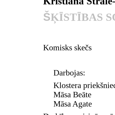
Kristiāna Štrāle
Š
ĶĪSTĪBAS 
Komisks skečs
Darbojas:
Klostera priekšnie
Māsa Beāte
Māsa Agate