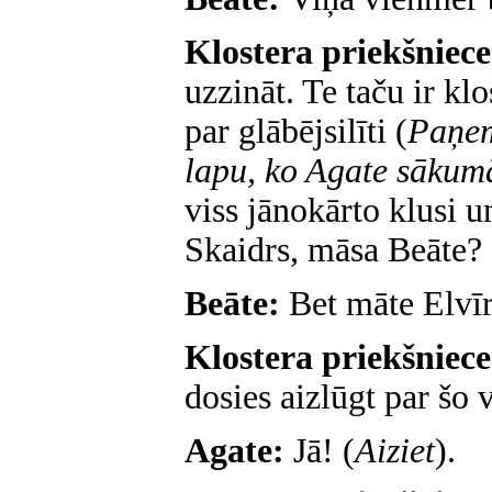
Klostera priekšniec
uzzināt. Te taču ir klo
par glābējsilīti (
Paņem
lapu, ko Agate sākumā
viss jānokārto klusi u
Skaidrs, māsa Beāte?
Beāte:
Bet māte Elvīr
Klostera priekšniec
dosies aizlūgt par šo v
Agate:
Jā! (
Aiziet
).