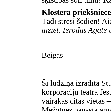
šķīstības solījumu! K
Klostera priekšniec
Tādi stresi šodien! Ai
aiziet. Ierodas Agate u
Beigas
Šī ludziņa izrādīta S
korporāciju teātra fes
vairākas citās vietās
–
Mežotnes pagasta amat