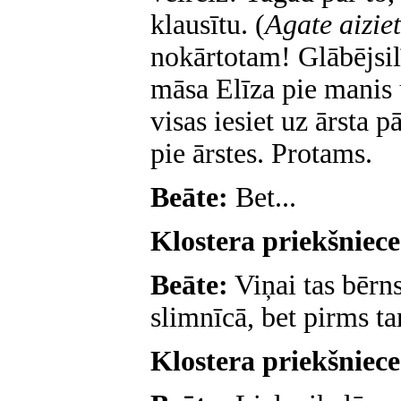
klausītu. (
Agate aiziet
nokārtotam! Glābējsilī
māsa Elīza pie manis
visas iesiet uz ārsta p
pie ārstes. Protams.
Beāte:
Bet...
Klostera priekšniec
Beāte:
Viņai tas bērn
slimnīcā, bet pirms t
Klostera priekšniec