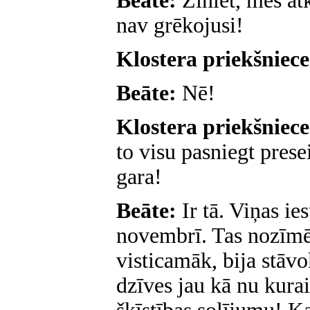
Beāte:
Ziniet, mēs a
nav grēkojusi!
Klostera priekšniec
Beāte:
Nē!
Klostera priekšniece
to visu pasniegt prese
gara!
Beāte:
Ir tā. Viņas ie
novembrī. Tas nozīmē,
visticamāk, bija stāvo
dzīves jau kā nu kurai