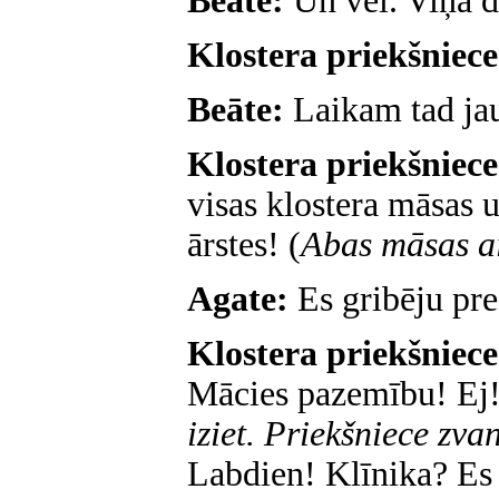
Beāte:
Un vēl. Viņa d
Klostera priekšniec
Beāte:
Laikam tad jau
Klostera priekšniece
visas klostera māsas 
ārstes! (
Abas māsas ai
Agate:
Es gribēju prec
Klostera priekšniece
Mācies pazemību! Ej! 
iziet. Priekšniece zva
Labdien! Klīnika? Es