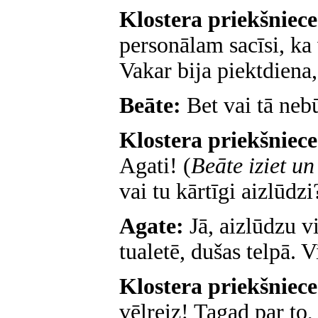
Klostera priekšniec
personālam sacīsi, ka
Vakar bija piektdiena,
Beāte:
Bet vai tā ne
Klostera priekšniec
Agati! (
Beāte iziet un
vai tu kārtīgi aizlūdzi
Agate:
Jā, aizlūdzu vi
tualetē, dušas telpā. V
Klostera priekšniec
vēlreiz! Tagad par to