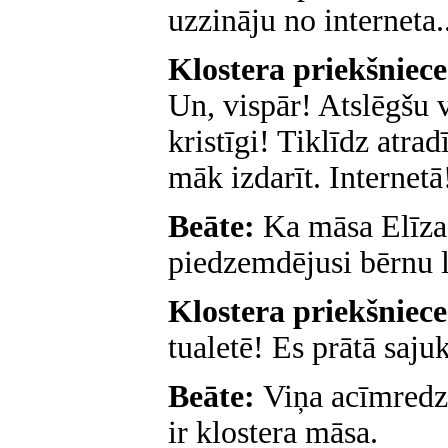
uzzināju no interneta..
Klostera priekšniec
Un, vispār! Atslēgšu v
kristīgi! Tiklīdz atrad
māk izdarīt. Internetā
Beāte:
Ka māsa Elīza
piedzemdējusi bērnu l
Klostera priekšniec
tualetē! Es prātā saju
Beāte:
Viņa acīmredzo
ir klostera māsa.