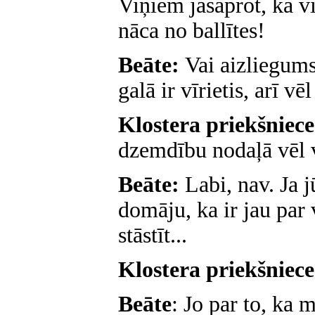
Viņiem jāsaprot, ka vi
nāca no ballītes!
Beāte:
Vai aizliegums
galā ir vīrietis, arī vē
Klostera priekšniec
dzemdību nodaļā vēl v
Beāte:
Labi, nav. Ja j
domāju, ka ir jau par
stāstīt...
Klostera priekšniec
Beāte
: Jo par to, ka 