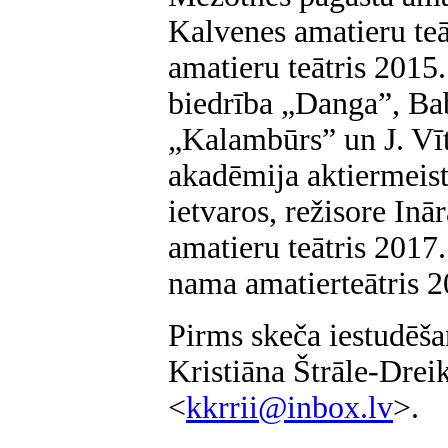
Kalvenes amatieru teā
amatieru teātris 2015.
biedrība
„
Danga”, Bab
„
Kalambūrs” un J. Vī
akadēmija aktiermeis
ietvaros, režisore Inā
amatieru teātris 2017.
nama amatierteātris 2
Pirms skeča iestudē
ša
Kristiāna Štrāle-Dreik
<
kkrrii@inbox.lv
>.