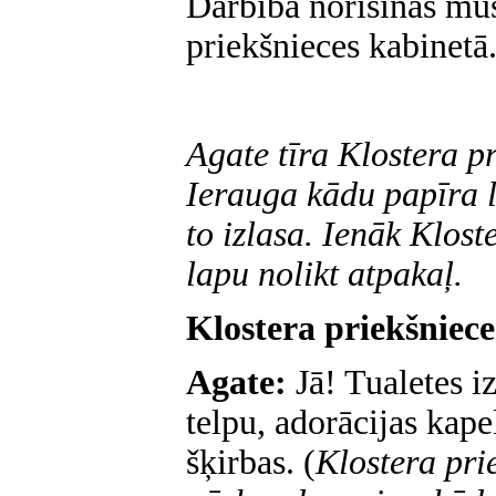
Darbība norisinās mūs
priekšnieces kabinetā
Agate tīra Klostera p
Ierauga kādu papīra l
to izlasa. Ienāk Klost
lapu nolikt atpakaļ.
Klostera priekšniece
Agate:
Jā! Tualetes iz
telpu, adorācijas kapel
šķirbas. (
Klostera pri