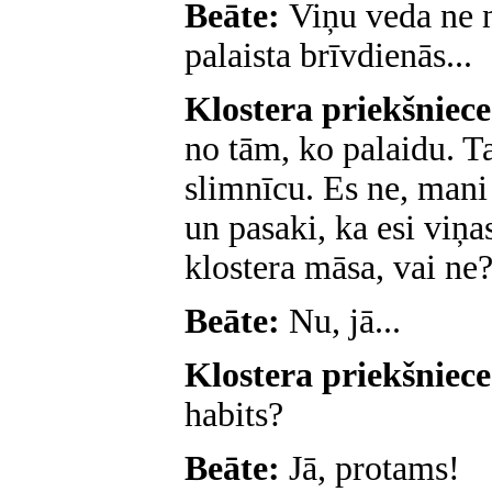
Beāte:
Viņu veda ne n
palaista brīvdienās...
Klostera priekšniec
no tām, ko palaidu. T
slimnīcu. Es ne, mani
un pasaki, ka esi viņa
klostera māsa, vai ne
Beāte:
Nu, jā...
Klostera priekšniec
habits?
Beāte:
Jā, protams!