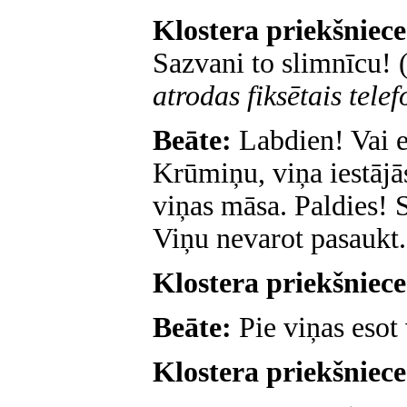
Klostera priekšniec
Sazvani to slimnīcu!
atrodas fiksētais tele
Beāte:
Labdien! Vai e
Krūmiņu, viņa iestājā
viņas māsa. Paldies! S
Viņu nevarot pasaukt.
Klostera priekšniec
Beāte:
Pie viņas esot 
Klostera priekšniec