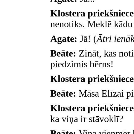
Klostera priekšniec
nenotiks. Meklē kādu s
Agate:
Jā! (
Ātri ienā
Beāte:
Zināt, kas noti
piedzimis bērns!
Klostera priekšniec
Beāte:
Māsa Elīzai pi
Klostera priekšniec
ka viņa ir stāvoklī?
Beāte:
Viņa vienmēr b