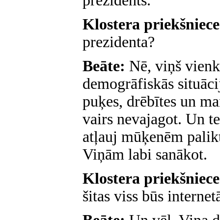
prezidents.
Klostera priekšniec
prezidenta?
Beāte:
Nē, viņš vienk
demogrāfiskās situāci
puķes, drēbītes un ma
vairs nevajagot. Un te
atļauj mūķenēm palikt
Viņām labi sanākot.
Klostera priekšniec
šitas viss būs internetā