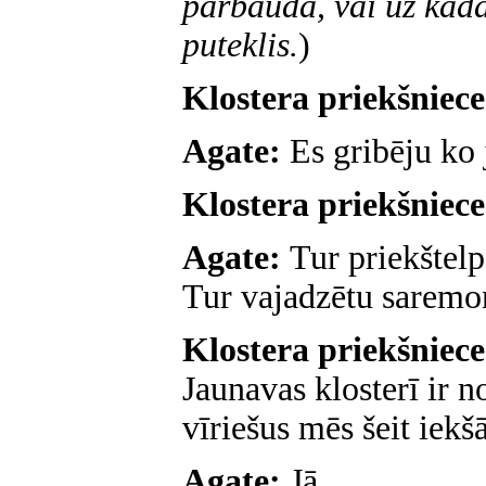
pārbauda, vai uz kāda
puteklis.
)
Klostera priekšniec
Agate:
Es gribēju ko 
Klostera priekšniec
Agate:
Tur priekštelp
Tur vajadzētu saremon
Klostera priekšniec
Jaunavas klosterī ir 
vīriešus mēs šeit iekš
Agate:
Jā...