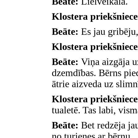
Beāte:
Lielveikalā.
Klostera priekšniec
Beāte:
Es jau gribēju,
Klostera priekšniec
Beāte:
Viņa aizgāja u
dzemdības. Bērns pied
ātrie aizveda uz slimn
Klostera priekšniec
tualetē. Tas labi, vism
Beāte:
Bet redzēja ja
no turienes ar bērnu..