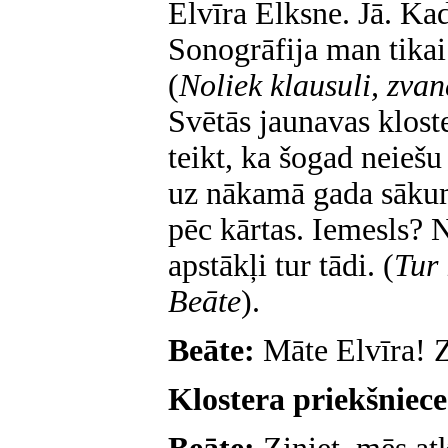
Elvīra Elksne. Jā. K
Sonogrāfija man tikai 
(
Noliek klausuli, zvan
Svētās jaunavas klost
teikt, ka šogad neiešu
uz nākamā gada sāku
pēc kārtas. Iemesls? 
apstākļi tur tādi.
(
Tur 
Beāte
).
Beāte:
Māte Elvīra! Z
Klostera priekšniec