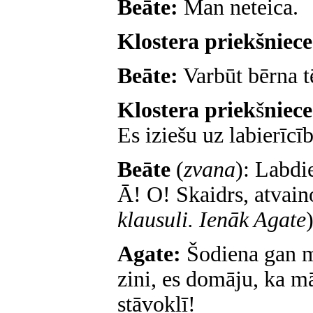
Beāte:
Man neteica.
Klostera priekšniec
Beāte:
Varbūt bērna t
Klostera priek
š
niece
Es iziešu uz labierīcī
Beāte
(
zvana
): Labdi
Ā! O! Skaidrs, atvain
klausuli. Ienāk Agate
Agate:
Šodiena gan m
zini, es domāju, ka mā
stāvoklī!