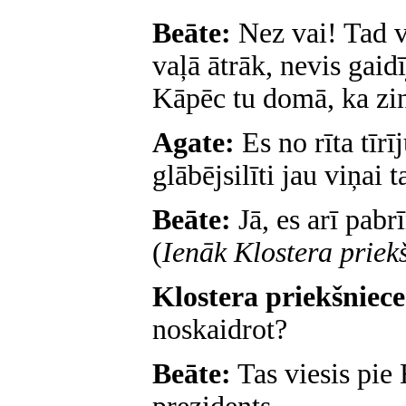
Beāte:
Nez
vai! Tad v
vaļā ātrāk, nevis gaid
Kāpēc tu domā, ka zi
Agate:
Es no rīta tīrī
glābējsilīti jau viņai 
Beāte:
Jā, es arī pabrī
(
Ienāk Klostera priek
Klostera priekšniec
noskaidrot?
Beāte:
Tas viesis pie 