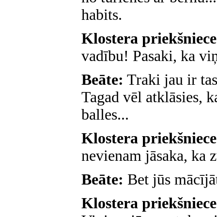
habits.
Klostera priekšniec
vadību! Pasaki, ka vi
Beāte:
Traki jau ir t
Tagad vēl atklāsies, 
balles...
Klostera priekšniec
nevienam jāsaka, ka z
Beāte:
Bet jūs mācījā
Klostera priekšniec