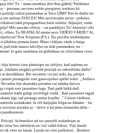
ņu tēls! Tu − mans morālais dzīvības glābēj! Palikšana
us − protams, neviens nebūs piespiests iestāties kā
litiķi izdod pastmarkas ar Tavu ĢĪMI! Pret šo darbu lai
 dega trīs melnas SVECES! Mēs savienojām savus− pirkstus
veikalnieciskā propagandista balsī nobēra: Atļaujiet, esmu
pēja! Mēs saucām vēlreiz − un parādījies Tu! Antoniņ! cēls
kāpēc, cēlais, Tu NEATKLĀJ mums savu VIDĒJO VĀRDU? Ai,
Bleķubovai! Post Scriptum (P.S.): Tas precību sludinājums
r alfabēta pirmais burts. Mans vidējais vārds ir baigs
ti, pulcināt manus labvēļus un krāt pastmarkas, un −
emēram! Jo garu saukšana un glabāšana un izlietošana visos
biju krietni vien pārsteigts un izbijies, kad saņēmu no
, jo „būdams aizgājis pelnītā penzijā no sabiedriska darba”
r dziedāšanu. Bet nevarētu vis īsti teikt, ka, pētījot
s jaunie pieaugušie esot gatavojušies spēlēt teātri: „Anšlavs
p.’ Nevarētu būt skaistāka piemēra vai labāka dzīves
uga vispār esot jaunatnes luga. Tanī pašā laikā daži
 izmantot kādā galīgi nevērtīgā veidā... Kad jaunatnei tagad
tiekami ilgi, tad pieaugs tautas kopība...” Citiem vārdiem,
m ikmēneša nomaksām. Ja vēl daiļajām Jelgavas dāmām − lai
 teicienu aizstātu ar − dzīve ir kā jūras slimnieka dūša −
iem panākumiem.
Pulciņš. Acīmredzot arī tur jaunieši nodarbojas ar
ko tiesu bez mēteļiem un visi valkā bikses. Viņi daudz
i tik vēro un laizās. Laizās un vēro pulksteni... Beidzot