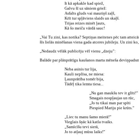
It kā apkakle kad spiež,
Galvu šī uz sāniem griež:
Asfalts gluds vai mauriņš zaļš,
Krīt tur spļāviens slaids un skaļš.
Trijas reizes minēt ļauts,
Kā šo meiču vārdā sauc!
„Vai Tu zini, kas notika? Septiņas meitenes pēc tam atteicās
šīs lielās minēšanas viena gada atceres jubileju. Un zini ko,
„Nedaudz vēlāk publicēju vēl vienu „dzeju”:
Balāde par plānprātīgu kaušanos marta mēneša deviņpadsm
Neba asinis tur lija,
Kauli neplīsa, ne miesa:
Ļaunprātība tomēr bija,
Tādēļ tika lemta tiesa...
„Nu gan maukšu tev it glīti!”
Smagais nospļaujas un rūc,
„Jo tu tikai man par spīti
Piespied Mariju pie krūts.”
„Liec tu manu šamo mierā!”
Vieglais šņāc kā katla tvaiks.
„Samīcīšu tevi sierā,
Jo to atļauj mūsu laiks!”