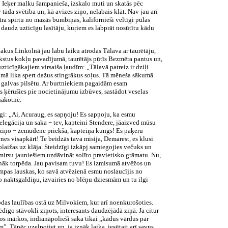
? Ieķer malku šampanieša, izskalo muti un skatās pēc
tāda svētība un, kā avīzes ziņo, nelabais klāt. Nav jau arī
ra spirtu no mazās bumbiņas, kalifornieši veltīgi pūlas
 daudz uzticīgu lasītāju, kuŗiem es labprāt nosūtītu kādu
kus Linkolnā jau labu laiku atrodas Tālava ar taurētāju,
rakstus kokļu pavadījumā, taurētājs pūtīs Bezmēra pantus un,
zticīgākajiem virsaiša ļaudīm: „Tālavā patreiz ir dziļi
vumā lika spert dažus stingrākus soļus. Tā mēneša sākumā
as galvas pilsētu. Ar burtniekiem pagaidām esam
is ķērušies pie nocietinājumu izbūves, sastādot veselas
nākotnē.
gi: „Ai, Acuraug, es sapņoju! Es sapņoju, ka esmu
legācija un saka − tev, kapteini Stendere, jāaizved mūsu
n ziņo − zemūdene priekšā, kapteiņa kungs! Es paķeru
nes visapkārt! Te beidzās tava misija, Demarest, es klusi
laižas uz klāja. Steidzīgi izkāpj samiegojies večuks un
zmirsu jauniešiem uzdāvināt solīto pravietisko grāmatu. Nu,
īdī nāk torpēda. Jau pavisam tuvu! Es izmisumā atvēžos un
mpas lauskas, ko savā atvēzienā esmu noslaucījis no
 naktsgaldiņu, izvairies no blēņu dziesmām un tu ilgi
odas laulības ostā uz Milvokiem, kur arī noenkurošoties.
dīgo stāvokli ziņots, interesants daudzējādā ziņā. Ja citur
šos mārkos, indianāpolieši saka tikai „kādus vārdus par
 Tāpēc uzelpojiet un, ja iznāk laika, iesūtait arī savus