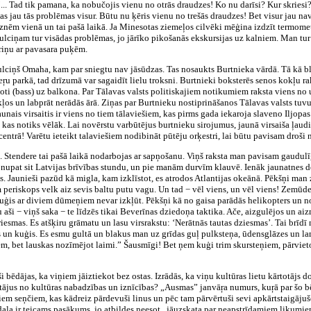
... Tad tik pamana, ka nobučojis vienu no otrās draudzes! Ko nu darīsi? Kur skriesi
as jau tās problēmas visur. Būtu nu ķēris vienu no trešās draudzes! Bet visur jau nav 
znēm vienā un tai pašā laikā. Ja Minesotas ziemeļos cilvēki mēģina izdzīt termomet
ulciņam tur visādas problēmas, jo jārīko pikošanās ekskursijas uz kalniem. Man tur
uriņu ar pavasara puķēm.
lciņš Omaha, kam par sniegtu nav jāsūdzas. Tas nosaukts Burtnieka vārdā. Tā kā bla
ieŗu parkā, tad drīzumā var sagaidīt lielu troksni. Burtnieki boksterēs senos kokļu 
oti (bass) uz balkona. Par Tālavas valsts politiskajiem notikumiem raksta viens no u
okļos un labprāt nerādās ārā. Ziņas par Burtnieku nostiprināšanos Tālavas valsts tu
aunais virsaitis ir viens no tiem tālaviešiem, kas pirms gada iekaroja slaveno Iljop
, kas notiks vēlāk. Lai novērstu varbūtējus burtnieku sirojumus, jaunā virsaiša ļaud
centrā! Varētu ieteikt talaviešiem nodibināt pūtēju orķestri, lai būtu pavisam droši 
. Stendere tai pašā laikā nodarbojas ar sapņošanu. Viņš raksta man pavisam gaudulī
nupat sit Latvijas brīvības stundu, un pie manām durvīm klauvē. Ienāk jaunatnes de
us. Jaunieši pazūd kā migla, kam izklīstot, es atrodos Atlantijas okeānā. Pēkšņi ma
m periskops velk aiz sevis baltu putu vagu. Un tad − vēl viens, un vēl viens! Zemūde
ģis ar diviem dūmeņiem nevar izkļūt. Pēkšņi kā no gaisa parādās helikopters un no
 aši − viņš saka − te līdzēs tikai Beverīnas dziedoņa taktika. Ače, aizgulējos un ai
s briesmas. Es atšķiru grāmatu un lasu virsrakstu: ‘Nerātnās tautas dziesmas’. Tai br
 un kuģis. Es esmu gultā un blakus man uz grīdas guļ pulksteņa, ūdensglāzes un la
, bet lauskas nozīmējot laimi.” Šausmīgi! Bet ņem kuģi trim skursteņiem, pārvieto
ēdājas, ka viņiem jāiztiekot bez ostas. Izrādās, ka viņu kultūras lietu kārtotājs d
otājus no kultūras nabadzības un iznīcības? „Ausmas” janvāŗa numurs, kuŗā par šo bē
 tiem seņčiem, kas kādreiz pārdevuši linus un pēc tam pārvērtuši sevi apkārtstaigāju
ļa ir teicams pasākums, jo atbildes neesot „jāuzskata par neapstrīdamiem likumiem”.