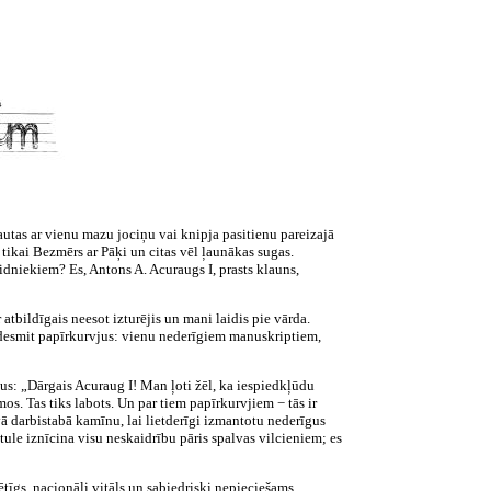
 tautas ar vienu mazu jociņu vai knipja pasitienu pareizajā
o tikai Bezmērs ar Pāķi un citas vēl ļaunākas sugas.
dniekiem? Es, Antons A. Acuraugs I, prasts klauns,
atbildīgais neesot izturējis un mani laidis pie vārda.
u desmit papīrkurvjus: vienu nederīgiem manuskriptiem,
rdus: „Dārgais Acuraug I! Man ļoti žēl, ka iespiedkļūdu
os. Tas tiks labots. Un par tiem papīrkurvjiem − tās ir
vā darbistabā kamīnu, lai lietderīgi izmantotu nederīgus
stule iznīcina visu neskaidrību pāris spalvas vilcieniem; es
tīgs, nacionāli vitāls un sabiedriski nepieciešams