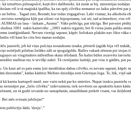
ā izturēties pilnsapulcē, kuŗā divi dalībnieki; kā runāt ar bij. ministrijas nodaļas
olam vēl ir tā maģiskā īpašība, ka tas spēj cilvēku nemanot uz laiku pārvērst par 
 un bebru... Tagad zini, Bezmēr, kur rodas zirgagalvas. Labi vismaz, ka alkohola efe
n neviens nemēģina kļūt par ziloni vai hipopotamu, vai uti, tad acīmredzot, viss vēl 
 uz AUSMAS un lasa − laikam „Ausmu”. Vāks pelēcīgs, pat trūcīgs. Bet paveŗot pēdējo
s sludina 1001. nakts karnevālu: „1001 naktis izgaisīs, bet šī viena jums paliks atmiņ
mu izmēģināšanā. Nevaru vienīgi saprast, kāpēc lieliskais plakāts nav likts vāka vie
zlasītu vēl kaut ko citu bez manas nodaļas.
rāču jaunieši, jeb kā viņu pulciņa nosaukums izsaka, pērsieši (agrāk bija vēl trakā
iņi noīrējuši pilsētas lielāko zāli ar spoguļgrīdu. Balles vakarā zēniem pie ieejas t
uguņos un vingrināties mīlestības skatu tēlošanā. Šis kalns būšot rezervēts latvieš
stāšot mašīnas tur, ir sevišķi naktī. Tā cienījamie lasītāji, par visu ir gādāts, pat p
 Un kaut arī es pats esmu ļoti morāliskas dabas cilvēks, es nevaru saprast, kāpēc 
kām dziesmām”, kādas kādreiz Mefisto dziedāja zem Grietiņas loga. Te, lūk, viņš sa
tā kā karstu kartupeli mutē, nav vairs nekā par ko smieties. Nupat iznāca jauniešu c
emaz nerunājot par „lielo cilvēku” izdevumiem, tiek novērots un aprakstīts katrs kād
azīstami, un tā gudri izvairās no sastapšanās, smaidīdami piekrīt visam, vai dziļdomīg
u. Bet mēs svinam jubilejas!”
em publicēju šādu ‘dzeju’:”