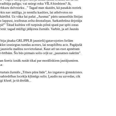
 vadītāja palīgu; vai sniegt roku VĪLA biedriem? Jā,
jebkuru dzīvnieku...” Tagad man skaidrs, kā pasakās notiek
kts nav mūžīgs, jo nemīlu kasīties, lai atbrīvotos no
kārtībā. Uz vāka šai pašai „Ausmai” pāris saraustītās līnijas
 lappusi, iezibsnas zelta drostaliņas. Sarkanbrūna dejotāja
ā!” Tātad kultūra vēl turpinās pilnā sparā par spīti ostas
tā: tagad mūžīgi jāšķirsta žurnāls. Varbūt, ja arī Jaunās
k, bija jāsaka GRLJPPLB jaunieši) gatavojoties lielām
ikšot izsniegtas tumšas acenes, lai neapžilbtu acis. Pagājušā
u jauniešu mašīnu novietošanai. Kaut arī tas esot apmēram
ar ērtībām. Šis būs pirmais solis ceļā uz „jaunatnes naktīm”.
man šoreiz iznāk runāt tikai par morāliskiem jautājumiem.
ka:
eturtais žurnāls „Trīnes pūra lāde”, ko izgatavo ģimnāzistes.
a sabiedrības locekļa kļūmīgs solis. Ļaudis nu uzvedas, cik
i klusē, ja tā drošāk...