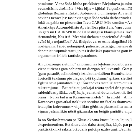
pasākums. Viena šāda kluba priekšniece Bleķubova jaunkund
vecmeitās nodrošināta!! Viss bijis − kļūda! Turpmāk es mīlē
globālajā Bezmēra Rakstu Apbrīnotāju un Krājēju Apvienī
neviens nesaceļas: tas ir vienīgais šāda veida darbs trimd
lokā uz galda un piesaucām Tavu GARU! Mēs saucām − A.A.A. −
Amerikāņu Automobilistu Apvienības pārstāvis. Varu Jums pi
un garš un CAURSPĪDĪGS! Un sastinguši klausījāmies Tav
Acuraudziņ, Kas ir A! Mēs visi drebam nepacietībā! Atbildi 
avīzē bija nejaušība!” Ai, Bleķubova, es esmu aizgrābts! Jūs
noslēpums. Tāpēc netaujājiet, palieciet uzticīga, meitene d
danciniet turpmāk tasīti, jo tas ir drošāks paņēmiens garu 
argumentos ir liels tautisks paradums.
Arī „mežonīgo rietumu” informācijas biļetens nodarbojas ar
viena turienes gara pabiezu un diezgan reālu vēstuli. Gars 
(garu pasaulē, acīmredzot), iztiekot ar dažiem Bezmēra ietei
Toricelli tukšumu pie „izgarojošā šķidruma” glāzes, sietlieš
Eglītis savā jaunatnes lugā ‘Kazanovas mētelis’ starp citu iz
raksturojuma... Bet redziet, jaukajai teātra spēlei drīz pien
sabiedrības pilāri... bažījās, ja jaunatnei dotu nokost tik
prasa − Nu kā tad ir ar Kazanovas mēteli? − tā atbild − Ar mē
Kazanovas gars atkal nokļuvis sprukās un Sietlas skatuves 
ietaupītu izdevumus − viņi liktu ģērbties platos miltu maiso
viņam pašam liktu nēsāt gāzmasku un beigās parādītu viņu
Ja no Sietlas braucam pa Klusā okeāna krastu lejup, lejup,
eksperimentiem. Bet dienvidos daba straujāka, kāpēc par pri
praktiskāki, kā raksta Stāvdaris pulciņa uzdevumā „Jaunās b