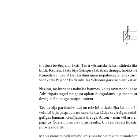
Ir bijusi ievērojami āksti. Tas ir vēsturisks fakts. Kādreiz 
brīdī. Kādreiz āksts bija Šekspīra labākais draugs, labāks vē
Komēdija ir cauri! Bet ko dara mani nepateicīgie redaktori
vienkāršs Pajaco! Es dzirdu, ka Šekspīra gars man šņukst ai
Nezinu, no kurienes nākušas baumas, ka es savu nodaļu esot 
Atbildīgais tagad staigājot apkārt dungodams − ja man būtu
deviņus Acurauga murgojumiem.
Tas nu bija par daudz! Lai nu reiz būtu skaidrība šai un arī
velniņš bija pasprucis no sava kakta kādas saviesīgas sadzī
galīgas baumas, cienījamais draugs, Anton − man vēl arvien 
papīrus. Šoziem man nav bijis jāsalst. Un Tev, labais līdzstr
jūtos gandarīts.
Manu garastāvokli uzlabo arī ziņas no vairākām pasaules mal