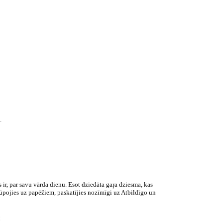
.
 ir, par savu vārda dienu. Esot dziedāta gaŗa dziesma, kas
nešūpojies uz papēžiem, paskatījies nozīmīgi uz Atbildīgo un