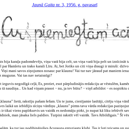
Jaunā Gaita
nr. 3, 1956. g. pavasarī
āksts bija karaļa padomdevējs, viņa varā bija celt, un viņa varā bija pelt un iznīcināt
l par Hamletu un trako karali Līru. Ai, bet Joriks un citi viņa draugi ir miruši: dzīv
? Viņi mani savos ziņojumos nosauc par klaunu! Vai tur nav jāraud pat maniem ienai
z muguras. Vai tas nav netaisnīgi?
ieguvis negodīgā ceļā, Es, protiet, esot pārpludinājis redakciju ar vēstulēm, kamēr 
 tā naudiņa... Un kad viņam prasot − nu, ja tev būtu? − viņš atbildot − es nopirkt
 „klauna” lietā, rakstīju pašam šefam. Un te jums, cienījamie lasītāji, citēju viņa vā
ves laikā un iebīdījis sīciņu vārdiņu „klauns” pirms tava vārda redakcijas paziņojum
ir tikai viens papīrkurvis un vairāk es nedomāju pirkt, jo nupat kā liku iebūvēt sa
ādniek, man jāsaka liels paldies. Turpini rakstīt vēl vairāk. Tavs Atbildīgais.” Šī vē
ām, ka tur jau nodibinājušies Acurauga entuziastu klubi. Tas ir ļoti teicams un svē