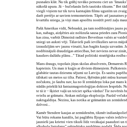
pusnakts klāt. Nu tik grābj tuvāko personu ciet un ‘šmauks’
nākošā upura. Jā − bučošanās liels tautisks tikums.” Bet tād
viegli viņiem tur tik tuvu karstajām filmu ugunīm un zvaig
darīt pretējo ar saviem termometriem. Tāpēc arī jaunatnes p
kvartālu sniega, ja viņi man apsolītu nosūtīt pretī zaļu ma
Pašā Amerikas vidū, Nebraskā, pa tam nodibinājies jauns pu
kas, nabags, aizķēries aiz nolūzuša sausa priedes zara Pion
kas zina, varbūt Dimoinā radīsies Beverīnas valsts ar vaidel
sniegi un auksti vēji. Tālavieši paši ievilkušies savos māj
izraudzījām sev jaunu virsaiti, kas bagāts kauju uzvarām. J
nodibinājuši draudzīgas attiecības, bet neviens nevar zināt
kaudzes dažādu plānu...” Tātad politiski stratēģiska rosība 
Mans draugs, topošais jūŗas skolas absolvents, Demarests R
kapteinis. Un man ir kuģis ar diviem dūmeņiem. Pulkstenis 
glabātie tautas dziesmu sējumi uz Latviju. Es sasitu papēž
tālskati un metos uz tilta. Patiesi, šķērsām pāri mūsu kursa
nočukstu, jo šaubu nav, ka no šī zemūdeņu loka pat mans ku
stādās priekšā kā fantazmagorioloģijas doktors Iesprūds. Nu
te tā ir − šķiriet vaļā un teiciet spēka vārdus! Tie novērsī
sviežu ar grāmatu. Atskan milzīga eksplozija. Pazūd večuks
naktsgaldiņa. Nezinu, kas notika ar grāmatām un zemūdenēm
dzīvosi...
Kamēr Stendere kaujas ar zemūdenēm, tikmēr indianāpolieši b
Vai būtu rokams kanālis, lai paglābtu Iljopas valsts iedzīv
jaunieši jau krietni vien tikuši līdz vecākajai paaudzei un
alkohola lietošanu” sabiedrisko problēmu nodaļā. Šāda noda