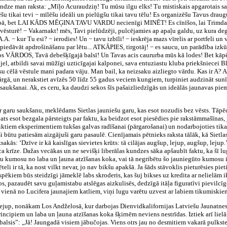
ze man raksta: „Mīļo Acuraudziņ! Tu mūsu ilgu elks! Tu mistiskais apgarotais sap
šu tikai tevi − mīlēšu ideāli un pielūgšu tikai tavu tēlu! Es organizēšu Tavus draug
bā, bet LAI KĀDS MĒĢINA TAVU VARDU necienīgi MINĒT! Es cīnīšos, lai Trimdas po
as vēsturē! − Vakarnakt! mēs, Tavi pielūdzēji, pulcējamies ap apaļu galdu, uz kura
 kur Tu esi? − ierodies! Un − tavu izbīli! − ieskrēja mazs vīrelis ar portfeli un 
edāvāt apdrošināšanu par lētu... ATKĀPIES, tirgotāj! − es saucu, un parādība izkū
os VĀRDOS, Tavā debešķīgajā balsī! Un Tavas acis caururba mūs kā lodes! Bet 
jel, atbildi savai mūžīgi uzticīgajai kalponei, sava entuziastu kluba priekšniecei 
u cēlā vēstule mani padara vāju. Man bail, ka neizsaku aizliegto vārdu. Kas ir A? A i
ārgā, un nerakstiet avīzēs 50 līdz 55 gadus veciem kungiem, turpiniet audzināt sunī
izsaukšanai. Ak, es ceru, ka daudzi sekos šīs pašaizliedzīgās un ideālās jaunavas pi
 garu saukšanu, meklēdams Sietlas jauniešu garu, kas esot nozudis bez vēsts. Tāpēc 
pats esot bezgala pārsteigts par faktu, ka beidzot esot piesēdies pie rakstāmmašīnas
ktiem eksperimentiem tukšas galvas radīšanai (pārgarošanai) un nodarbojoties tikai a
i būtu patiesām aizgājuši garu pasaulē. Cienījamais pētnieks raksta tālāk, kā Sietla
sakās: ‘Dzīve ir kā kaislīgas sievietes krūts: tā cilājas augšup, lejup, augšup, leju
āca krīze. Dažas vecākas un ne sevišķi liberālas kundzes sāka apšaubīt faktu, ka šī l
 lielu kumosu no laba un ļauna atzīšanas koka, vai tā negribētu šo jauniegūto kumosu
teli ir tā, ka nost vilkt nevar, jo nav bikšu apakšā. Ja šāds stāvoklis pieturēsies pie
spēkiem būs steidzīgi jāmeklē labs skroderis, kas šuj bikses uz kredita ar nelielā
s, pazaudēt savu guļamistabu atslēgas aizkulisēs, dedzīgā itāļa figuratīvi pievilcīgo
 vienā no Lucifera jaunajiem katliem, viņi lugu varētu uzvest ar labiem tikumisk
 lejup, nonākam Los Andželosā, kur darbojas Dienvidkalifornijas Latviešu Jaunatnes 
ncipiem un laba un ļauna atzīšanas koka šķirnēm neviens nestrīdas. Iztiek arī lielā
alsis”: „Jā! Jaungadā visiem jābučojas. Viens otrs jau no desmitiem vakarā pulksten