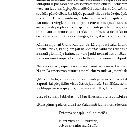
jautājumus par sabiedriskās sadzīves problēmām. Piemēram: k
vecajam labajam C
H
OH piedēvēti pasakaini spēki. „Alkoh
2
5
savādās pārvērtības. Un kāpēc pasaulē tik daudz ēzeļu, āpšu
insektiem. Citiem vārdiem, ja laba lieta netiek pārspīlēta u
var nojaust vieglā kleitiņā tērptu meiteni, kas apsēdusies
aizmet pēdējos plīvurus un sper lielu soli pāri lappusei, ka
trūkumam un acīmredzot netrūkst arī prakses sabiedrisko nor
Gaitas redaktori liktu vāku beigās, kāds, šķirstot žurnālu, i
Kā man ziņo, arī Grand Rapidu jeb, kā viņi paši saka, Lielk
lietām. Priekā, ka viņiem jārīko Vidienas jaunatnes dienas, v
numurā pieminēju kalnu, no kuŗa jauki noskatīties pilsētas 
jūdzi no sanāksmju telpām un balles zāles, jaunieši labprāt at
Nevaru saprast, kāpēc man mūžīgi iznāk sapīties ar Bezmēru.
Nu arī Bezmērs man atsūtījis morālisku vēstuli ar „morālis
„Mūsu pilsētā, kuras vārdu tu esi izvāļājis savā pēdējā raks
Saproti, lai piepildītu visus četrus jauniešu žurnālīšus, n
pieklājīgi vien iespējams, nēsā saules brilles, lai kļūtu nep
„Tagad svinam jubilejas! − Jā jau jā, es saprotu tavu izbrīn
„Reiz pirms gada es vienā no Kalamazū jaunatnes izdevumi
Dziesma par spļaudelīgo meiču
Bieži vien pa Burdikstrīt,
Jeb caur parku meiča slīd.