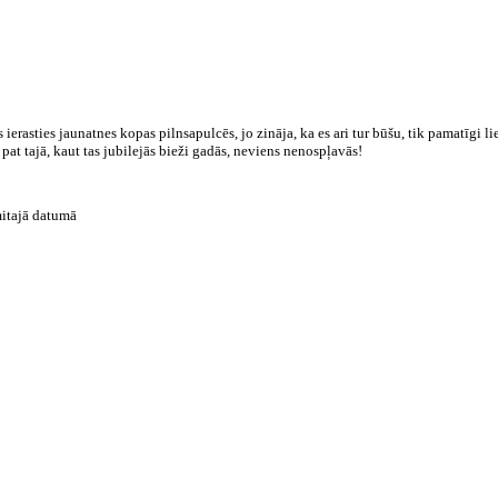
 ierasties jaunatnes kopas pilnsapulcēs, jo zināja, ka es ari tur būšu, tik pamatīgi 
 pat tajā, kaut tas jubilejās bieži gadās, neviens nenospļavās!
itajā datumā