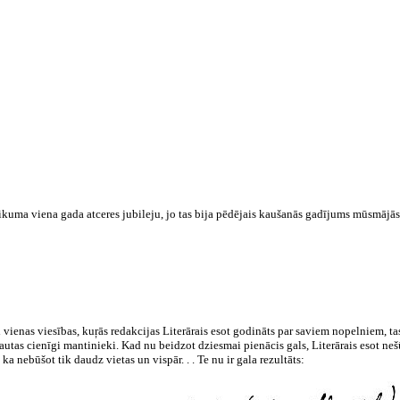
kuma viena gada atceres jubileju, jo tas bija pēdējais kaušanās gadījums mūsmājās
vienas viesības, kuŗās redakcijas Literārais esot godināts par saviem nopelniem, tas
u tautas cienīgi mantinieki. Kad nu beidzot dziesmai pienācis gals, Literārais esot 
, ka nebūšot tik daudz vietas un vispār. . . Te nu ir gala rezultāts: