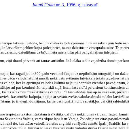
Jaunā Gaita
nr. 3, 1956. g. pavasarī
klinācijas latviešu valodā, bet praktiskā valodas prašana runā un rakstā gan būtu n
, ka latviešiem jebkur kopā pulcējoties, tautas dziesma ir visstiprākā saite. To pie
utas dziesmu dziedāšana uz brīdi meta miera tiltu pāri bangainajiem ūdeņiem.
viņi draud pārvarēt arī tautas attīstību. Jo lielāka tad ir vajadzība domāt par konti
irmajie, kas tagad jau ir 300 gadu veci, nelūkojot uz nepilnībām ortogrāfijā un daži
nes vācu valodai atbilst mazāk nekā pats svētrunu latviskais teksts tagadnes latvieš
as valodā, bet ka apzinīga valodas kultūra neļautu pārtrūkt vienības pavedienam, k
ākļos arī par kontinuitāti telpiskā ziņā. Esam izsvaidīti pa visiem kontinentiem 
, ka tas ietekmēs mūsu ikdienas valodu. Pie tās valodas, kas ap mums skan, pieraduši
tvieši, kas muižās kalpoja, bojāja ar savām svešās valodas druskām labu latviešu s
stams, jo ir viegli domājams, ka tie paši runātāji citos apstākļos vai citā sabiedrī
iksme iespiežas rakstos. Rakstam ir sīkstāka dzīvība nekā runas vārdam. Tagad, kam
ta Savienotās Valstīs, varēs tikpat labi lasīt Vācijā, Zviedrijā un citās pasaules mal
ādi nekā tie, kas mūsu valodā ieviešas angliski runājošās zemēs. Īpaši jābaidās, ka
atbrīvotā tēvijā, kur par šo laiku būs tīšu prātu valodas druvā kaisīta sveša nezā