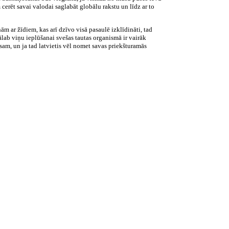
cerēt savai valodai saglabāt globālu rakstu un līdz ar to
nām ar žīdiem, kas arī dzīvo visā pasaulē izklīdināti, tad
ālab viņu ieplūšanai svešas tautas organismā ir vairāk
isam, un ja tad latvietis vēl nomet savas priekšturamās