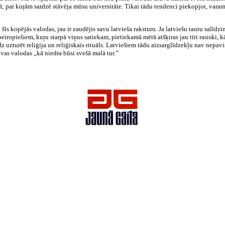
ā; par kuŗām sardzē stāvēja mūsu universitāte. Tikai tādu tendenci piekopjot, varam 
 šīs kopējās valodas, jau ir zaudējis savu latvieša raksturu. Ja latviešu tautu salīdzi
eiropiešiem, kuŗu starpā viņus satiekam, pietiekamā mērā atšķiras jau tīri rasiski, k
dz uzturēt reliģija un reliģiskais rituāls. Latviešiem tādu aizsarglīdzekļu nav nepav
avas valodas „kā niedra būsi svešā malā tur.”