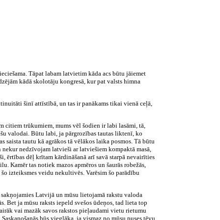
epieciešama. Tāpat labam latvietim kāda acs būtu jāiemet
redzējām kādā skolotāju kongresā, kur pat valsts himna
nuitāti šinī attīstībā, un tas ir panākams tikai vienā ceļā,
em citiem trūkumiem, mums vēl šodien ir labi lasāmi, tā,
u valodai. Būtu labi, ja pārgrozības tautas liktenī, ko
as saista tautu kā agrākos tā vēlākos laika posmos. Tā būtu
un nekur nedzīvojam latvieši ar latviešiem kompaktā masā,
, ērtības dēļ krītam kārdināšanā arī savā starpā nevairīties
tilu. Kamēr tas notiek mazos apmēros un šaurās robežās,
bā šo izteiksmes veidu nekultivēs. Varēsim šo parādību
ēr sakņojamies Latvijā un mūsu lietojamā rakstu valoda
ās. Bet ja mūsu raksts iepeld svešos ūdeņos, tad lieta top
 vairāk vai mazāk savos rakstos pieļaudami vietu rietumu
le. Saskaņošanās būs vieglāka, ja vismaz no mūsu puses tēvu