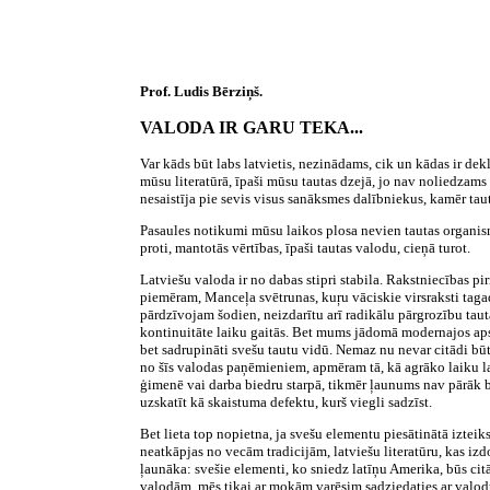
Prof. Ludis Bērziņš.
VALODA IR GARU TEKA...
Var kāds būt labs latvietis, nezinādams, cik un kādas ir de
mūsu literatūrā, īpaši mūsu tautas dzejā, jo nav noliedzams 
nesaistīja pie sevis visus sanāksmes dalībniekus, kamēr ta
Pasaules notikumi mūsu laikos plosa nevien tautas organismu, 
proti, mantotās vērtības, īpaši tautas valodu, cieņā turot.
Latviešu valoda ir no dabas stipri stabila. Rakstniecības p
piemēram, Manceļa svētrunas, kuŗu vāciskie virsraksti tagad
pārdzīvojam šodien, neizdarītu arī radikālu pārgrozību taut
kontinuitāte laiku gaitās. Bet mums jādomā modernajos apst
bet sadrupināti svešu tautu vidū. Nemaz nu nevar citādi būt
no šīs valodas paņēmieniem, apmēram tā, kā agrāko laiku la
ģimenē vai darba biedru starpā, tikmēr ļaunums nav pārāk bī
uzskatīt kā skaistuma defektu, kurš viegli sadzīst.
Bet lieta top nopietna, ja svešu elementu piesātinātā izte
neatkāpjas no vecām tradicijām, latviešu literatūru, kas izdo
ļaunāka: svešie elementi, ko sniedz latīņu Amerika, būs cit
valodām, mēs tikai ar mokām varēsim sadziedaties ar valodu 