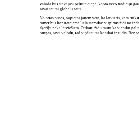
valoda būs stāvējusi pelnītā cieņā, kopta veco tradiciju gar
savai tautai globālu saiti.
No otras puses, nopietni jāņem vērā, ka latvietis, kam trūkst
tomēr būs konstatējama liela starpība: vispirms žīdi no indo
šķēršļu nekā latviešiem. Otrkārt, žīdu tautu kā vienību palī
bruņas, savu valodu, tad viņš tautas kopībai ir zudis. Bez s