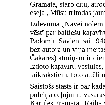
Grāmatā, starp citu, atr
eseja „Mūsu trimdas jaun
Izdevumā „Nāvei nolemti
vēstī par baltiešu kaŗavī
Padomju Savienībai 1946
bez autora un viņa meita
Čakares) atmiņām ir dien
izdoto kaŗavīru vēstules,
laikrakstiem, foto attēli u
Saistošs stāsts ir par kā
pulciņa ceļojumu vasaras
Karules grāmatā „Raibā v