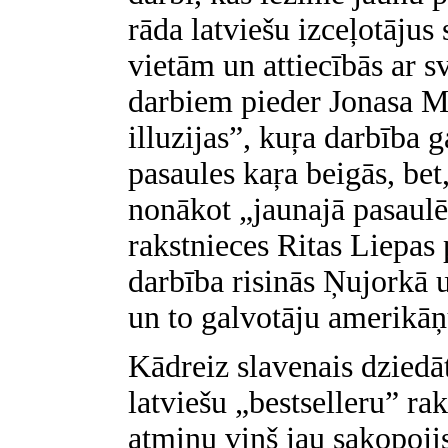
rāda latviešu izceļotājus
vietām un attiecībās ar 
darbiem pieder Jonasa M
illuzijas”, kuŗa darbība g
pasaules kaŗa beigās, be
nonākot „jaunajā pasaulē
rakstnieces Ritas Liepas
darbība risinās Ņujorkā 
un to galvotāju amerikāņ
Kādreiz slavenais dziedā
latviešu „bestselleru” ra
atmiņu viņš jau sakopoji