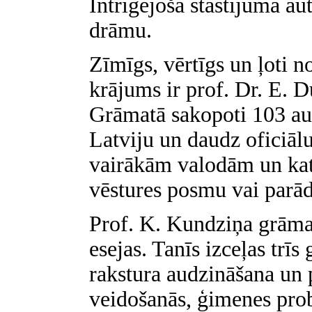
Intriģējošā stāstījumā au
drāmu.
Zīmīgs, vērtīgs un ļoti n
krājums ir prof. Dr. E. D
Grāmatā sakopoti 103 auto
Latviju un daudz oficiāl
vairākām valodām un kat
vēstures posmu vai parād
Prof. K. Kundziņa grāma
esejas. Tanīs izceļas trī
rakstura audzināšana un 
veidošanās, ģimenes prob