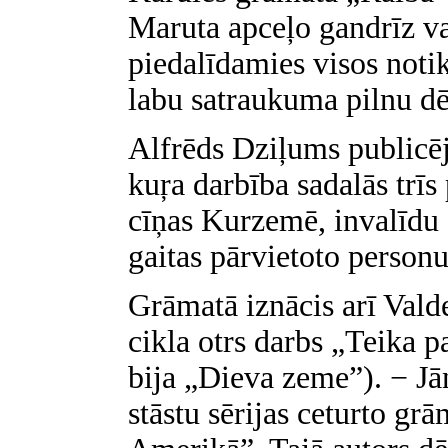
Maruta apceļo gandrīz va
piedalīdamies visos noti
labu satraukuma pilnu d
Alfrēds Dziļums publicēj
kuŗa darbība sadalās trīs
cīņas Kurzemē, invalīdu 
gaitas pārvietoto person
Grāmatā iznācis arī Val
cikla otrs darbs „Teika 
bija „Dieva zeme”). − Jā
stāstu sērijas ceturto g