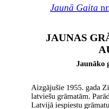
Jaunā Gaita
nr
JAUNAS G
A
Jaunāko 
Aizgājušie 1955. gada Zi
latviešu grāmatām. Parā
Latvijā iespiestu grāmat