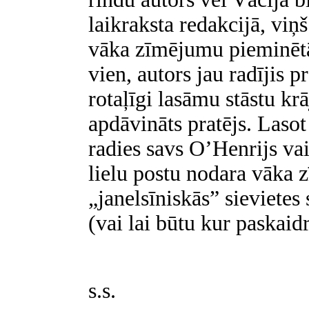
laikraksta redakcijā, viņš
vāka zīmējumu pieminētā
vien, autors jau radījis p
rotaļīgi lasāmu stāstu kr
apdāvināts pratējs. Lasot
radies savs O’Henrijs v
lielu postu nodara vāka
„janelsīniskās” sievietes
(vai lai būtu kur paskaid
s.s.