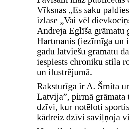
Vīksnas „Es saku paldies
izlase „Vai vēl dievkoci
Andreja Eglīša grāmatu g
Hartmanis (iezīmīga un i
gadu latviešu grāmatu dai
iespiests chroniku stila 
un ilustrējumā.
Raksturīga ir A. Šmita un
Latvija”, pirmā grāmata 
dzīvi, kur notēloti sporti
kādreiz dzīvi saviļņoja v