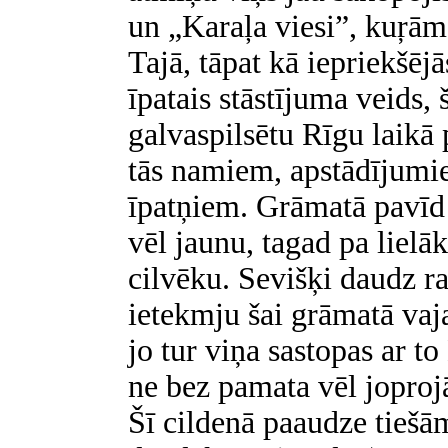
un „Karaļa viesi”, kuŗām
Tajā, tāpat kā iepriekšējā
īpatais stāstījuma veids, 
galvaspilsētu Rīgu laikā 
tās namiem, apstādījumi
īpatņiem. Grāmatā pavīd 
vēl jaunu, tagad pa lielā
cilvēku. Sevišķi daudz r
ietekmju šai grāmatā vaja
jo tur viņa sastopas ar t
ne bez pamata vēl joprojā
Šī cildenā paaudze tiešā