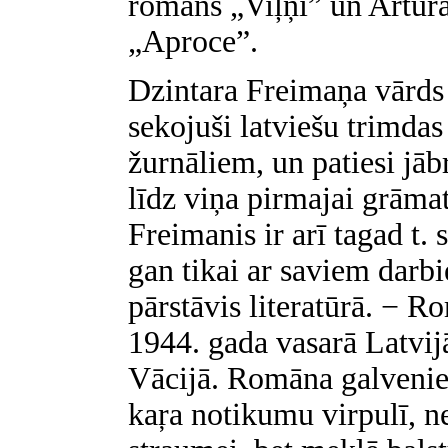
romāns „Viļņi” un Artur
„Aproce”.
Dzintara Freimaņa vārds 
sekojuši latviešu trimda
žurnāliem, un patiesi jābr
līdz viņa pirmajai grāma
Freimanis ir arī tagad t. 
gan tikai ar saviem darb
pārstāvis literatūrā. − R
1944. gada vasarā Latvijā
Vācijā. Romāna galvenie v
kaŗa notikumu virpulī, ne