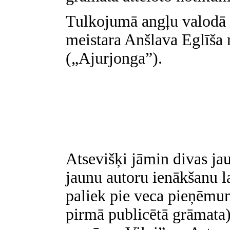
Tulkojumā angļu valodā i
meistara Anšlava Eglīš
(„Ajurjonga”).
Atsevišķi jāmin divas ja
jaunu autoru ienākšanu lat
paliek pie veca pieņēmu
pirmā publicētā grāmata)