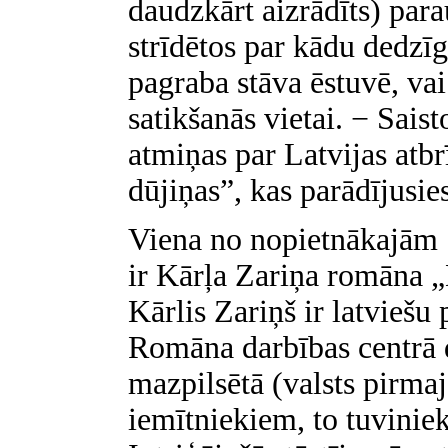
daudzkārt aizrādīts) parau
strīdētos par kādu dedzī
pagraba stāva ēstuvē, vai 
satikšanās vietai. − Saist
atmiņas par Latvijas atb
dūjiņas”, kas parādījusi
Viena no nopietnākajām 
ir Kārļa Zariņa romāna 
Kārlis Zariņš ir latviešu 
Romāna darbības centrā 
mazpilsētā (valsts pirma
iemītniekiem, to tuvinie