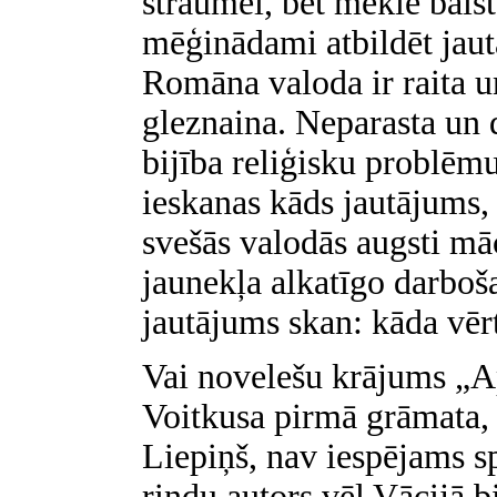
straumei, bet meklē balst
mēģinādami atbildēt jau
Romāna valoda ir raita u
gleznaina. Neparasta un d
bijība reliģisku problē
ieskanas kāds jautājums, 
svešās valodās augsti māc
jaunekļa alkatīgo darboša
jautājums skan: kāda vērt
Vai novelešu krājums „Ap
Voitkusa pirmā grāmata, 
Liepiņš, nav iespējams sp
rindu autors vēl Vācijā b