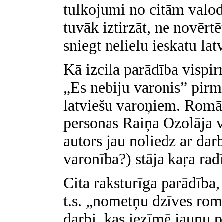
tulkojumi no citām valod
tuvāk iztirzāt,
ne novērtē
sniegt nelielu ieskatu la
Kā izcila parādība vispi
„Es nebiju varonis” pir
latviešu varoņiem. Romā
personas Raiņa Ozolāja v
autors jau noliedz ar darb
varonība?) stāja kaŗa radī
Cita raksturīga parādīb
t.s. „nometņu dzīves rom
darbi, kas iezīmē jaunu p