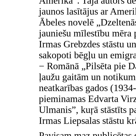
Amerikā”. Tajā autors dē
jaunos lasītājus ar Amer
Ābeles novelē „Dzeltenās 
jauniešu mīlestību mēra 
Irmas Grebzdes stāstu u
sakopoti bēgļu un emigra
− Romānā „Pilsēta pie D
ļaužu gaitām un notikum
neatkarības gados (1934-
pieminamas Edvarta Virza
Ulmanis”, kuŗā stāstīts pa
Irmas Liepsalas stāstu k
Pavisam maz publicētas 