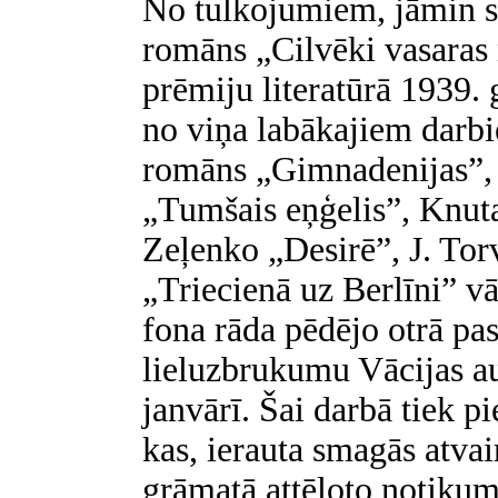
No tulkojumiem, jāmin s
romāns „Cilvēki vasaras 
prēmiju literatūrā 1939. 
no viņa labākajiem darbi
romāns „Gimnadenijas”, 
„Tumšais eņģelis”, Knut
Zeļenko „Desirē”, J. Torv
„Triecienā uz Berlīni” v
fona rāda pēdējo otrā pa
lieluzbrukumu Vācijas a
janvārī. Šai darbā tiek pi
kas, ierauta smagās atvai
grāmatā attēloto notikum