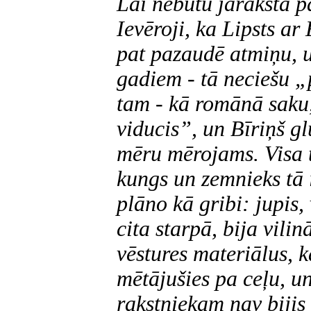
Lai nebūtu jāraksta 
Ievēroji, ka Lipsts a
pat pazaudē atmiņu, u
gadiem - tā neciešu „
tam - kā romānā saku,
viducis”, un Bīriņš g
mēru mērojams. Visa t
kungs un zemnieks tā 
plāno kā gribi: jupis, 
cita starpā, bija vili
vēstures materiālus, 
mētājušies pa ceļu, u
rakstniekam nav bijis