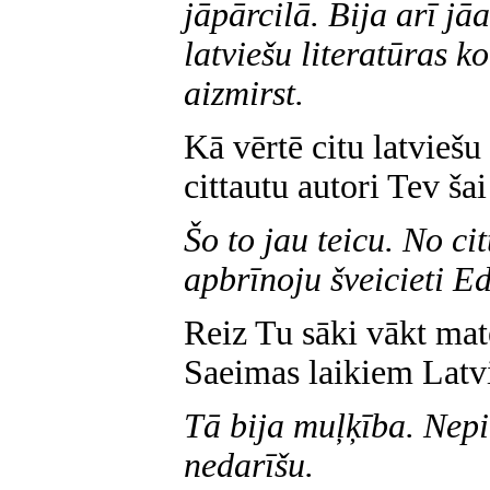
jāpārcilā. Bija arī jā
latviešu literatūras ko
aizmirst.
Kā vērtē citu latvieš
cittautu autori Tev šai
Šo to jau teicu. No ci
apbrīnoju šveicieti E
Reiz Tu sāki vākt mat
Saeimas laikiem Latvi
Tā bija muļķība. Nepi
nedarīšu.