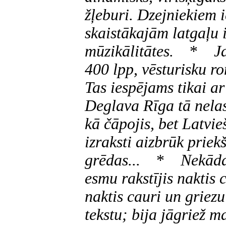
žļeburi. Dzejniekiem i
skaistākajām latgaļu 
mūzikālitātes.
*
Jaut
400 lpp, vēsturisku ro
Tas iespējams tikai ar
Deglava Rīga tā nelas
kā čāpojis, bet Latvie
izraksti aizbrūk priek
grēdas...
*
Nekāda
esmu rakstījis naktis 
naktis cauri un griez
tekstu; bija jāgriež 