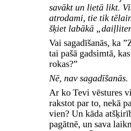
savākt un lietā likt. V
atrodami, tie tik tēlai
šķiet labākā „daiļlite
Vai sagadīšanās, ka ”Ze
tai pašā gadsimtā, ka
rokas?”
Nē, nav sagadīšanās.
Ar ko Tevi vēstures vi
rakstot par to, nekā p
vien? Un kāda atšķirīb
pagātnē, un sava laik