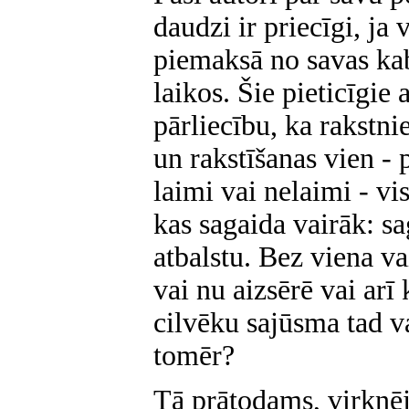
daudzi ir priecīgi, ja 
piemaksā no savas kaba
laikos. Šie pieticīgie 
pārliecību, ka rakstni
un rakstīšanas vien - 
laimi vai nelaimi - vis
kas sagaida vairāk: sa
atbalstu. Bez viena v
vai nu aizsērē vai arī
cilvēku sajūsma tad va
tomēr?
Tā prātodams, virknēj