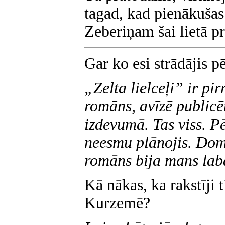
tagad, kad pienākušas
Zeberiņam šai lietā pr
Gar ko esi strādājis 
„Zelta lielceļi” ir pi
romāns, avīzē publicē
izdevumā. Tas viss. P
neesmu plānojis. Dom
romāns bija mans lab
Kā nākas, ka rakstīji 
Kurzemē?