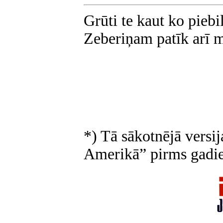
Grūti te kaut ko piebil
Zeberiņam patīk arī ma
*)
Tā sākotnējā versij
Amerikā” pirms gadi