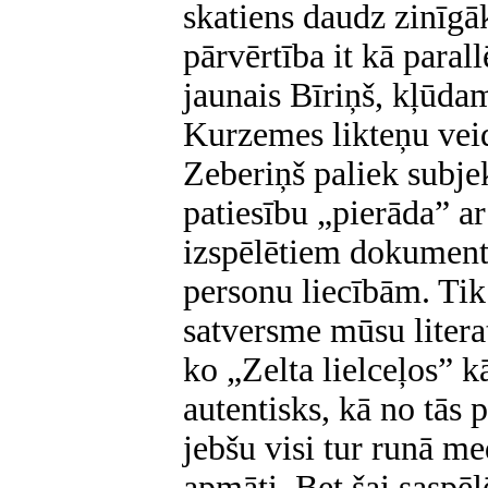
skatiens daudz zinīgā
pārvērtība it kā paral
jaunais Bīriņš, kļūda
Kurzemes likteņu veid
Zeberiņš paliek subjek
patiesību „pierāda” a
izspēlētiem dokument
personu liecībām. Tik
satversme mūsu literat
ko „Zelta lielceļos” k
autentisks, kā no tās
jebšu visi tur runā m
apmāti. Bet šai saspēl