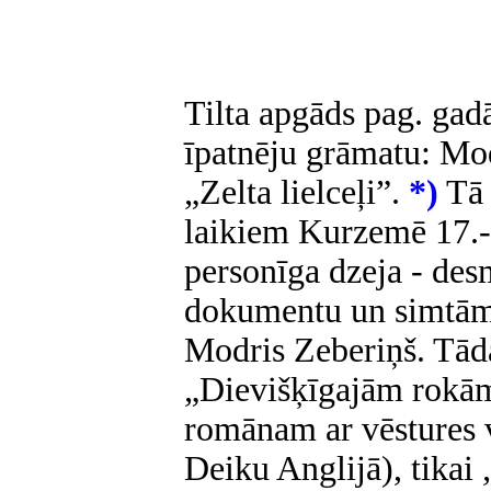
Tilta apgāds pag. gadā
īpatnēju grāmatu: Mo
„Zelta lielceļi”.
*)
Tā 
laikiem Kurzemē 17.-18
personīga dzeja - de
dokumentu un simtām l
Modris Zeberiņš. Tāda
„Dievišķīgajām rokām
romānam ar vēstures v
Deiku Anglijā), tikai 