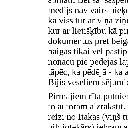
medijs nav vairs pieķe
ka viss tur ar viņa zi
kur ar lietišķību kā pi
dokumentus pret beigā
baigas tikai vēl pasti
nonācu pie pēdējās lapp
tāpēc, ka pēdējā - ka a
Bijis veseliem sējum
Pirmajiem rīta putniem
to autoram aizrakstīt
reizi no Itakas (viņš 
bibliotekārs) iebrauca