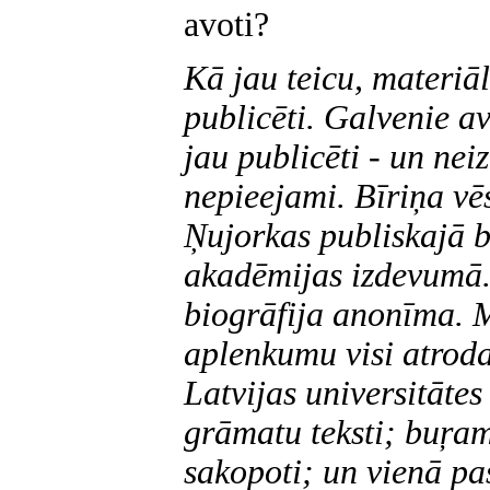
avoti?
Kā jau teicu, materiāl
publicēti. Galvenie av
jau publicēti - un nei
nepieejami. Bīriņa vē
Ņujorkas publiskajā b
akadēmijas izdevumā.
biogrāfija anonīma. 
aplenkumu visi atroda
Latvijas universitātes
grāmatu teksti; buŗam
sakopoti; un vienā pa