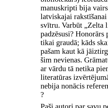
manuskripti bija vairs
latviskajai rakstīšanai
svītru. Varbūt „Zelta 
padzēsusi? Honorārs 
tikai graudā; kāds sk
pašam kaut kā jāiztir
šim nevienas. Grāmat
ar vārdu tā netika pie
literatūras izvērtēj
nebija nonācis refere
?
Paši autori par savu po