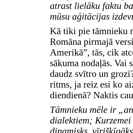
atrast lielāku faktu b
mūsu aģitācijas izde
Kā tiki pie tāmnieku 
Romāna pirmajā versij
Amerikā”, tās, cik atc
sākuma nodaļās. Vai 
daudz svītro un grozi
ritms, ja reiz esi ko a
diendienā? Naktis cau
Tāmnieku mēle ir „an
dialektiem; Kurzemei ī
dinamisks, vīrišķīgāk