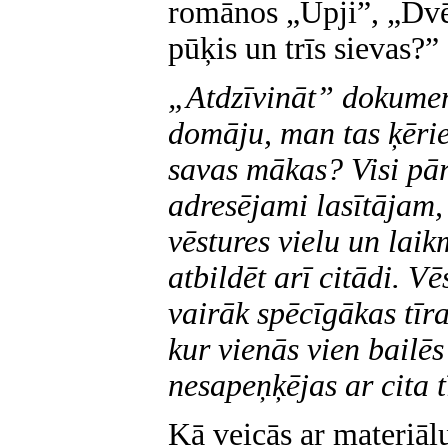
romānos „Ūpji”, „Dvē
pūķis un trīs sievas?”
„Atdzīvināt” dokume
domāju, man tas ķērie
savas mākas? Visi pār
adresējami lasītājam, 
vēstures vielu un laik
atbildēt arī citādi. 
vairāk spēcīgākas tīr
kur vienās vien bailēs
nesapeņķējas ar cita 
Kā veicās ar materiāl