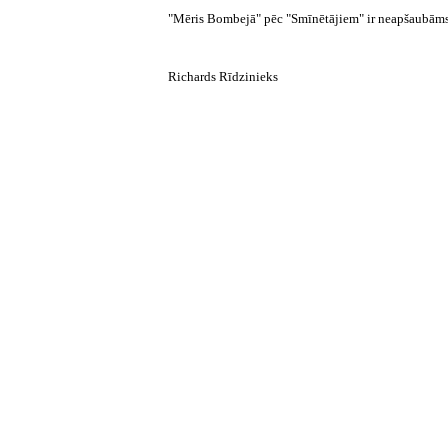
"Mēris Bombejā" pēc "Smīnētājiem" ir neapšaubāms so
Richards Rīdzinieks