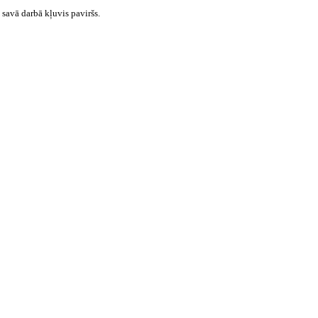
savā darbā kļuvis paviršs.