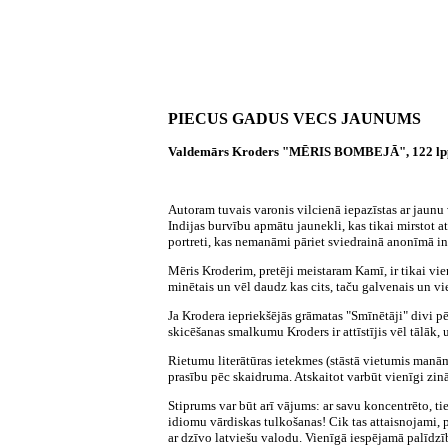
PIECUS GADUS VECS JAUNUMS
Valdemārs Kroders "MĒRIS BOMBEJĀ", 122 lpp. 
Autoram tuvais varonis vilcienā iepazīstas ar jaunu
Indijas burvību apmātu jaunekli, kas tikai mirstot 
portreti, kas nemanāmi pāriet sviedrainā anonīmā i
Mēris Kroderim, pretēji meistaram Kamī, ir tikai vi
minētais un vēl daudz kas cits, taču galvenais un vi
Ja Krodera iepriekšējās grāmatas "Smīnētāji" divi pē
skicēšanas smalkumu Kroders ir attīstījis vēl tālāk,
Rietumu literātūras ietekmes (stāstā vietumis man
prasību pēc skaidruma. Atskaitot varbūt vienīgi zinā
Stiprums var būt arī vājums: ar savu koncentrēto, tie
idiomu vārdiskas tulkošanas! Cik tas attaisnojami, p
ar dzīvo latviešu valodu. Vienīgā iespējamā palīdzīb