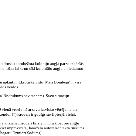
 no drusku aprobežota koloniju angļa par vienkāršās
s monsūna laiks un sīki koloniālo angļu un iedzimto
vu apkārtni. Eksotiskā vide "Mēri Bombejā" ir viss
ādos veidos.
ejā" šis trūkums nav manāms. Savu situāciju
 vienā veselumā ar savu latvisko vērtējumu un
Londonā?) Kroders ir godīgs savā pieejā vielai.
šajā virzienā, Kroders brīžiem nonāk pat pie angļu
 šķiet improvizēta, Jānožēlo autora kontakta trūkums
is bagātu Dzintars Sodums).