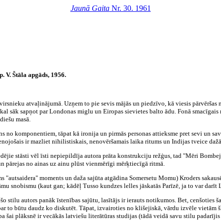
Jaunā Gaita
Nr. 30. 1961
V. Štāla apgāds, 1956.
 virsnieku atvaļinājumā. Uzņem to pie sevis mājās un piedzīvo, kā viesis pārvēršas
atkal sāk sapņot par Londonas miglu un Eiropas sievietes balto ādu. Fonā smacīgai
ndiešu masā.
ens no komponentiem, tāpat kā ironija un pirmās personas attieksme pret sevi un sa
enojošais ir mazliet nihilistiskais, nenovēršamais laika ritums un Indijas tveice daž
dējie stāsti vēl īsti nepiepildīja autora prāta konstrukciju režģus, tad "Mēri Bomb
 un pārejas no ainas uz ainu plūst vienmērīgi mērķtiecīgā ritmā.
āms "autsaidera" moments un daža sajūta atgādina Somersetu Momu) Kroders sakausē
mu snobismu (kaut gan; kādēļ Tusso kundzes lelles jāskatās Parīzē, ja to var darīt 
šo stilu autors panāk īstenības sajūtu, lasītājs ir ierauts notikumos. Bet, cenšoties 
ar to būtu daudz ko diskutēt. Tāpat, izvairoties no klišejiskā, vārdu izvēle vietām
a šai plāksnē ir vecākās latviešu literātūras studijas (tādā veidā savu stilu padarīj