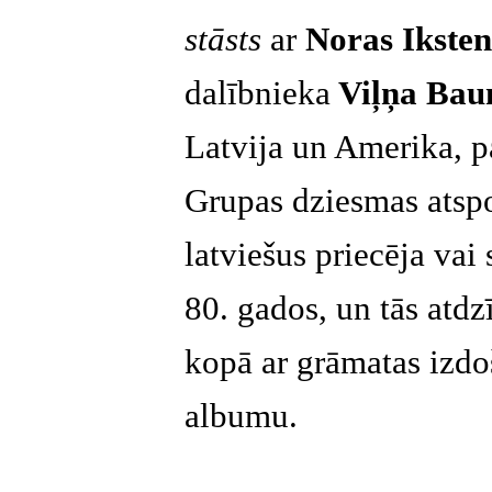
stāsts
ar
Noras Ikste
dalībnieka
Viļņa Ba
Latvija un Amerika, p
Grupas dziesmas atspo
latviešus priecēja vai
80. gados, un tās atdz
kopā ar grāmatas izdo
albumu.