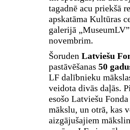
tagadnē acu priekšā r
apskatāma Kultūras ce
galerijā „MuseumLV” 
novembrim.
Šoruden
Latviešu Fo
pastāvēšanas
50 gadu
LF dalībnieku mākslas
veidota divās daļās. P
esošo Latviešu Fonda 
mākslu, un otrā, kas v
aizgājušajiem mākslin