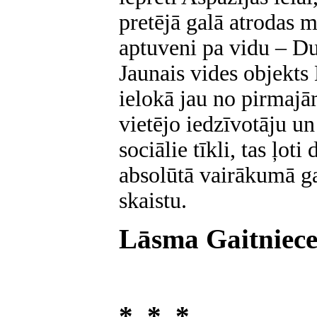
pretējā galā atrodas 
aptuveni pa vidu – D
Jaunais vides objekts 
ielokā jau no pirmajā
vietējo iedzīvotāju un 
sociālie tīkli, tas ļot
absolūtā vairākumā ga
skaistu.
Lāsma Gaitniec
* * *