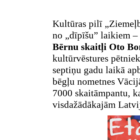
Kultūras pilī „Ziemeļ
no „dīpīšu” laikiem 
Bērnu skaitļi Oto B
kultūrvēstures pētniek
septiņu gadu laikā ap
bēgļu nometnes Vācij
7000 skaitāmpantu, kas
visdažādākajām Latvi