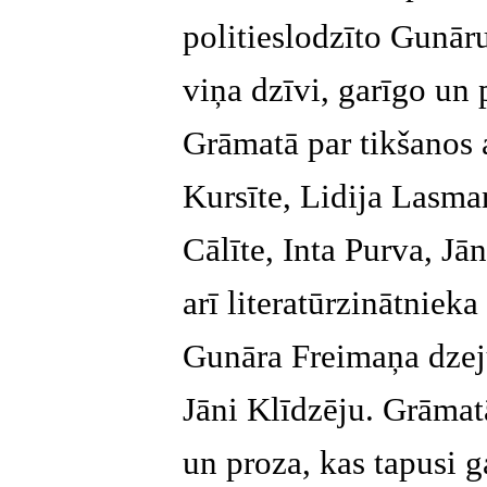
politieslodzīto Gunār
viņa dzīvi, garīgo un
Grāmatā par tikšanos 
Kursīte, Lidija Lasm
Cālīte, Inta Purva, Jān
arī literatūrzinātniek
Gunāra Freimaņa dzeju
Jāni Klīdzēju. Grāmat
un proza, kas tapusi 