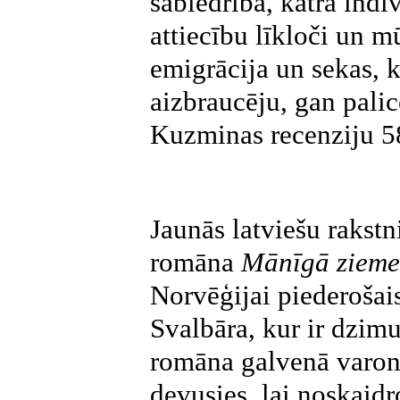
sabiedrība, katra indi
attiecību līkloči un m
emigrācija un sekas, k
aizbraucēju, gan palic
Kuzminas recenziju 58
Jaunās latviešu rakst
romāna
Mānīgā zieme
Norvēģijai piederošais
Svalbāra, kur ir dzimu
romāna galvenā varone
devusies, lai noskaid