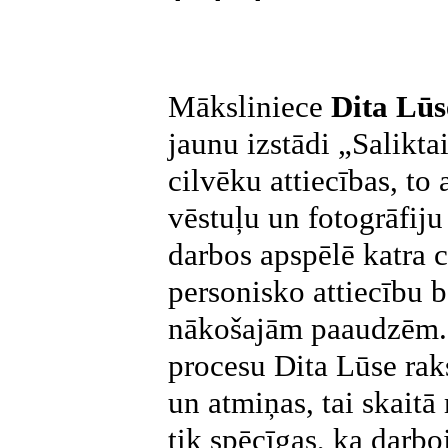
Māksliniece
Dita Lū
jaunu izstādi „Salikta
cilvēku attiecības, to 
vēstuļu un fotogrāfij
darbos apspēlē katra c
personisko attiecību b
nākošajām paaudzēm. 
procesu Dita Lūse rak
un atmiņas, tai skaitā
tik spēcīgas, ka darbo