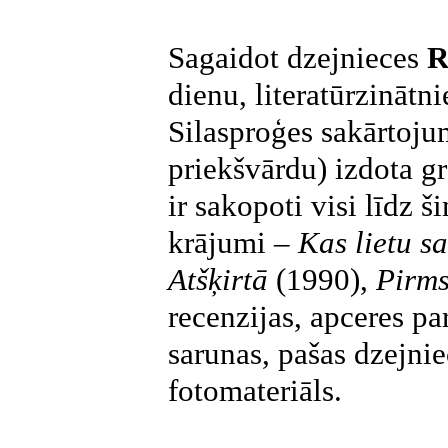
Sagaidot dzejnieces
R
dienu, literatūrzinātn
Silasproģes sakārtoju
priekšvārdu) izdota 
ir sakopoti visi līdz š
krājumi –
Kas lietu s
Atšķirtā
(1990),
Pirms
recenzijas, apceres pa
sarunas, pašas dzejni
fotomateriāls.