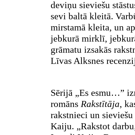
deviņu sieviešu stāstu
sevi baltā kleitā. Varb
mirstamā kleita, un a
jebkurā mirklī, jebkur
grāmatu izsakās rakstn
Līvas Alksnes recenzij
Sērijā „Es esmu…”
iz
romāns
Rakstītāja
, ka
rakstnieci un sieviešu 
Kaiju. „Rakstot darbu