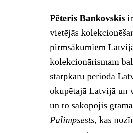
Pēteris Bankovskis
ir
vietējās kolekcionēšan
pirmsākumiem Latvijas 
kolekcionārismam balt
starpkaru perioda Latv
okupētajā Latvijā un 
un to sakopojis grām
Palimpsests
, kas nozī