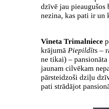
dzīvē jau pieaugušos b
nezina, kas pati ir un
Vineta Trimalniece
p
krājumā
Piepildīt
s – 
ne tikai) – pansionāta
jaunam cilvēkam nepar
pārsteidzoši dziļu dzī
pati strādājot pansion