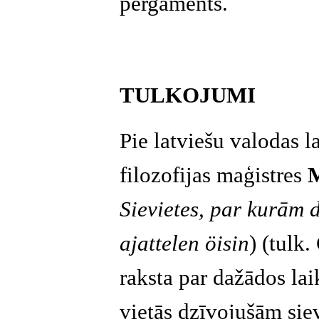
pergaments.
TULKOJUMI
Pie latviešu valodas 
filozofijas maģistres
M
Sievietes, par kurām
ajattelen öisin
)
(tulk.
raksta par dažādos la
vietās dzīvojušām siev