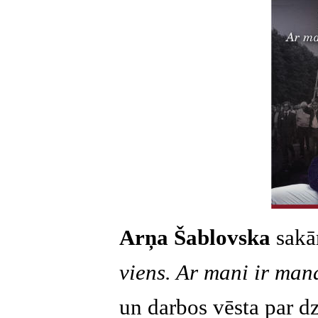
Arņa Šablovska
sakā
viens. Ar mani ir man
un darbos vēsta par dz