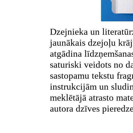
Dzejnieka un literatū
jaunākais dzejoļu kr
atgādina līdzņemšanas
saturiski veidots no 
sastopamu tekstu fra
instrukcijām un slud
meklētājā atrasto mat
autora dzīves pieredz