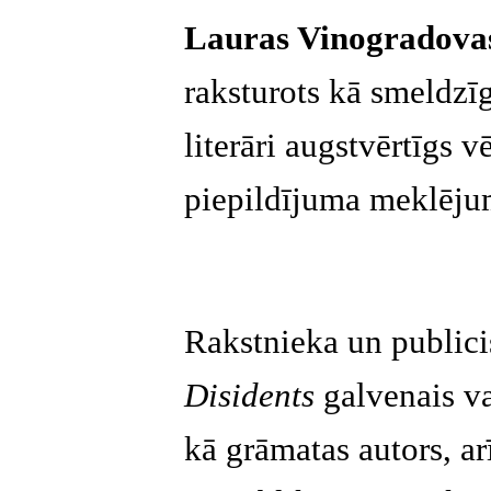
Lauras Vinogradov
raksturots kā smeldzī
literāri augstvērtīgs v
piepildījuma meklēju
Rakstnieka un public
Disidents
galvenais var
kā grāmatas autors, arī