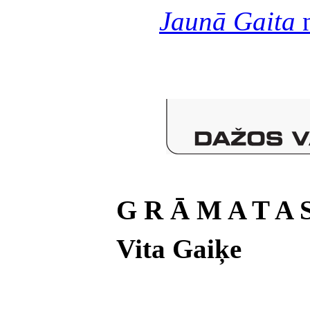
Jaunā Gaita
n
G R Ā M A T A 
Vita Gaiķe