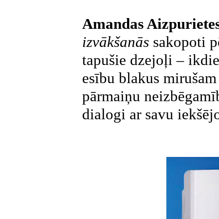
Amandas Aizpuriete
izvākšanās
sakopoti p
tapušie dzejoļi – ikdi
esību blakus mirušam
pārmaiņu neizbēgamīb
dialogi ar savu iekšēj