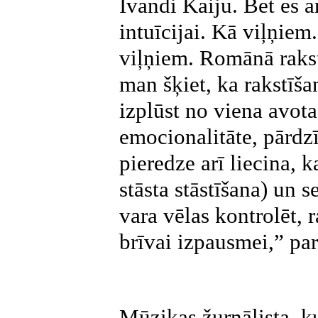
Ivandi Kaiju. Bet es a
intuīcijai. Kā viļņiem
viļņiem. Romānā rakstu
man šķiet, ka rakstīša
izplūst no viena avota
emocionalitāte, pārdz
pieredze arī liecina, k
stāsta stāstīšana) un se
vara vēlas kontrolēt, r
brīvai izpausmei,” par
Mūzikas žurnālista, k