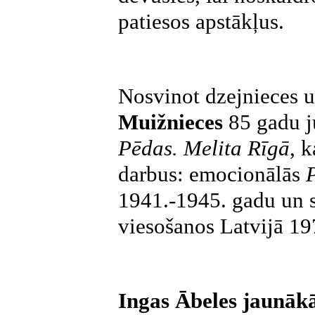
patiesos apstākļus.
Nosvinot dzejnieces 
Muižnieces
85 gadu j
Pēdas. Melita Rīgā
, 
darbus: emocionālās
1941.-1945. gadu un si
viesošanos Latvijā 1
Ingas Ābeles jaunā