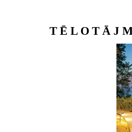
T Ē L O T Ā J M