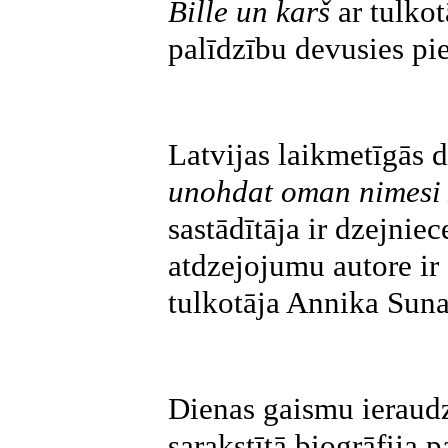
Bille un karš
ar tulkot
palīdzību devusies pi
Latvijas laikmetīgās d
unohdat oman nimesi /
sastādītāja ir dzejnie
atdzejojumu autore ir
tulkotāja Annika Suna
Dienas gaismu ieraud
sarakstītā biogrāfija 