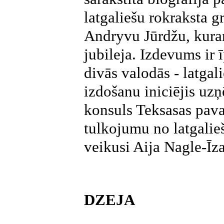
latgaliešu rokraksta g
Andryvu Jūrdžu, kura
jubileja. Izdevums ir ī
divās valodās - latga
izdošanu iniciējis uz
konsuls Teksasas paval
tulkojumu no latgalie
veikusi Aija Nagle-Īz
DZEJA