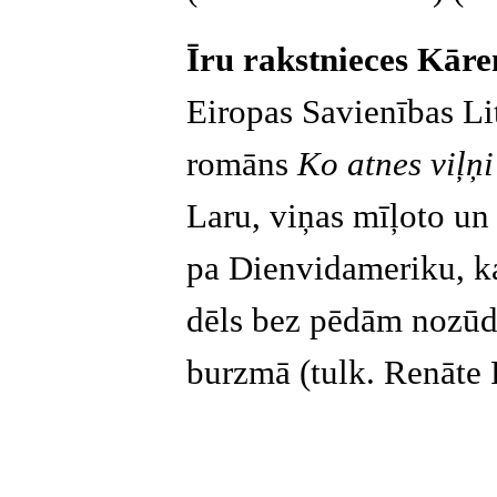
Īru rakstnieces Kāre
Eiropas Savienības Li
romāns
Ko atnes viļņ
Laru, viņas mīļoto un
pa Dienvidameriku, kas
dēls bez pēdām nozūd 
burzmā (tulk. Renāte 