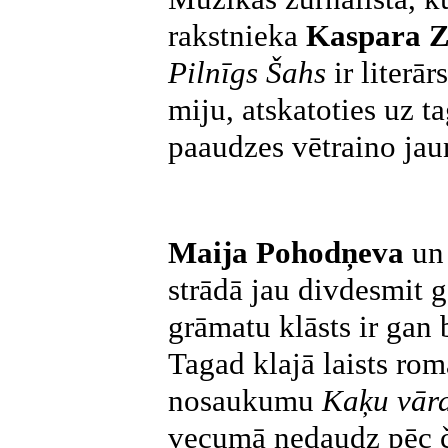
rakstnieka
Kaspara Z
Pilnīgs Šahs
ir literār
miju, atskatoties uz 
paaudzes vētraino jau
Maija Pohodņeva
u
strādā jau divdesmit g
grāmatu klāsts ir gan
Tagad klajā laists rom
nosaukumu
Kaķu vār
vecumā nedaudz pēc če