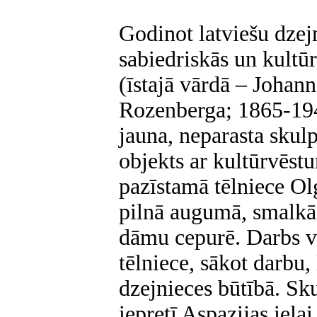
Godinot latviešu dzej
sabiedriskās un kultū
(īstajā vārdā – Johan
Rozenberga; 1865-194
jauna, neparasta skulp
objekts ar kultūrvēstu
pazīstamā tēlniece Ol
pilnā augumā, smalkā
dāmu cepurē. Darbs ve
tēlniece, sākot darbu, 
dzejnieces būtībā. Sk
iepretī Aspazijas ielai