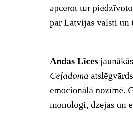
apcerot tur piedzīvot
par Latvijas valsti un 
Andas Līces
jaunākās
Ceļadoma
atslēgvārds 
emocionālā nozīmē. Gr
monologi, dzejas un e