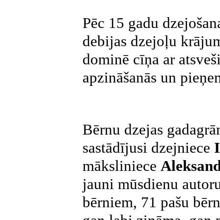
Pēc 15 gadu dzejošan
debijas dzejoļu krāj
dominē cīņa ar atsveš
apzināšanās un pieņe
Bērnu dzejas gadagr
sastādījusi dzejniece
māksliniece
Aleksan
jauni mūsdienu autoru
bērniem, 71 pašu bērnu