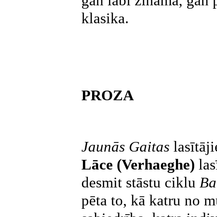
gan labi zināma, gan 
klasika.
PROZA
Jaunās Gaitas
lasītāj
Lāce (Verhaeghe)
las
desmit stāstu ciklu
Ba
pēta to, kā katru no 