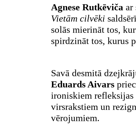
Agnese Rutkēviča
ar 
Vietām cilvēki
saldsēr
solās mierināt tos, ku
spirdzināt tos, kurus
Savā desmitā dzejkr
Eduards Aivars
priec
ironiskiem refleksija
virsrakstiem un rezig
vērojumiem.