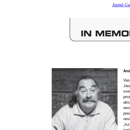
Jaunā Ga
And
Vas
Jau
sve
pro
aktu
rem
prec
neve
„īs