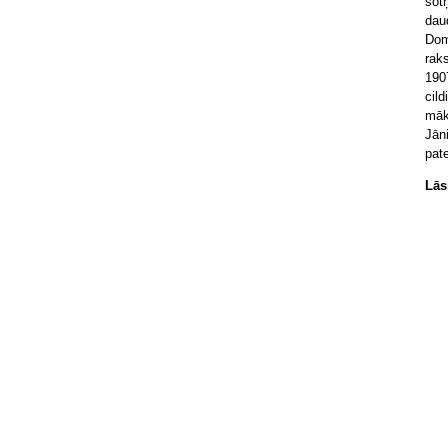
sotņ
dau
Dom
rak
190
cild
māk
Jān
pate
Lās