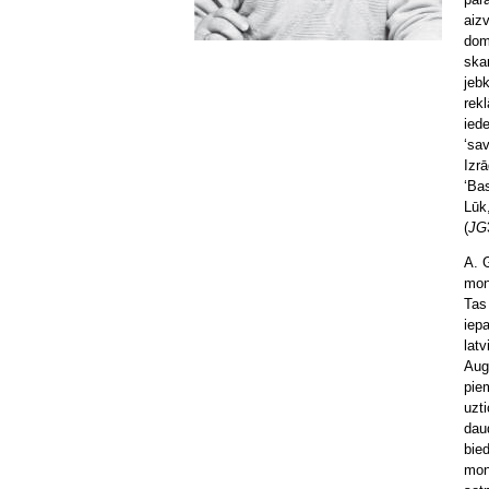
par
aiz
dom
ska
jebk
rek
iede
‘sa
Izrā
‘Bas
Lūk
(
JG
A. 
mon
Tas 
iepa
lat
Aug
piem
uzti
dau
bie
mon