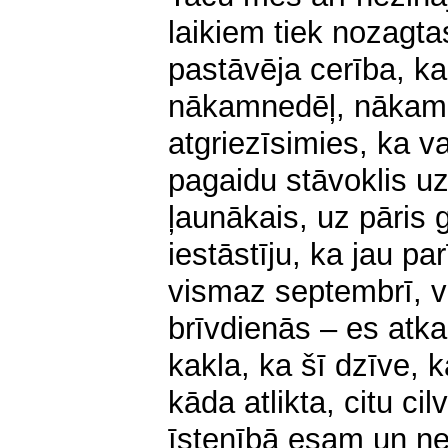
laikiem tiek nozagta
pastāvēja cerība, ka 
nākamnedēļ, nāka
atgriezīsimies, ka var
pagaidu stāvoklis u
ļaunākais, uz pāris 
iestāstīju, ka jau pa
vismaz septembrī, va
brīvdienās – es atka
kakla, ka šī dzīve, 
kāda atlikta, citu ci
īstenībā esam un ne