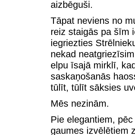
aizbēguši.
Tāpat neviens no mu
reiz staigās pa šīm 
iegriezties Strēlnie
nekad neatgriezīsim
elpu īsajā mirklī, ka
saskaņošanās haoss
tūlīt, tūlīt sāksies uv
Mēs nezinām.
Pie elegantiem, pē
gaumes izvēlētiem z