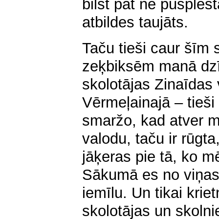
bilst pat ne pušplēs
atbildes taujāts.
Taču tieši caur šīm 
zeķbiksēm manā dzī
skolotājas Zinaīdas 
Vērmeļainajā – tieši 
smaržo, kad atver mu
valodu, taču ir rūgta
jāķeras pie tā, ko m
Sākumā es no viņas 
iemīlu. Un tikai krie
skolotājas un skolni