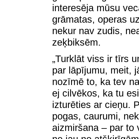
interesēja mūsu vec
grāmatas, operas uz
nekur nav zudis, nea
zeķbiksēm.
„Turklāt viss ir tīr
par lāpījumu, meit, 
nozīmē to, ka tev na
ej cilvēkos, ka tu es
izturēties ar cieņu.
pogas, caurumi, nekā
aizmiršana – par to 