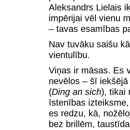
Aleksandrs Lielais 
impērijai vēl vienu 
– tavas esamības pa
Nav tuvāku saišu kā 
vientulību.
Viņas ir māsas. Es va
nevēlos – šī iekšējā h
(
Ding an sich
), tika
īstenības izteiksme
es redzu, kā, nožēlo
bez brillēm, taustīd