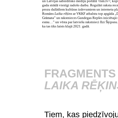
un Latvijas sabiedrisko mediju portālā <lsm.lv>; kop
gada strādā vienīgi radošo darbu. Regulāri raksta rece
prozu dažādiem kultūras izdevumiem un interneta pl
Romāns
Laika rēķins
ar VKKF atbalstu top apgāda „
Grāmata” un rakstnieces Gundegas Repšes iniciētajā s
esmu…” un vēsta par latviešu rakstnieci Ilzi Šķipsnu. 
ka tas tiks laists klajā 2021. gadā.
FRAGMENTS
LAIKA RĒĶIN
Tiem, kas piedzīvoju