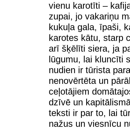
vienu karotīti – kafij
zupai, jo vakariņu ma
kukuļa gala, īpaši, 
karotes kātu, starp ci
arī šķēlīti siera, ja 
lūgumu, lai kluncīti
nudien ir tūrista pa
nenovērtēta un pār
ceļotājiem domātajos
dzīvē un kapitālismā 
teksti ir par to, lai t
nažus un viesnīcu n