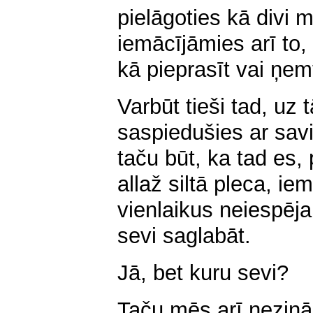
pielāgoties kā divi 
iemācījāmies arī to
kā pieprasīt vai ņem
Varbūt tieši tad, uz 
saspiedušies ar savi
taču būt, ka tad es,
allaž siltā pleca, ie
vienlaikus neiespēj
sevi saglabāt.
Jā, bet kuru sevi?
Taču mēs arī nezin