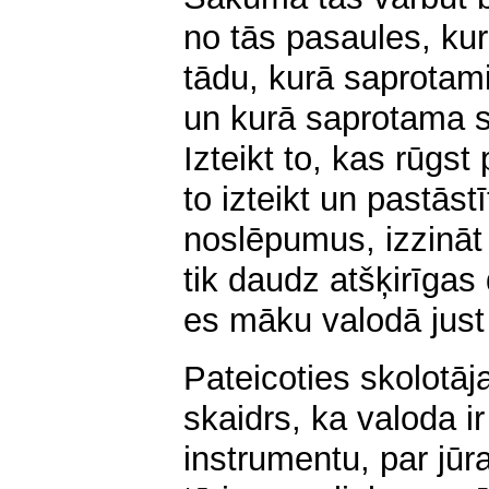
no tās pasaules, kur
tādu, kurā saprotami 
un kurā saprotama s
Izteikt to, kas rūgst
to izteikt un pastāst
noslēpumus, izzināt 
tik daudz atšķirīgas
es māku valodā just
Pateicoties skolotāj
skaidrs, ka valoda ir
instrumentu, par jū