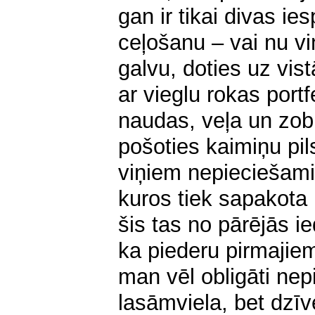
gan ir tikai divas ie
ceļošanu – vai nu viņ
galvu, doties uz vi
ar vieglu rokas portf
naudas, veļa un zobu
pošoties kaimiņu p
viņiem nepieciešami 
kuros tiek sapakota 
šis tas no pārējās i
ka piederu pirmajie
man vēl obligāti ne
lasāmviela, bet dzīve