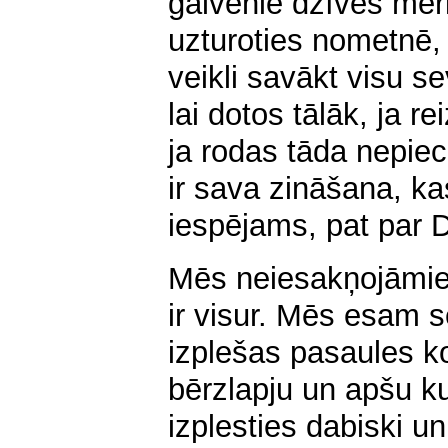
galvenie dzīves mērķ
uzturoties nometnē,
veikli savākt visu s
lai dotos tālāk, ja r
ja rodas tāda nepiec
ir sava zināšana, ka
iespējams, pat par 
Mēs neiesakņojāmies
ir visur. Mēs esam 
izplešas pasaules k
bērzlapju un apšu ku
izplesties dabiski 