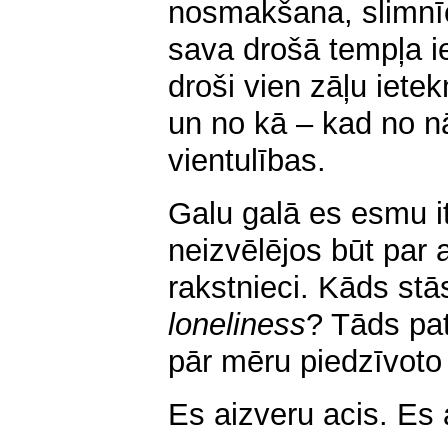
nosmakšana, slimnīc
sava drošā tempļa i
droši vien zāļu iete
un no kā – kad no n
vientulības.
Galu galā es esmu it
neizvēlējos būt par 
rakstnieci. Kāds stā
loneliness
? Tāds pat
pār mēru piedzīvoto 
Es aizveru acis. Es 