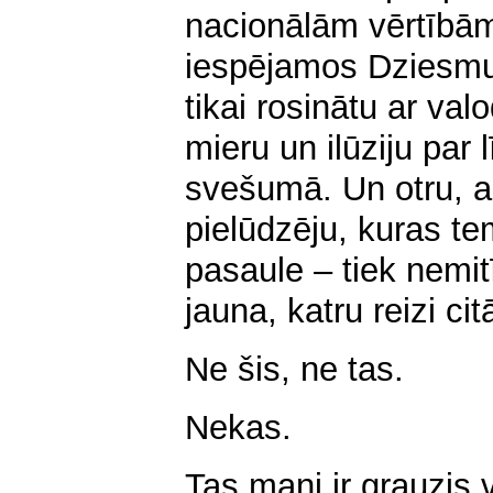
nacionālām vērtībām
iespējamos Dziesmu 
tikai rosinātu ar va
mieru un ilūziju par 
svešumā. Un otru, a
pielūdzēju, kuras tem
pasaule – tiek nemit
jauna, katru reizi cit
Ne šis, ne tas.
Nekas.
Tas mani ir grauzis v