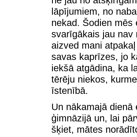
ne jau no atšķirīgā
lāpījumiem, no naba
nekad. Šodien mēs 
svarīgākais jau nav 
aizved mani atpakaļ
savas kaprīzes, jo k
iekšā atgādina, ka l
tērēju niekos, kurme
īstenībā.
Un nākamajā dienā e
ģimnāzijā un, lai pār
šķiet, mātes norādīto