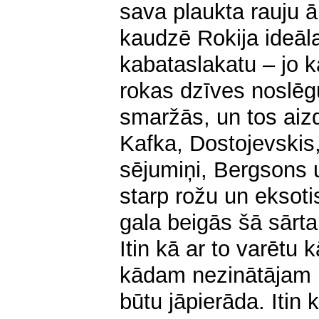
sava plaukta rauju 
kaudzē Rokija ideāl
kabataslakatu – jo ka
rokas dzīves noslē
smaržās, un tos aiz
Kafka, Dostojevskis
sējumiņi, Bergsons 
starp rožu un eksoti
gala beigās šā sārta
Itin kā ar to varēt
kādam nezinātājam 
būtu jāpierāda. Itin