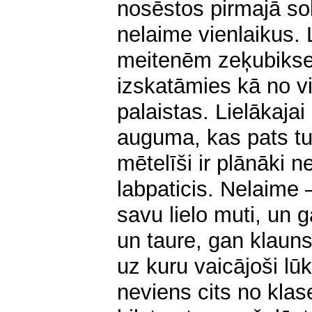
nosēstos pirmajā so
nelaime vienlaikus.
meitenēm zeķubikses
izskatāmies kā no v
palaistas. Lielākajai
auguma, kas pats tu
mētelīši ir plānāki 
labpaticis. Nelaime 
savu lielo muti, un 
un taure, gan klauns
uz kuru vaicājoši lū
neviens cits no kla