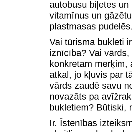
autobusu biļetes un
vitamīnus un gāzētu 
plastmasas pudelēs
Vai tūrisma bukleti i
iznīcība? Vai vārds, 
konkrētam mērķim, ap
atkal, jo kļuvis par 
vārds zaudē savu noz
novazāts pa avīžrak
bukletiem? Būtiski, 
Ir. Īstenības izteik