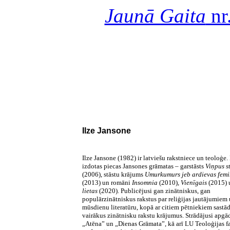
Jaunā Gaita
nr
Ilze Jansone
Ilze Jansone (1982) ir latviešu rakstniece un teoloģe.
izdotas piecas Jansones grāmatas – garstāsts
Viņpus st
(2006), stāstu krājums
Umurkumurs jeb ardievas fem
(2013) un romāni
Insomnia
(2010),
Vienīgais
(2015)
lietas
(2020). Publicējusi gan zinātniskus, gan
populārzinātniskus rakstus par reliģijas jautājumiem
mūsdienu literatūru, kopā ar citiem pētniekiem sastād
vairākus zinātnisku rakstu krājumus. Strādājusi apgā
„Atēna” un „Dienas Grāmata”, kā arī LU Teoloģijas f