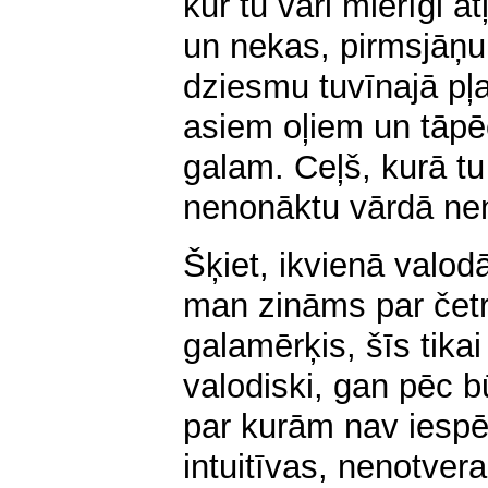
kur tu vari mierīgi a
un nekas, pirmsjāņu
dziesmu tuvīnajā pļa
asiem oļiem un tāpē
galam. Ceļš, kurā tu
nenonāktu vārdā ne
Šķiet, ikvienā valod
man zināms par četrā
galamērķis, šīs tikai
valodiski, gan pēc b
par kurām nav iespēj
intuitīvas, nenotve