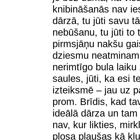
knibināšanās nav ie
dārzā, tu jūti savu
nebūšanu, tu jūti to t
pirmsjāņu nakšu gai
dziesmu neatminami s
nerimtīgo bula laik
saules, jūti, ka esi 
izteiksmē – jau uz p
prom. Brīdis, kad ta
ideālā dārza un tam 
nav, kur likties, mirk
plosa plaušas kā kl