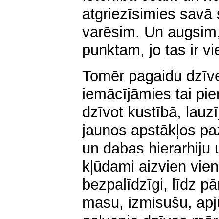
atgriezīsimies savā
varēsim. Un augsim,
punktam, jo tas ir v
Tomēr pagaidu dzīve
iemācījāmies tai pi
dzīvot kustībā, lauz
jaunos apstākļos pa
un dabas hierarhiju
kļūdami aizvien vien
bezpalīdzīgi, līdz p
masu, izmisušu, apj