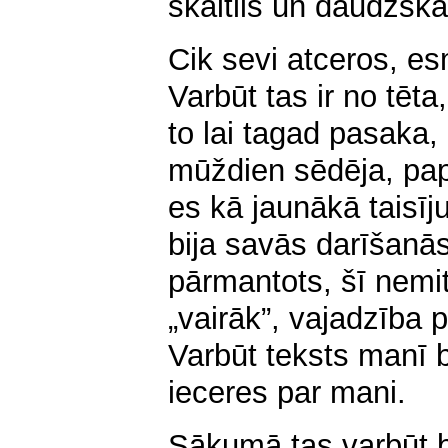
skaitlis un daudzskai
Cik sevi atceros, es
Varbūt tas ir no tē
to lai tagad pasaka, 
mūždien sēdēja, pap
es kā jaunākā taisīj
bija savās darīšanās
pārmantots, šī nemi
„vairāk”, vajadzība p
Varbūt teksts manī bi
ieceres par mani.
Sākumā tas varbūt b