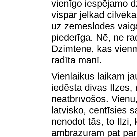
vienīgo iespējamo d
vispār jelkad cilvē
uz zemeslodes vaiga
piederīga. Nē, ne ra
Dzimtene, kas vienmē
radīta manī.
Vienlaikus laikam ja
iedēsta divas Ilzes
neatbrīvošos. Vienu,
latvisko, centīsies 
nenodot tās, to Ilzi,
ambrazūrām pat par 