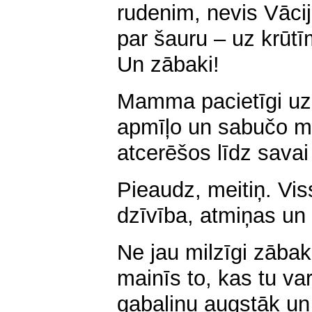
rudenim, nevis Vāc
par šauru – uz krūtī
Un zābaki!
Mamma pacietīgi uz
apmīļo un sabučo ma
atcerēšos līdz savai
Pieaudz, meitiņ. Viss
dzīvība, atmiņas u
Ne jau milzīgi zābak
mainīs to, kas tu var
gabaliņu augstāk un 