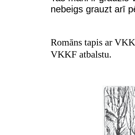
nebeigs grauzt arī 
Rom
ā
ns tapis ar VKKF
VKKF atbalstu
.