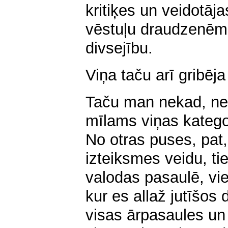
kritiķes un veidotāj
vēstuļu draudzenēm,
divsejību.
Viņa taču arī gribēja 
Taču man nekad, n
mīlams viņas katego
No otras puses, pat
izteiksmes veidu, ti
valodas pasaulē, vie
kur es allaž jutīšos 
visas ārpasaules un