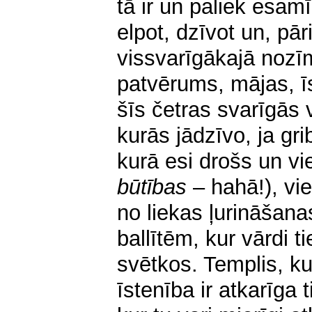
tā ir un paliek esam
elpot, dzīvot un, pā
vissvarīgākajā nozīm
patvērums, mājas, ī
šīs četras svarīgās v
kurās jādzīvo, ja gri
kurā esi drošs un vie
būtības
– hahā!), vie
no liekas ļurināšan
ballītēm, kur vārdi t
svētkos. Templis, k
īstenība ir atkarīga 