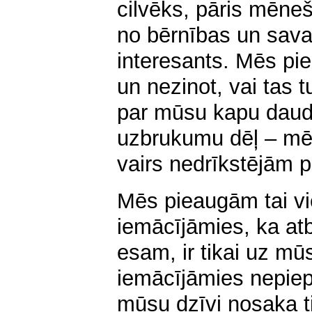
cilvēks, pāris mēneš
no bērnības un sava
interesants. Mēs pi
un nezinot, vai tas 
par mūsu kapu daud
uzbrukumu dēļ – mē
vairs nedrīkstējām p
Mēs pieaugām tai vi
iemācījāmies, ka atb
esam, ir tikai uz m
iemācījāmies nepiep
mūsu dzīvi nosaka t