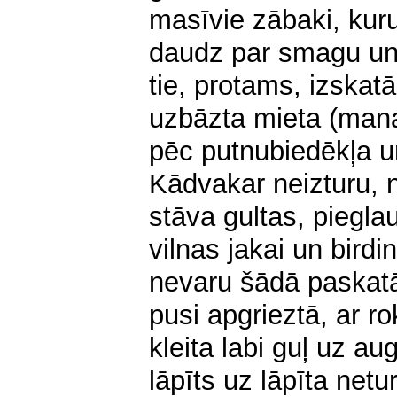
masīvie zābaki, kur
daudz par smagu un m
tie, protams, izskat
uzbāzta mieta (mana 
pēc putnubiedēkļa u
Kādvakar neizturu, 
stāva gultas, piegl
vilnas jakai un birdi
nevaru šādā paskatā 
pusi apgrieztā, ar
kleita labi guļ uz a
lāpīts uz lāpīta netur