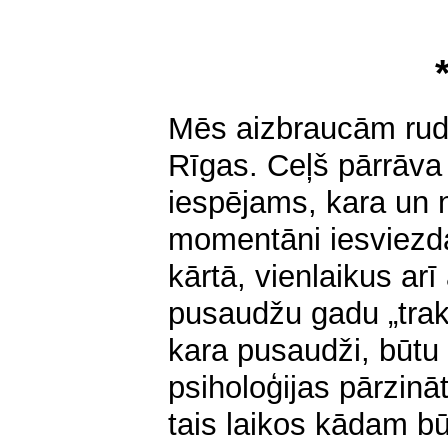
Mēs aizbraucām rud
Rīgas. Ceļš pārrāva
iespējams, kara un 
momentāni iesviez
kārtā, vienlaikus arī
pusaudžu gadu „trak
kara pusaudži, būtu i
psiholoģijas pārzināt
tais laikos kādam bū