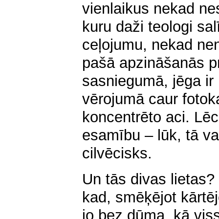
vienlaikus nekad ne
kuru daži teologi sa
ceļojumu, nekad nen
pašā apzināšanās pro
sasniegumā, jēga ir
vērojumā caur foto
koncentrēto aci. Lē
esamību – lūk, tā var
cilvēcisks.
Un tās divas lietas?
kad, smēķējot kārtēj
jo bez dūma, kā viss