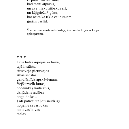
kad mani atprasīs,
un zvejnieku zābakus arī,
un kājgriežu* gēnu,
kas acīm kā tīkla caurumiem
garām paslīd.
*
Senie līvu krasta iedzīvotāji, kuri nodarbojās ar kuģu
aplaupīšanu.
* * *
Tava balss šūpojas kā laiva,
tajā ir stāsts.
Ar savējo pietuvojos.
Abas saostās
gandrīz līdz apskāvienam.
Vējš uzvelk buras,
noplunkšķ kāda zivs,
dziļūdens radības
nogaidošas...
Ļoti patiesi un
ļoti saudzīgi
noņemu savas rokas
no tavas laivas
malas.