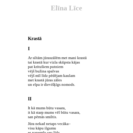
Elīna Līce
Krastā
I
Ar siltām jūraszālēm met mani krastā
tai krastā kur vizla skūpsta kājas
pat kritušiem putniem
vējš bužina spalvas
vējš mīl līdz pēdējam kaulam
met krastā jūras zāles
un elpa ir dievišķīgs nomods.
II
It
kā
mums būtu vasara
,
it kā starp mums vēl būtu vasara,
san pērnās smiltis.
J
ūra nekad netaps vecāka
–
visu kāpu ilgumu
es paņemšu sev līdz,