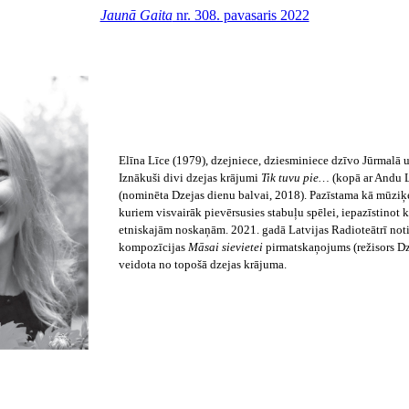
Jaunā Gaita
nr. 308. pavasaris 2022
Elīna Līce (1979), dzejniece, dziesminiece dzīvo Jūrmalā 
Iznākuši
divi dzejas krājumi
Tik tuvu pie…
(kopā ar Andu L
(nominēta Dzejas dienu balvai, 2018). Pazīstama kā mūziķe
kuriem visvairāk pievērsusies stabuļu spēlei, iepazīstinot k
etniskajām noskaņām. 2021. gadā Latvijas Radioteātrī not
kompozīcijas
Māsai sievietei
pirmatskaņojums (režisors Dzi
veidota no topošā dzejas krājuma.