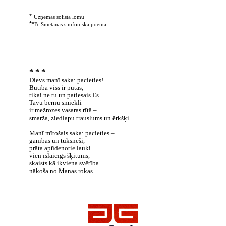
*
Uzņemas solista lomu
**
B. Smetanas simfoniskā poēma.
* * *
Dievs manī saka: pacieties!
Būtībā viss ir putas,
tikai ne tu un patiesais Es.
Tavu bērnu smiekli
ir mežrozes vasaras rītā –
smarža, ziedlapu trauslums un ērkšķi.
Manī mītošais saka: pacieties –
ganības un tuksneši,
prāta apūdeņotie lauki
vien īslaicīgs šķitums,
skaists kā ikviena svētība
nākoša no Manas rokas.