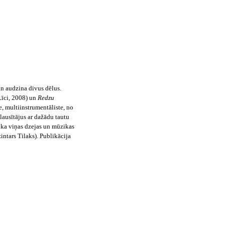
un audzina divus
dēlus.
īci, 2008) un
Redzu
, multiinstrumentāliste, no
lausītājus ar dažādu tautu
ika viņas dzejas un mūzikas
ntars Tilaks). Publikācija