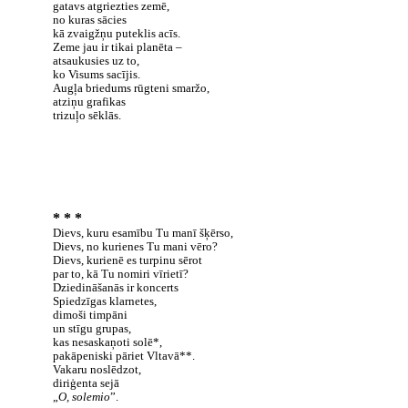
gatavs atgriezties zemē,
no kuras sācies
kā zvaigžņu puteklis acīs.
Zeme jau ir tikai planēta –
atsaukusies uz to,
ko Visums sacījis.
Augļa briedums rūgteni smaržo,
atziņu grafikas
trizuļo sēklās.
* * *
Dievs, kuru esamību Tu manī šķērso,
Dievs, no kurienes Tu mani vēro?
Dievs, kurienē es turpinu sērot
par to, kā Tu nomiri vīrietī?
Dziedināšanās ir koncerts
Spiedzīgas klarnetes,
dimoši timpāni
un stīgu grupas,
kas nesaskaņoti solē*,
pakāpeniski pāriet Vltavā**.
Vakaru noslēdzot,
diriģenta sejā
„
O, solemio
”.