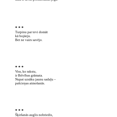
* * *
Turpinu par tevi domāt
kā bojāeju.
Bet ne vairs savējo.
* * *
Viss, ko rakstu,
ir Brīvības grāmata.
Nupat uzsāku jaunu sadaļu –
pašcieņas atmošanās.
* * *
Šķiršanās auglis nobriedis
,