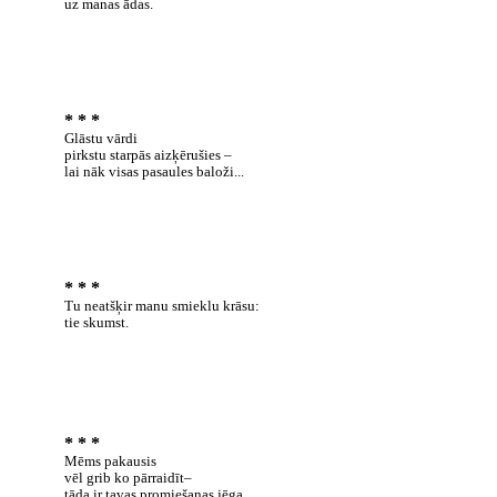
uz manas ādas.
* * *
Glāstu vārdi
pirkstu starpās aizķērušies –
lai nāk visas pasaules baloži...
* * *
Tu neatšķir manu smieklu krāsu:
tie skumst.
* * *
Mēms pakausis
vēl grib ko pārraidīt–
tāda ir tavas promiešanas jēga.