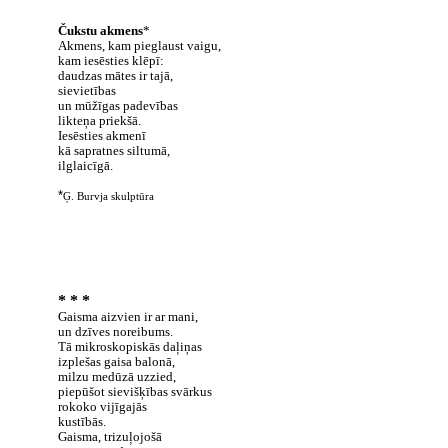
Čukstu akmens
*
Akmens, kam pieglaust vaigu,
kam iesēsties klēpī:
daudzas mātes ir tajā,
sievietības
un mūžīgas padevības
likteņa priekšā.
Iesēsties akmenī
kā sapratnes siltumā,
ilglaicīgā.
*
Ģ. Burvja skulptūra
* * *
Gaisma aizvien ir ar mani,
un dzīves noreibums.
Tā mikroskopiskās daļiņas
izplešas gaisa balonā,
milzu medūzā uzzied,
piepūšot sievišķības svārkus
rokoko vijīgajās
kustībās.
Gaisma, trizuļojošā