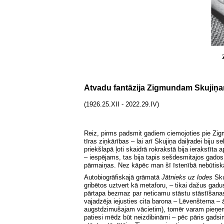
Atvadu fantāzija Zigmundam Skujiņ
(1926.25.XI
I - 2022.29.IV)
Reiz, pirms padsmit gadiem ciemojoties pie Zig
tīras ziņkārības – lai arī Skujiņa daiļradei biju s
priekšlapā ļoti skaidrā rokrakstā bija ierakstīt
– iespējams, tas bija tapis sešdesmitajos gados,
pārmaiņas. Nez kāpēc man šī īstenībā nebūtiskā
Autobiogrāfiskajā grāmatā
Jātnieks uz lodes
Sku
gribētos uztvert kā metaforu, – tikai dažus gadu
pārtapa bezmaz par neticamu stāstu stāstīšana
vajadzēja iejusties cita barona – Lēvenšterna 
augstdzimušajam vācietim), tomēr varam pieņemt
patiesi mēdz būt neizdibināmi – pēc pāris gadsi