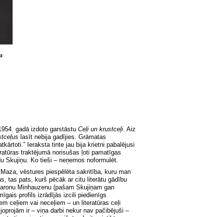
u
1954. gadā izdoto garstāstu
Ceļi un krustceļi
. Aiz
stceļus
lasīt nebija gadījies. Grāmatas
ārtoti.” Ieraksta tinte jau
bija krietni pabalējusi
eratūras traktējumā norisušas ļoti pamatīgas
u Skujiņu. Ko tieši – neņemos noformulēt.
. Maza, vēstures piespēlēta sa
kritība, kuru man
, tas pats, kurš pēcāk ar citu literātu gādību
r baronu Minhauzenu (pašam Skujiņam gan
mīgais profils izrādījās izcili piedienīg
s
 ceļiem vai neceļiem – un literatūras ceļi
oprojām ir – viņa darbi nekur nav pačibējuši –