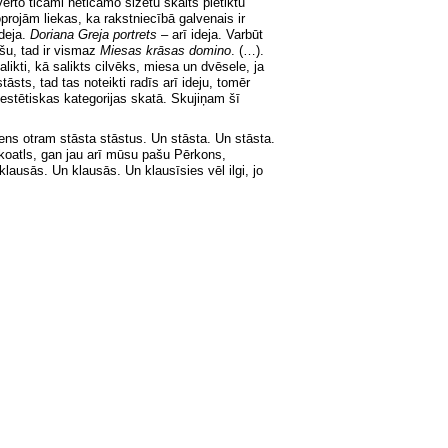
verto ticami neticamo siž
etu skaits pietiktu
projām liekas, ka rakstniecībā galvenais ir
ideja.
Doriana Greja portrets
– arī ideja. Varbūt
īšu, tad ir vismaz
Miesas
krāsas domino
. (…).
likti, kā salikts cilvēks, miesa un dvēsele, ja
tāsts, tad tas noteikti radīs arī ideju, tomēr
 estētiskas kategorijas skatā. Skujiņam šī
iens otram stāsta stāstus. Un stāsta. Un s
tāsta.
alkoatls, gan jau arī mūsu pašu Pērkons,
klausās. Un klausās. Un klausīsies vēl ilgi, jo