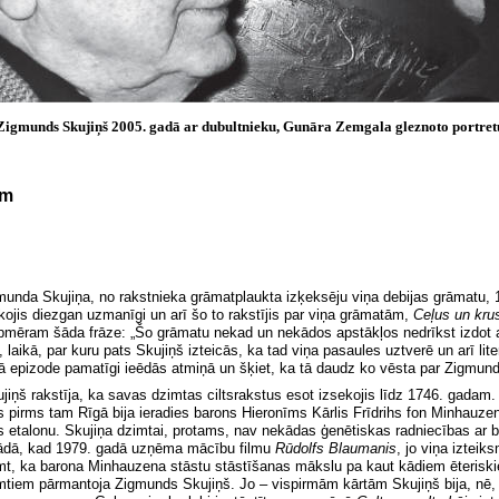
Zigmunds Skujiņš 2005. gadā ar dubultnieku, Gunāra Zemgala gleznoto portret
am
munda Skujiņa, no rakstnieka grāmatplaukta izķeksēju viņa debijas grāmatu, 
ekojis diezgan uz
manīgi un arī šo to rakstījis par viņa grāmatām,
Ceļus un kru
a apmēram šāda frāze:
„
Šo grāmatu nekad un nekādos apstākļos nedrīkst izdot atk
 laikā, par kuru pats Skujiņš izteicās, ka tad viņa pasaules uztverē un arī lit
 epizode pamatīgi ieēdās atmiņā un šķiet, ka tā daudz ko vēsta par Zigmund
jiņš rakstīja, ka savas dzimtas ciltsrakstus esot izsekojis līdz 1746. gadam
s pirms tam Rīgā bija ieradies barons Hieronīms Kārlis Frīdrihs fon Minhauzens
s etalonu. Skujiņa dzimtai, protams, nav nekādas ģenētiskas radniecības a
– ādā, kad 1979. gadā uzņēma mācību filmu
Rūdolfs Blaumanis
, jo viņa izteiks
, ka barona Minhauzena stāstu stāstīšanas mākslu pa kaut kādiem ēteriskiem
mtiem pārmantoja Zigmunds Skujiņš. Jo – vispirmām kārtām Skujiņš bija, nē, j