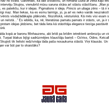
 nav no svara. Galvenais, ka labi izstāstītu, un romānā
Gulta ar zelta kāju
iet
ntervēju Skujiņu, vienubrīd mūsu saruna skāra arī stāstu stāstīšanu.
„
Man jo
es pateikšu, kur ir id
ejas. Pigmalions ir ideja.
Princis un ubaga zēns
– tā ir 
smīgi maz. Man liekas, ka es esmu laimīgs, jo, ja arī es neko vairāk neuzrakst
izvērsts visdažādākajās plāksnēs, filozofiskā, vēsturiskā. Kā mēs visi esam sa
 un neīstā
…” Es iebildu, ka, nē, literatūras pamatu pamats ir stāsts, un, ja ir s
zprotam idejas jēdzienu, bet tāda lieta kā stāstītāja elegance tiesīga pastāvēt
tūrā.
alda kopā ar baronu Minhauzenu, abi brīdi pa brīdim ietrekterē ambroziju un v
gi. Turpat blakus bijīgi sadrūzmējies klausītāju bariņš – Ozīriss, Odins, Ketc
Skujiņš tik lieliski iedzīvināja tāda paša nosaukuma stāstā. Viņi klausās. Un 
an var būt par to skaistāks?