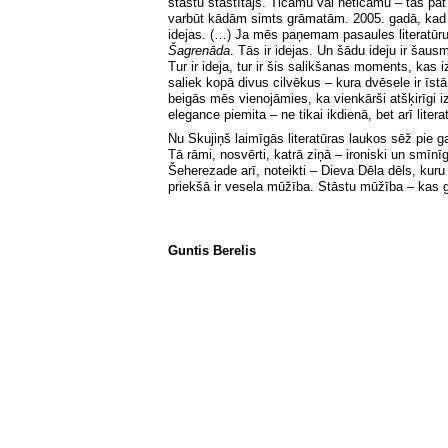
stāstu stāstītājs. Ticamu vai neticamu – tas pat
varbūt kādām simts grāmatām. 2005. gadā, kad i
idejas. (…) Ja mēs paņemam pasaules literatūru, 
Šagrenāda
. Tās ir idejas. Un šādu ideju ir šau
Tur ir ideja, tur ir šis salikšanas moments, kas 
saliek kopā divus cilvēkus – kura dvēsele ir īstā
beigās mēs vienojāmies, ka vienkārši atšķirīgi i
elegance piemita – ne tikai ikdienā, bet arī litera
Nu Skujiņš laimīgās literatūras laukos sēž pie g
Tā rāmi, nosvērti, katrā ziņā – ironiski un smīnī
Šeherezade arī, noteikti – Dieva Dēla dēls, kuru 
priekšā ir vesela mūžība. Stāstu mūžība – kas g
Guntis Berelis