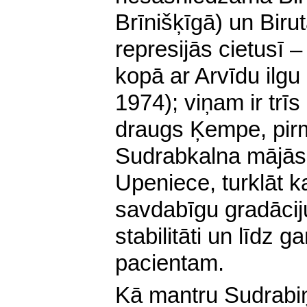
Brīnišķīgā) un Biru
represijās cietusī – 
kopā ar Arvīdu ilg
1974); viņam ir trī
draugs Ķempe, pir
Sudrabkalna mājās 
Upeniece, turklāt k
savdabīgu gradācij
stabilitāti un līdz
pacientam.
Kā mantru Sudrabiņ