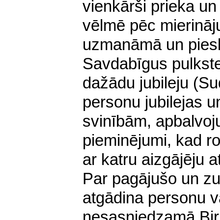
vienkārši prieka un
vēlmē pēc mierināj
uzmanāmā un piesk
Savdabīgus pulkste
dažādu jubileju (Su
personu jubilejas 
svinībām, apbalvoj
pieminējumi, kad r
ar katru aizgājēju 
Par pagājušo un zu
atgādina personu vā
nesasniedzamā Biru