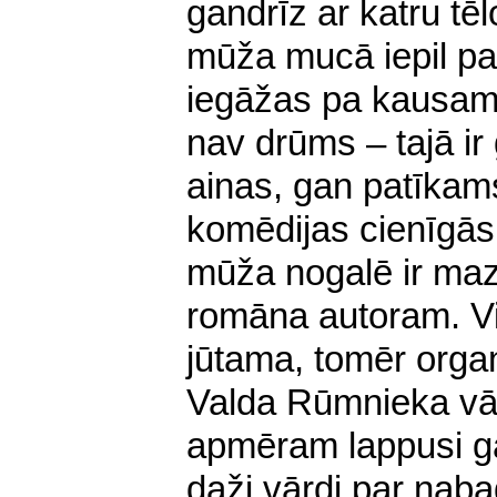
gandrīz ar katru t
mūža mucā iepil pa 
iegāžas pa kausam
nav drūms – tajā ir
ainas, gan patīka
komēdijas cienīgās 
mūža nogalē ir maz
romāna autoram. Vi
jūtama, tomēr orga
Valda Rūmnieka vār
apmēram lappusi ga
daži vārdi par naba