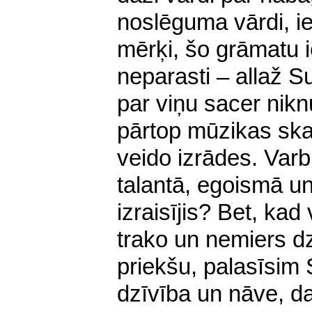
noslēguma vārdi, i
mērķi, šo grāmatu i
neparasti – allaž S
par viņu sacer nikn
pārtop mūzikas ska
veido izrādes. Varb
talantā, egoismā un
izraisījis? Bet, kad
trako un nemiers dz
priekšu, palasīsim S
dzīvība un nāve, 