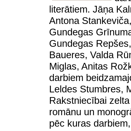
literātiem. Jāņa Kal
Antona Stankeviča,
Gundegas Grīnuma
Gundegas Repšes, 
Baueres, Valda Rū
Miglas, Anitas Rožk
darbiem beidzamajo
Leldes Stumbres, M
Rakstniecībai zelta 
romānu un monogrāf
pēc kuras darbiem, a