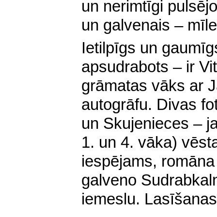
un nerimtīgi pulsējo
un galvenais – mīles
Ietilpīgs un gaumīg
apsudrabots – ir Vi
grāmatas vāks ar 
autogrāfu. Divas fo
un Skujenieces – j
1. un 4. vāka) vēst
iespējams, romāna 
galveno Sudrabkal
iemeslu. Lasīšanas