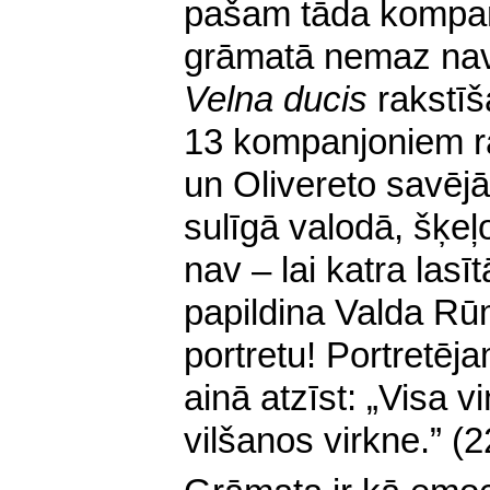
pašam tāda kompan
grāmatā nemaz nav
Velna ducis
rakstīš
13 kompanjoniem ra
un Olivereto savēj
sulīgā valodā, šķeļo
nav – lai katra lasīt
papildina Valda R
portretu! Portretēj
ainā atzīst: „Visa v
vilšanos virkne.” (2