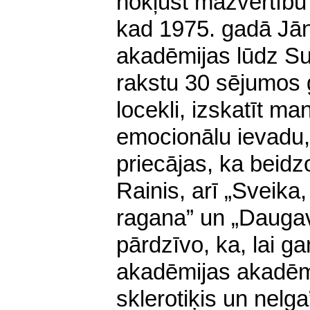
nokļūst mazvērtību
kad 1975. gadā Jān
akadēmijas lūdz Su
rakstu 30 sējumos 
locekli, izskatīt ma
emocionālu ievadu
priecājas, ka beidz
Rainis, arī „Sveika,
ragana” un „Daugav
pārdzīvo, ka, lai g
akadēmijas akadēmi
sklerotiķis un nelg