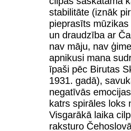
cilpās saskatāma k
stabilitāte (iznāk 
pieprasīts mūzikas
un draudzība ar Čak
nav māju, nav ģime
apnikusi mana sudra
īpaši pēc Birutas 
1931. gadā), savuk
negatīvās emocijas 
katrs spirāles loks
Visgarākā laika ci
raksturo Čehoslovā