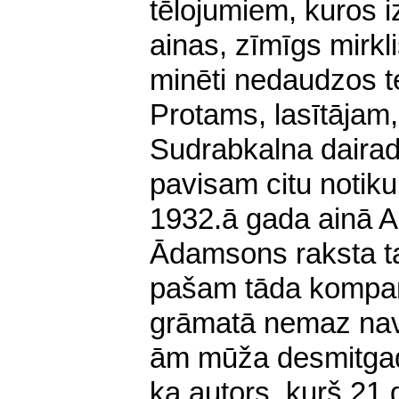
tēlojumiem, kuros 
ainas, zīmīgs mirkli
minēti nedaudzos te
Protams, lasītājam,
Sudrabkalna dairadi
pavisam citu notik
1932.ā gada ainā Ar
Ādamsons raksta t
pašam tāda kompan
grāmatā nemaz nav
ām mūža desmitgad
ka autors, kurš 21 