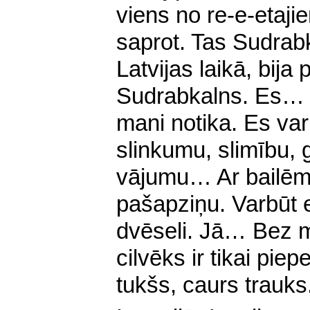
viens no re-e-etaj
saprot. Tas Sudrabk
Latvijas laikā, bija
Sudrabkalns. Es… 
mani notika. Es var
slinkumu, slimību, 
vājumu… Ar bailēm.
pašapziņu. Varbūt 
dvēseli. Jā… Bez m
cilvēks ir tikai pie
tukšs, caurs trauks.