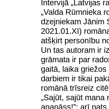
Intervijā „Latvijas 
„Valda Rūmnieka 
dzejnieka
m Jānim 
2021.01.XI) romāna
atšķirt personību no
Un tas autoram ir iz
grāmata ir par rado
gaitā, laika griežos
darbiem ir tikai pak
romānā trīsreiz cit
„Sajūt, sajūt mana 
ananāss!”; arī pats