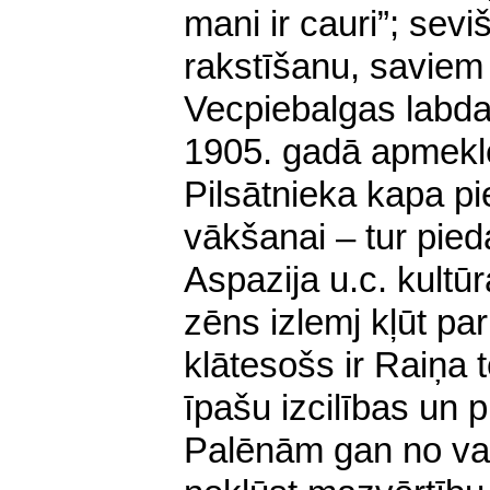
mani ir cauri”; sevi
rakstīšanu, saviem
Vecpiebalgas labda
1905. gadā apmekl
Pilsātnieka kapa p
vākša
nai – tur pied
Aspazija u.c. kultūr
zēns izlemj kļūt pa
klātesošs ir Raiņa t
īpašu izcilības un 
Palēnām gan no va