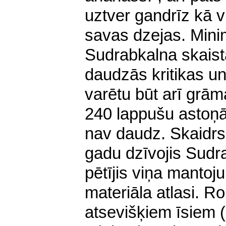
uztver gandrīz kā 
savas dzejas. Minim
Sudrabkalna skaist
daudzās kritikas un
varētu būt arī grām
240 lappušu asto
nav daudz. Skaidrs,
gadu dzīvojis Sud
pētījis viņa mantoj
materiāla atlasi. 
atsevišķiem īsiem (