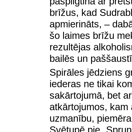
paspilgtina ar prets
brīžus, kad Sudrabk
apmierināts, – dab
šo laimes brīžu mek
rezultējas alkoholi
bailēs un paššaust
Spirāles j
ēdziens g
iederas ne tikai ko
sakārtojumā, bet a
atkārtojumos, kam a
uzmanību, piemēram
Svētupē pie „Sprun