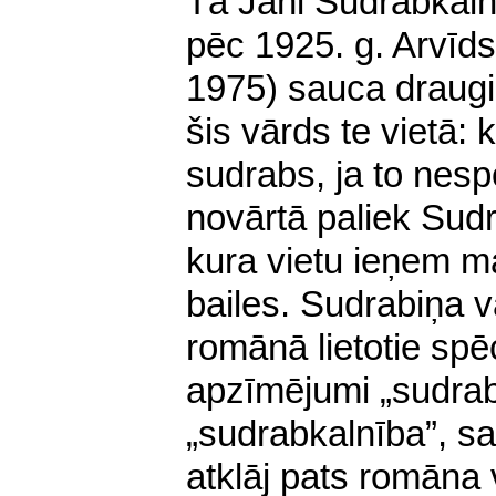
Tā Jāni Sudrabkalnu
pēc 1925. g. Arvīd
1975) sauca draugi,
šis vārds te vietā:
sudrabs, ja to nesp
novārtā paliek Sudr
kura vietu ieņem ma
bailes. Sudrabiņa v
romānā lietotie spēc
apzīmējumi „sudrabka
„sudrabkalnība”, s
atklāj pats romāna 