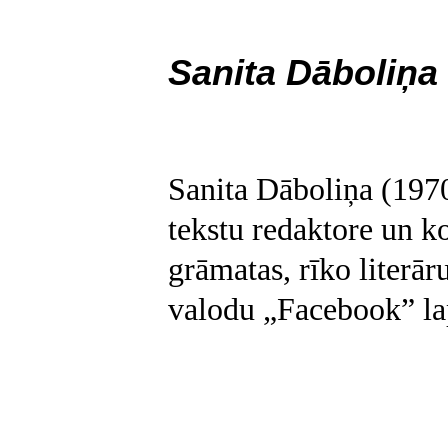
Sanita Dāboliņa
Sanita D
āboliņa (1970
tekstu redaktore un k
grāmatas, rīko literā
valodu „Facebook” la