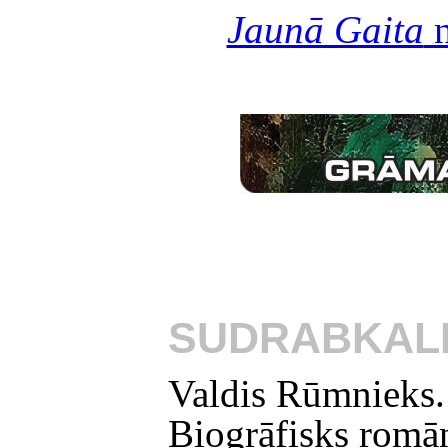
Jaunā Gaita
n
SUDRABKAL
Valdis Rūmnieks
Biogrāfisks romān