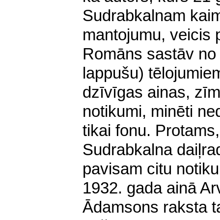
Sudrabkalnam kaimi
mantojumu, veicis p
Romāns sastāv no a
lappušu) tēlojumie
dzīvīgas ainas, zīmī
notikumi, minēti n
tikai fonu. Protams,
Sudrabkalna daiļrad
pavisam citu notik
1932. gada ainā Arv
Ādamsons raksta t