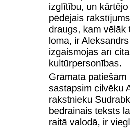
izglītību, un kārtēj
pēdējais rakstījums.
draugs, kam vēlāk t
loma, ir Aleksand
izgaismojas arī cita
kultūrpersonības.
Grāmata patiešām ir
sastapsim cilvēku 
rakstnieku S
udrabk
bedrainais teksts la
raitā valodā, ir vieg