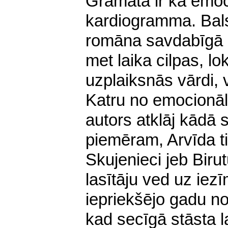
Grāmata ir kā emoci
kardiogramma. Bals
romāna sa
vdabīgā 
met laika cilpas, lo
uzplaiksnās vārdi, v
Katru no emocion
autors atklāj kādā s
piemēram, Arvīda t
Skujenieci jeb Biru
lasītāju ved uz iezī
iepriekšējo gadu no
kad secīgā stāsta l