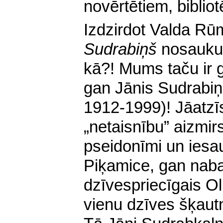
novērtētiem, biblio
Izdzirdot Valda R
Sudrabiņš
nosaukum
kā?! Mums taču ir 
gan Jānis Sudrabiņš
1912-1999)! Jāatzīst
„netaisnību” aizmir
pseidonīmi un iesa
Piķamice, gan naba
dzīvespriecīgais Ol
vienu dzīves šķautn