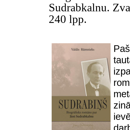
Sudrabkalnu. Zva
240 lpp.
Paš
tau
izp
rom
met
zin
iev
darb