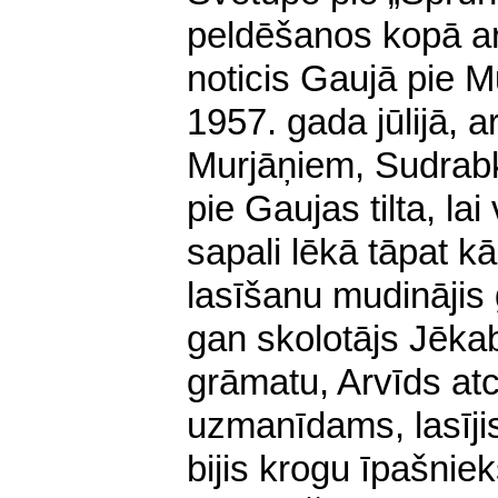
peldēšanos kopā ar
noticis Gaujā pie M
1957. gada jūlijā,
Murjāņiem, Sudrabka
pie Gaujas tilta, la
sapali lēkā tāpat k
lasīšanu mudinājis 
gan skolotājs Jēkab
grāmatu, Arvīds atc
uzmanīdams, lasījis.
bijis krogu īpašnie