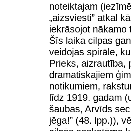
noteiktajam (iezīm
„aizsviesti” atkal 
iekrāsojot nākamo
Šīs laika cilpas ga
veidojas spirāle, k
Prieks, aizrautība, 
dramatiskajiem ģi
notikumiem, rakstu
līdz 1919. gadam (un
šaubas, Arvīds seci
jēga!” (48. lpp.)), 