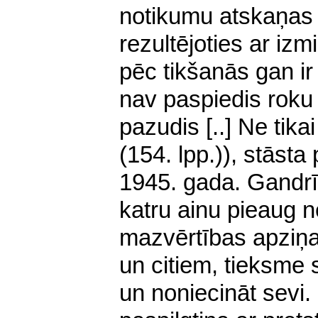
notikumu atskaņas
rezultējoties ar iz
pēc tikšanās gan ir
nav paspiedis roku
pazudis [..] Ne tikai
(154. lpp.)), stāsta
1945. gada. Gandrīz
katru ainu pieaug 
mazvērtības apziņa
un citiem, tieksme s
un noniecināt sevi.