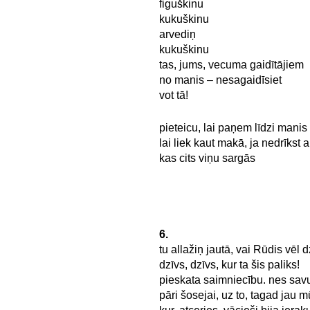
figuškinu
kukuškinu
arvediņ
kukuškinu
tas, jums, vecuma gaidītājiem
no manis – nesagaidīsiet
vot tā!
pieteicu, lai paņem līdzi manis
lai liek kaut makā, ja nedrīkst 
kas cits viņu sargās
6.
tu allažiņ jautā, vai Rūdis vēl d
dzīvs, dzīvs, kur ta šis paliks!
pieskata saimniecību. nes sav
pāri šosejai, uz to, tagad jau 