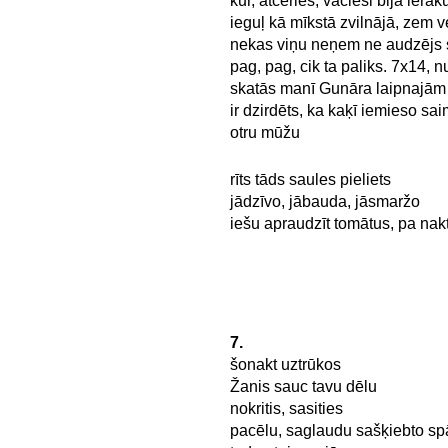
kur, atceries, vācieši bija iera
ieguļ kā mīkstā zvilnājā, zem 
nekas viņu neņem ne audzējs 
pag, pag, cik ta paliks. 7x14, n
skatās manī Gunāra laipnajām 
ir dzirdēts, ka kaķī iemieso sa
otru mūžu
rīts tāds saules pieliets
jādzīvo, jābauda, jāsmaržo
iešu apraudzīt tomātus, pa nakti
7.
šonakt uztrūkos
Žanis sauc tavu dēlu
nokritis, sasities
pacēlu, saglaudu sašķiebto sp