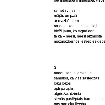
bet mīlestība ir mīlestība, visos
svinēt svinēsim
mājās un paši
ar mazbērniem
raudāja, kad tu mūs atstāji
bieži jautā, ko tagad dari
tā ka – neesi, neesi aizmirsta
mazmazbērnos iestiepies debe
3.
atradu senus ierakstus
samulsu, kā viss saslēdzās
loku lokos
apli pa aplim
atgriežas dzimta
sienās paslēptais baronu tituls
nav gan citu liecību