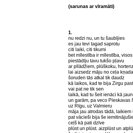
(sarunas ar vīramāti)
1.
nu redzi nu, un tu šaubījies
es jau tevi tagad saprotu
citi laiki, citi tikumi
bet mīlestība ir mīlestība, visos
piestādīju tavu tukšo pļavu
ar pīlādžiem, plūškoku, horten
lai aizsedz māju no ceļa kņad
šoruden tās atkal tik daudz
kā laikos, kad te bija Zirgu pas
vai pat ne tik sen
laikā, kad tu šeit ienāci kā jau
un garām, pa veco Pleskavas š
uz Rīgu, uz Valmieru
māja jau atrodas tādā, laikiem 
pat vācieši bija še iemitinājuši
ceļš kā pati dzīve
plūst un plūst. aizplūst un atplū