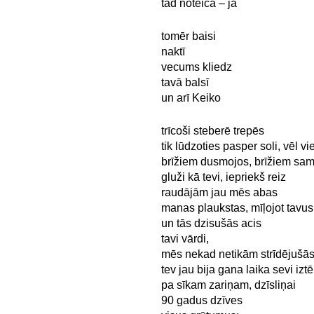
tad noteica – jā
tomēr baisi
naktī
vecums kliedz
tavā balsī
un arī Keiko
trīcoši steberē trepēs
tik lūdzoties pasper soli, vēl v
brīžiem dusmojos, brīžiem sam
gluži kā tevi, iepriekš reiz
raudājām jau mēs abas
manas plaukstas, mīļojot tavus
un tās dzisušās acis
tavi vārdi,
mēs nekad netikām strīdējušā
tev jau bija gana laika sevi iztē
pa sīkam zariņam, dzīsliņai
90 gadus dzīves