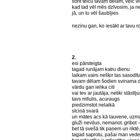
šorīt teicu tavam dēlam, velc 
kad tad vēl mēs dzīvosim, ja n
jā, un tu vēl šaubījies
nezinu gan, ko iesākt ar tavu r
2.
esi pārsteigta
tagad runājam katru dienu
laikam vairs nešķir tas sasodīt
tavam dēlam šodien svinama 
vārdu gan ielika citi
vai tev ar jautāja, netiki stāstīju
tavs mīlulis, acuraugs
piedzimstot nelaikā
sīciņā svarā
un mātes acs kā lauvene, uzm
gluži neviļus, nemanot. gribot 
bet tā svešā tik paņem un riktē
tagad saprotu, pašai man vede