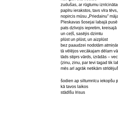
zudušas, ar rūgtumu iznīcināt
papīru ierakstos, tavs vīra tēv
nopircis mūsu „Priedainu” māj
Pleskavas šosejai labajā pusē
pats dzīvojis iepretim, kreisajā
un ceļš, sasējis dzimtu
plūst un plūst, un aizplūst
bez paaudzei nodotām atmiņ
tā vēlējos vecākajam dēlam v
tāds stiprs vārds, izrādās – v
(zinu, zinu, par tevi tagad tik l
mēs arī agrāk netikām strīdēju
šodien ap siltumnīcu iekopšu 
kā tavos laikos
stādīšu īrisus