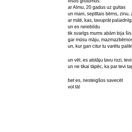
visus grūtumus:
ar Almu, 20 gadus uz gultas
un mani, septītais bērns, zinu, 
ar māti, kas, tavuprāt palaidnīg
un es neiebildu
tik svarīgs mums abām bija šis m
gar mūsu māju, mazmazbērnos 
un, kur gan citur tu varētu palik
un vēl, es atstāju tavu rozi, tevi
un ne tikai tāpēc, ka par tevi ta
bet es, nesteigšos savecēt
vot tā!