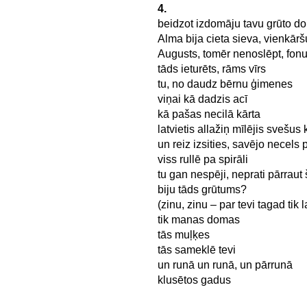
4.
beidzot izdomāju tavu grūto d
Alma bija cieta sieva, vienkārš
Augusts, tomēr nenoslēpt, fonu
tāds ieturēts, rāms vīrs
tu, no daudz bērnu ģimenes
viņai kā dadzis acī
kā pašas necilā kārta
latvietis allažiņ mīlējis svešus
un reiz izsities, savējo necels 
viss rullē pa spirāli
tu gan nespēji, neprati pārraut
biju tāds grūtums?
(zinu, zinu – par tevi tagad tik 
tik manas domas
tās muļķes
tās sameklē tevi
un runā un runā, un pārrunā
klusētos gadus