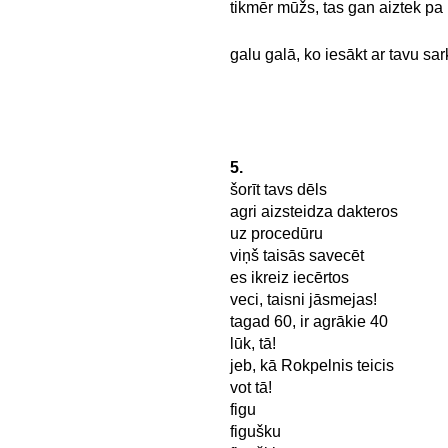
tikmēr mūžs, tas gan aiztek pa
galu galā, ko iesākt ar tavu sa
5.
šorīt tavs dēls
agri aizsteidza dakteros
uz procedūru
viņš taisās savecēt
es ikreiz iecērtos
veci, taisni jāsmejas!
tagad 60, ir agrākie 40
lūk, tā!
jeb, kā Rokpelnis teicis
vot tā!
figu
figušku