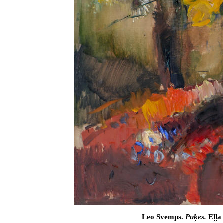
Leo Svemps.
Pu
ķes.
E
ļļ